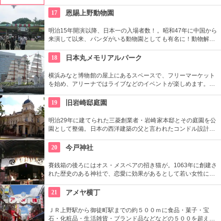
17
恩賜上野動物園
明治15年開演以降、日本一の入場者数！。昭和47年に中国から
来演して以来、パンダがいる動物園としても有名に！動物解説
員による無料のガイドツアーに参加もお勧め。
18
日本丸メモリアルパーク
横浜みなと博物館の屋上にあるスペースで、フリーマーケット
を始め、アリーナではライブなどのイベントが楽しめます。も
ともとは船の修繕用に建設されたドックで今では国の重要文化
財に指定されています。
19
旧岩崎邸庭園
明治29年に建てられた三菱創業者・岩崎家本邸とその庭園を公
園として整備。日本の西洋建築の父と言われたコンドル設計の
洋館や撞球室は本格的な西洋木造建築で見応えたっぷり。重要
文化財にもなっている。
20
今戸神社
賽銭箱の後ろにはオス・メスペアの招き猫が。1063年に創建さ
れた歴史のある神社で、恋愛に効果があるとして若い女性に人
気。訪れた際には、かわいい招き猫がデザインされたお守りを
購入してみては？
21
アメヤ横丁
ＪＲ上野駅から御徒町駅までの約５００ｍに食品・菓子・宝
石・化粧品・生活雑貨・ブランド品などなどの５００を超える