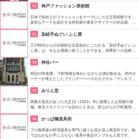
12
神戸ファッション美術館
日本で初めてのファッションをテーマにした公立美術館です。
多彩なアートを紹介する特別展や著名デザイナーの作品展、ラ
イブラリーなど見どころ充実。日ごろからファッションが好き
な方、ファッション業界の方、ファッションを学ぶ方、必見で
13
染絵手ぬぐい ふじ屋
す。
江戸時代からの伝統的な注染染めにこだわる「染絵手ぬぐい ふ
じ屋」は、今もお洒落に使うことができる、四季折々の花柄や
伝統柄の手ぬぐいを常時200種類取り揃えています。手ぬぐい
地の小物も各種扱っています。
14
神谷バー
明治13年創業。下町情緒を味わいながらお酒が飲める。初代オ
ーナーが考えだしたブランデーベースのカクテル『デンキブラ
ン』は登場以来お店の看板メニュー。一人でも気軽に入れるの
がいい。浅草を観光した際には是非立ち寄りたい。
15
みりん堂
関東大震災があった大正12（1923）年に創業したお煎餅の老
舗。東京スカイツリーを訪れたときは、昔ながらの下町風情と
あたたかい「おもてなしの心」にも触れてみたいですね。近年
ではぬれ煎餅にアイスクリームをはさんだ「ぬれソフト」も人
16
かっぱ橋道具街
気。
プロ御用達の料理器具を専門に扱うお店が並ぶ商店街です。他
ではなかなか手に入らない器具や食品サンプルも人気です。