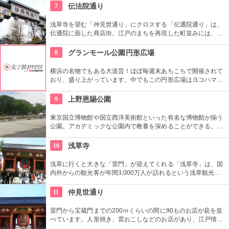
好評だとか。
7
伝法院通り
浅草寺を望む「仲見世通り」にクロスする「伝通院通り」は、
伝通院に面した商店街。江戸のまちを再現した町並みには、屋
根の上の鼠小僧や火の見櫓、軒瓦、などたくさんの見どころが
あります。多彩なお店が並んでいて、買い物や食事も楽しめま
8
グランモール公園円形広場
す。
横浜の名物でもある大道芸！ほぼ毎週末あちこちで開催されて
おり、盛り上がっています。中でもこの円形広場はヨコハマ大
道芸のメインスタジアム！階段は客席へと早変わり！次々と疲
労される、驚きの芸に子供も大人も釘付けです！
9
上野恩賜公園
東京国立博物館や国立西洋美術館といった有名な博物館が揃う
公園。アカデミックな公園内で教養を深めることができる。ま
た、不忍池や犬を連れた西郷隆盛像も有名。
10
浅草寺
浅草に行くと大きな「雷門」が迎えてくれる「浅草寺」は、国
内外からの観光客が年間3,000万人が訪れるという浅草観光一
番の名所。地元の方からも「観音様」の愛称で親しまれている
都内最古の名刹です。
11
仲見世通り
雷門から宝蔵門までの200ｍくらいの間に90ものお店が庇を並
べています。人形焼き、雷おこしなどのお店があり、江戸情緒
を感じさせる通りです。