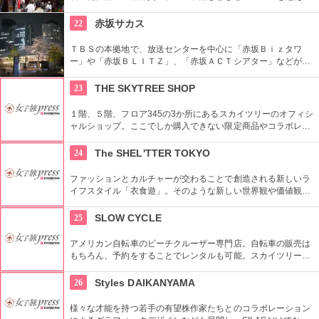
お店がずらりと軒を並べている。アメ横名物としてはお菓子の
叩き売りがある。
22
赤坂サカス
ＴＢＳの本拠地で、放送センターを中心に「赤坂Ｂｉｚタワ
ー」や「赤坂ＢＬＩＴＺ」、「赤坂ＡＣＴシアター」などが揃
う複合施設。「Sacas広場」では数多くのイベントも。
23
THE SKYTREE SHOP
１階、５階、フロア345の3か所にあるスカイツリーのオフィシ
ャルショップ。ここでしか購入できない限定商品やコラボレー
ション商品を多数取り揃えている。フロア345で買い物すれば
日本一高いところでの購入として記念に残る思い出に！
24
The SHEL'TTER TOKYO
ファッションとカルチャーが交わることで創造される新しいラ
イフスタイル「衣食遊」。そのような新しい世界観や価値観を
発信するため、アパレルだけではなくライフスタイルグッズな
ど幅広い商品を扱っている。
25
SLOW CYCLE
アメリカン自転車のビーチクルーザー専門店。自転車の販売は
もちろん、予約をすることでレンタルも可能。スカイツリーや
周辺の観光におすすめです。さらに新たな試みとしてチャリカ
フェをオープンし、注目を集めている。
26
Styles DAIKANYAMA
様々な才能を持つ若手の有望株作家たちとのコラボレーション