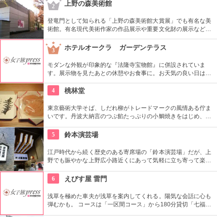
す。オリジナルグッズを販売するミュージアムショップや食事
上野の森美術館
2
もできるカフェなども併設されています。
登竜門として知られる「上野の森美術館大賞展」でも有名な美
術館。有名現代美術作家の作品展示や重要文化財の展示など、
話題に富んだ展示が行われている。併設されたカフェで、足を
休めるのもいかが？
ホテルオークラ ガーデンテラス
3
モダンな外観が印象的な『法隆寺宝物館』に併設されていま
す。展示物を見たあとの休憩やお食事に。お天気の良い日はテ
ラス席に座ることもできます。特別展に合わせて限定メニュー
が出ることもありますので、何度も訪れたいですね。
4
桃林堂
東京藝術大学そば、しだれ柳がトレードマークの風情ある佇ま
いです。丹波大納言のつぶ餡たっぷりの小鯛焼きをはじめ、水
ようかんや最中、ぜんざいなど、品の良い和菓子がそろってい
ます。お抹茶をいただきながら店内でも。
5
鈴本演芸場
江戸時代から続く歴史のある寄席場の「鈴本演芸場」だが、上
野でも賑やかな上野広小路近くにあって気軽に立ち寄って楽し
むことができる。好きな落語家や漫才の名前を見つけたら迷わ
ず入ってみてはいかがでしょう。
6
えびす屋 雷門
浅草を極めた車夫が浅草を案内してくれる。陽気な会話に心も
弾むかも。 コースは「一区間コース」から180分貸切「七福神
巡り」まで6種類あり。結婚式、イベント・出張での利用も大