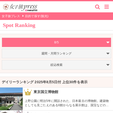
女子旅プレス
目的で探す(観光)
Spot Ranking
8/5
週間・月間ランキング
絞込検索
デイリーランキング 2025年8月5日付 上位30件を表示
東京国立博物館
1
上野公園に明治5年に開設された、日本最古の博物館。建築物
としても見ごたえのある6館からなる展示館は、国宝などの歴
史資料や日本やアジアの美術品など約11万点が所蔵されていま