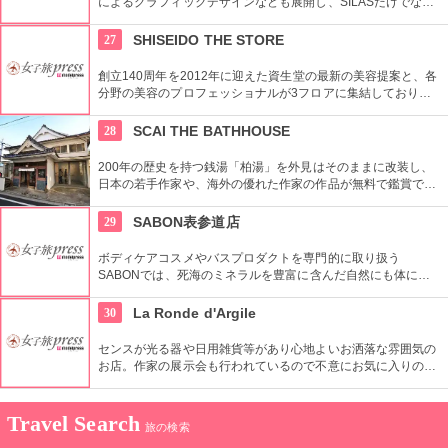
によるグラフィックデザインなども展開し、SILASだけでな
く、SILASと通じる世界のブランドも取り扱っている。
27
SHISEIDO THE STORE
創立140周年を2012年に迎えた資生堂の最新の美容提案と、各
分野の美容のプロフェッショナルが3フロアに集結しており、
幅広く美に対応した空間である。随時フェアやメーキャップイ
ベントなどのイベントをしているのでチェックしよう。
28
SCAI THE BATHHOUSE
200年の歴史を持つ銭湯「柏湯」を外見はそのままに改装し、
日本の若手作家や、海外の優れた作家の作品が無料で鑑賞でき
るギャラリーです。
29
SABON表参道店
ボディケアコスメやバスプロダクトを専門的に取り扱う
SABONでは、死海のミネラルを豊富に含んだ自然にも体にも
優しい製品が充実。ギフトにも最適。
30
La Ronde d'Argile
センスが光る器や日用雑貨等があり心地よいお洒落な雰囲気の
お店。作家の展示会も行われているので不意にお気に入りの作
家に出会えるかも・・という楽しみもいいですね。
Travel Search
旅の検索