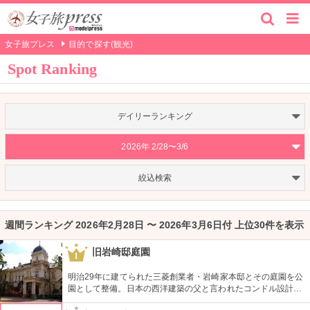
女子旅プレス
目的で探す(観光)
Spot Ranking
デイリーランキング
2026年 2/28〜3/6
絞込検索
週間ランキング 2026年2月28日 〜 2026年3月6日付 上位30件を表示
旧岩崎邸庭園
1
明治29年に建てられた三菱創業者・岩崎家本邸とその庭園を公
園として整備。日本の西洋建築の父と言われたコンドル設計の
洋館や撞球室は本格的な西洋木造建築で見応えたっぷり。重要