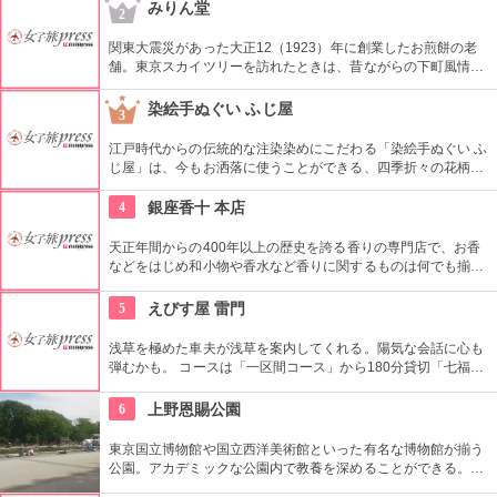
文化財にもなっている。
みりん堂
2
関東大震災があった大正12（1923）年に創業したお煎餅の老
舗。東京スカイツリーを訪れたときは、昔ながらの下町風情と
あたたかい「おもてなしの心」にも触れてみたいですね。近年
ではぬれ煎餅にアイスクリームをはさんだ「ぬれソフト」も人
染絵手ぬぐい ふじ屋
3
気。
江戸時代からの伝統的な注染染めにこだわる「染絵手ぬぐい ふ
じ屋」は、今もお洒落に使うことができる、四季折々の花柄や
伝統柄の手ぬぐいを常時200種類取り揃えています。手ぬぐい
地の小物も各種扱っています。
4
銀座香十 本店
天正年間からの400年以上の歴史を誇る香りの専門店で、お香
などをはじめ和小物や香水など香りに関するものは何でも揃
う。
5
えびす屋 雷門
浅草を極めた車夫が浅草を案内してくれる。陽気な会話に心も
弾むかも。 コースは「一区間コース」から180分貸切「七福神
巡り」まで6種類あり。結婚式、イベント・出張での利用も大
好評だとか。
6
上野恩賜公園
東京国立博物館や国立西洋美術館といった有名な博物館が揃う
公園。アカデミックな公園内で教養を深めることができる。ま
た、不忍池や犬を連れた西郷隆盛像も有名。