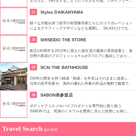
もちろん、予約をすることでレンタルも可能。スカイツリーや
周辺の観光におすすめです。さらに新たな試みとしてチャリカ
フェをオープンし、注目を集めている。
27
Styles DAIKANYAMA
様々な才能を持つ若手の有望株作家たちとのコラボレーション
によるグラフィックデザインなども展開し、SILASだけでな
く、SILASと通じる世界のブランドも取り扱っている。
28
SHISEIDO THE STORE
創立140周年を2012年に迎えた資生堂の最新の美容提案と、各
分野の美容のプロフェッショナルが3フロアに集結しており、
幅広く美に対応した空間である。随時フェアやメーキャップイ
ベントなどのイベントをしているのでチェックしよう。
29
SCAI THE BATHHOUSE
200年の歴史を持つ銭湯「柏湯」を外見はそのままに改装し、
日本の若手作家や、海外の優れた作家の作品が無料で鑑賞でき
るギャラリーです。
30
SABON表参道店
ボディケアコスメやバスプロダクトを専門的に取り扱う
SABONでは、死海のミネラルを豊富に含んだ自然にも体にも
優しい製品が充実。ギフトにも最適。
Travel Search
旅の検索