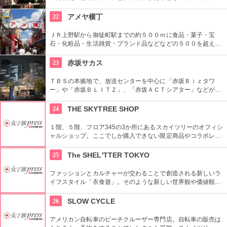
気。訪れた際には、かわいい招き猫がデザインされたお守りを
購入してみては？
22
アメヤ横丁
ＪＲ上野駅から御徒町駅までの約５００ｍに食品・菓子・宝
石・化粧品・生活雑貨・ブランド品などなどの５００を超える
お店がずらりと軒を並べている。アメ横名物としてはお菓子の
叩き売りがある。
23
赤坂サカス
ＴＢＳの本拠地で、放送センターを中心に「赤坂Ｂｉｚタワ
ー」や「赤坂ＢＬＩＴＺ」、「赤坂ＡＣＴシアター」などが揃
う複合施設。「Sacas広場」では数多くのイベントも。
24
THE SKYTREE SHOP
１階、５階、フロア345の3か所にあるスカイツリーのオフィシ
ャルショップ。ここでしか購入できない限定商品やコラボレー
ション商品を多数取り揃えている。フロア345で買い物すれば
日本一高いところでの購入として記念に残る思い出に！
25
The SHEL'TTER TOKYO
ファッションとカルチャーが交わることで創造される新しいラ
イフスタイル「衣食遊」。そのような新しい世界観や価値観を
発信するため、アパレルだけではなくライフスタイルグッズな
ど幅広い商品を扱っている。
26
SLOW CYCLE
アメリカン自転車のビーチクルーザー専門店。自転車の販売は