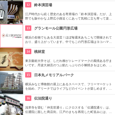
12
鈴本演芸場
江戸時代から続く歴史のある寄席場の「鈴本演芸場」だが、上
野でも賑やかな上野広小路近くにあって気軽に立ち寄って楽し
むことができる。好きな落語家や漫才の名前を見つけたら迷わ
ず入ってみてはいかがでしょう。
13
グランモール公園円形広場
横浜の名物でもある大道芸！ほぼ毎週末あちこちで開催されて
おり、盛り上がっています。中でもこの円形広場はヨコハマ大
道芸のメインスタジアム！階段は客席へと早変わり！次々と疲
労される、驚きの芸に子供も大人も釘付けです！
14
桃林堂
東京藝術大学そば、しだれ柳がトレードマークの風情ある佇ま
いです。丹波大納言のつぶ餡たっぷりの小鯛焼きをはじめ、水
ようかんや最中、ぜんざいなど、品の良い和菓子がそろってい
ます。お抹茶をいただきながら店内でも。
15
日本丸メモリアルパーク
横浜みなと博物館の屋上にあるスペースで、フリーマーケット
を始め、アリーナではライブなどのイベントが楽しめます。も
ともとは船の修繕用に建設されたドックで今では国の重要文化
財に指定されています。
16
伝法院通り
浅草寺を望む「仲見世通り」にクロスする「伝通院通り」は、
伝通院に面した商店街。江戸のまちを再現した町並みには、屋