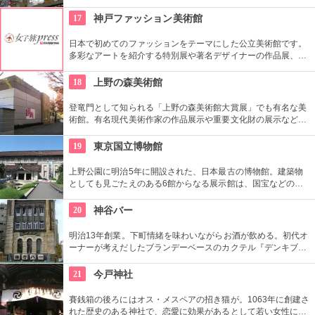
根の上の鼠小僧や火の見櫓、軒瓦、などたくさんの見どころが
あります。多彩なお店が並んでいて、買い物や食事も楽しめま
17
神戸ファッション美術館
す。
日本で初めてのファッションをテーマにした公立美術館です。
多彩なアートを紹介する特別展や著名デザイナーの作品展、ラ
イブラリーなど見どころ充実。日ごろからファッションが好き
な方、ファッション業界の方、ファッションを学ぶ方、必見で
18
上野の森美術館
す。
登竜門として知られる「上野の森美術館大賞展」でも有名な美
術館。有名現代美術作家の作品展示や重要文化財の展示など、
話題に富んだ展示が行われている。併設されたカフェで、足を
休めるのもいかが？
19
東京国立博物館
上野公園に明治5年に開設された、日本最古の博物館。建築物
としても見ごたえのある6館からなる展示館は、国宝などの歴
史資料や日本やアジアの美術品など約11万点が所蔵されていま
す。オリジナルグッズを販売するミュージアムショップや食事
20
神谷バー
もできるカフェなども併設されています。
明治13年創業。下町情緒を味わいながらお酒が飲める。初代オ
ーナーが考えだしたブランデーベースのカクテル『デンキブラ
ン』は登場以来お店の看板メニュー。一人でも気軽に入れるの
がいい。浅草を観光した際には是非立ち寄りたい。
21
今戸神社
賽銭箱の後ろにはオス・メスペアの招き猫が。1063年に創建さ
れた歴史のある神社で、恋愛に効果があるとして若い女性に人