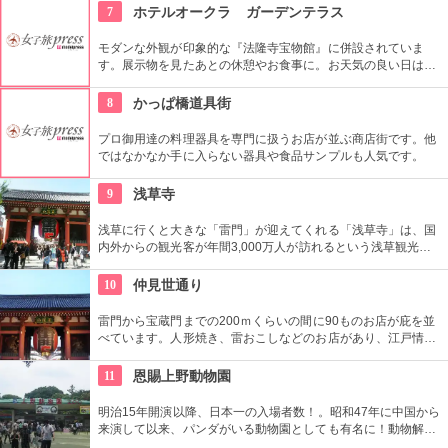
7
ホテルオークラ ガーデンテラス
モダンな外観が印象的な『法隆寺宝物館』に併設されていま
す。展示物を見たあとの休憩やお食事に。お天気の良い日はテ
ラス席に座ることもできます。特別展に合わせて限定メニュー
が出ることもありますので、何度も訪れたいですね。
8
かっぱ橋道具街
プロ御用達の料理器具を専門に扱うお店が並ぶ商店街です。他
ではなかなか手に入らない器具や食品サンプルも人気です。
9
浅草寺
浅草に行くと大きな「雷門」が迎えてくれる「浅草寺」は、国
内外からの観光客が年間3,000万人が訪れるという浅草観光一
番の名所。地元の方からも「観音様」の愛称で親しまれている
都内最古の名刹です。
10
仲見世通り
雷門から宝蔵門までの200ｍくらいの間に90ものお店が庇を並
べています。人形焼き、雷おこしなどのお店があり、江戸情緒
を感じさせる通りです。
11
恩賜上野動物園
明治15年開演以降、日本一の入場者数！。昭和47年に中国から
来演して以来、パンダがいる動物園としても有名に！動物解説
員による無料のガイドツアーに参加もお勧め。