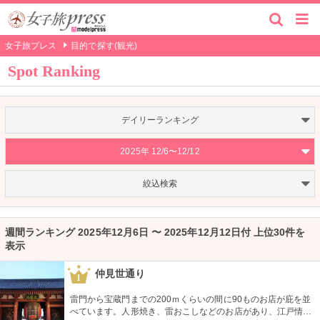
女子旅プレス
目的で探す(観光)
Spot Ranking
デイリーランキング
2025年 12/6〜12/12
絞込検索
週間ランキング 2025年12月6日 〜 2025年12月12日付 上位30件を
表示
仲見世通り
1
雷門から宝蔵門までの200ｍくらいの間に90ものお店が庇を並
べています。人形焼き、雷おこしなどのお店があり、江戸情緒