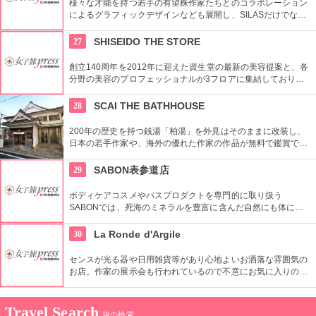
様々な才能を持つ若手の有望株作家たちとのコラボレーション
によるグラフィックデザインなども展開し、SILASだけでな
く、SILASと通じる世界のブランドも取り扱っている。
27
SHISEIDO THE STORE
創立140周年を2012年に迎えた資生堂の最新の美容提案と、各
分野の美容のプロフェッショナルが3フロアに集結しており、
幅広く美に対応した空間である。随時フェアやメーキャップイ
ベントなどのイベントをしているのでチェックしよう。
28
SCAI THE BATHHOUSE
200年の歴史を持つ銭湯「柏湯」を外見はそのままに改装し、
日本の若手作家や、海外の優れた作家の作品が無料で鑑賞でき
るギャラリーです。
29
SABON表参道店
ボディケアコスメやバスプロダクトを専門的に取り扱う
SABONでは、死海のミネラルを豊富に含んだ自然にも体にも
優しい製品が充実。ギフトにも最適。
30
La Ronde d'Argile
センスが光る器や日用雑貨等があり心地よいお洒落な雰囲気の
お店。作家の展示会も行われているので不意にお気に入りの作
家に出会えるかも・・という楽しみもいいですね。
Travel Search
旅の検索