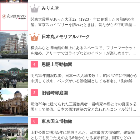
を感じさせる通りです。
みりん堂
2
関東大震災があった大正12（1923）年に創業したお煎餅の老
舗。東京スカイツリーを訪れたときは、昔ながらの下町風情と
あたたかい「おもてなしの心」にも触れてみたいですね。近年
ではぬれ煎餅にアイスクリームをはさんだ「ぬれソフト」も人
日本丸メモリアルパーク
3
気。
横浜みなと博物館の屋上にあるスペースで、フリーマーケット
を始め、アリーナではライブなどのイベントが楽しめます。も
ともとは船の修繕用に建設されたドックで今では国の重要文化
財に指定されています。
4
恩賜上野動物園
明治15年開演以降、日本一の入場者数！。昭和47年に中国から
来演して以来、パンダがいる動物園としても有名に！動物解説
員による無料のガイドツアーに参加もお勧め。
5
旧岩崎邸庭園
明治29年に建てられた三菱創業者・岩崎家本邸とその庭園を公
園として整備。日本の西洋建築の父と言われたコンドル設計の
洋館や撞球室は本格的な西洋木造建築で見応えたっぷり。重要
文化財にもなっている。
6
東京国立博物館
上野公園に明治5年に開設された、日本最古の博物館。建築物
としても見ごたえのある6館からなる展示館は、国宝などの歴