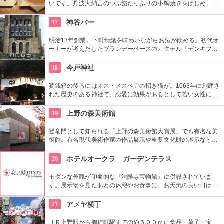
いです。丹波大納言のつぶ餡たっぷりの小鯛焼きをはじめ、水
ようかんや最中、ぜんざいなど、品の良い和菓子がそろってい
ます。お抹茶をいただきながら店内でも。
17
神谷バー
明治13年創業。下町情緒を味わいながらお酒が飲める。初代オ
ーナーが考えだしたブランデーベースのカクテル『デンキブラ
ン』は登場以来お店の看板メニュー。一人でも気軽に入れるの
がいい。浅草を観光した際には是非立ち寄りたい。
18
今戸神社
賽銭箱の後ろにはオス・メスペアの招き猫が。1063年に創建さ
れた歴史のある神社で、恋愛に効果があるとして若い女性に人
気。訪れた際には、かわいい招き猫がデザインされたお守りを
購入してみては？
19
上野の森美術館
登竜門として知られる「上野の森美術館大賞展」でも有名な美
術館。有名現代美術作家の作品展示や重要文化財の展示など、
話題に富んだ展示が行われている。併設されたカフェで、足を
休めるのもいかが？
20
ホテルオークラ ガーデンテラス
モダンな外観が印象的な『法隆寺宝物館』に併設されていま
す。展示物を見たあとの休憩やお食事に。お天気の良い日はテ
ラス席に座ることもできます。特別展に合わせて限定メニュー
が出ることもありますので、何度も訪れたいですね。
21
アメヤ横丁
ＪＲ上野駅から御徒町駅までの約５００ｍに食品・菓子・宝