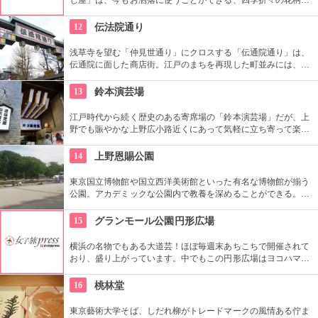
伝統柄の手ぬぐいを常時200種類取り揃えています。手ぬぐい
地の小物も各種扱っています。
12
伝法院通り
浅草寺を望む「仲見世通り」にクロスする「伝通院通り」は、
伝通院に面した商店街。江戸のまちを再現した町並みには、屋
根の上の鼠小僧や火の見櫓、軒瓦、などたくさんの見どころが
あります。多彩なお店が並んでいて、買い物や食事も楽しめま
13
鈴本演芸場
す。
江戸時代から続く歴史のある寄席場の「鈴本演芸場」だが、上
野でも賑やかな上野広小路近くにあって気軽に立ち寄って楽し
むことができる。好きな落語家や漫才の名前を見つけたら迷わ
ず入ってみてはいかがでしょう。
14
上野恩賜公園
東京国立博物館や国立西洋美術館といった有名な博物館が揃う
公園。アカデミックな公園内で教養を深めることができる。ま
た、不忍池や犬を連れた西郷隆盛像も有名。
15
グランモール公園円形広場
横浜の名物でもある大道芸！ほぼ毎週末あちこちで開催されて
おり、盛り上がっています。中でもこの円形広場はヨコハマ大
道芸のメインスタジアム！階段は客席へと早変わり！次々と疲
労される、驚きの芸に子供も大人も釘付けです！
16
桃林堂
東京藝術大学そば、しだれ柳がトレードマークの風情ある佇ま