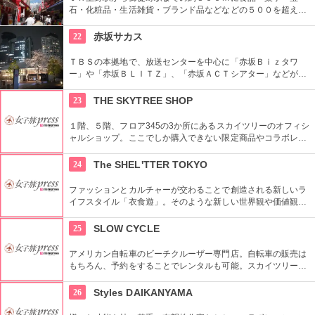
石・化粧品・生活雑貨・ブランド品などなどの５００を超える
お店がずらりと軒を並べている。アメ横名物としてはお菓子の
叩き売りがある。
22
赤坂サカス
ＴＢＳの本拠地で、放送センターを中心に「赤坂Ｂｉｚタワ
ー」や「赤坂ＢＬＩＴＺ」、「赤坂ＡＣＴシアター」などが揃
う複合施設。「Sacas広場」では数多くのイベントも。
23
THE SKYTREE SHOP
１階、５階、フロア345の3か所にあるスカイツリーのオフィシ
ャルショップ。ここでしか購入できない限定商品やコラボレー
ション商品を多数取り揃えている。フロア345で買い物すれば
日本一高いところでの購入として記念に残る思い出に！
24
The SHEL'TTER TOKYO
ファッションとカルチャーが交わることで創造される新しいラ
イフスタイル「衣食遊」。そのような新しい世界観や価値観を
発信するため、アパレルだけではなくライフスタイルグッズな
ど幅広い商品を扱っている。
25
SLOW CYCLE
アメリカン自転車のビーチクルーザー専門店。自転車の販売は
もちろん、予約をすることでレンタルも可能。スカイツリーや
周辺の観光におすすめです。さらに新たな試みとしてチャリカ
フェをオープンし、注目を集めている。
26
Styles DAIKANYAMA