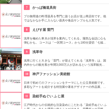
史資料や日本やアジアの美術品など約11万点が所蔵されていま
す。オリジナルグッズを販売するミュージアムショップや食事
7
かっぱ橋道具街
もできるカフェなども併設されています。
プロ御用達の料理器具を専門に扱うお店が並ぶ商店街です。他
ではなかなか手に入らない器具や食品サンプルも人気です。
8
えびす屋 雷門
浅草を極めた車夫が浅草を案内してくれる。陽気な会話に心も
弾むかも。 コースは「一区間コース」から180分貸切「七福神
巡り」まで6種類あり。結婚式、イベント・出張での利用も大
好評だとか。
9
浅草寺
浅草に行くと大きな「雷門」が迎えてくれる「浅草寺」は、国
内外からの観光客が年間3,000万人が訪れるという浅草観光一
番の名所。地元の方からも「観音様」の愛称で親しまれている
都内最古の名刹です。
10
神戸ファッション美術館
日本で初めてのファッションをテーマにした公立美術館です。
多彩なアートを紹介する特別展や著名デザイナーの作品展、ラ
イブラリーなど見どころ充実。日ごろからファッションが好き
な方、ファッション業界の方、ファッションを学ぶ方、必見で
11
染絵手ぬぐい ふじ屋
す。
江戸時代からの伝統的な注染染めにこだわる「染絵手ぬぐい ふ
じ屋」は、今もお洒落に使うことができる、四季折々の花柄や