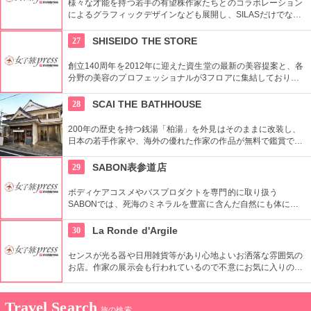
様々な才能を持つ若手の有望株作家たちとのコラボレーション
によるグラフィックデザインなども展開し、SILASだけでな
く、SILASと通じる世界のブランドも取り扱っている。
27
SHISEIDO THE STORE
創立140周年を2012年に迎えた資生堂の最新の美容提案と、各
分野の美容のプロフェッショナルが3フロアに集結しており、
幅広く美に対応した空間である。随時フェアやメーキャップイ
ベントなどのイベントをしているのでチェックしよう。
28
SCAI THE BATHHOUSE
200年の歴史を持つ銭湯「柏湯」を外見はそのままに改装し、
日本の若手作家や、海外の優れた作家の作品が無料で鑑賞でき
るギャラリーです。
29
SABON表参道店
ボディケアコスメやバスプロダクトを専門的に取り扱う
SABONでは、死海のミネラルを豊富に含んだ自然にも体にも
優しい製品が充実。ギフトにも最適。
30
La Ronde d'Argile
センスが光る器や日用雑貨等があり心地よいお洒落な雰囲気の
お店。作家の展示会も行われているので不意にお気に入りの作
家に出会えるかも・・という楽しみもいいですね。
Travel Search
旅の検索