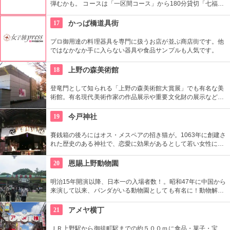
弾むかも。 コースは「一区間コース」から180分貸切「七福神
巡り」まで6種類あり。結婚式、イベント・出張での利用も大
好評だとか。
17
かっぱ橋道具街
プロ御用達の料理器具を専門に扱うお店が並ぶ商店街です。他
ではなかなか手に入らない器具や食品サンプルも人気です。
18
上野の森美術館
登竜門として知られる「上野の森美術館大賞展」でも有名な美
術館。有名現代美術作家の作品展示や重要文化財の展示など、
話題に富んだ展示が行われている。併設されたカフェで、足を
休めるのもいかが？
19
今戸神社
賽銭箱の後ろにはオス・メスペアの招き猫が。1063年に創建さ
れた歴史のある神社で、恋愛に効果があるとして若い女性に人
気。訪れた際には、かわいい招き猫がデザインされたお守りを
購入してみては？
20
恩賜上野動物園
明治15年開演以降、日本一の入場者数！。昭和47年に中国から
来演して以来、パンダがいる動物園としても有名に！動物解説
員による無料のガイドツアーに参加もお勧め。
21
アメヤ横丁
ＪＲ上野駅から御徒町駅までの約５００ｍに食品・菓子・宝