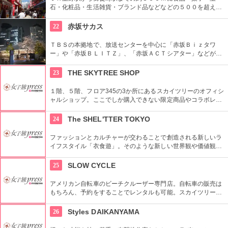
石・化粧品・生活雑貨・ブランド品などなどの５００を超える
お店がずらりと軒を並べている。アメ横名物としてはお菓子の
叩き売りがある。
22
赤坂サカス
ＴＢＳの本拠地で、放送センターを中心に「赤坂Ｂｉｚタワ
ー」や「赤坂ＢＬＩＴＺ」、「赤坂ＡＣＴシアター」などが揃
う複合施設。「Sacas広場」では数多くのイベントも。
23
THE SKYTREE SHOP
１階、５階、フロア345の3か所にあるスカイツリーのオフィシ
ャルショップ。ここでしか購入できない限定商品やコラボレー
ション商品を多数取り揃えている。フロア345で買い物すれば
日本一高いところでの購入として記念に残る思い出に！
24
The SHEL'TTER TOKYO
ファッションとカルチャーが交わることで創造される新しいラ
イフスタイル「衣食遊」。そのような新しい世界観や価値観を
発信するため、アパレルだけではなくライフスタイルグッズな
ど幅広い商品を扱っている。
25
SLOW CYCLE
アメリカン自転車のビーチクルーザー専門店。自転車の販売は
もちろん、予約をすることでレンタルも可能。スカイツリーや
周辺の観光におすすめです。さらに新たな試みとしてチャリカ
フェをオープンし、注目を集めている。
26
Styles DAIKANYAMA