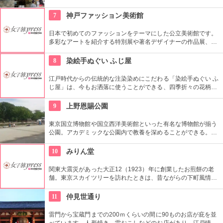
むことができる。好きな落語家や漫才の名前を見つけたら迷わ
ず入ってみてはいかがでしょう。
7
神戸ファッション美術館
日本で初めてのファッションをテーマにした公立美術館です。
多彩なアートを紹介する特別展や著名デザイナーの作品展、ラ
イブラリーなど見どころ充実。日ごろからファッションが好き
な方、ファッション業界の方、ファッションを学ぶ方、必見で
8
染絵手ぬぐい ふじ屋
す。
江戸時代からの伝統的な注染染めにこだわる「染絵手ぬぐい ふ
じ屋」は、今もお洒落に使うことができる、四季折々の花柄や
伝統柄の手ぬぐいを常時200種類取り揃えています。手ぬぐい
地の小物も各種扱っています。
9
上野恩賜公園
東京国立博物館や国立西洋美術館といった有名な博物館が揃う
公園。アカデミックな公園内で教養を深めることができる。ま
た、不忍池や犬を連れた西郷隆盛像も有名。
10
みりん堂
関東大震災があった大正12（1923）年に創業したお煎餅の老
舗。東京スカイツリーを訪れたときは、昔ながらの下町風情と
あたたかい「おもてなしの心」にも触れてみたいですね。近年
ではぬれ煎餅にアイスクリームをはさんだ「ぬれソフト」も人
11
仲見世通り
気。
雷門から宝蔵門までの200ｍくらいの間に90ものお店が庇を並
べています。人形焼き、雷おこしなどのお店があり、江戸情緒