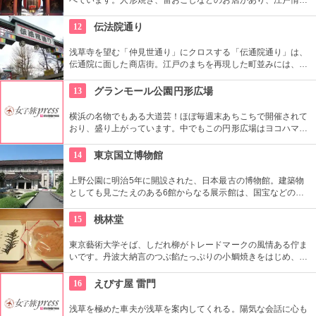
を感じさせる通りです。
12
伝法院通り
浅草寺を望む「仲見世通り」にクロスする「伝通院通り」は、
伝通院に面した商店街。江戸のまちを再現した町並みには、屋
根の上の鼠小僧や火の見櫓、軒瓦、などたくさんの見どころが
あります。多彩なお店が並んでいて、買い物や食事も楽しめま
13
グランモール公園円形広場
す。
横浜の名物でもある大道芸！ほぼ毎週末あちこちで開催されて
おり、盛り上がっています。中でもこの円形広場はヨコハマ大
道芸のメインスタジアム！階段は客席へと早変わり！次々と疲
労される、驚きの芸に子供も大人も釘付けです！
14
東京国立博物館
上野公園に明治5年に開設された、日本最古の博物館。建築物
としても見ごたえのある6館からなる展示館は、国宝などの歴
史資料や日本やアジアの美術品など約11万点が所蔵されていま
す。オリジナルグッズを販売するミュージアムショップや食事
15
桃林堂
もできるカフェなども併設されています。
東京藝術大学そば、しだれ柳がトレードマークの風情ある佇ま
いです。丹波大納言のつぶ餡たっぷりの小鯛焼きをはじめ、水
ようかんや最中、ぜんざいなど、品の良い和菓子がそろってい
ます。お抹茶をいただきながら店内でも。
16
えびす屋 雷門
浅草を極めた車夫が浅草を案内してくれる。陽気な会話に心も