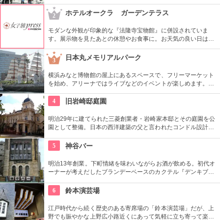
番の名所。地元の方からも「観音様」の愛称で親しまれている
都内最古の名刹です。
ホテルオークラ ガーデンテラス
2
モダンな外観が印象的な『法隆寺宝物館』に併設されていま
す。展示物を見たあとの休憩やお食事に。お天気の良い日はテ
ラス席に座ることもできます。特別展に合わせて限定メニュー
が出ることもありますので、何度も訪れたいですね。
日本丸メモリアルパーク
3
横浜みなと博物館の屋上にあるスペースで、フリーマーケット
を始め、アリーナではライブなどのイベントが楽しめます。も
ともとは船の修繕用に建設されたドックで今では国の重要文化
財に指定されています。
4
旧岩崎邸庭園
明治29年に建てられた三菱創業者・岩崎家本邸とその庭園を公
園として整備。日本の西洋建築の父と言われたコンドル設計の
洋館や撞球室は本格的な西洋木造建築で見応えたっぷり。重要
文化財にもなっている。
5
神谷バー
明治13年創業。下町情緒を味わいながらお酒が飲める。初代オ
ーナーが考えだしたブランデーベースのカクテル『デンキブラ
ン』は登場以来お店の看板メニュー。一人でも気軽に入れるの
がいい。浅草を観光した際には是非立ち寄りたい。
6
鈴本演芸場
江戸時代から続く歴史のある寄席場の「鈴本演芸場」だが、上
野でも賑やかな上野広小路近くにあって気軽に立ち寄って楽し