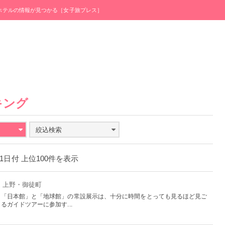
・ホテルの情報が見つかる［女子旅プレス］
キング
絞込検索
月11日付 上位100件を表示
京：上野・御徒町
、「日本館」と「地球館」の常設展示は、十分に時間をとっても見るほど見ご
ガイドツアーに参加す...