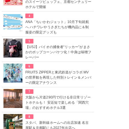
のスイーツビュッフェ、京都センチュリー
ホテルで開催
4
ANA「ちいかわジェット」10月下旬就航
へ ハチワレやうさぎたちが機内品に＆制
服姿の限定グッズも
5
【USJ】バイオの捕食者“リッカー”がまさ
かのポップコーンバケツ化！中身は味噌フ
レーバー
6
FRUITS ZIPPERと東武鉄道がコラボ MV
の世界観を再現した特別トレイン＆メンバ
ーの限定アナウンス
7
大阪から片道290円で行ける非日常リゾー
トホテルも！ 安近短で楽しめる「関西穴
場」のおすすめホテル3選
8
スタバ、新幹線ホームへの出店加速 名古
屋駅＆京都駅にも2027年出店へ