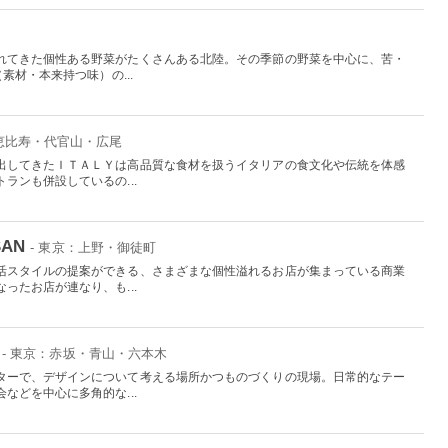
れてきた個性ある野菜がたくさんある北陸。その季節の野菜を中心に、苦・
素材・本来持つ味）の...
：恵比寿・代官山・広尾
出してきたＩＴＡＬＹは高品質な食材を扱うイタリアの食文化や伝統を体感
ランも併設しているの...
SAN
- 東京：上野・御徒町
活スタイルの提案ができる、さまざまな個性溢れるお店が集まっている商業
ったお店が連なり、も...
- 東京：赤坂・青山・六本木
ターで、デザインについて考える場所かつものづくりの現場。日常的なテー
などを中心に多角的な...