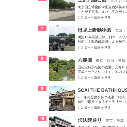
- 東京：
東京国立博物館や国立西洋美術
ことができる。また、不忍池や犬
スポット情報を見る
7
恩賜上野動物園
- 東京
明治15年開演以降、日本一の
有名に！動物解説員による無料の
スポット情報を見る
8
六義園
- 東京：目白・巣鴨
国指定特別名勝の庭園。元禄8（
完成させたといいます。池のまわ
スポット情報を見る
9
SCAI THE BATHHOU
200年の歴史を持つ銭湯「柏
無料で鑑賞できるギャラリーで
スポット情報を見る
10
伝法院通り
- 東京：浅草