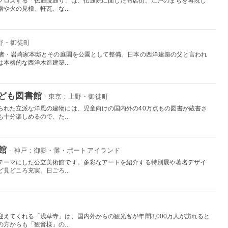
クロスする「伝通院通り」は、伝通院に面した商店街。江戸のまちを再現し
や火の見櫓、軒瓦、な...
上野・御徒町
業者・岩崎家本邸とその庭園を公園として整備。日本の西洋建築の父と言われ
本格的な西洋木造建築...
ども図書館
- 東京：上野・御徒町
られた立派な洋風の建物には、児童向けの国内外の40万点もの図書が蔵書さ
十分楽しめるので、た...
館
- 神戸：御影・灘・ポートアイランド
テーマにした公立美術館です。多彩なアートを紹介する特別展や著名デザイ
見どころ充実。日ごろ...
えてくれる「浅草寺」は、国内外からの観光客が年間3,000万人が訪れると
方からも「観音様」の...