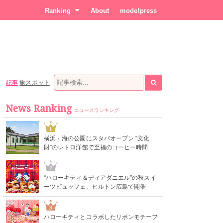
Ranking
About
modelpress
記事
旅スポット
News Ranking
ニュースランキング
1
横浜・海の公園にスタバオープン “文化
財”のレトロ洋館で至福のコーヒー時間
2
“ハローキティ＆ディアダニエル”の秋スイ
ーツビュッフェ、ヒルトン広島で開催
3
ハローキティとコラボしたリボンモチーフ