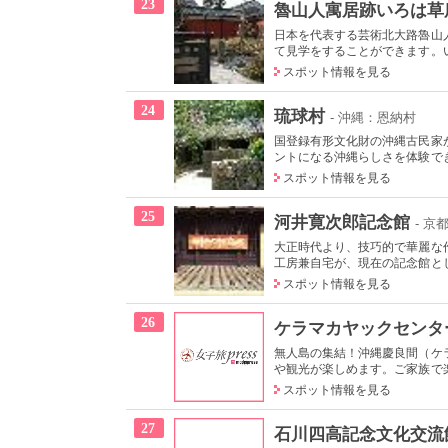
23
魯山人寓居跡いろは草
日本を代表する芸術北大路魯山
て見学をすることができます。い
スポット情報を見る
24
琉球村
- 沖縄：恩納村
国登録有形文化財の沖縄古民家
ントになる沖縄らしさを体験でき
スポット情報を見る
25
河井寛次郎記念館
- 
大正時代より、技巧的で華麗な
工房兼自宅が、現在の記念館とし
スポット情報を見る
26
ケラマカヤックセンタ
無人島の集結！沖縄慶良間（ケ
や観光が楽しめます。ご家族で楽
スポット情報を見る
27
石川四高記念文化交流