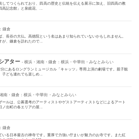
装してつくられており、四高の歴史と伝統を伝える展示に加え、旧四高の教
高記念館」と泉鏡花、...
：鎌倉
ば、長谷の大仏。高徳院という名はあまり知られていないかもしれません。
が、鎌倉を訪れたので...
シアター
- 横浜・湘南・鎌倉：横浜・中華街・みなとみらい
2分にあるロングランミュージカル「キャッツ」専用上演の劇場です。親子観
子ども連れでも楽しめ...
・湘南・鎌倉：横浜・中華街・みなとみらい
ザールは、公募選考のアーティストやゲストアーティストなどによるアート
ノ出町の各エリアの屋...
：鎌倉
ている日本最古の禅寺です。重厚で力強い佇まいが魅力のお寺です。また紅