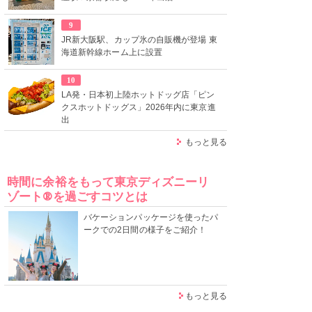
9
JR新大阪駅、カップ氷の自販機が登場 東
海道新幹線ホーム上に設置
10
LA発・日本初上陸ホットドッグ店「ピン
クスホットドッグス」2026年内に東京進
出
もっと見る
時間に余裕をもって東京ディズニーリ
ゾート®を過ごすコツとは
バケーションパッケージを使ったパ
ークでの2日間の様子をご紹介！
もっと見る