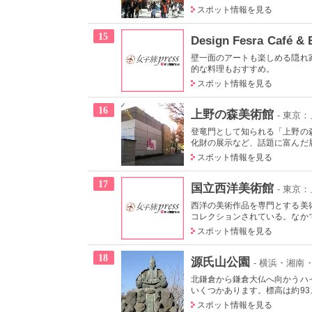
スポット情報を見る
15
Design Fesra Café & 
壁一面のアートも楽しめる隠れ
的な料理もおすすめ。
スポット情報を見る
16
上野の森美術館
- 東京
登竜門として知られる「上野の
化財の展示など、話題に富んだ展
スポット情報を見る
17
国立西洋美術館
- 東京
西洋の美術作品を専門とする美術
コレクションされている。なかで
スポット情報を見る
18
源氏山公園
- 横浜・湘南
北鎌倉から鎌倉大仏へ向かうハ
いくつかあります。標高は約93メ
スポット情報を見る