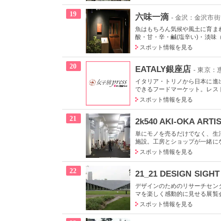
19
六味一滴
- 金沢：金沢市街
魚はもちろん気候や風土に育ま
酸・甘・辛・鹹(塩辛い)・淡味（
スポット情報を見る
20
EATALY銀座店
- 東京
イタリア・トリノから日本に進
できるフードマーケット。レスト
スポット情報を見る
21
2k540 AKI-OKA ARTI
単にモノを売るだけでなく、生
施設。工房とショップが一緒にな
スポット情報を見る
22
21_21 DESIGN SIGHT
デザインのためのリサーチセン
マを楽しく感動的に見せる展覧会
スポット情報を見る