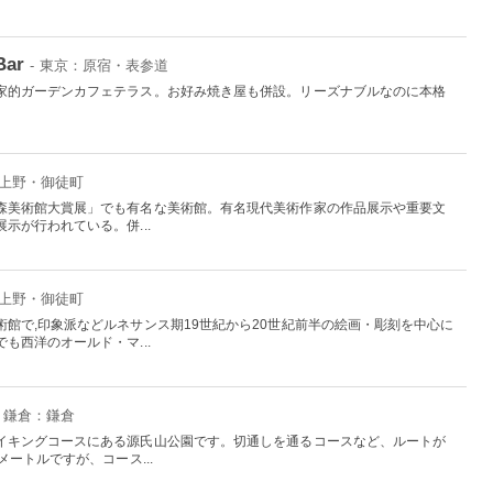
Bar
- 東京：原宿・表参道
家的ガーデンカフェテラス。お好み焼き屋も併設。リーズナブルなのに本格
：上野・御徒町
森美術館大賞展」でも有名な美術館。有名現代美術作家の作品展示や重要文
示が行われている。併...
：上野・御徒町
館で,印象派などルネサンス期19世紀から20世紀前半の絵画・彫刻を中心に
も西洋のオールド・マ...
・鎌倉：鎌倉
イキングコースにある源氏山公園です。切通しを通るコースなど、ルートが
ートルですが、コース...