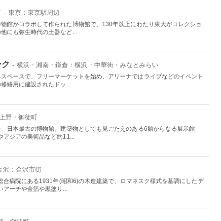
ク
- 東京：東京駅周辺
物館がコラボして作られた博物館で、130年以上にわたり東大がコレクショ
にも弥生時代の土器など...
ーク
- 横浜・湘南・鎌倉：横浜・中華街・みなとみらい
るスペースで、フリーマーケットを始め、アリーナではライブなどのイベント
繕用に建設されたドッ...
：上野・御徒町
た、日本最古の博物館。建築物としても見ごたえのある6館からなる展示館
ジアの美術品など約11...
 金沢：金沢市街
合病院にある1931年(昭和6)の木造建築で、ロマネスク様式を基調にしたデ
アーチや金箔や黒塗り...