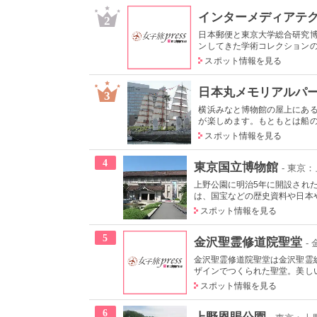
インターメディアテ
2
日本郵便と東京大学総合研究博
ンしてきた学術コレクションの他
スポット情報を見る
日本丸メモリアルパ
3
横浜みなと博物館の屋上にあ
が楽しめます。もともとは船の修
スポット情報を見る
4
東京国立博物館
- 東京
上野公園に明治5年に開設され
は、国宝などの歴史資料や日本やア
スポット情報を見る
5
金沢聖霊修道院聖堂
-
金沢聖霊修道院聖堂は金沢聖霊総
ザインでつくられた聖堂。美しい
スポット情報を見る
6
上野恩賜公園