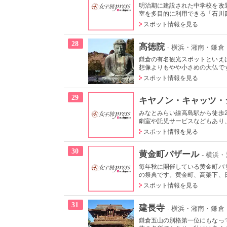
明治期に建設された中学校を改
室を多目的に利用できる「石川四
スポット情報を見る
28
高徳院
- 横浜・湘南・鎌倉
鎌倉の有名観光スポットといえ
想像よりもやや小さめの大仏です
スポット情報を見る
29
キヤノン・キャッツ・
みなとみらい線高島駅から徒歩
劇室や託児サービスなどもあり、
スポット情報を見る
30
黄金町バザール
- 横浜
毎年秋に開催している黄金町バ
の祭典です。黄金町、高架下、日
スポット情報を見る
31
建長寺
- 横浜・湘南・鎌倉
鎌倉五山の別格第一位にもなっ