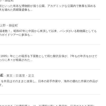
上野・御徒町
館といった有名な博物館が揃う公園。アカデミックな公園内で教養を深める
を連れた西郷隆盛像も...
：上野・御徒町
入場者数！。昭和47年に中国から来演して以来、パンダがいる動物園としても
ガイドツアーに参加も...
1695）年にこの場所を下屋敷として得た柳沢吉保が、7年もの年月をかけて
りに木々が植栽された...
SE
- 東京：日暮里・足立
湯」を外見はそのままに改装し、日本の若手作家や、海外の優れた作家の作品が
す。