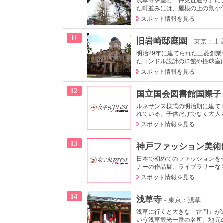
浅草寺を望む「仲見世通り」に
た町並みには、屋根の上の鼠小僧
スポット情報を見る
11
旧岩崎邸庭園
- 東京：
明治29年に建てられた三菱創
たコンドル設計の洋館や撞球室は
スポット情報を見る
12
国立国会図書館国際子
ルネサンス様式の明治期に建て
れている。子供だけでなく大人も
スポット情報を見る
13
神戸ファッション美術
日本で初めてのファッションを
ナーの作品展、ライブラリーなど
スポット情報を見る
14
浅草寺
- 東京：浅草
浅草に行くと大きな「雷門」が迎
いう浅草観光一番の名所。地元の