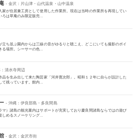
庵
- 金沢：片山津・山代温泉・山中温泉
人家が住居兼工房として使用した作業所。現在は当時の作業所を再現してい
ろは草庵のみ限定販売...
が立ち並ぶ園内からは三線の音がゆるりと聴こえ、どこにいても撮影のポイ
る場所。シーサーの色...
京都：清水寺周辺
作品を生み出して来た陶芸家「河井寛次郎」。昭和１２年に自らが設計した
て残っています。館内...
ー
- 沖縄：伊良部島・多良間島
ラマ）諸島の観光案内はサポートが充実しており慶良間諸島ならではの遊び
しめるスノーケリング...
館
- 金沢：金沢市街