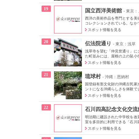
19
国立西洋美術館
- 東京
西洋の美術作品を専門とする美術
コレクションされている。なかで
スポット情報を見る
20
伝法院通り
- 東京：浅草
浅草寺を望む「仲見世通り」に
た町並みには、屋根の上の鼠小僧
スポット情報を見る
21
琉球村
- 沖縄：恩納村
国登録有形文化財の沖縄古民家
ントになる沖縄らしさを体験でき
スポット情報を見る
22
石川四高記念文化交流
明治期に建設された中学校を改
室を多目的に利用できる「石川四
スポット情報を見る