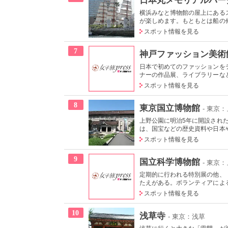
横浜みなと博物館の屋上にある
が楽しめます。もともとは船の修
スポット情報を見る
7
神戸ファッション美術
日本で初めてのファッションを
ナーの作品展、ライブラリーなど
スポット情報を見る
8
東京国立博物館
- 東京
上野公園に明治5年に開設され
は、国宝などの歴史資料や日本やア
スポット情報を見る
9
国立科学博物館
- 東京
定期的に行われる特別展の他、
たえがある。ボランティアによる
スポット情報を見る
10
浅草寺
- 東京：浅草