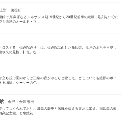
：上野・御徒町
館で,印象派などルネサンス期19世紀から20世紀前半の絵画・彫刻を中心に
も西洋のオールド・マ...
クロスする「伝通院通り」は、伝通院に面した商店街。江戸のまちを再現し
や火の見櫓、軒瓦、な...
が立ち並ぶ園内からは三線の音がゆるりと聴こえ、どこにいても撮影のポイ
る場所。シーサーの色...
館
- 金沢：金沢市街
装してつくられており、四高の歴史と伝統を伝える展示に加え、旧四高の教
高記念館」と泉鏡花、...