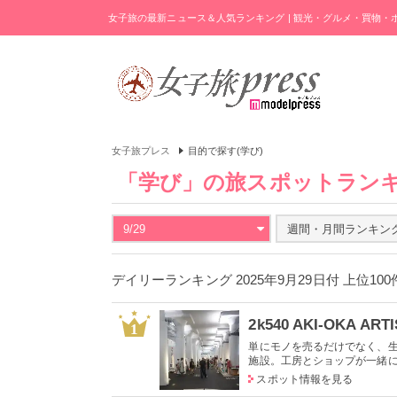
女子旅の最新ニュース＆人気ランキング | 観光・グルメ・買物
女子旅プレス
目的で探す(学び)
「学び」の旅スポットラン
9/29
週間・月間ランキン
デイリーランキング 2025年9月29日付 上位10
2k540 AKI-OKA ART
1
単にモノを売るだけでなく、
施設。工房とショップが一緒にな
スポット情報を見る