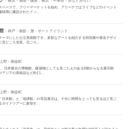
- 横浜・湘南・鎌倉：横浜・中華街・みなとみらい
スペースで、フリーマーケットを始め、アリーナではライブなどのイベント
繕用に建設されたドッ...
館
- 神戸：御影・灘・ポートアイランド
テーマにした公立美術館です。多彩なアートを紹介する特別展や著名デザイ
見どころ充実。日ごろ...
：上野・御徒町
た、日本最古の博物館。建築物としても見ごたえのある6館からなる展示館
ジアの美術品など約11...
：上野・御徒町
「日本館」と「地球館」の常設展示は、十分に時間をとっても見るほど見ご
ガイドツアーに参加す...