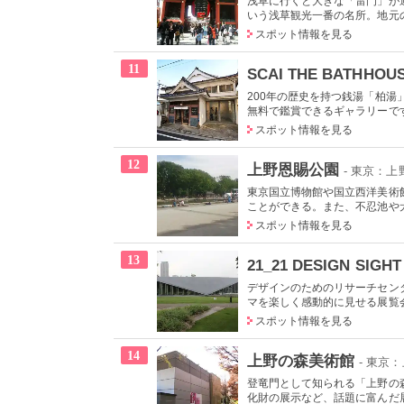
浅草に行くと大きな「雷門」が迎
いう浅草観光一番の名所。地元の
スポット情報を見る
11
SCAI THE BATHHOU
200年の歴史を持つ銭湯「柏
無料で鑑賞できるギャラリーで
スポット情報を見る
12
上野恩賜公園
- 東京：
東京国立博物館や国立西洋美術
ことができる。また、不忍池や犬
スポット情報を見る
13
21_21 DESIGN SIGHT
デザインのためのリサーチセン
マを楽しく感動的に見せる展覧会
スポット情報を見る
14
上野の森美術館
- 東京
登竜門として知られる「上野の
化財の展示など、話題に富んだ展