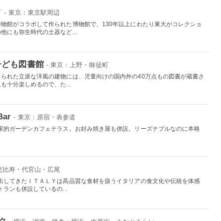
ク
- 東京：東京駅周辺
物館がコラボして作られた博物館で、130年以上にわたり東大がコレクショ
にも弥生時代の土器など...
子ども図書館
- 東京：上野・御徒町
られた立派な洋風の建物には、児童向けの国内外の40万点もの図書が蔵書さ
十分楽しめるので、た...
Bar
- 東京：原宿・表参道
家的ガーデンカフェテラス。お好み焼き屋も併設。リーズナブルなのに本格
：恵比寿・代官山・広尾
出してきたＩＴＡＬＹは高品質な食材を扱うイタリアの食文化や伝統を体感
ランも併設しているの...
ク