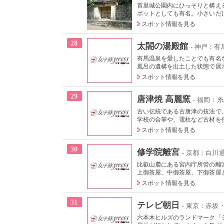
首里城公園内にひっそりと構え
ポットとしても有名。小さいだ
スポット情報を見る
28
太閤の湯殿館
- 神戸：有
有馬温泉を愛したことでも有名
風呂の遺構を出土した状態で展示
スポット情報を見る
29
唐津焼 高麗窯
- 福岡：
古い伝統である古唐津の技法で
学校の合掌や、電柱など古材を使
スポット情報を見る
30
修学院離宮
- 京都：白川
比叡山麓にある宮内庁所管の離
上御茶屋、中御茶屋、下御茶屋と
スポット情報を見る
31
テレビ朝日
- 東京：赤坂
六本木ヒルズのランドマーク「