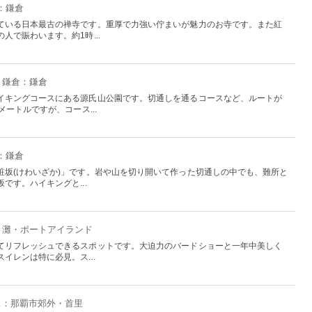
：鎌倉
ている日本最古の禅寺です。重厚で力強い佇まいが魅力のお寺です。また紅
人で賑わいます。約1時...
・鎌倉：鎌倉
イキングコースにある源氏山公園です。切通しを通るコースなど、ルートが
ートルですが、コース...
：鎌倉
粧坂(けわいざか)」です。岩や山を切り開いて作った切通しの中でも、難所と
です。ハイキングと...
影・灘・ポートアイランド
てリフレッシュできるスポットです。大迫力のバードショーと一年中美しく
イレンは特に必見。ス...
沖縄：那覇市郊外・首里