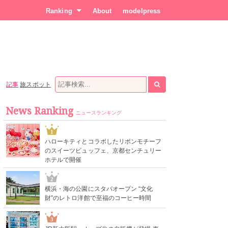
Ranking
About
modelpress
記事
旅スポット
News Ranking
ニュースランキング
1
ハローキティとコラボしたリボンモチーフ
のスイーツビュッフェ、京都センチュリー
ホテルで開催
2
横浜・海の公園にスタバオープン “文化
財”のレトロ洋館で至福のコーヒー時間
3