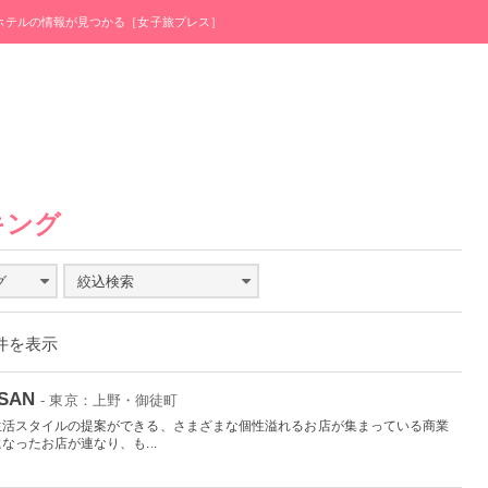
・ホテルの情報が見つかる［女子旅プレス］
キング
グ
絞込検索
0件を表示
ISAN
- 東京：上野・御徒町
生活スタイルの提案ができる、さまざまな個性溢れるお店が集まっている商業
ったお店が連なり、も...