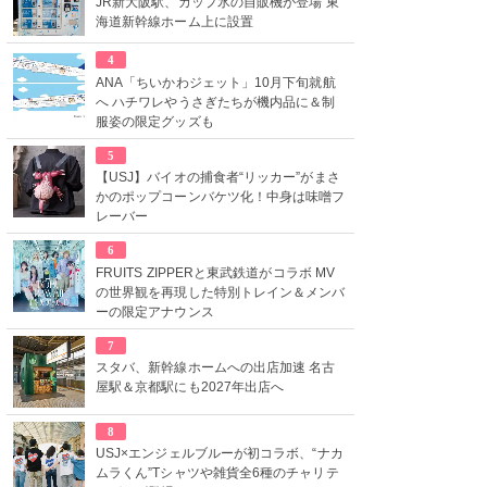
JR新大阪駅、カップ氷の自販機が登場 東
海道新幹線ホーム上に設置
4
ANA「ちいかわジェット」10月下旬就航
へ ハチワレやうさぎたちが機内品に＆制
服姿の限定グッズも
5
【USJ】バイオの捕食者“リッカー”がまさ
かのポップコーンバケツ化！中身は味噌フ
レーバー
6
FRUITS ZIPPERと東武鉄道がコラボ MV
の世界観を再現した特別トレイン＆メンバ
ーの限定アナウンス
7
スタバ、新幹線ホームへの出店加速 名古
屋駅＆京都駅にも2027年出店へ
8
USJ×エンジェルブルーが初コラボ、“ナカ
ムラくん”Tシャツや雑貨全6種のチャリテ