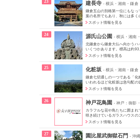
23
建長寺
- 横浜・湘南・鎌倉
鎌倉五山の別格第一位にもなっ
葉の名所でもあり、秋には多くの
スポット情報を見る
24
源氏山公園
- 横浜・湘南
北鎌倉から鎌倉大仏へ向かうハ
いくつかあります。標高は約93メ
スポット情報を見る
25
化粧坂
- 横浜・湘南・鎌倉
鎌倉七切通しの一つである「化
いわれるほど化粧坂は急勾配の坂
スポット情報を見る
26
神戸花鳥園
- 神戸：御
カラフルな花や鳥たちに囲まれ
咲き続けているガラスハウスのス
スポット情報を見る
27
園比屋武御獄石門
- 