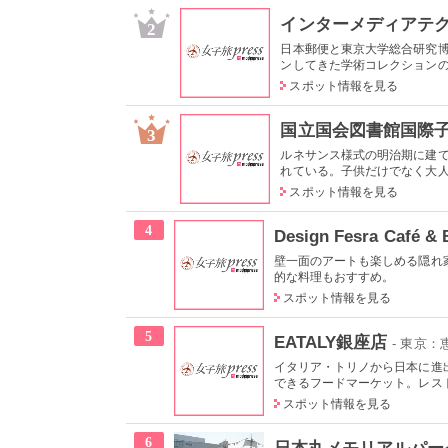
インターメディアテ
2
日本郵便と東京大学総合研究博
ンしてきた学術コレクションの他
スポット情報を見る
国立国会図書館国際
3
ルネサンス様式の明治期に建て
れている。子供だけでなく大人も
スポット情報を見る
4
Design Fesra Café & 
壁一面のアートも楽しめる隠れ
的な料理もおすすめ。
スポット情報を見る
5
EATALY銀座店
- 東京
イタリア・トリノから日本に進
できるフードマーケット。レスト
スポット情報を見る
6
日本丸メモリアルパー