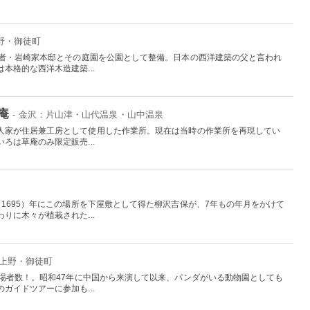
上野・御徒町
業者・岩崎家本邸とその庭園を公園として整備。日本の西洋建築の父と言われ
本格的な西洋木造建築...
庵
- 金沢：片山津・山代温泉・山中温泉
人家が住居兼工房として使用した作業所。現在は当時の作業所を再現してい
ろは草庵のみ限定販売...
1695）年にこの場所を下屋敷として得た柳沢吉保が、7年もの年月をかけて
りに木々が植栽された...
：上野・御徒町
入場者数！。昭和47年に中国から来演して以来、パンダがいる動物園としても
ガイドツアーに参加も...