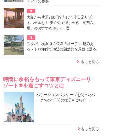
ィグッズ登場
9
大阪から片道290円で行ける非日常リゾー
トホテルも！ 安近短で楽しめる「関西穴
場」のおすすめホテル3選
10
スタバ、横浜海の公園店オープン 趣のあ
るレトロ洋館で海辺の開放的な景観に浸る
もっと見る
時間に余裕をもって東京ディズニーリ
ゾート®を過ごすコツとは
バケーションパッケージを使ったパ
ークでの2日間の様子をご紹介！
もっと見る