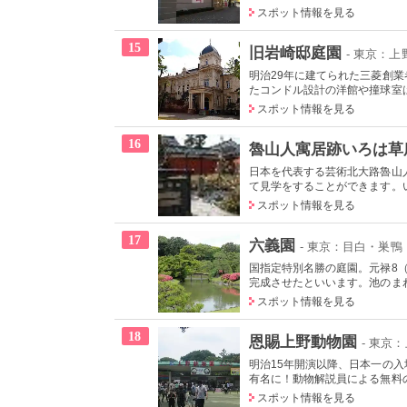
スポット情報を見る
15
旧岩崎邸庭園
- 東京：
明治29年に建てられた三菱創
たコンドル設計の洋館や撞球室は
スポット情報を見る
16
魯山人寓居跡いろは草
日本を代表する芸術北大路魯山
て見学をすることができます。い
スポット情報を見る
17
六義園
- 東京：目白・巣鴨
国指定特別名勝の庭園。元禄8（
完成させたといいます。池のまわ
スポット情報を見る
18
恩賜上野動物園
- 東京
明治15年開演以降、日本一の
有名に！動物解説員による無料の
スポット情報を見る