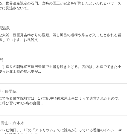
る、世界遺産認定の石門。当時の国王が安全を祈願したといわれるパワース
けに見逃さないで。
馬温泉
な太閤・豊臣秀吉ゆかりの湯殿。蒸し風呂の遺構や秀吉が入ったとされる岩
しています。お風呂文...
糸島
、手造りの朝鮮式三連房登窯で土器を焼き上げる。店内は、木造でできた小
った赤土壁の展示場が...
通・修学院
宮である修学院離宮は、17世紀中頃後水尾上皇によって造営されたもので、
呼び習わす3か所の庭園...
・青山・六本木
テレビ朝日」。1Fの「アトリウム」では誰もが知っている番組のイベントや