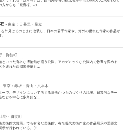
えてくれる「浅草寺」は、国内外からの観光客が年間3,000万人が訪れると
方からも「観音様」の...
SE
- 東京：日暮里・足立
湯」を外見はそのままに改装し、日本の若手作家や、海外の優れた作家の作品が
す。
上野・御徒町
館といった有名な博物館が揃う公園。アカデミックな公園内で教養を深める
を連れた西郷隆盛像も...
- 東京：赤坂・青山・六本木
ターで、デザインについて考える場所かつものづくりの現場。日常的なテー
などを中心に多角的な...
：上野・御徒町
森美術館大賞展」でも有名な美術館。有名現代美術作家の作品展示や重要文
示が行われている。併...