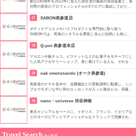
創立140周年を2012年に迎えた資生堂の最新の美容提案と、各
分野の美容のプロフェッショナルが3フロアに集結しており、
幅広く美に対応した空間である。随時フェアやメーキャップイ
ベントなどのイベントをしているのでチェックしよう。
27
SABON表参道店
ボディケアコスメやバスプロダクトを専門的に取り扱う
SABONでは、死海のミネラルを豊富に含んだ自然にも体にも
優しい製品が充実。ギフトにも最適。
28
Q-pot.表参道本店
マカロンや板チョコ、ビスケットなどのお菓子をモチーフにし
た人気アクセサリーショップ。身に着けている人も、それを見
る人も楽しくなるようなポジティブアクセサリーがコンセプ
ト。
29
oak omotesando (オーク表参道)
表参道のケヤキ並木や、近隣施設との景観調和に配慮し、シン
プルでモダンな中に和のエッセンスが入った複合ビル。高級有
名ブランド他カフェなど個性豊かなショップが集まる。
30
nano・universe 渋谷神南
東京カジュアルをベースに、イギリス、フランス、イタリアな
どのヨーロピアントラディショナルなクラシックで洗練された
商品を取りそろえている。
Travel Search
旅の検索