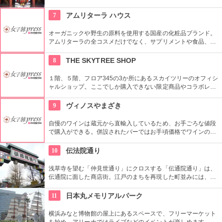
を感じさせる通りです。
7
アムリターラ ハウス
オーガニックや野生の原料を使用する国産の化粧品ブランド。
アムリターラの全コスメだけでなく、サプリメントや食品、雑
貨も販売している。また、イベントやカウンセリングなども行
っている。
8
THE SKYTREE SHOP
１階、５階、フロア345の3か所にあるスカイツリーのオフィシ
ャルショップ。ここでしか購入できない限定商品やコラボレー
ション商品を多数取り揃えている。フロア345で買い物すれば
日本一高いところでの購入として記念に残る思い出に！
9
ヴィノスやまざき
自慢のワインは蔵元から直輸入しているため、お手ごろな値段
で購入ができる。併設されたバーではお手頃価格でワインのテ
イスティングができる。
10
伝法院通り
浅草寺を望む「仲見世通り」にクロスする「伝通院通り」は、
伝通院に面した商店街。江戸のまちを再現した町並みには、屋
根の上の鼠小僧や火の見櫓、軒瓦、などたくさんの見どころが
あります。多彩なお店が並んでいて、買い物や食事も楽しめま
11
日本丸メモリアルパーク
す。
横浜みなと博物館の屋上にあるスペースで、フリーマーケット
を始め、アリーナではライブなどのイベントが楽しめます。も