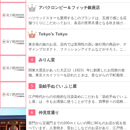
発信するため、アパレルだけではなくライフスタイルグッズな
ど幅広い商品を扱っている。
アバクロンビー＆フィッチ銀座店
2
ハリウッドスターも愛用するこのブランドは、五感で感じる店
舗づくりにこだわっており、各店の世界共通となる吹き抜けの
階段部壁面には、アバクロの世界の旗艦店の中で最大の巨大な
壁面を描き刺激的でエネルギッシュな店舗空間を演出してい
Tokyo's Tokyo
3
る。
東京発の旅のお店。店内では実用性の高い旅行用の商品や、デ
ザインプロダクト、ファッションアイテムなどがそろう。これ
らの商品はお土産などをキーワードに、地域ごとにセグメント
されている。
4
みりん堂
関東大震災があった大正12（1923）年に創業したお煎餅の老
舗。東京スカイツリーを訪れたときは、昔ながらの下町風情と
あたたかい「おもてなしの心」にも触れてみたいですね。近年
ではぬれ煎餅にアイスクリームをはさんだ「ぬれソフト」も人
5
染絵手ぬぐい ふじ屋
気。
江戸時代からの伝統的な注染染めにこだわる「染絵手ぬぐい ふ
じ屋」は、今もお洒落に使うことができる、四季折々の花柄や
伝統柄の手ぬぐいを常時200種類取り揃えています。手ぬぐい
地の小物も各種扱っています。
6
仲見世通り
雷門から宝蔵門までの200ｍくらいの間に90ものお店が庇を並
べています。人形焼き、雷おこしなどのお店があり、江戸情緒