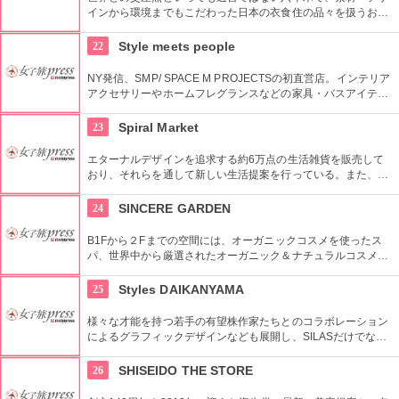
インから環境までもこだわった日本の衣食住の品々を扱うお
店。進化する日本伝統の商品を見て、日本の歴史の移り変わり
を感じてみよう！
22
Style meets people
NY発信、SMP/ SPACE M PROJECTSの初直営店。インテリア
アクセサリーやホームフレグランスなどの家具・バスアイテム
を中心に販売している。製品は品質や素材感にこだわり、また
デザインはデザイナーやアーティストに頼むことによって洗練
23
Spiral Market
されたものとなっている。
エターナルデザインを追求する約6万点の生活雑貨を販売して
おり、それらを通して新しい生活提案を行っている。また、買
い物の後は隣接するスパイラルカフェやスパイラルガーデンの
利用もおすすめ。
24
SINCERE GARDEN
B1Fから２Fまでの空間には、オーガニックコスメを使ったス
パ、世界中から厳選されたオーガニック＆ナチュラルコスメを
取り扱うショップ、また旬の野菜などを提供するカフェがあ
り、心も体もリフレッシュできます。
25
Styles DAIKANYAMA
様々な才能を持つ若手の有望株作家たちとのコラボレーション
によるグラフィックデザインなども展開し、SILASだけでな
く、SILASと通じる世界のブランドも取り扱っている。
26
SHISEIDO THE STORE