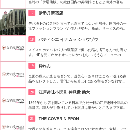
当時の「伊場仙版」の絵は国内の美術館はもとよ海外の著名美
術館でも見ることができる。現在はうちわ、扇子、カレンダー
などを取り扱っている。
17
伊勢丹新宿店
デパ地下の代名詞と言っても過言ではない伊勢丹。国内外の一
流ファッションブランドが並ぶ伊勢丹。商品、サービスの両面
においてインターナショナルな店舗づくりとなっている。本館
とメンズ館があり、百貨店業界では衣料品の売上高日本一を誇
18
パティシエ イナムラ ショウゾウ
っている。
スイスのホテルやパリの製菓店で働いた稲村省三さんのお店で
す。HPを見てわかるオシャレかつおしいそうなメニューの
数々。口コミなどでも行列やおみやげで喜ばれたなどの話が後
を絶えません。
19
粋れん
全国の職人が造るモダンで、遊美心（あそびごころ）溢れる商
品をセレクトした、雷門から徒歩1分にある和モダンな雑貨
屋。都内でも、このお店しか置いていない商品が半数以上を占
めるので、粋な雑貨を探すのが楽しくなりそう。
20
江戸趣味小玩具 仲見世 助六
1866年から店を開いている日本でただ一軒の江戸趣味小玩具の
老舗店。職人が手作りしている玩具は細かいところまで正確に
作られている。
21
THE COVER NIPPON
世界との交差点といっても過言ではない六本木で、素材・デザ