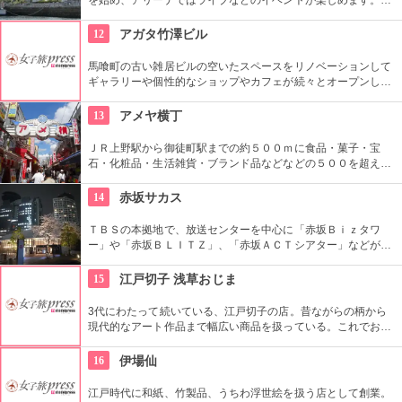
ともとは船の修繕用に建設されたドックで今では国の重要文化
財に指定されています。
12
アガタ竹澤ビル
馬喰町の古い雑居ビルの空いたスペースをリノベーションして
ギャラリーや個性的なショップやカフェが続々とオープンした
複合施設。一見普通のビルだが、中はクリエイターたちが集う
注目を浴びるアートビルとなっている。
13
アメヤ横丁
ＪＲ上野駅から御徒町駅までの約５００ｍに食品・菓子・宝
石・化粧品・生活雑貨・ブランド品などなどの５００を超える
お店がずらりと軒を並べている。アメ横名物としてはお菓子の
叩き売りがある。
14
赤坂サカス
ＴＢＳの本拠地で、放送センターを中心に「赤坂Ｂｉｚタワ
ー」や「赤坂ＢＬＩＴＺ」、「赤坂ＡＣＴシアター」などが揃
う複合施設。「Sacas広場」では数多くのイベントも。
15
江戸切子 浅草おじま
3代にわたって続いている、江戸切子の店。昔ながらの柄から
現代的なアート作品まで幅広い商品を扱っている。これでお酒
を飲めば江戸気分を楽しめそう。また、海外・国内のお土産、
引き出物などにも最適。特注品も承っている。
16
伊場仙
江戸時代に和紙、竹製品、うちわ浮世絵を扱う店として創業。