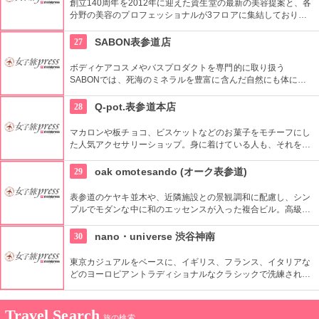
創立140周年を2012年に迎えた資生堂の最新の美容提案と、各
分野の美容のプロフェッショナルが3フロアに集結しており、
幅広く美に対応した空間である。随時フェアやメーキャップイ
ベントなどのイベントをしているのでチェックしよう。
27
SABON表参道店
ボディケアコスメやバスプロダクトを専門的に取り扱う
SABONでは、死海のミネラルを豊富に含んだ自然にも体にも
優しい製品が充実。ギフトにも最適。
28
Q-pot.表参道本店
マカロンや板チョコ、ビスケットなどのお菓子をモチーフにし
た人気アクセサリーショップ。身に着けている人も、それを見
る人も楽しくなるようなポジティブアクセサリーがコンセプ
ト。
29
oak omotesando (オーク表参道)
表参道のケヤキ並木や、近隣施設との景観調和に配慮し、シン
プルでモダンな中に和のエッセンスが入った複合ビル。高級有
名ブランド他カフェなど個性豊かなショップが集まる。
30
nano・universe 渋谷神南
東京カジュアルをベースに、イギリス、フランス、イタリアな
どのヨーロピアントラディショナルなクラシックで洗練された
商品を取りそろえている。
Travel Search
旅の検索