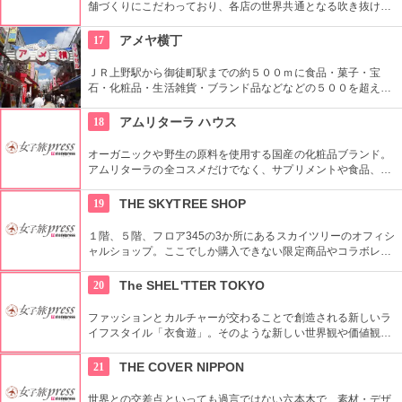
舗づくりにこだわっており、各店の世界共通となる吹き抜けの
階段部壁面には、アバクロの世界の旗艦店の中で最大の巨大な
壁面を描き刺激的でエネルギッシュな店舗空間を演出してい
17
アメヤ横丁
る。
ＪＲ上野駅から御徒町駅までの約５００ｍに食品・菓子・宝
石・化粧品・生活雑貨・ブランド品などなどの５００を超える
お店がずらりと軒を並べている。アメ横名物としてはお菓子の
叩き売りがある。
18
アムリターラ ハウス
オーガニックや野生の原料を使用する国産の化粧品ブランド。
アムリターラの全コスメだけでなく、サプリメントや食品、雑
貨も販売している。また、イベントやカウンセリングなども行
っている。
19
THE SKYTREE SHOP
１階、５階、フロア345の3か所にあるスカイツリーのオフィシ
ャルショップ。ここでしか購入できない限定商品やコラボレー
ション商品を多数取り揃えている。フロア345で買い物すれば
日本一高いところでの購入として記念に残る思い出に！
20
The SHEL'TTER TOKYO
ファッションとカルチャーが交わることで創造される新しいラ
イフスタイル「衣食遊」。そのような新しい世界観や価値観を
発信するため、アパレルだけではなくライフスタイルグッズな
ど幅広い商品を扱っている。
21
THE COVER NIPPON
世界との交差点といっても過言ではない六本木で、素材・デザ