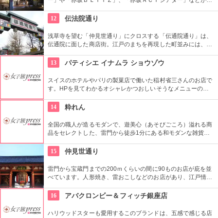
う複合施設。「Sacas広場」では数多くのイベントも。
12
伝法院通り
浅草寺を望む「仲見世通り」にクロスする「伝通院通り」は、
伝通院に面した商店街。江戸のまちを再現した町並みには、屋
根の上の鼠小僧や火の見櫓、軒瓦、などたくさんの見どころが
あります。多彩なお店が並んでいて、買い物や食事も楽しめま
13
パティシエ イナムラ ショウゾウ
す。
スイスのホテルやパリの製菓店で働いた稲村省三さんのお店で
す。HPを見てわかるオシャレかつおしいそうなメニューの
数々。口コミなどでも行列やおみやげで喜ばれたなどの話が後
を絶えません。
14
粋れん
全国の職人が造るモダンで、遊美心（あそびごころ）溢れる商
品をセレクトした、雷門から徒歩1分にある和モダンな雑貨
屋。都内でも、このお店しか置いていない商品が半数以上を占
めるので、粋な雑貨を探すのが楽しくなりそう。
15
仲見世通り
雷門から宝蔵門までの200ｍくらいの間に90ものお店が庇を並
べています。人形焼き、雷おこしなどのお店があり、江戸情緒
を感じさせる通りです。
16
アバクロンビー＆フィッチ銀座店
ハリウッドスターも愛用するこのブランドは、五感で感じる店