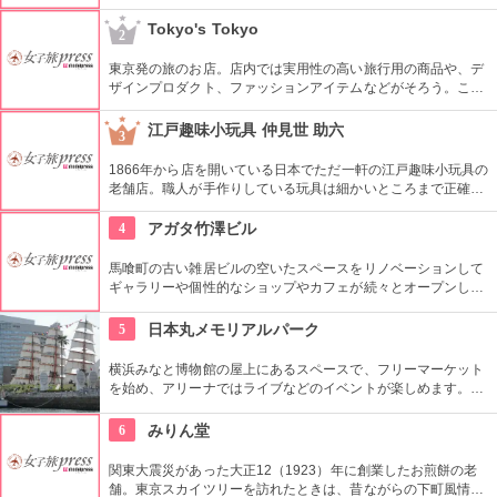
術館でも見ることができる。現在はうちわ、扇子、カレンダー
などを取り扱っている。
Tokyo's Tokyo
2
東京発の旅のお店。店内では実用性の高い旅行用の商品や、デ
ザインプロダクト、ファッションアイテムなどがそろう。これ
らの商品はお土産などをキーワードに、地域ごとにセグメント
されている。
江戸趣味小玩具 仲見世 助六
3
1866年から店を開いている日本でただ一軒の江戸趣味小玩具の
老舗店。職人が手作りしている玩具は細かいところまで正確に
作られている。
4
アガタ竹澤ビル
馬喰町の古い雑居ビルの空いたスペースをリノベーションして
ギャラリーや個性的なショップやカフェが続々とオープンした
複合施設。一見普通のビルだが、中はクリエイターたちが集う
注目を浴びるアートビルとなっている。
5
日本丸メモリアルパーク
横浜みなと博物館の屋上にあるスペースで、フリーマーケット
を始め、アリーナではライブなどのイベントが楽しめます。も
ともとは船の修繕用に建設されたドックで今では国の重要文化
財に指定されています。
6
みりん堂
関東大震災があった大正12（1923）年に創業したお煎餅の老
舗。東京スカイツリーを訪れたときは、昔ながらの下町風情と