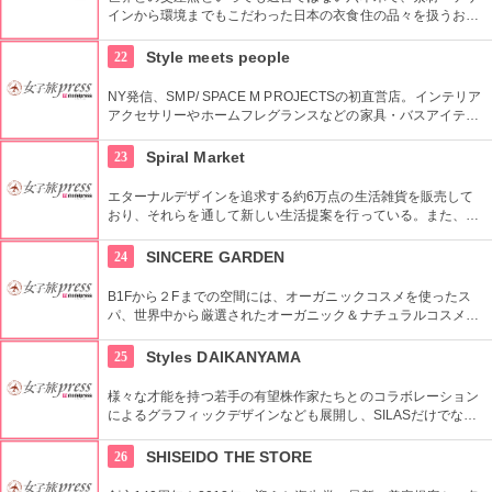
インから環境までもこだわった日本の衣食住の品々を扱うお
店。進化する日本伝統の商品を見て、日本の歴史の移り変わり
を感じてみよう！
22
Style meets people
NY発信、SMP/ SPACE M PROJECTSの初直営店。インテリア
アクセサリーやホームフレグランスなどの家具・バスアイテム
を中心に販売している。製品は品質や素材感にこだわり、また
デザインはデザイナーやアーティストに頼むことによって洗練
23
Spiral Market
されたものとなっている。
エターナルデザインを追求する約6万点の生活雑貨を販売して
おり、それらを通して新しい生活提案を行っている。また、買
い物の後は隣接するスパイラルカフェやスパイラルガーデンの
利用もおすすめ。
24
SINCERE GARDEN
B1Fから２Fまでの空間には、オーガニックコスメを使ったス
パ、世界中から厳選されたオーガニック＆ナチュラルコスメを
取り扱うショップ、また旬の野菜などを提供するカフェがあ
り、心も体もリフレッシュできます。
25
Styles DAIKANYAMA
様々な才能を持つ若手の有望株作家たちとのコラボレーション
によるグラフィックデザインなども展開し、SILASだけでな
く、SILASと通じる世界のブランドも取り扱っている。
26
SHISEIDO THE STORE