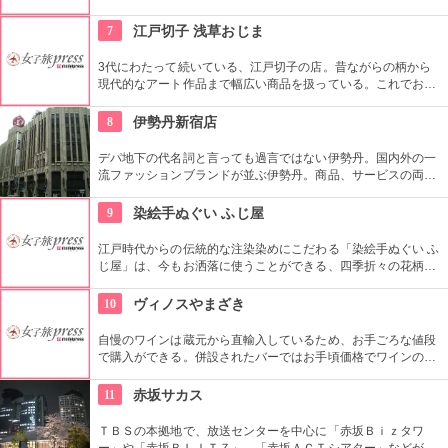
あたたかい「おもてなしの心」にも触れてみたいですね。近年
ではぬれ煎餅にアイスクリームをはさんだ「ぬれソフト」も人
7
江戸切子 浅草おじま
気。
3代にわたって続いている、江戸切子の店。昔ながらの柄から
現代的なアート作品まで幅広い商品を扱っている。これでお酒
を飲めば江戸気分を楽しめそう。また、海外・国内のお土産、
引き出物などにも最適。特注品も承っている。
8
伊勢丹新宿店
デパ地下の代名詞と言っても過言ではない伊勢丹。国内外の一
流ファッションブランドが並ぶ伊勢丹。商品、サービスの両面
においてインターナショナルな店舗づくりとなっている。本館
とメンズ館があり、百貨店業界では衣料品の売上高日本一を誇
9
染絵手ぬぐい ふじ屋
っている。
江戸時代からの伝統的な注染染めにこだわる「染絵手ぬぐい ふ
じ屋」は、今もお洒落に使うことができる、四季折々の花柄や
伝統柄の手ぬぐいを常時200種類取り揃えています。手ぬぐい
地の小物も各種扱っています。
10
ヴィノスやまざき
自慢のワインは蔵元から直輸入しているため、お手ごろな値段
で購入ができる。併設されたバーではお手頃価格でワインのテ
イスティングができる。
11
赤坂サカス
ＴＢＳの本拠地で、放送センターを中心に「赤坂Ｂｉｚタワ
ー」や「赤坂ＢＬＩＴＺ」、「赤坂ＡＣＴシアター」などが揃