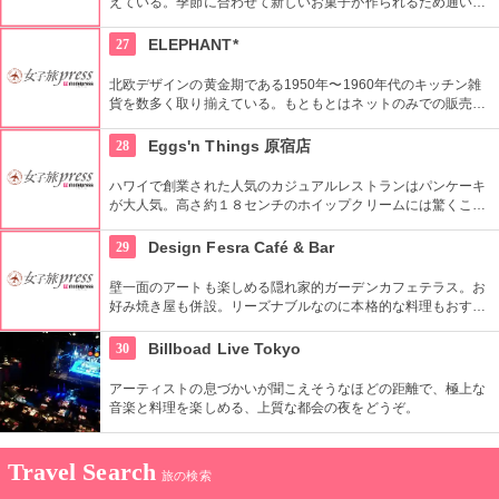
えている。季節に合わせて新しいお菓子が作られるため通い詰
めても楽しい。上品で豪華なお菓子をぜひお楽しみください。
27
ELEPHANT*
北欧デザインの黄金期である1950年〜1960年代のキッチン雑
貨を数多く取り揃えている。もともとはネットのみでの販売だ
ったが、より世界観を表現するため実店舗を2008年にオープ
ン。北欧に限らず、現行プロダクトの取り扱いも。
28
Eggs'n Things 原宿店
ハワイで創業された人気のカジュアルレストランはパンケーキ
が大人気。高さ約１８センチのホイップクリームには驚くこと
間違いなし。朝食メニューもおすすめ。
29
Design Fesra Café & Bar
壁一面のアートも楽しめる隠れ家的ガーデンカフェテラス。お
好み焼き屋も併設。リーズナブルなのに本格的な料理もおすす
め。
30
Billboad Live Tokyo
アーティストの息づかいが聞こえそうなほどの距離で、極上な
音楽と料理を楽しめる、上質な都会の夜をどうぞ。
Travel Search
旅の検索