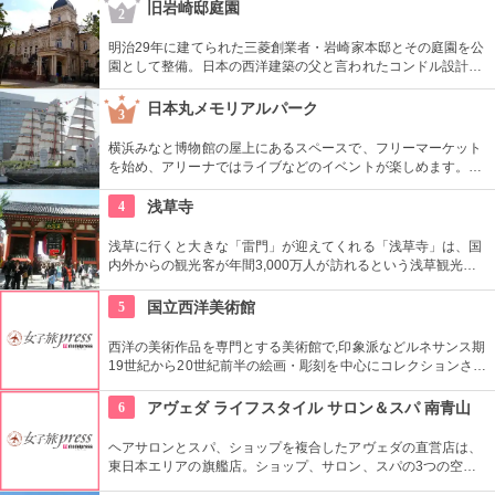
がいい。浅草を観光した際には是非立ち寄りたい。
旧岩崎邸庭園
2
明治29年に建てられた三菱創業者・岩崎家本邸とその庭園を公
園として整備。日本の西洋建築の父と言われたコンドル設計の
洋館や撞球室は本格的な西洋木造建築で見応えたっぷり。重要
文化財にもなっている。
日本丸メモリアルパーク
3
横浜みなと博物館の屋上にあるスペースで、フリーマーケット
を始め、アリーナではライブなどのイベントが楽しめます。も
ともとは船の修繕用に建設されたドックで今では国の重要文化
財に指定されています。
4
浅草寺
浅草に行くと大きな「雷門」が迎えてくれる「浅草寺」は、国
内外からの観光客が年間3,000万人が訪れるという浅草観光一
番の名所。地元の方からも「観音様」の愛称で親しまれている
都内最古の名刹です。
5
国立西洋美術館
西洋の美術作品を専門とする美術館で,印象派などルネサンス期
19世紀から20世紀前半の絵画・彫刻を中心にコレクションされ
ている。なかでも西洋のオールド・マスター（18世紀以前の画
家）たちの作品を見ることができる美術館としは日本有数。ロ
6
アヴェダ ライフスタイル サロン＆スパ 南青山
ダンの「考える人」はこちらで見れる。設計はル・コルビジェ
が手掛け、建築・インテリア好きにもおすすめ。
ヘアサロンとスパ、ショップを複合したアヴェダの直営店は、
東日本エリアの旗艦店。ショップ、サロン、スパの3つの空間
ではピュアな花々や植物エッセンスの製品とアロマが織りなす