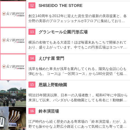
が揃う。
12
SHISEIDO THE STORE
創立140周年を2012年に迎えた資生堂の最新の美容提案と、各
分野の美容のプロフェッショナルが3フロアに集結しており、
幅広く美に対応した空間である。随時フェアやメーキャップイ
ベントなどのイベントをしているのでチェックしよう。
13
グランモール公園円形広場
横浜の名物でもある大道芸！ほぼ毎週末あちこちで開催されて
おり、盛り上がっています。中でもこの円形広場はヨコハマ大
道芸のメインスタジアム！階段は客席へと早変わり！次々と疲
労される、驚きの芸に子供も大人も釘付けです！
14
えびす屋 雷門
浅草を極めた車夫が浅草を案内してくれる。陽気な会話に心も
弾むかも。 コースは「一区間コース」から180分貸切「七福神
巡り」まで6種類あり。結婚式、イベント・出張での利用も大
好評だとか。
15
恩賜上野動物園
明治15年開演以降、日本一の入場者数！。昭和47年に中国から
来演して以来、パンダがいる動物園としても有名に！動物解説
員による無料のガイドツアーに参加もお勧め。
16
鈴本演芸場
江戸時代から続く歴史のある寄席場の「鈴本演芸場」だが、上
野でも賑やかな上野広小路近くにあって気軽に立ち寄って楽し