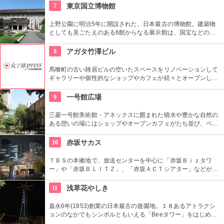
豊かな時間の中、リラックスしてお過ごしいただけます。
7
東京国立博物館
上野公園に明治5年に開設された、日本最古の博物館。建築物
としても見ごたえのある6館からなる展示館は、国宝などの歴
史資料や日本やアジアの美術品など約11万点が所蔵されていま
す。オリジナルグッズを販売するミュージアムショップや食事
8
アガタ竹澤ビル
もできるカフェなども併設されています。
馬喰町の古い雑居ビルの空いたスペースをリノベーションして
ギャラリーや個性的なショップやカフェが続々とオープンした
複合施設。一見普通のビルだが、中はクリエイターたちが集う
注目を浴びるアートビルとなっている。
9
一号館広場
三菱一号館美術館・アネックスに囲まれた噴水や豊かな自然の
ある憩いの場にはショップやオープンカフェがたち並び、ベン
チや腰掛ける場所が多く、ショッピングや仕事の合間に寛げる
憩いの場となっている。
10
赤坂サカス
ＴＢＳの本拠地で、放送センターを中心に「赤坂Ｂｉｚタワ
ー」や「赤坂ＢＬＩＴＺ」、「赤坂ＡＣＴシアター」などが揃
う複合施設。「Sacas広場」では数多くのイベントも。
11
浅草花やしき
嘉永6年(1853)創業の日本最古の遊園地。１８あるアトラクシ
ョンのなかでもシンボルともいえる「Beeタワー」をはじめ、
日本現存最古のローラーコースターなど楽しいアトラクション