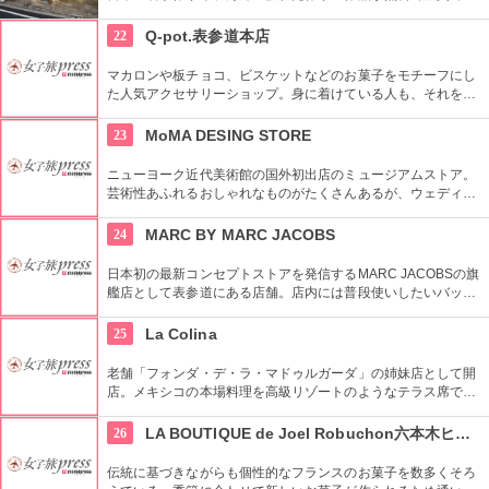
るギャラリーです。
22
Q-pot.表参道本店
マカロンや板チョコ、ビスケットなどのお菓子をモチーフにし
た人気アクセサリーショップ。身に着けている人も、それを見
る人も楽しくなるようなポジティブアクセサリーがコンセプ
ト。
23
MoMA DESING STORE
ニューヨーク近代美術館の国外初出店のミュージアムストア。
芸術性あふれるおしゃれなものがたくさんあるが、ウェディン
グギフトも取り扱っている。
24
MARC BY MARC JACOBS
日本初の最新コンセプトストアを発信するMARC JACOBSの旗
艦店として表参道にある店舗。店内には普段使いしたいバッグ
やお財布などのアイテムが並ぶ。広い店内には様々なアイテム
が揃っているためお気に入りの商品がきっと見つかるはず。
25
La Colina
老舗「フォンダ・デ・ラ・マドゥルガーダ」の姉妹店として開
店。メキシコの本場料理を高級リゾートのようなテラス席で楽
しむことができる。料理のほかにインテリアやアートにも注
目。
26
LA BOUTIQUE de Joel Robuchon六本木ヒルズ店
伝統に基づきながらも個性的なフランスのお菓子を数多くそろ