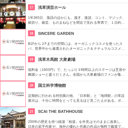
むことができる。好きな落語家や漫才の名前を見つけたら迷わ
ず入ってみてはいかがでしょう。
17
浅草演芸ホール
1年365日、落語のほかにも、漫才、漫談、コント、マジック、
紙切り、曲芸、ものまねなどを間近で見れる寄席で、１日約４
０組が出演する。昼・夜の部を通しで見ることができ、全席自
由席。
18
SINCERE GARDEN
B1Fから２Fまでの空間には、オーガニックコスメを使ったス
パ、世界中から厳選されたオーガニック＆ナチュラルコスメを
取り扱うショップ、また旬の野菜などを提供するカフェがあ
り、心も体もリフレッシュできます。
19
浅草木馬館 大衆劇場
低料金（1600円）で、たっぷり３時間以上のステージは芝居や
舞踊ショーと盛りだくさん。全国から大衆劇場のファンが集ま
り、お目当ての役者が登場すると客席から声がかかり、おひね
りが飛ぶ。
20
国立科学博物館
定期的に行われる特別展の他、「日本館」と「地球館」の常設
展示は、十分に時間をとっても見るほど見ごたえがある。ボラ
ンティアによるガイドツアーに参加すればなお理解が深まるこ
とまちがいなし。
21
SCAI THE BATHHOUSE
200年の歴史を持つ銭湯「柏湯」を外見はそのままに改装し、
日本の若手作家や、海外の優れた作家の作品が無料で鑑賞でき