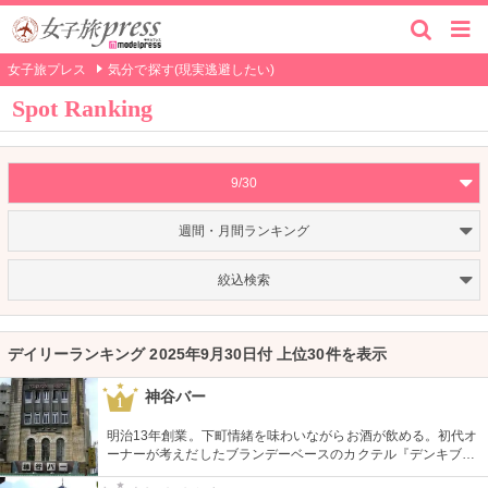
女子旅プレス
気分で探す(現実逃避したい)
Spot Ranking
9/30
週間・月間ランキング
絞込検索
デイリーランキング 2025年9月30日付 上位30件を表示
神谷バー
1
明治13年創業。下町情緒を味わいながらお酒が飲める。初代オ
ーナーが考えだしたブランデーベースのカクテル『デンキブラ
ン』は登場以来お店の看板メニュー。一人でも気軽に入れるの