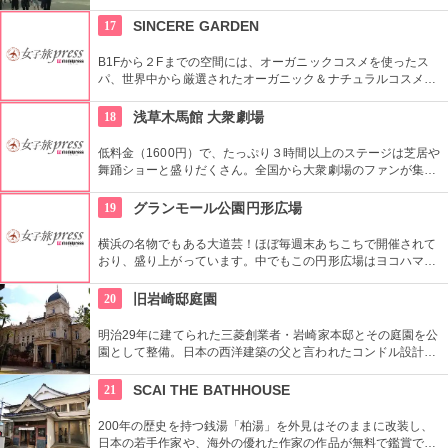
員による無料のガイドツアーに参加もお勧め。
17
SINCERE GARDEN
B1Fから２Fまでの空間には、オーガニックコスメを使ったス
パ、世界中から厳選されたオーガニック＆ナチュラルコスメを
取り扱うショップ、また旬の野菜などを提供するカフェがあ
り、心も体もリフレッシュできます。
18
浅草木馬館 大衆劇場
低料金（1600円）で、たっぷり３時間以上のステージは芝居や
舞踊ショーと盛りだくさん。全国から大衆劇場のファンが集ま
り、お目当ての役者が登場すると客席から声がかかり、おひね
りが飛ぶ。
19
グランモール公園円形広場
横浜の名物でもある大道芸！ほぼ毎週末あちこちで開催されて
おり、盛り上がっています。中でもこの円形広場はヨコハマ大
道芸のメインスタジアム！階段は客席へと早変わり！次々と疲
労される、驚きの芸に子供も大人も釘付けです！
20
旧岩崎邸庭園
明治29年に建てられた三菱創業者・岩崎家本邸とその庭園を公
園として整備。日本の西洋建築の父と言われたコンドル設計の
洋館や撞球室は本格的な西洋木造建築で見応えたっぷり。重要
文化財にもなっている。
21
SCAI THE BATHHOUSE
200年の歴史を持つ銭湯「柏湯」を外見はそのままに改装し、
日本の若手作家や、海外の優れた作家の作品が無料で鑑賞でき