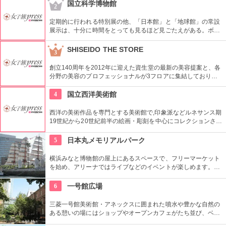
好評だとか。
国立科学博物館
2
定期的に行われる特別展の他、「日本館」と「地球館」の常設
展示は、十分に時間をとっても見るほど見ごたえがある。ボラ
ンティアによるガイドツアーに参加すればなお理解が深まるこ
とまちがいなし。
SHISEIDO THE STORE
3
創立140周年を2012年に迎えた資生堂の最新の美容提案と、各
分野の美容のプロフェッショナルが3フロアに集結しており、
幅広く美に対応した空間である。随時フェアやメーキャップイ
ベントなどのイベントをしているのでチェックしよう。
4
国立西洋美術館
西洋の美術作品を専門とする美術館で,印象派などルネサンス期
19世紀から20世紀前半の絵画・彫刻を中心にコレクションされ
ている。なかでも西洋のオールド・マスター（18世紀以前の画
家）たちの作品を見ることができる美術館としは日本有数。ロ
5
日本丸メモリアルパーク
ダンの「考える人」はこちらで見れる。設計はル・コルビジェ
が手掛け、建築・インテリア好きにもおすすめ。
横浜みなと博物館の屋上にあるスペースで、フリーマーケット
を始め、アリーナではライブなどのイベントが楽しめます。も
ともとは船の修繕用に建設されたドックで今では国の重要文化
財に指定されています。
6
一号館広場
三菱一号館美術館・アネックスに囲まれた噴水や豊かな自然の
ある憩いの場にはショップやオープンカフェがたち並び、ベン
チや腰掛ける場所が多く、ショッピングや仕事の合間に寛げる