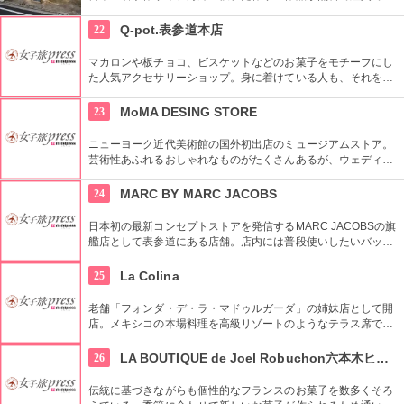
るギャラリーです。
22
Q-pot.表参道本店
マカロンや板チョコ、ビスケットなどのお菓子をモチーフにし
た人気アクセサリーショップ。身に着けている人も、それを見
る人も楽しくなるようなポジティブアクセサリーがコンセプ
ト。
23
MoMA DESING STORE
ニューヨーク近代美術館の国外初出店のミュージアムストア。
芸術性あふれるおしゃれなものがたくさんあるが、ウェディン
グギフトも取り扱っている。
24
MARC BY MARC JACOBS
日本初の最新コンセプトストアを発信するMARC JACOBSの旗
艦店として表参道にある店舗。店内には普段使いしたいバッグ
やお財布などのアイテムが並ぶ。広い店内には様々なアイテム
が揃っているためお気に入りの商品がきっと見つかるはず。
25
La Colina
老舗「フォンダ・デ・ラ・マドゥルガーダ」の姉妹店として開
店。メキシコの本場料理を高級リゾートのようなテラス席で楽
しむことができる。料理のほかにインテリアやアートにも注
目。
26
LA BOUTIQUE de Joel Robuchon六本木ヒルズ店
伝統に基づきながらも個性的なフランスのお菓子を数多くそろ