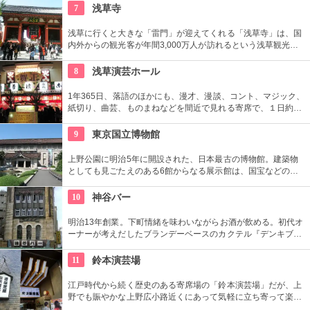
憩いの場となっている。
7
浅草寺
浅草に行くと大きな「雷門」が迎えてくれる「浅草寺」は、国
内外からの観光客が年間3,000万人が訪れるという浅草観光一
番の名所。地元の方からも「観音様」の愛称で親しまれている
都内最古の名刹です。
8
浅草演芸ホール
1年365日、落語のほかにも、漫才、漫談、コント、マジック、
紙切り、曲芸、ものまねなどを間近で見れる寄席で、１日約４
０組が出演する。昼・夜の部を通しで見ることができ、全席自
由席。
9
東京国立博物館
上野公園に明治5年に開設された、日本最古の博物館。建築物
としても見ごたえのある6館からなる展示館は、国宝などの歴
史資料や日本やアジアの美術品など約11万点が所蔵されていま
す。オリジナルグッズを販売するミュージアムショップや食事
10
神谷バー
もできるカフェなども併設されています。
明治13年創業。下町情緒を味わいながらお酒が飲める。初代オ
ーナーが考えだしたブランデーベースのカクテル『デンキブラ
ン』は登場以来お店の看板メニュー。一人でも気軽に入れるの
がいい。浅草を観光した際には是非立ち寄りたい。
11
鈴本演芸場
江戸時代から続く歴史のある寄席場の「鈴本演芸場」だが、上
野でも賑やかな上野広小路近くにあって気軽に立ち寄って楽し
むことができる。好きな落語家や漫才の名前を見つけたら迷わ