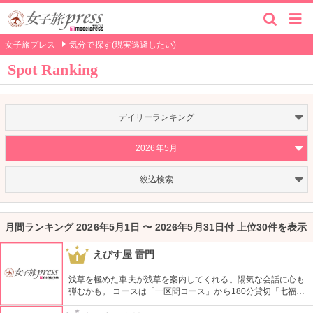
女子旅プレス
気分で探す(現実逃避したい)
Spot Ranking
デイリーランキング
2026年5月
絞込検索
月間ランキング 2026年5月1日 〜 2026年5月31日付 上位30件を表示
えびす屋 雷門
1
浅草を極めた車夫が浅草を案内してくれる。陽気な会話に心も
弾むかも。 コースは「一区間コース」から180分貸切「七福神
巡り」まで6種類あり。結婚式、イベント・出張での利用も大