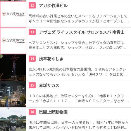
ず入ってみてはいかがでしょう。
12
アガタ竹澤ビル
馬喰町の古い雑居ビルの空いたスペースをリノベーションして
ギャラリーや個性的なショップやカフェが続々とオープンした
複合施設。一見普通のビルだが、中はクリエイターたちが集う
注目を浴びるアートビルとなっている。
13
アヴェダ ライフスタイル サロン＆スパ 南青山
ヘアサロンとスパ、ショップを複合したアヴェダの直営店は、
東日本エリアの旗艦店。ショップ、サロン、スパの3つの空間
ではピュアな花々や植物エッセンスの製品とアロマが織りなす
豊かな時間の中、リラックスしてお過ごしいただけます。
14
浅草花やしき
嘉永6年(1853)創業の日本最古の遊園地。１８あるアトラクシ
ョンのなかでもシンボルともいえる「Beeタワー」をはじめ、
日本現存最古のローラーコースターなど楽しいアトラクション
が揃う。
15
赤坂サカス
ＴＢＳの本拠地で、放送センターを中心に「赤坂Ｂｉｚタワ
ー」や「赤坂ＢＬＩＴＺ」、「赤坂ＡＣＴシアター」などが揃
う複合施設。「Sacas広場」では数多くのイベントも。
16
恩賜上野動物園
明治15年開演以降、日本一の入場者数！。昭和47年に中国から
来演して以来、パンダがいる動物園としても有名に！動物解説