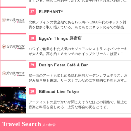
えている。季節に合わせて新しいお菓子が作られるため通い詰
めても楽しい。上品で豪華なお菓子をぜひお楽しみください。
27
ELEPHANT*
北欧デザインの黄金期である1950年〜1960年代のキッチン雑
貨を数多く取り揃えている。もともとはネットのみでの販売だ
ったが、より世界観を表現するため実店舗を2008年にオープ
ン。北欧に限らず、現行プロダクトの取り扱いも。
28
Eggs'n Things 原宿店
ハワイで創業された人気のカジュアルレストランはパンケーキ
が大人気。高さ約１８センチのホイップクリームには驚くこと
間違いなし。朝食メニューもおすすめ。
29
Design Fesra Café & Bar
壁一面のアートも楽しめる隠れ家的ガーデンカフェテラス。お
好み焼き屋も併設。リーズナブルなのに本格的な料理もおすす
め。
30
Billboad Live Tokyo
アーティストの息づかいが聞こえそうなほどの距離で、極上な
音楽と料理を楽しめる、上質な都会の夜をどうぞ。
Travel Search
旅の検索