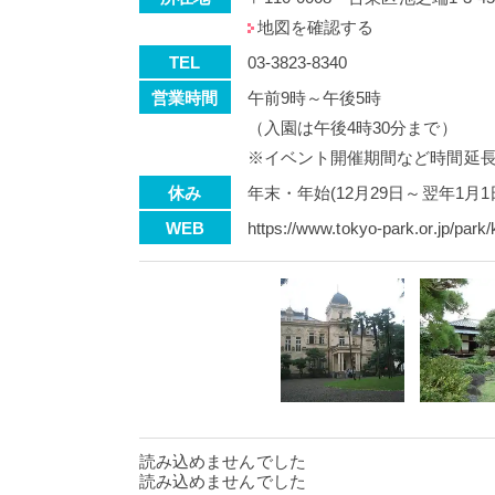
地図を確認する
TEL
03-3823-8340
営業時間
午前9時～午後5時
（入園は午後4時30分まで）
※イベント開催期間など時間延
休み
年末・年始(12月29日～翌年1月1
WEB
https://www.tokyo-park.or.jp/park/
読み込めませんでした
読み込めませんでした