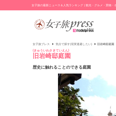
女子旅の最新ニュース＆人気ランキング | 観光・グルメ・買物
女子旅プレス
気分で探す(現実逃避したい)
旧岩崎邸庭園
きゅういわさきていえん
旧岩崎邸庭園
歴史に触れることのできる庭園