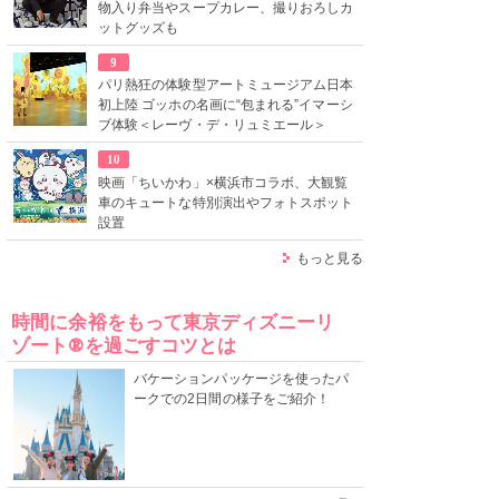
物入り弁当やスープカレー、撮りおろしカ
ットグッズも
9
パリ熱狂の体験型アートミュージアム日本
初上陸 ゴッホの名画に“包まれる”イマーシ
ブ体験＜レーヴ・デ・リュミエール＞
10
映画「ちいかわ」×横浜市コラボ、大観覧
車のキュートな特別演出やフォトスポット
設置
もっと見る
時間に余裕をもって東京ディズニーリ
ゾート®を過ごすコツとは
バケーションパッケージを使ったパ
ークでの2日間の様子をご紹介！