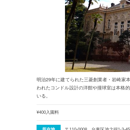
明治29年に建てられた三菱創業者・岩崎家
われたコンドル設計の洋館や撞球室は本格的
いる。
¥400入園料
所在地
〒110-0008 台東区池之端1-3-4