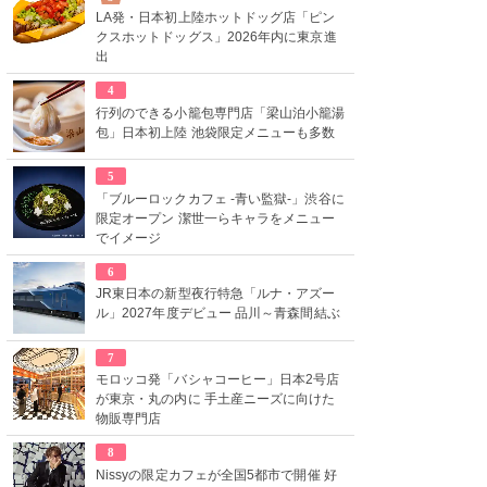
LA発・日本初上陸ホットドッグ店「ピン
クスホットドッグス」2026年内に東京進
出
4
行列のできる小籠包専門店「梁山泊小籠湯
包」日本初上陸 池袋限定メニューも多数
5
「ブルーロックカフェ -青い監獄-」渋谷に
限定オープン 潔世一らキャラをメニュー
でイメージ
6
JR東日本の新型夜行特急「ルナ・アズー
ル」2027年度デビュー 品川～青森間結ぶ
7
モロッコ発「バシャコーヒー」日本2号店
が東京・丸の内に 手土産ニーズに向けた
物販専門店
8
Nissyの限定カフェが全国5都市で開催 好