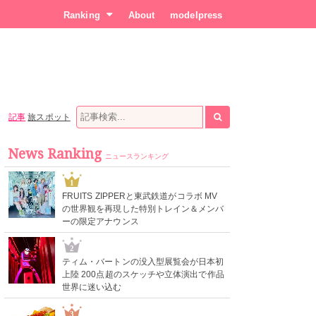
Ranking
About
modelpress
記事
旅スポット
News Ranking
ニュースランキング
1
FRUITS ZIPPERと東武鉄道がコラボ MV
の世界観を再現した特別トレイン＆メンバ
ーの限定アナウンス
2
ティム・バートンの没入型展覧会が日本初
上陸 200点超のスケッチや立体演出で作品
世界に迷い込む
3