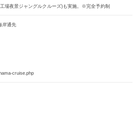
、工場夜景ジャングルクルーズ)も実施。※完全予約制
区海岸通先
hama-cruise.php