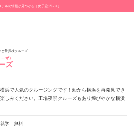
・ホテルの情報が見つかる［女子旅プレス］
今と昔探検クルーズ
るーず
ーズ
横浜で人気のクルージングです！船から横浜を再発見でき
楽しみください。工場夜景クルーズもあり煌びやかな横浜
 未就学 無料