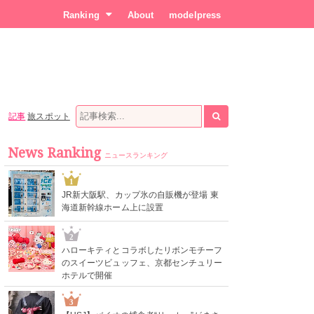
Ranking
About
modelpress
記事
旅スポット
News Ranking
ニュースランキング
1
JR新大阪駅、カップ氷の自販機が登場 東
海道新幹線ホーム上に設置
2
ハローキティとコラボしたリボンモチーフ
のスイーツビュッフェ、京都センチュリー
ホテルで開催
3