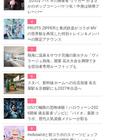
【USJ】バイオの捕食者“リッカー”がまさ
かのポップコーンバケツ化！中身は味噌フ
レーバー
4
FRUITS ZIPPERと東武鉄道がコラボ MV
の世界観を再現した特別トレイン＆メンバ
ーの限定アナウンス
5
熱海に温泉＆サウナ完備の新ホテル「ヴィ
ラージュ熱海」開業 花火大会を満喫でき
る宿泊者専用ルーフトップも
6
スタバ、新幹線ホームへの出店加速 名古
屋駅＆京都駅にも2027年出店へ
7
USJで極限の恐怖体験！ハロウィーン202
6開催 過去最多ゾンビに「バイオ」最新コ
ラボ、歴代人気楽曲メドレーが彩る
8
mofusandと初コラボのスイーツビュッフ