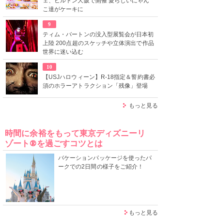
ェ、ヒルトン大阪で開催 愛らしいにゃん
こ達がケーキに
9
ティム・バートンの没入型展覧会が日本初
上陸 200点超のスケッチや立体演出で作品
世界に迷い込む
10
【USJハロウィーン】R-18指定＆誓約書必
須のホラーアトラクション「残像」登場
もっと見る
時間に余裕をもって東京ディズニーリ
ゾート®を過ごすコツとは
バケーションパッケージを使ったパ
ークでの2日間の様子をご紹介！
もっと見る