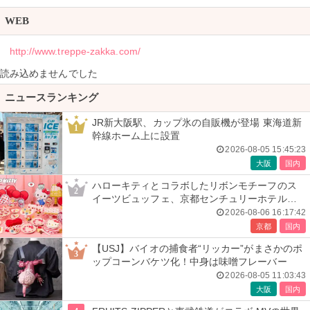
WEB
http://www.treppe-zakka.com/
読み込めませんでした
ニュースランキング
JR新大阪駅、カップ氷の自販機が登場 東海道新
1
幹線ホーム上に設置
2026-08-05 15:45:23
大阪
国内
ハローキティとコラボしたリボンモチーフのス
2
イーツビュッフェ、京都センチュリーホテルで
開催
2026-08-06 16:17:42
京都
国内
【USJ】バイオの捕食者“リッカー”がまさかのポ
3
ップコーンバケツ化！中身は味噌フレーバー
2026-08-05 11:03:43
大阪
国内