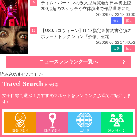
9
ティム・バートンの没入型展覧会が日本初上陸
200点超のスケッチや立体演出で作品世界に迷い
込む
2026-07-23 18:00:00
東京
国内
10
【USJハロウィーン】R-18指定＆誓約書必須の
ホラーアトラクション「残像」登場
2026-07-22 14:40:52
大阪
国内
ニュースランキング一覧へ
読み込めませんでした
Travel Search
旅の検索
女子目線で選ぶ！おすすめスポットをランキング形式でご紹介しま
す♪
気分で探す
目的で探す
エリア
誰と行く？