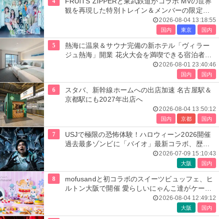
4
FRUITS ZIPPERと東武鉄道がコラボ MVの世界
観を再現した特別トレイン＆メンバーの限定ア
ナウンス
2026-08-04 13:18:55
国内
東京
国内
5
熱海に温泉＆サウナ完備の新ホテル「ヴィラー
ジュ熱海」開業 花火大会を満喫できる宿泊者専
用ルーフトップも
2026-08-01 23:40:46
国内
国内
6
スタバ、新幹線ホームへの出店加速 名古屋駅＆
京都駅にも2027年出店へ
2026-08-04 13:50:12
国内
京都
国内
7
USJで極限の恐怖体験！ハロウィーン2026開催
過去最多ゾンビに「バイオ」最新コラボ、歴代
人気楽曲メドレーが彩る
2026-07-09 15:10:43
大阪
国内
8
mofusandと初コラボのスイーツビュッフェ、ヒ
ルトン大阪で開催 愛らしいにゃんこ達がケーキ
に
2026-08-04 12:49:12
大阪
国内