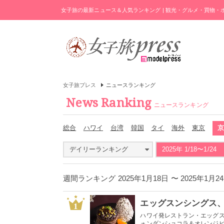
女子旅の最新ニュース＆人気ランキング | 観光・グルメ・買物
女子旅プレス
ニュースランキング
News Ranking
ニュースランキング
総合
ハワイ
台湾
韓国
タイ
海外
東京
デイリーランキング
2025年 1/18〜1/24
週間ランキング 2025年1月18日 〜 2025年
1
ハワイ発レストラン・エッグスン
ォンダンショコラ＆オレンジピー