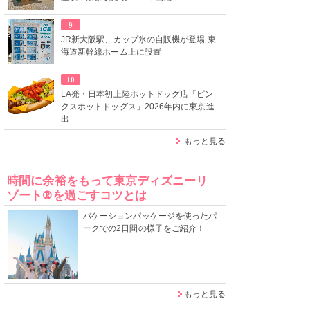
9
JR新大阪駅、カップ氷の自販機が登場 東
海道新幹線ホーム上に設置
10
LA発・日本初上陸ホットドッグ店「ピン
クスホットドッグス」2026年内に東京進
出
もっと見る
時間に余裕をもって東京ディズニーリ
ゾート®を過ごすコツとは
バケーションパッケージを使ったパ
ークでの2日間の様子をご紹介！
もっと見る