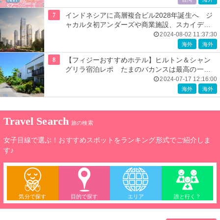
7
インドネシアに高層複合ビル2028年誕生へ ジ
ャカルタ初アンダーズや商業施設、スカイデッ
キ整備
2024-08-02 11:37:30
海外
海外
8
【フィジーおすすめホテル】ヒルトン＆シャン
グリラ宿泊レポ たまのバカンスは最高の一軒
で！
2024-07-17 12:16:00
海外
海外
Travel Search
旅の検索
女子目線で選ぶ！おすすめスポットをランキング形式でご紹介しま
す♪
気分で探す
目的で探す
エリア
誰と行く？