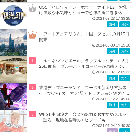
USS「ハロウィーン・ホラー・ナイト12」お化
2
け屋敷や不気味なショーで恐怖の渦に巻き込ま
れる
2024-08-23 17:33:25
海外
海外
「アートアクアリウム」中国・深センに9月15日
3
開業
2024-08-30 14:15:16
海外
海外
4
「ルミネシンガポール」ラッフルズシティに8月
26日開業 ブルーボトルコーヒーが東南アジア
初上陸
2024-08-07 12:09:23
海外
海外
5
香港ディズニーランド、マーベル新エリア拡張
へ “スパイダーマン”新アトラクションやダイニ
ング導入
2024-08-12 21:49:00
海外
海外
6
WEST.中間淳太、台湾の魅力＆おすすめスポッ
ト語る 現地在住時のエピソードも
2024-07-24 12:49:30
台湾
海外