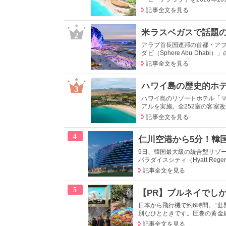
記事全文を見る
2
アラブ首長国連邦の首都・ア
ダビ（Sphere Abu Dhabi
記事全文を見る
3
ハワイ島のリゾートホテル「マ
アルを実施。全252室の客室改
記事全文を見る
4
9日、韓国最大級の統合型リゾー
パラダイスシティ（Hyatt Regency I
記事全文を見る
5
日本から飛行機で約6時間。“
別なひとときです。圧巻の黄金建築
記事全文を見る