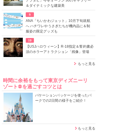
アブダビ」今冬オープン 30のギャラリー
＆ダイナミックな建築美
9
ANA「ちいかわジェット」10月下旬就航
へ ハチワレやうさぎたちが機内品に＆制
服姿の限定グッズも
10
【USJハロウィーン】R-18指定＆誓約書必
須のホラーアトラクション「残像」登場
もっと見る
時間に余裕をもって東京ディズニーリ
ゾート®を過ごすコツとは
バケーションパッケージを使ったパ
ークでの2日間の様子をご紹介！
もっと見る