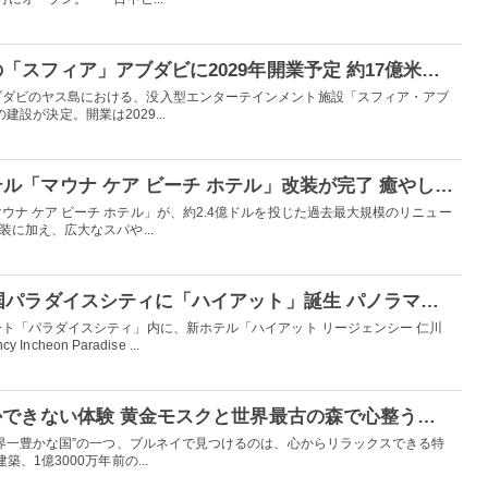
米ラスベガスで話題の「スフィア」アブダビに2029年開業予定 約17億米ドルを投じる新ランドマーク
ブダビのヤス島における、没入型エンターテインメント施設「スフィア・アブ
）」の建設が決定。開業は2029...
ハワイ島の歴史的ホテル「マウナ ケア ビーチ ホテル」改装が完了 癒やしの新スパ＆インフィニティプール導入
ウナ ケア ビーチ ホテル」が、約2.4億ドルを投じた過去最大規模のリニュー
装に加え、広大なスパや...
仁川空港から5分！韓国パラダイスシティに「ハイアット」誕生 パノラマビューの開放的な501室
ト「パラダイスシティ」内に、新ホテル「ハイアット リージェンシー 仁川
ncheon Paradise ...
【PR】ブルネイでしかできない体験 黄金モスクと世界最古の森で心整うリトリート旅
世界一豊かな国”の一つ、ブルネイで見つけるのは、心からリラックスできる特
、1億3000万年前の...