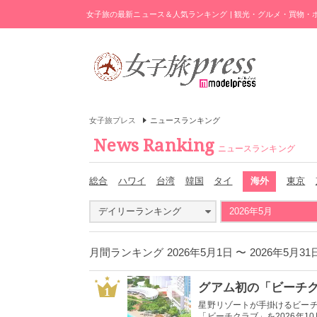
女子旅の最新ニュース＆人気ランキング | 観光・グルメ・買物
女子旅プレス
ニュースランキング
News Ranking
ニュースランキング
総合
ハワイ
台湾
韓国
タイ
海外
東京
デイリーランキング
2026年5月
月間ランキング 2026年5月1日 〜 2026年5
1
星野リゾートが手掛けるビー
「ビーチクラブ」を2026年10