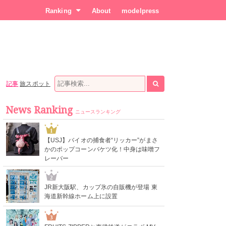
Ranking
About
modelpress
記事
旅スポット
News Ranking
ニュースランキング
1
【USJ】バイオの捕食者“リッカー”がまさ
かのポップコーンバケツ化！中身は味噌フ
レーバー
2
JR新大阪駅、カップ氷の自販機が登場 東
海道新幹線ホーム上に設置
3