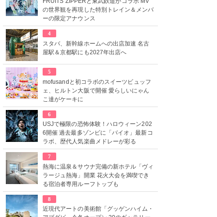
FRUITS ZIPPERと東武鉄道がコラボ MV
の世界観を再現した特別トレイン＆メンバ
ーの限定アナウンス
4
スタバ、新幹線ホームへの出店加速 名古
屋駅＆京都駅にも2027年出店へ
5
mofusandと初コラボのスイーツビュッフ
ェ、ヒルトン大阪で開催 愛らしいにゃん
こ達がケーキに
6
USJで極限の恐怖体験！ハロウィーン202
6開催 過去最多ゾンビに「バイオ」最新コ
ラボ、歴代人気楽曲メドレーが彩る
7
熱海に温泉＆サウナ完備の新ホテル「ヴィ
ラージュ熱海」開業 花火大会を満喫でき
る宿泊者専用ルーフトップも
8
近現代アートの美術館「グッゲンハイム・