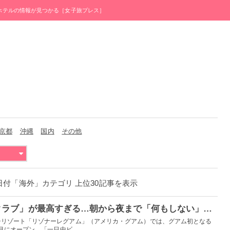
・ホテルの情報が見つかる［女子旅プレス］
京都
沖縄
国内
その他
月31日付「海外」カテゴリ 上位30記事を表示
グアム初の「ビーチクラブ」が最高すぎる…朝から夜まで「何もしない」海辺時間彩る贅沢空間
チリゾート「リゾナーレグアム」（アメリカ・グアム）では、グアム初となる
月にオープン。「一日中ビ...