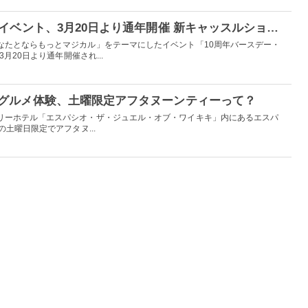
上海ディズニー10周年イベント、3月20日より通年開催 新キャッスルショーに限定グルメ＆グッズもで
なたとならもっとマジカル」をテーマにしたイベント「10周年バースデー・
月20日より通年開催され...
グルメ体験、土曜限定アフタヌーンティーって？
リーホテル「エスパシオ・ザ・ジュエル・オブ・ワイキキ」内にあるエスパ
土曜日限定でアフタヌ...