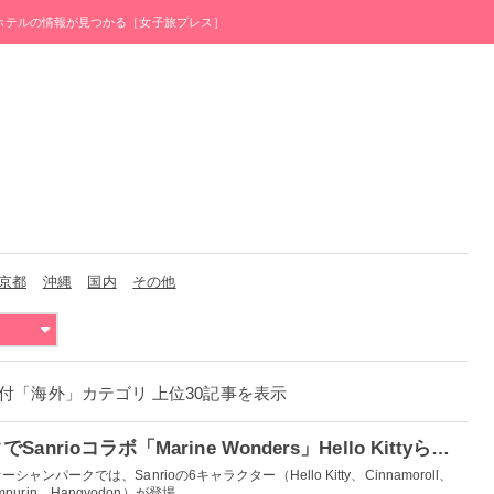
・ホテルの情報が見つかる［女子旅プレス］
京都
沖縄
国内
その他
月9日付「海外」カテゴリ 上位30記事を表示
香港オーシャンパークでSanrioコラボ「Marine Wonders」Hello Kittyら6キャラ集結
パークでは、Sanrioの6キャラクター（Hello Kitty、Cinnamoroll、
mpurin、Hangyodon）が登場...