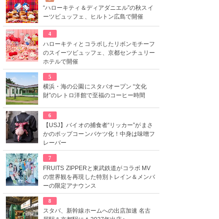
“ハローキティ＆ディアダニエル”の秋スイ
ーツビュッフェ、ヒルトン広島で開催
4
ハローキティとコラボしたリボンモチーフ
のスイーツビュッフェ、京都センチュリー
ホテルで開催
5
横浜・海の公園にスタバオープン “文化
財”のレトロ洋館で至福のコーヒー時間
6
【USJ】バイオの捕食者“リッカー”がまさ
かのポップコーンバケツ化！中身は味噌フ
レーバー
7
FRUITS ZIPPERと東武鉄道がコラボ MV
の世界観を再現した特別トレイン＆メンバ
ーの限定アナウンス
8
スタバ、新幹線ホームへの出店加速 名古