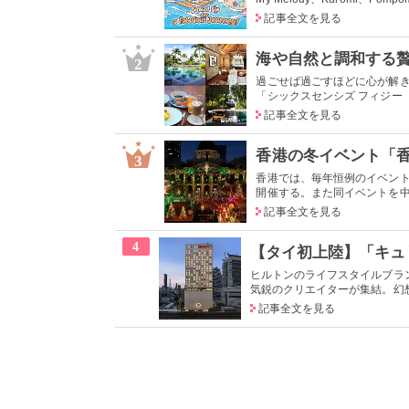
記事全文を見る
2
過ごせば過ごすほどに心が解
「シックスセンシズ フィジー（Six 
記事全文を見る
3
香港では、毎年恒例のイベント「
開催する。また同イベントを中心
記事全文を見る
4
ヒルトンのライフスタイルブラ
気鋭のクリエイターが集結。幻想
記事全文を見る