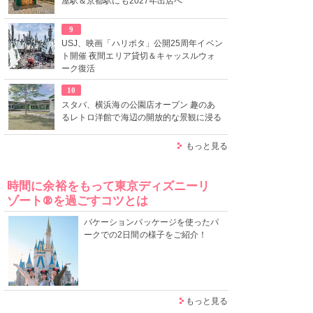
屋駅＆京都駅にも2027年出店へ
9
USJ、映画「ハリポタ」公開25周年イベン
ト開催 夜間エリア貸切＆キャッスルウォ
ーク復活
10
スタバ、横浜海の公園店オープン 趣のあ
るレトロ洋館で海辺の開放的な景観に浸る
もっと見る
時間に余裕をもって東京ディズニーリ
ゾート®を過ごすコツとは
バケーションパッケージを使ったパ
ークでの2日間の様子をご紹介！
もっと見る