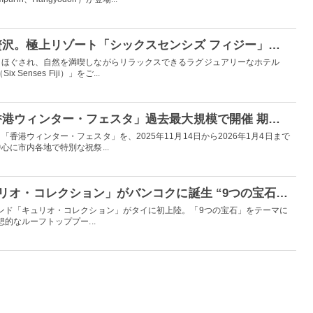
海や自然と調和する贅沢。極上リゾート「シックスセンシズ フィジー」で体験する“本物の癒し”
きほぐされ、自然を満喫しながらリラックスできるラグジュアリーなホテル
Senses Fiji）」をご...
香港の冬イベント「香港ウィンター・フェスタ」過去最大規模で開催 期間や見どころを徹底紹介
香港ウィンター・フェスタ」を、2025年11月14日から2026年1月4日まで
に市内各地で特別な祝祭...
【タイ初上陸】「キュリオ・コレクション」がバンコクに誕生 “9つの宝石”着想の美しいデザイン
ンド「キュリオ・コレクション」がタイに初上陸。「9つの宝石」をテーマに
的なルーフトッププー...