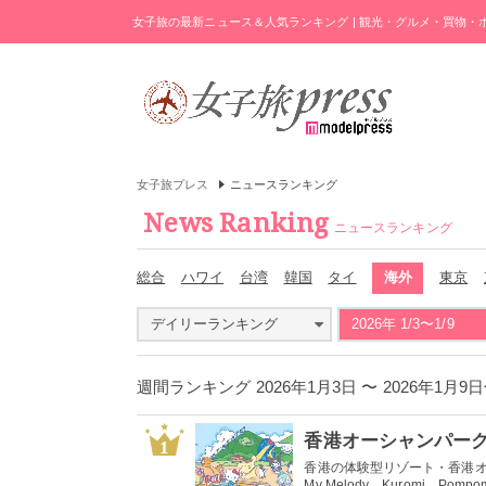
女子旅の最新ニュース＆人気ランキング | 観光・グルメ・買物
女子旅プレス
ニュースランキング
News Ranking
ニュースランキング
総合
ハワイ
台湾
韓国
タイ
海外
東京
デイリーランキング
2026年 1/3〜1/9
週間ランキング 2026年1月3日 〜 2026年1
1
香港の体験型リゾート・香港オーシャン
My Melody、Kuromi、Pompo