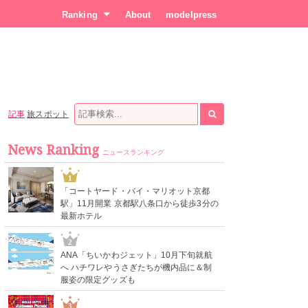
Ranking
About
modelpress
記事
旅スポット
News Ranking
ニュースランキング
1
「コートヤード・バイ・マリオット京都
駅」11月開業 京都駅八条口から徒歩3分の
最新ホテル
2
ANA「ちいかわジェット」10月下旬就航
へ ハチワレやうさぎたちが機内品に＆制
服姿の限定グッズも
3