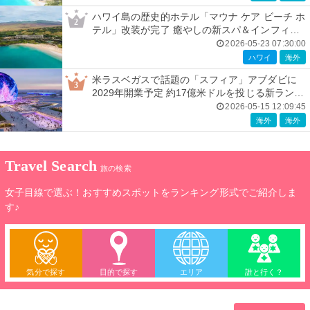
ハワイ島の歴史的ホテル「マウナ ケア ビーチ ホ
2
テル」改装が完了 癒やしの新スパ＆インフィニ
ティプール導入
2026-05-23 07:30:00
ハワイ
海外
米ラスベガスで話題の「スフィア」アブダビに
3
2029年開業予定 約17億米ドルを投じる新ランド
マーク
2026-05-15 12:09:45
海外
海外
Travel Search
旅の検索
女子目線で選ぶ！おすすめスポットをランキング形式でご紹介しま
す♪
気分で探す
目的で探す
エリア
誰と行く？