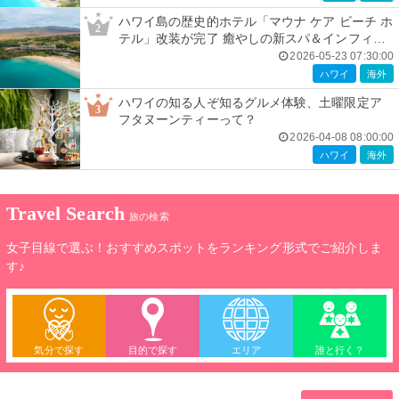
ハワイ島の歴史的ホテル「マウナ ケア ビーチ ホ
2
テル」改装が完了 癒やしの新スパ＆インフィニ
ティプール導入
2026-05-23 07:30:00
ハワイ
海外
ハワイの知る人ぞ知るグルメ体験、土曜限定ア
3
フタヌーンティーって？
2026-04-08 08:00:00
ハワイ
海外
Travel Search
旅の検索
女子目線で選ぶ！おすすめスポットをランキング形式でご紹介しま
す♪
気分で探す
目的で探す
エリア
誰と行く？