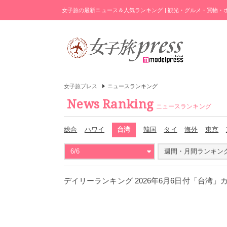
女子旅の最新ニュース＆人気ランキング | 観光・グルメ・買物
女子旅プレス
ニュースランキング
News Ranking
ニュースランキング
総合
ハワイ
台湾
韓国
タイ
海外
東京
6/6
週間・月間ランキン
デイリーランキング 2026年6月6日付「台湾」