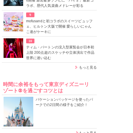
6開催 過去最多ゾンビに「バイオ」最新コ
ラボ、歴代人気楽曲メドレーが彩る
9
mofusandと初コラボのスイーツビュッフ
ェ、ヒルトン大阪で開催 愛らしいにゃん
こ達がケーキに
10
ティム・バートンの没入型展覧会が日本初
上陸 200点超のスケッチや立体演出で作品
世界に迷い込む
もっと見る
時間に余裕をもって東京ディズニーリ
ゾート®を過ごすコツとは
バケーションパッケージを使ったパ
ークでの2日間の様子をご紹介！
もっと見る