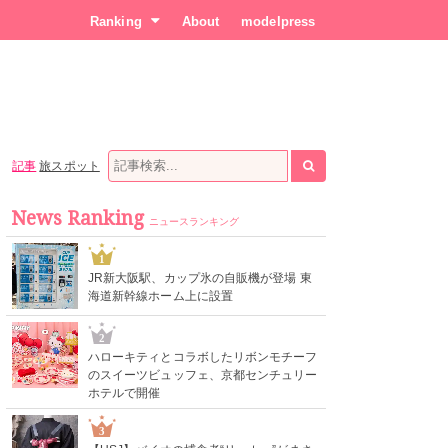
Ranking
About
modelpress
記事
旅スポット
News Ranking
ニュースランキング
1
JR新大阪駅、カップ氷の自販機が登場 東
海道新幹線ホーム上に設置
2
ハローキティとコラボしたリボンモチーフ
のスイーツビュッフェ、京都センチュリー
ホテルで開催
3