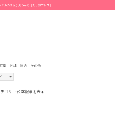
・ホテルの情報が見つかる［女子旅プレス］
京都
沖縄
国内
その他
グ
カテゴリ 上位30記事を表示