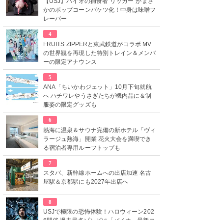
【USJ】バイオの捕食者“リッカー”がまさ
かのポップコーンバケツ化！中身は味噌フ
レーバー
4
FRUITS ZIPPERと東武鉄道がコラボ MV
の世界観を再現した特別トレイン＆メンバ
ーの限定アナウンス
5
ANA「ちいかわジェット」10月下旬就航
へ ハチワレやうさぎたちが機内品に＆制
服姿の限定グッズも
6
熱海に温泉＆サウナ完備の新ホテル「ヴィ
ラージュ熱海」開業 花火大会を満喫でき
る宿泊者専用ルーフトップも
7
スタバ、新幹線ホームへの出店加速 名古
屋駅＆京都駅にも2027年出店へ
8
USJで極限の恐怖体験！ハロウィーン202