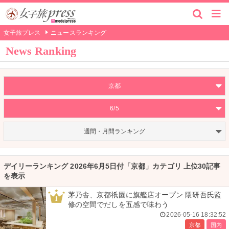
女子旅プレス
ニュースランキング
News Ranking
京都
6/5
週間・月間ランキング
デイリーランキング 2026年6月5日付「京都」カテゴリ 上位30記事
を表示
茅乃舎、京都祇園に旗艦店オープン 隈研吾氏監
1
修の空間でだしを五感で味わう
2026-05-16 18:32:52
京都
国内