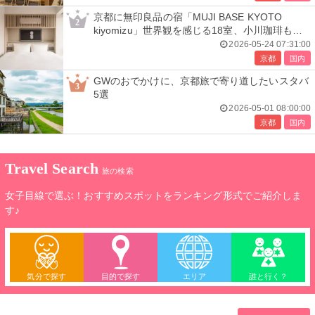
京都に無印良品の宿「MUJI BASE KYOTO
2
kiyomizu」世界観を感じる18室、小川珈琲も併
設
2026-05-24 07:31:00
京都
国内
GWのおでかけに、京都旅で寄り道したいスタバ
3
5選
2026-05-01 08:00:00
京都
国内
Travel Search
旅の検索
女子目線で選ぶ！おすすめスポットをランキング形式でご紹介しま
す♪
気分で探す
目的で探す
エリア
誰と行く？