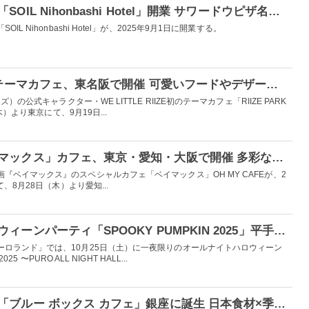
東京・日本橋にホテル「SOIL Nihonbashi Hotel」開業 サワードウピザ名物のピッツェリアも併設
 Nihonbashi Hotel」が、2025年9月1日に開業する。
RIIZE公式キャラ初のテーマカフェ、東名阪で開催 可愛いフードやデザート＆撮り下ろしグッズも
）の公式キャラクター・WE LITTLE RIIZE初のテーマカフェ「RIIZE PARK
木）より東京にて、9月19日...
ディズニー映画「ベイマックス」カフェ、東京・愛知・大阪で開催 多彩なプレートメニューや“力士姿”ドリンク提供
『ベイマックス』のスペシャルカフェ「ベイマックス」OH MY CAFEが、2
、8月28日（木）より愛知...
ピューロランドのハロウィーンパーティ「SPOOKY PUMPKIN 2025」平手友梨奈、Novel Core、OWVら参加発表
ーロランド」では、10月25日（土）に一夜限りのオールナイトハロウィーン
5 〜PURO ALL NIGHT HALL...
ティファニー、日本初「ブルー ボックス カフェ」銀座に誕生 日本食材×季節感溢れる特別なメニュー