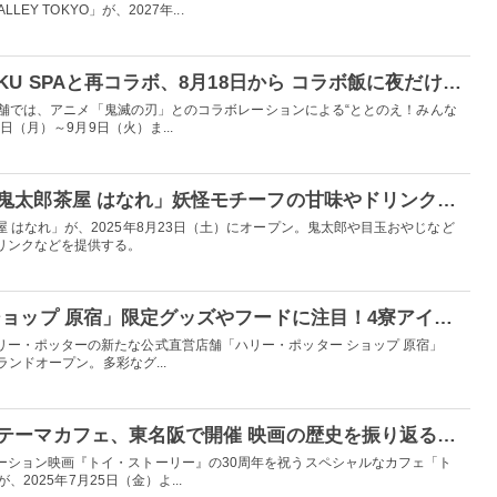
EY TOKYO」が、2027年...
鬼滅の刃×極楽湯・RAKU SPAと再コラボ、8月18日から コラボ飯に夜だけ「鬼」モチーフメニューも
40店舗では、アニメ「鬼滅の刃」とのコラボレーションによる“ととのえ！みんな
8日（月）～9月9日（火）ま...
東京・調布に喫茶室「鬼太郎茶屋 はなれ」妖怪モチーフの甘味やドリンク、一部食器の物販も
 はなれ」が、2025年8月23日（土）にオープン。鬼太郎や目玉おやじなど
リンクなどを提供する。
「ハリー・ポッター ショップ 原宿」限定グッズやフードに注目！4寮アイテムやハニーデュークス風エリアも
リー・ポッターの新たな公式直営店舗「ハリー・ポッター ショップ 原宿」
ランドオープン。多彩なグ...
「トイ・ストーリー」テーマカフェ、東名阪で開催 映画の歴史を振り返るメニューで30周年をお祝い
ーション映画『トイ・ストーリー』の30周年を祝うスペシャルなカフェ「ト
、2025年7月25日（金）よ...