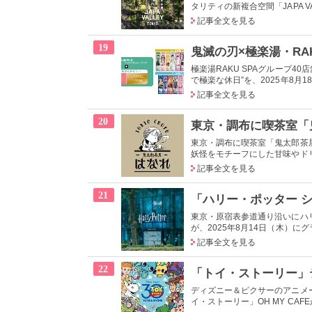
タリティの新複合空間「JAPA VALL
記事全文を見る
19
極楽湯RAKU SPAグループ
で極楽な休日”を、2025年8月1
記事全文を見る
20
東京・調布に喫茶室「鬼太郎茶屋
妖怪をモチーフにした甘味やド
記事全文を見る
21
東京・原宿表参道通り沿いにハ
が、2025年8月14日（木）にグ
記事全文を見る
22
ディズニー＆ピクサーのアニメ
イ・ストーリー」OH MY CAFEが