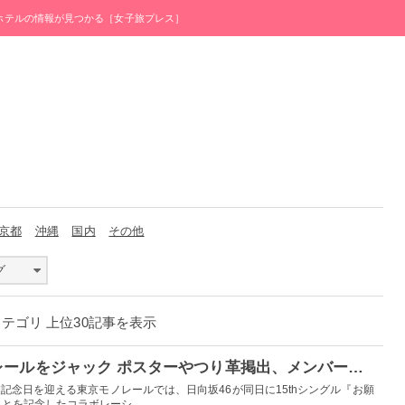
・ホテルの情報が見つかる［女子旅プレス］
京都
沖縄
国内
その他
グ
カテゴリ 上位30記事を表示
日向坂46、東京モノレールをジャック ポスターやつり革掲出、メンバーによる車内放送など実施
業記念日を迎える東京モノレールでは、日向坂46が同日に15thシングル『お願
を記念したコラボレーシ...