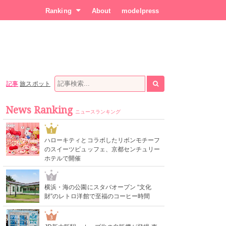
Ranking
About
modelpress
記事
旅スポット
News Ranking
ニュースランキング
1
ハローキティとコラボしたリボンモチーフ
のスイーツビュッフェ、京都センチュリー
ホテルで開催
2
横浜・海の公園にスタバオープン “文化
財”のレトロ洋館で至福のコーヒー時間
3