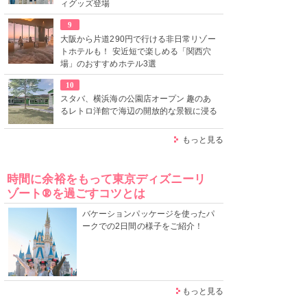
ィグッズ登場
9
大阪から片道290円で行ける非日常リゾー
トホテルも！ 安近短で楽しめる「関西穴
場」のおすすめホテル3選
10
スタバ、横浜海の公園店オープン 趣のあ
るレトロ洋館で海辺の開放的な景観に浸る
もっと見る
時間に余裕をもって東京ディズニーリ
ゾート®を過ごすコツとは
バケーションパッケージを使ったパ
ークでの2日間の様子をご紹介！
もっと見る