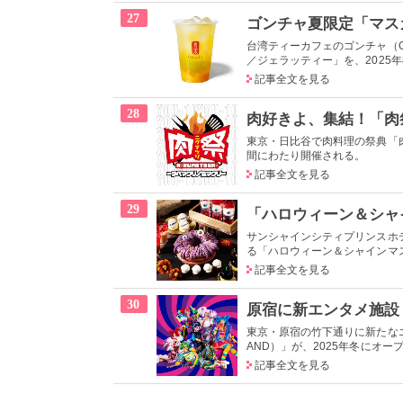
27
台湾ティーカフェのゴンチャ（G
／ジェラッティー」を、2025年8
記事全文を見る
28
東京・日比谷で肉料理の祭典「肉祭
間にわたり開催される。
記事全文を見る
29
サンシャインシティプリンスホ
る「ハロウィーン＆シャインマス
記事全文を見る
30
東京・原宿の竹下通りに新たなエン
AND）」が、2025年冬にオー
記事全文を見る