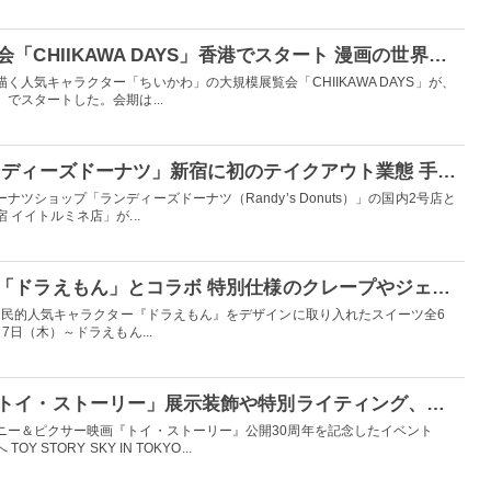
ちいかわの大規模展覧会「CHIIKAWA DAYS」香港でスタート 漫画の世界に没入するテーマ展示や巨大バルーンも
く人気キャラクター「ちいかわ」の大規模展覧会「CHIIKAWA DAYS」が、
でスタートした。会期は...
LA人気ドーナツ「ランディーズドーナツ」新宿に初のテイクアウト業態 手作りの味30種超を用意
ツショップ「ランディーズドーナツ（Randy’s Donuts）」の国内2号店と
イイトルミネ店」が...
ジェラートピケカフェ「ドラえもん」とコラボ 特別仕様のクレープやジェラート、ソーダが登場
国民的人気キャラクター『ドラえもん』をデザインに取り入れたスイーツ全6
日（木）～ドラえもん...
東京スカイツリーで「トイ・ストーリー」展示装飾や特別ライティング、映画公開30周年イベント開催
ニー＆ピクサー映画『トイ・ストーリー』公開30周年を記念したイベント
STORY SKY IN TOKYO...