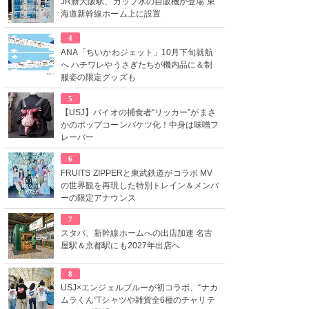
JR新大阪駅、カップ氷の自販機が登場 東
海道新幹線ホーム上に設置
4
ANA「ちいかわジェット」10月下旬就航
へ ハチワレやうさぎたちが機内品に＆制
服姿の限定グッズも
5
【USJ】バイオの捕食者“リッカー”がまさ
かのポップコーンバケツ化！中身は味噌フ
レーバー
6
FRUITS ZIPPERと東武鉄道がコラボ MV
の世界観を再現した特別トレイン＆メンバ
ーの限定アナウンス
7
スタバ、新幹線ホームへの出店加速 名古
屋駅＆京都駅にも2027年出店へ
8
USJ×エンジェルブルーが初コラボ、“ナカ
ムラくん”Tシャツや雑貨全6種のチャリテ