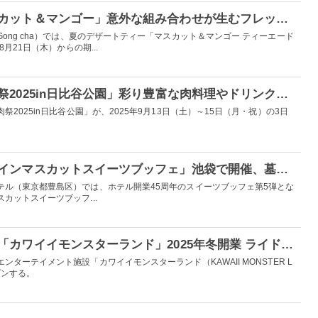
ゴンチャ夏限定「マスカット＆マンゴー」意外な組み合わせが生むフレッシュなおいしさ
ong cha）では、夏のデザートティー「マスカット＆マンゴー ティーエード
月21日（木）からの期...
肉好きよ、集結！「肉祭2025in日比谷公園」彩り豊富な肉料理やドリンク、スイーツまで堪能
2025in日比谷公園」が、2025年9月13日（土）～15日（月・祝）の3日
「ハロウィーン＆シャインマスカットスイーツブッフェ」池袋で開催、墓場ショコラやお化けバウムなど
テル（東京都豊島区）では、ホテル開業45周年のスイーツブッフェ第5弾とな
カットスイーツブッフ...
原宿に新エンタメ施設「カワイイモンスターランド」2025年冬開業 ライドやショー、フードも提供
ターテイメント施設「カワイイモンスターランド（KAWAII MONSTER L
プンする。