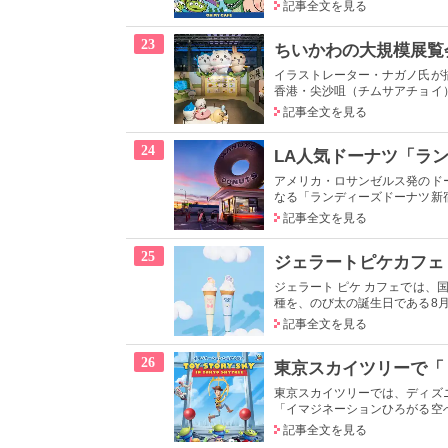
記事全文を見る
23
イラストレーター・ナガノ氏が描
香港・尖沙咀（チムサアチョイ）
記事全文を見る
24
アメリカ・ロサンゼルス発のドーナ
なる「ランディーズドーナツ新宿 
記事全文を見る
25
ジェラート ピケ カフェでは、
種を、のび太の誕生日である8月7
記事全文を見る
26
東京スカイツリーでは、ディズ
「イマジネーションひろがる空へ TOY 
記事全文を見る