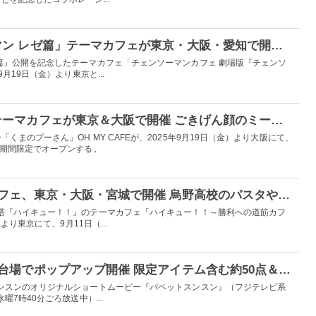
劇場版「チェンソーマン レゼ篇」テーマカフェが東京・大阪・愛知で開催 ボムとの激闘サンドやレゼのチョーカーパンケーキなど
篇』公開を記念したテーマカフェ「チェンソーマンカフェ 劇場版『チェンソ
9月19日（金）より東京と...
「くまのプーさん」テーマカフェが東京＆大阪で開催 ごきげん顔のミートボールライスや蜂蜜色ドリンクなど
くまのプーさん」OH MY CAFEが、2025年9月19日（金）より大阪にて、
、期間限定でオープンする。
「ハイキュー！！」カフェ、東京・大阪・宮城で開催 烏野高校のパスタや店舗限定パフェなど提供
塔『ハイキュー！！』のテーマカフェ「ハイキュー！！～勝利への道筋カフ
より東京にて、9月11日（...
パペットスンスン、お台場でポップアップ開催 限定アイテム含む約50点＆ノベルティも
ンスンのオリジナルショートムービー『パペットスンスン』（フジテレビ系
7時40分ごろ放送中）...