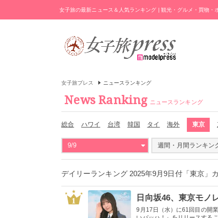
女子旅の最新ニュース＆人気ランキング | 観光・グルメ・買物
女子旅プレス
ニュースランキング
News Ranking
ニュースランキング
総合
ハワイ
台湾
韓国
タイ
海外
東京
9/9
週間・月間ランキン
デイリーランキング 2025年9月9日付「東京」
1
9月17日（水）に61回目の開
いバッハ！』をリリースすること