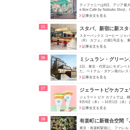
ティファニーは8日、アジア最大
e Box Cafe by Natsuko S
記事全文を見る
15
スターバックス コーヒー ジャ
（R） カフェ」の第1号店を、東
記事全文を見る
16
2日、東京・代官山にモダンベトナ
た。ベトナム・ダナン発のレスト
記事全文を見る
17
ジェラート ピケ カフェでは、桃とマ
9月4日（木）～10月1日（水
記事全文を見る
18
東京・有楽町駅前に、ファレル