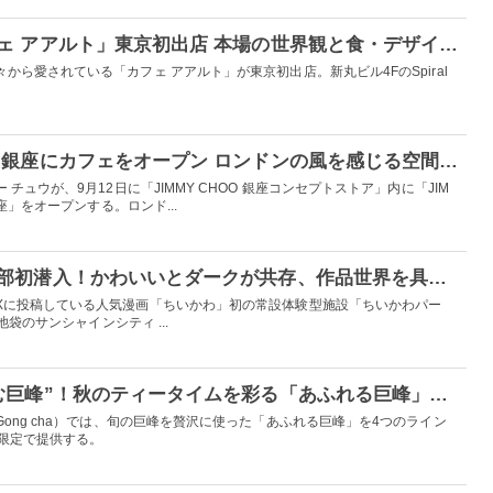
フィンランド発「カフェ アアルト」東京初出店 本場の世界観と食・デザインを堪能できる空間に
から愛されている「カフェ アアルト」が東京初出店。新丸ビル4FのSpiral
ジミー チュウ、東京・銀座にカフェをオープン ロンドンの風を感じる空間＆英国メニューを提供
チュウが、9月12日に「JIMMY CHOO 銀座コンセプトストア」内に「JIM
座」をオープンする。ロンド...
「ちいかわパーク」内部初潜入！かわいいとダークが共存、作品世界を具現化したファン必見の空間をレポ
Xに投稿している⼈気漫画「ちいかわ」初の常設体験型施設「ちいかわパー
池袋のサンシャインシティ ...
ゴンチャに贅沢な“飲む巨峰”！秋のティータイムを彩る「あふれる巨峰」シリーズ登場
ong cha）では、旬の巨峰を贅沢に使った「あふれる巨峰」を4つのライン
間限定で提供する。