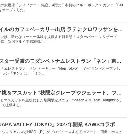
の旗艦店「ティファニー 銀座」4階に日本初のブルー ボックス カフェ「Blu
hoji」をオープンした。
スタバ、新宿に新スタイルのカフェベーカリー出店 ラテにクロワッサンを浸し食べる“大人のご褒美体験”提案
パンは、新たなコーヒー体験を提供する新業態「スターバックス リザーブ
京・新宿マルイ本館2階に...
ミシュラン・グリーンスター受賞のモダンベトナムレストラン「ネン」東京・代官山に誕生
ムレストラン「ネン トーキョー（Nen Tokyo）」がグランドオープンし
ラン「ネン」は、「ミシ...
ジェラートピケカフェ“桃＆マスカット”秋限定クレープやジェラート、フロート登場
スカットを主役にした期間限定メニュー“Peach & Muscat Delights”を、
）まで提供する。
有楽町に新複合空間「JAPA VALLEY TOKYO」2027年開業 KAWSコラボ作品も設置
・ウィリアムスとNIGO（R）がプロデュースする初のアート・商業・ホスピ