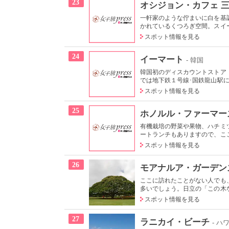
23
オシジョン・カフェ 
一軒家のような佇まいに白を基
かれているくつろぎ空間。スイー
スポット情報を見る
24
イーマート
- 韓国
韓国初のディスカウントストア「
では地下鉄１号線･国鉄龍山駅に隣
スポット情報を見る
25
ホノルル・ファーマー
有機栽培の野菜や果物、ハチミ
ートランチもありますので、ここ
スポット情報を見る
26
モアナルア・ガーデン
ここに訪れたことがない人でも
多いでしょう。日立の「この木な
スポット情報を見る
27
ラニカイ・ビーチ
- ハ