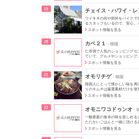
19
チェイス・ハワイ・レ
ワイキキの街や郊外をバイクで
るスタッフもいるので、安心。オ
スポット情報を見る
20
カベ２１
- 韓国
仁寺洞で人気のショッピングセ
ていて、グルメやショッピング、
スポット情報を見る
21
オモリチゲ
- 韓国
韓国人にとって懐かしい味を再
りのキムチは厳選素材だけを使用
スポット情報を見る
22
オモニワコドゥンオ
-
一般家庭の食卓の味を楽しめる
たたかいごはんと一緒に頂ける定
スポット情報を見る