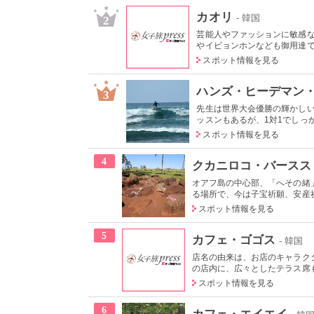
カオリ
- 韓国
2
芸能人やファッションに敏感
やイビョンホンなども御用達で、
スポット情報を見る
ハンズ・ヒーデマン
3
先生は世界大会優勝の輝かし
ッスンもあるが、1対1でしっか
スポット情報を見る
4
クカニロコ・バースス
オアフ島の中心部、「へその緒
る場所で、今は子宝祈願、安産祈
スポット情報を見る
5
カフェ・ゴゴス
- 韓国
店名の由来は、お店のキャラクタ
の店内に、広々としたテラス席も
スポット情報を見る
6
カフェ・エイエイ