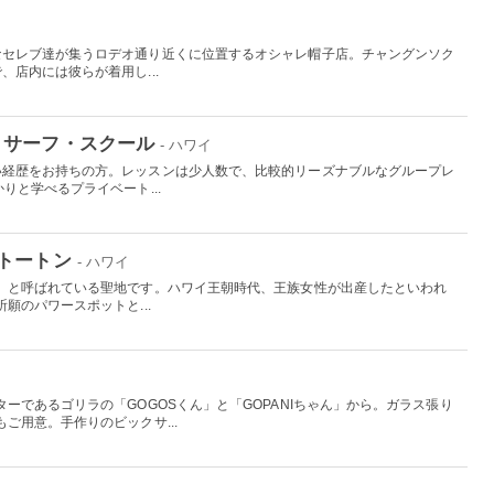
なセレブ達が集うロデオ通り近くに位置するオシャレ帽子店。チャングンソク
店内には彼らが着用し...
・サーフ・スクール
- ハワイ
い経歴をお持ちの方。レッスンは少人数で、比較的リーズナブルなグループレ
りと学べるプライベート...
トートン
- ハワイ
」と呼ばれている聖地です。ハワイ王朝時代、王族女性が出産したといわれ
願のパワースポットと...
ーであるゴリラの「GOGOSくん」と「GOPANIちゃん」から。ガラス張り
ご用意。手作りのビックサ...