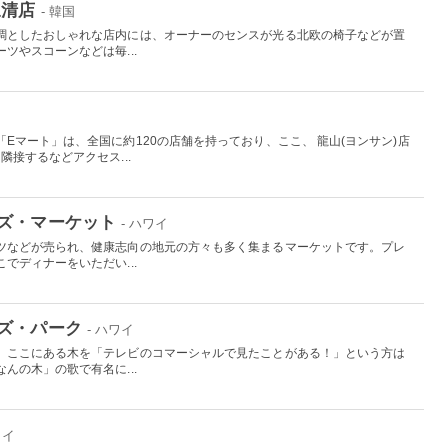
三清店
- 韓国
調としたおしゃれな店内には、オーナーのセンスが光る北欧の椅子などが置
ツやスコーンなどは毎...
Eマート」は、全国に約120の店舗を持っており、ここ、 龍山(ヨンサン)店
接するなどアクセス...
ズ・マーケット
- ハワイ
ツなどが売られ、健康志向の地元の方々も多く集まるマーケットです。プレ
でディナーをいただい...
ズ・パーク
- ハワイ
、ここにある木を「テレビのコマーシャルで見たことがある！」という方は
んの木」の歌で有名に...
ワイ