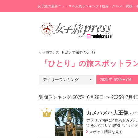
女子旅の最新ニュース＆人気ランキング | 観光・グルメ・買物
女子旅プレス
誰とで探す(ひとり)
「ひとり」の旅スポットラ
デイリーランキング
2025年 6/28〜7/4
週間ランキング 2025年6月28日 〜 2025年7月
カメハメハ大王像
- 
1
アメリカ国内に4体あるカメ
て使われていた建物『アリイオラ
スポット情報を見る