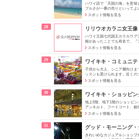
ハワイ語で「天国の海」を意味
プルさが一番の売りといってよい
スポット情報を見る
28
リリウオカラニ女王像
ハワイ王国七代国王カラカウア
能があったことでも有名で、『ア
スポット情報を見る
29
ワイキキ・コミュニテ
子供から大人、シニア層向けま
ッスンも受けられます。近くのコ
スポット情報を見る
30
ワイキキ・ショッピン
地上5階、地下1階のショッピ
アンキルト、フードコート、銀行
スポット情報を見る
31
グッド・モーニング・
きれいめなカジュアルショップ