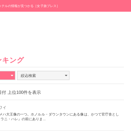
・ホテルの情報が見つかる［女子旅プレス］
ンキング
絞込検索
4日付 上位100件を表示
ハワイ
ハメハ大王像の一つ。ホノルル・ダウンタウンにある像は、かつて官庁舎とし
ニ・ハレ』の前にありま...