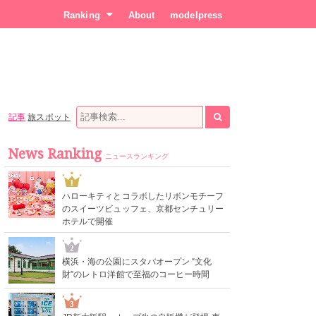
Ranking
About
modelpress
記事
旅スポット
News Ranking
ニュースランキング
1
ハローキティとコラボしたリボンモチーフ
のスイーツビュッフェ、京都センチュリー
ホテルで開催
2
横浜・海の公園にスタバオープン “文化
財”のレトロ洋館で至福のコーヒー時間
3