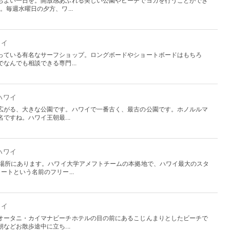
ちよい一日を。開放感あふれる美しい公園やビーチでヨガを行うことができ
。毎週水曜日の夕方、ワ...
ワイ
っている有名なサーフショップ。ロングボードやショートボードはもちろ
なんでも相談できる専門...
 ハワイ
広がる、大きな公園です。ハワイで一番古く、最古の公園です。ホノルルマ
ですね。ハワイ王朝最...
 ハワイ
の場所にあります。ハワイ大学アメフトチームの本拠地で、ハワイ最大のスタ
ートという名前のフリー...
ワイ
オータニ・カイマナビーチホテルの目の前にあるこじんまりとしたビーチで
などお散歩途中に立ち...