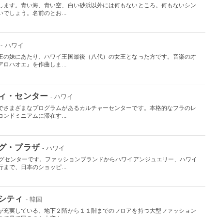
します。青い海、青い空、白い砂浜以外には何もないところ。何もないシン
でしょう。名前のとお...
- ハワイ
王の妹にあたり、ハワイ王国最後（八代）の女王となった方です。音楽の才
ロハオエ』を作曲しま...
ィ・センター
- ハワイ
でさまざまなプログラムがあるカルチャーセンターです。本格的なフラのレ
ンドミニアムに滞在す...
グ・プラザ
- ハワイ
ングセンターです。ファッションブランドからハワイアンジュエリー、ハワイ
まで、日本のショッピ...
シティ
- 韓国
が充実している、地下２階から１１階までのフロアを持つ大型ファッション