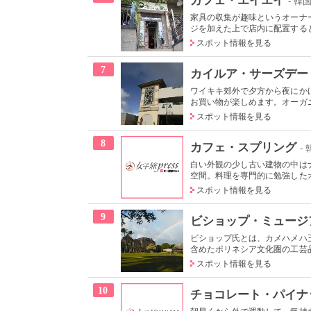
- 韓
家具の収集が趣味というオーナ
ジを加えた上で店内に配置すると
スポット情報を見る
7
カイルア・サーズデー
ワイキキ郊外で夕方から夜にか
お買い物が楽しめます。オーガニ
スポット情報を見る
8
カフェ・スプリング
-
白い外観の少し古い建物の中は
空間。料理を専門的に勉強したオ
スポット情報を見る
9
ビショップ・ミュージ
ビショップ氏とは、カメハメハ
含めたポリネシア文化圏の工芸品
スポット情報を見る
10
チョコレート・パイナ