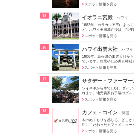
スポット情報を見る
15
イオラニ宮殿
- ハワイ
1882年、カラカウア王によっ
ど。ハワイ王国滅亡後は、75年ほ
スポット情報を見る
16
ハワイ出雲大社
- ハワイ
1906年、島根県の出雲大社
ています。鳥居やしめ縄も神社も
スポット情報を見る
17
サタデー・ファーマー
ワイキキから車で10分、ダイ
れます。地元農家お手製のグルメ
スポット情報を見る
18
カフェ・コイン
- 韓国
木のぬくもりを感じる、どこか
料にこだわったカフェメニューを
スポット情報を見る