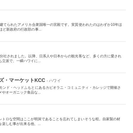
て建てられたアメリカ合衆国唯一の宮殿です。実質使われたのはわずか10年ほ
ど新政府の行政部の事...
から分社されました。以降、日系人や日本からの観光客など、多くの方に愛され
立派で、一瞬ハワイに...
ズ・マーケットKCC
- ハワイ
アモンド・ヘッドふもとにあるカピオラニ・コミュニティ・カレッジで開催さ
やオーガニック食品な...
レトロな空間はここが明洞であることを忘れてしまいそうな程。自家製の材
楽しむ事が出来る他、...