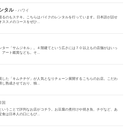
ンタル
- ハワイ
巡るのもステキ。こちらはバイクのレンタルを行っています。日本語が話せ
ススメのコースをぜひ...
ンター「サムジキル」。４階建てという広さには７０以上もの店舗がはいっ
アート鑑賞なども。そ...
現した「キムチチゲ」が人気となりチェーン展開するこちらのお店。こだわ
し熟成させており、独...
 韓国
ということで評判なお店がコチラ。お豆腐の煮付けや焼き魚、チゲなど、あ
食は日本人の口にもぴ...