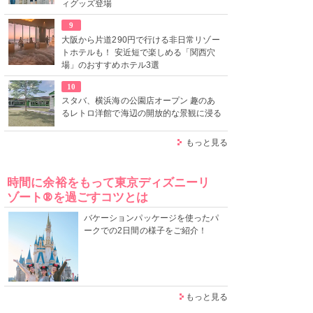
ィグッズ登場
9
大阪から片道290円で行ける非日常リゾー
トホテルも！ 安近短で楽しめる「関西穴
場」のおすすめホテル3選
10
スタバ、横浜海の公園店オープン 趣のあ
るレトロ洋館で海辺の開放的な景観に浸る
もっと見る
時間に余裕をもって東京ディズニーリ
ゾート®を過ごすコツとは
バケーションパッケージを使ったパ
ークでの2日間の様子をご紹介！
もっと見る