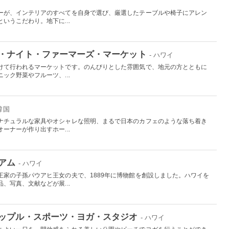
国
ーが、インテリアのすべてを自身で選び、厳選したテーブルや椅子にアレン
いうこだわり。地下に...
・ナイト・ファーマーズ・マーケット
- ハワイ
けて行われるマーケットです。のんびりとした雰囲気で、地元の方とともに
ック野菜やフルーツ、...
 韓国
ナチュラルな家具やオシャレな照明、まるで日本のカフェのような落ち着き
ーナーが作り出すホー...
アム
- ハワイ
王家の子孫パウアヒ王女の夫で、1889年に博物館を創設しました。ハワイを
、写真、文献などが展...
ップル・スポーツ・ヨガ・スタジオ
- ハワイ