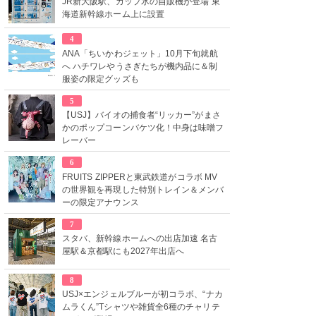
JR新大阪駅、カップ氷の自販機が登場 東
海道新幹線ホーム上に設置
4
ANA「ちいかわジェット」10月下旬就航
へ ハチワレやうさぎたちが機内品に＆制
服姿の限定グッズも
5
【USJ】バイオの捕食者“リッカー”がまさ
かのポップコーンバケツ化！中身は味噌フ
レーバー
6
FRUITS ZIPPERと東武鉄道がコラボ MV
の世界観を再現した特別トレイン＆メンバ
ーの限定アナウンス
7
スタバ、新幹線ホームへの出店加速 名古
屋駅＆京都駅にも2027年出店へ
8
USJ×エンジェルブルーが初コラボ、“ナカ
ムラくん”Tシャツや雑貨全6種のチャリテ