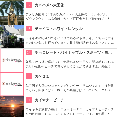
て、クイーン・カピオラニの名前が冠せられました。
12
カメハメハ大王像
アメリカ国内に4体あるカメハメハ大王像の一つ。ホノルル・
ダウンタウンにある像は、かつて官庁舎として使われていた建
物『アリイオラニ・ハレ』の前にあります。こちらの像は本人
がモデルではなく、イケメンだった友人がモデルになったそ
13
チェイス・ハワイ・レンタル
う。
ワイキキの街や郊外をバイクで巡るのもステキ。こちらはバイ
クのレンタルを行っています。日本語が話せるスタッフもいる
ので、安心。オススメのコースをぜひ聞いてみよう。ハーレー
のレンタルでも有名ですよ。
14
チョコレート・パイナップル・スポーツ・ヨガ・スタジオ
朝早くから外で運動して、気持ちよい一日を。開放感あふれる
美しい公園やビーチでヨガを行うことができますよ。先生は日
本語もOKです。毎週水曜日の夕方、ワイキキビーチウォークの
芝生エリアで無料のヨガレッスンも行っているので、初心者は
15
カベ２１
コチラもぜひ。
仁寺洞で人気のショッピングセンター「サムジキル」。４階建
てという広さには７０以上もの店舗がはいっていて、グルメや
ショッピング、アート鑑賞なども。その中にあるコチラのお店
では螺細製品や乗り下など、韓国の伝統工芸品を取り扱い、お
16
カイマナ・ビーチ
気に入りの１つが見つかるはず。
ワイキキ水族館の東側、ニューオータニ・カイマナビーチホテ
ルの目の前にあるこじんまりとしたビーチです。落ち着いた雰