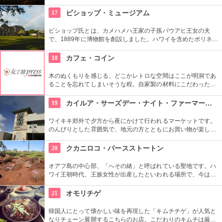
囲気なので、朝などお散歩途中に立ち寄ってみたい場所です。
すぐ横には終戦記念プールもあります。
17
ビショップ・ミュージアム
ビショップ氏とは、カメハメハ王家の子孫パウアヒ王女の夫
で、1889年に博物館を創設しました。ハワイを含めたポリネシ
ア文化圏の工芸品、写真、文献などが展示されています。建物
や中の吹き抜け、インテリアも見ごたえあります。
18
カフェ・コイン
木のぬくもりを感じる、どこかレトロな空間はここが明洞であ
ることを忘れてしまいそうな程。自家製の材料にこだわったカ
フェメニューを楽しむ事が出来る他、なんといっても店員さん
の「おもてなし」に驚くはず。接客の良さや、お味に、ここは
19
カイルア・サーズデー・ナイト・ファーマーズ・マーケット
ホテル？とため息がでてしまうかも。
ワイキキ郊外で夕方から夜にかけて行われるマーケットです。
のんびりとした雰囲気で、地元の方とともにお買い物が楽しめ
ます。オーガニック野菜やフルーツ、焼きたてのパンなど、ハ
ワイ産のおいしいグルメが勢ぞろい。ちょうど、早めのディナ
20
クカニロコ・バースストートン
ーに利用できそうですね。
オアフ島の中心部、「へその緒」と呼ばれている聖地です。ハ
ワイ王朝時代、王族女性が出産したといわれる場所で、今は子
宝祈願、安産祈願のパワースポットとして知られています。た
くさんのエネルギーを浴びて帰ってくださいね。
21
オモリチゲ
韓国人にとって懐かしい味を再現した「キムチチゲ」が人気と
なりチェーン展開するこちらのお店。こだわりのキムチは厳選