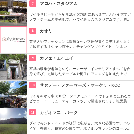
や生のフルーツを使ったミックスジュースなど、ヘルシーで満
7
アロハ・スタジアム
足なメニューが豊富なので、友達や家族、恋人と楽しい時間を
過ごせます。
ワイキキビーチから徒歩20分の場所にあります。ハワイ大学ア
メフトチームの本拠地で、ハワイ最大のスタジアムです。週3
回、スワップミートという名前のフリーマーケットを開催して
います。400以上もの地元のお店が出店し、大盛り上がり。お
8
カオリ
宝を見つけてみませんか。
芸能人やファッションに敏感なセレブ達が集うロデオ通り近く
に位置するオシャレ帽子店。チャングンソクやイビョンホンな
ども御用達で、店内には彼らが着用したものと同じデザインの
物も。１つ１つ丁寧にこだわって作られているので丈夫で長持
9
カフェ・エイエイ
ち。自分へのお土産にも最適。
家具の収集が趣味というオーナーが、インテリアのすべてを自
身で選び、厳選したテーブルや椅子にアレンジを加えた上で店
内に配置するというこだわり。地下にはインテリアショップも
併設しています。そんな広くオシャレな店内ではコーヒーやス
10
サタデー・ファーマーズ・マーケットKCC
イーツ、サンドイッチなども頂けます。
ワイキキから車で10分、ダイアモンド・ヘッドふもとにあるカ
ピオラニ・コミュニティ・カレッジで開催されます。地元農家
お手製のグルメやオーガニック食品など、朝からあれもこれも
食べたくなっちゃいそう。ロコも観光客も多く集まる人気の朝
11
カピオラニ・パーク
市なので、売り切れが発生するかも。なるべく早い時間に行っ
てみよう。
ダイヤモンド・ヘッドの裾野に広がる、大きな公園です。ハワ
イで一番古く、最古の公園です。ホノルルマラソンのゴール地
点としても有名ですね。ハワイ王朝最後の王カラカウアによっ