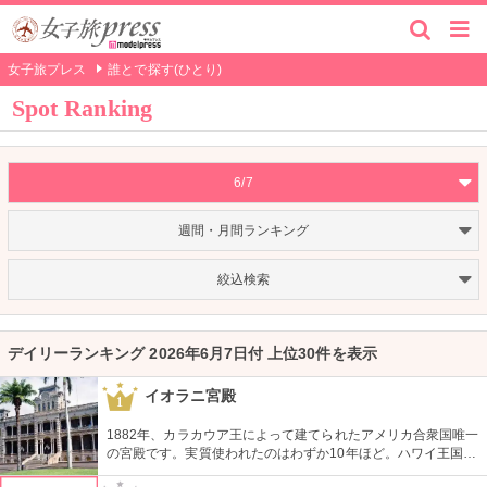
女子旅プレス
誰とで探す(ひとり)
Spot Ranking
6/7
週間・月間ランキング
絞込検索
デイリーランキング 2026年6月7日付 上位30件を表示
イオラニ宮殿
1
1882年、カラカウア王によって建てられたアメリカ合衆国唯一
の宮殿です。実質使われたのはわずか10年ほど。ハワイ王国滅
亡後は、75年ほど新政府の行政部の事務所として使われ、修復