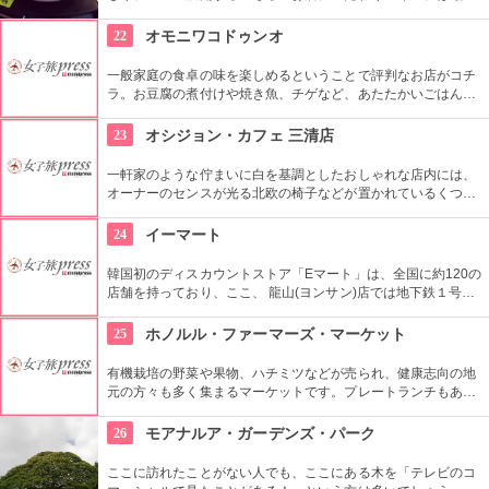
素材だけを使用し熟成させており、独特の酸味が特徴。即席キ
ムチ「ゴッチョリ」や、おこげを煮込んだ「ヌルンジ」、もち
22
オモニワコドゥンオ
ろん熟成キムチもセルフサービス食べ放題。
一般家庭の食卓の味を楽しめるということで評判なお店がコチ
ラ。お豆腐の煮付けや焼き魚、チゲなど、あたたかいごはんと
一緒に頂ける定食は日本人の口にもぴったり。ごはんを石釜ご
飯に変更する事も出来ます。どこか懐かしい店内に、韓国のお
23
オシジョン・カフェ 三清店
家にお邪魔しているような雰囲気もGood。
一軒家のような佇まいに白を基調としたおしゃれな店内には、
オーナーのセンスが光る北欧の椅子などが置かれているくつろ
ぎ空間。スイーツやスコーンなどは毎日お店で手作りしてお
り、ラテアートを楽しめるコーヒーメニューも充実。旅行の合
24
イーマート
間にほっと一息つける場所です。
韓国初のディスカウントストア「Eマート」は、全国に約120の
店舗を持っており、ここ、 龍山(ヨンサン)店では地下鉄１号線･
国鉄龍山駅に隣接するなどアクセスも良く、デパートや映画館
など様々なエンターテインメントが楽しめる複合ショッピング
25
ホノルル・ファーマーズ・マーケット
モール「Iパークモール」の地下１・２階にある。外国人観光客
に人気の韓国の焼酎や海苔、伝統茶などが現地価格で販売して
有機栽培の野菜や果物、ハチミツなどが売られ、健康志向の地
いるので土産にぴったり。
元の方々も多く集まるマーケットです。プレートランチもあり
ますので、ここでディナーをいただいても楽しいし、何か買い
込んで宿でいただくのもいいですね。
26
モアナルア・ガーデンズ・パーク
ここに訪れたことがない人でも、ここにある木を「テレビのコ