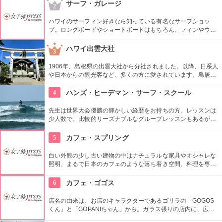
を経て一般公開されました。豪華絢爛な調度品は当時の4割程
サーフ・ガレージ
2
度の数だとか。
ハワイのサーフィン好きなら知っている有名なサーフショッ
プ。ロングボードやショートボードはもちろん、フィンやウェ
ットスーツまでなんでも相談できる専門店。 ボードのレンタル
や保管も行っています。
ハワイ出雲大社
3
1906年、島根県の出雲大社から分社されました。以降、日系人
や日本からの観光客など、多くの方に愛されています。鳥居や
しめ縄も神社も立派で、一瞬ハワイにいることを忘れそうにな
りそう。日本とハワイで2度お祈りされたお守りも好評です。
4
ハンズ・ヒーデマン・サーフ・スクール
先生は世界大会優勝の輝かしい経歴をお持ちの方。レッスンは
少人数で、比較的リーズナブルなグループレッスンもあるが、
1対1でしっかりと学べるプライベートレッスンもあります。初
心者の方も基本動作からきちんと学んで、いざ海へ！
5
カフェ・スプリング
白い外観の少し古い建物の中はナチュラルな家具やオシャレな
照明、まるで日本のカフェのような落ち着き空間。料理を専門
的に勉強したオーナーが作り出すホームメイドなメニューは、
どれもほっとする味わいのものばかり。
6
カフェ・ゴゴス
店名の由来は、お店のキャラクターであるゴリラの「GOGOS
くん」と「GOPANIちゃん」から。ガラス張りの店内に、広々
としたテラス席もご用意。手作りのビックサイズハンバーガー