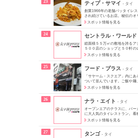
23
ティプ・サマイ
- タイ
創業1966年の老舗パッタイ
され続けているお店。秘伝のオリ
スポット情報を見る
24
セントラル・ワールド
総面積５５万㎡の敷地を誇るア
５００店のショップと５０軒のレ
スポット情報を見る
25
フード・プラス
- タイ
「サヤーム・スクエア」内にあ
ついて並んでいます。ご飯や麺、
スポット情報を見る
26
ナラ・エイト
- タイ
オープンエアのテラスに、バー
に大人気のタイレストラン。看板
スポット情報を見る
27
タンゴ
- タイ