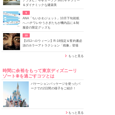
アブダビ」今冬オープン 30のギャラリー
＆ダイナミックな建築美
9
ANA「ちいかわジェット」10月下旬就航
へ ハチワレやうさぎたちが機内品に＆制
服姿の限定グッズも
10
【USJハロウィーン】R-18指定＆誓約書必
須のホラーアトラクション「残像」登場
もっと見る
時間に余裕をもって東京ディズニーリ
ゾート®を過ごすコツとは
バケーションパッケージを使ったパ
ークでの2日間の様子をご紹介！
もっと見る