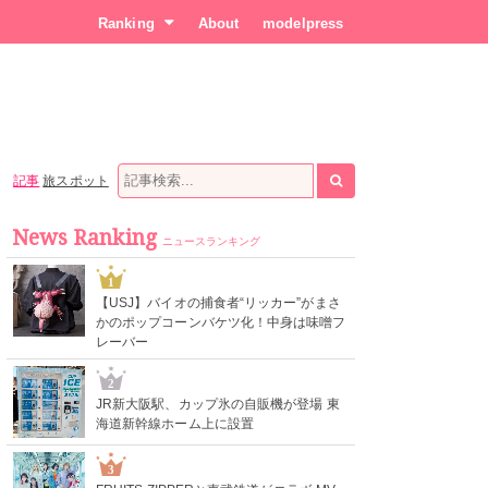
Ranking
About
modelpress
記事
旅スポット
News Ranking
ニュースランキング
1
【USJ】バイオの捕食者“リッカー”がまさ
かのポップコーンバケツ化！中身は味噌フ
レーバー
2
JR新大阪駅、カップ氷の自販機が登場 東
海道新幹線ホーム上に設置
3