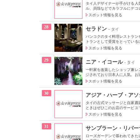
タイ人デザイナーが手がける人
ル、貝殻などでカラフルにデコレ
スポット情報を見る
28
セラドン
- タイ
バンコクのタイ料理レストラン
トランとして受賞をとっているほ
スポット情報を見る
29
ニア・イコール
- タイ
一軒家を改装したショップ兼レ
ジされており日本人に人気。お洒
スポット情報を見る
30
アジア・ハーブ・アソ
タイの古式マッサージと自家農
ときはぜひこのお店のサービスで
スポット情報を見る
31
サンプラーン・リバー
ローズガーデンで慕われてきた