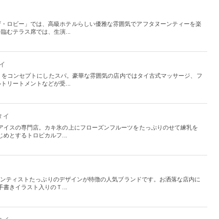
ザ・ロビー」では、高級ホテルらしい優雅な雰囲気でアフタヌーンティーを楽
むテラス席では、生演...
タイ
休もう」をコンセプトにしたスパ。豪華な雰囲気の店内ではタイ古式マッサージ、フ
リートメントなどが受...
 タイ
アイスの専門店。カキ氷の上にフローズンフルーツをたっぷりのせて練乳を
めとするトロピカルフ...
ジアンティストたっぷりのデザインが特徴の人気ブランドです。お洒落な店内に
書きイラスト入りのＴ...