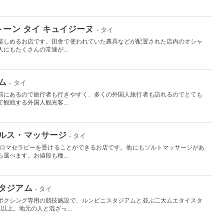
トーン タイ キュイジーヌ
- タイ
楽しめるお店です。田舎で使われていた農具などが配置された店内のオシャ
にもたくさんの常連が...
ム
- タイ
前にあるので旅行者も行きやすく、多くの外国人旅行者も訪れるのでとても
観戦する外国人観光客...
ルス・マッサージ
- タイ
はアロマセラピーを受けることができるお店です。他にもソルトマッサージがあ
選べます。お値段も種...
タジアム
- タイ
ボクシング専用の競技施設で、ルンビニスタジアムと並ぶ二大ムエタイスタ
以上。地元の人と混ざっ...