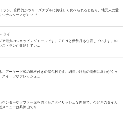
レストラン。庶民的かつリーズナブルに美味しく食べられるとあり、地元人に愛
ジナルソースがミソで...
- タイ
ジア最大のショッピングモールです。ＺＥＮと伊勢丹も併設しています。約
ストランが集結してい...
る、アーケード式の屋根付きの屋台村です。細長い路地の両側に屋台がくっ
スイーツやフレッシュ...
カウンターやソファー席を備えたスタイリッシュな内装で、今どきのタイ人
メニューは具沢山でリ...