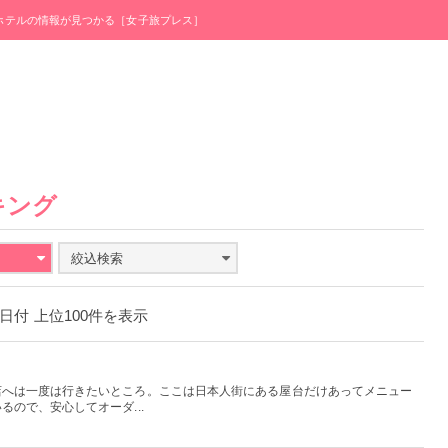
・ホテルの情報が見つかる［女子旅プレス］
キング
絞込検索
29日付 上位100件を表示
店へは一度は行きたいところ。ここは日本人街にある屋台だけあってメニュー
ので、安心してオーダ...