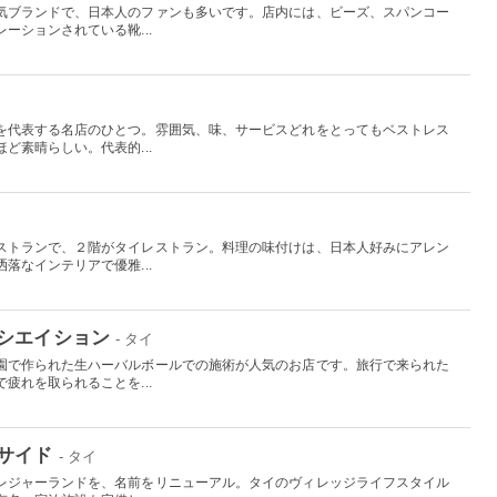
気ブランドで、日本人のファンも多いです。店内には、ビーズ、スパンコー
ーションされている靴...
を代表する名店のひとつ。雰囲気、味、サービスどれをとってもベストレス
ど素晴らしい。代表的...
ストランで、２階がタイレストラン。料理の味付けは、日本人好みにアレン
落なインテリアで優雅...
シエイション
- タイ
園で作られた生ハーバルボールでの施術が人気のお店です。旅行で来られた
疲れを取られることを...
サイド
- タイ
レジャーランドを、名前をリニューアル。タイのヴィレッジライフスタイル