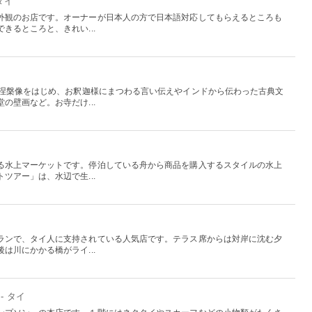
 タイ
外観のお店です。オーナーが日本人の方で日本語対応してもらえるところも
きるところと、きれい...
の涅槃像をはじめ、お釈迦様にまつわる言い伝えやインドから伝わった古典文
の壁画など。お寺だけ...
る水上マーケットです。停泊している舟から商品を購入するスタイルの水上
ツアー」は、水辺で生...
ランで、タイ人に支持されている人気店です。テラス席からは対岸に沈む夕
は川にかかる橋がライ...
- タイ