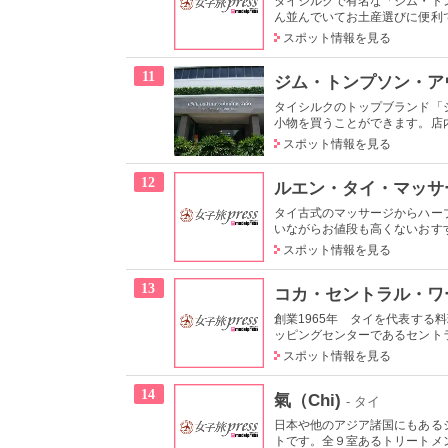
タイシルクで有名な「ジム・ト
ん並んでいてお土産選びに便利で
スポット情報を見る
11
ジム・トンプソン・ア
タイシルクのトップブランド「
小物を買うことができます。店内
スポット情報を見る
12
ルエン・タイ・マッサ
タイ古式のマッサージからハー
いながらお値段も高くないおす
スポット情報を見る
13
コカ・セントラル・ワ
創業1965年 タイを代表す
ッピングセンターであるセントラ
スポット情報を見る
14
氣（Chi)
- タイ
日本や他のアジア諸国にもある
トです。全９室あるトリートメン