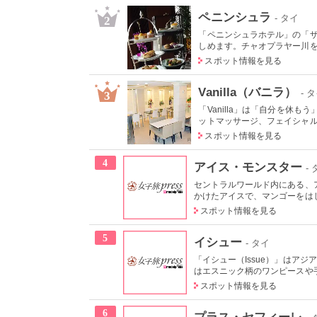
ペニンシュラ
- タイ
2
「ペニンシュラホテル」の「
しめます。チャオプラヤー川を臨
スポット情報を見る
Vanilla（バニラ）
- 
3
「Vanilla」は「自分を
ットマッサージ、フェイシャルト
スポット情報を見る
4
アイス・モンスター
-
セントラルワールド内にある、
かけたアイスで、マンゴーをはじ
スポット情報を見る
5
イシュー
- タイ
「イシュー（Issue）」はア
はエスニック柄のワンピースや手
スポット情報を見る
6
プラス・セフィーレ