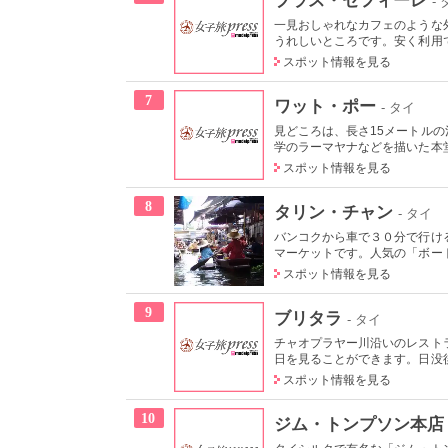
-
一見おしゃれなカフェのような
うれしいところです。安く利用で
スポット情報を見る
7
ワット・ポー
- タイ
見どころは、長さ15メートル
学のラーマヤナなどを描いた本堂
スポット情報を見る
8
タリン・チャン
- タイ
バンコクから車で３０分で行け
マーケットです。人気の「ボート
スポット情報を見る
9
ブリタラ
- タイ
チャオプラヤー川沿いのレスト
日を見ることができます。日没後
スポット情報を見る
10
ジム・トンプソン本店