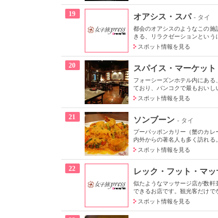
19
オアシス・スパ
- タイ
都会のオアシスのようなこの施
きる、リラクゼーションというに
スポット情報を見る
20
スパイス・マーケット
フォーシーズンホテル内にある
ており、バンコクで最もおいしい
スポット情報を見る
21
ソンブーン
- タイ
プーパッポンカリー（蟹のカレ
内外からの著名人も多く訪れる。
スポット情報を見る
22
レック・フット・マッ
似たようなマッサージ店が数軒
できるお店です。観光客だけで
スポット情報を見る