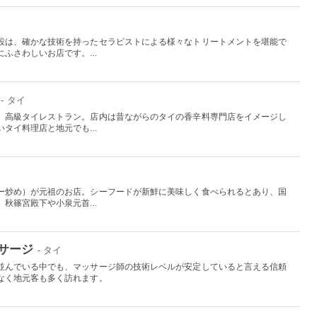
設は、確かな技術を持ったセラピストによる様々なトリートメントを堪能で
ふさわしいお店です。...
- タイ
、高級タイレストラン。店内は昔ながらのタイの香辛料専門店をイメージし
タイ料理店と地元でも...
ー炒め）が元祖のお店。シーフードが新鮮に美味しく食べられるとあり、国
秋篠宮殿下や小泉元首...
サージ
- タイ
並んでいる中でも、マッサージ師の技術レベルが安定していると言える信頼
なく地元客も多く訪れます。