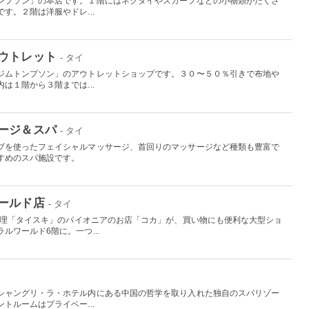
ンプソン」の本店です。１階にはネクタイやスカーフなどの小物類がたくさ
す。２階は洋服やドレ...
ウトレット
- タイ
ジムトンプソン」のアウトレットショップです。３０〜５０％引きで布地や
は１階から３階までは...
ージ＆スパ
- タイ
ブを使ったフェイシャルマッサージ、首回りのマッサージなど種類も豊富で
すめのスパ施設です。
ールド店
- タイ
る料理「タイスキ」のパイオニアのお店「コカ」が、買い物にも便利な大型ショ
ルワールド6階に。一つ...
シャングリ・ラ・ホテル内にある中国の哲学を取り入れた独自のスパリゾー
トルームはプライベー...