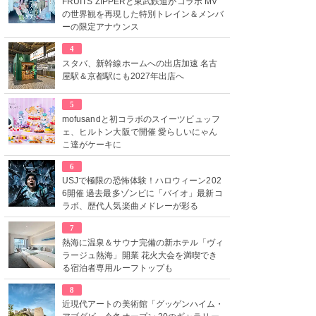
FRUITS ZIPPERと東武鉄道がコラボ MV
の世界観を再現した特別トレイン＆メンバ
ーの限定アナウンス
4
スタバ、新幹線ホームへの出店加速 名古
屋駅＆京都駅にも2027年出店へ
5
mofusandと初コラボのスイーツビュッフ
ェ、ヒルトン大阪で開催 愛らしいにゃん
こ達がケーキに
6
USJで極限の恐怖体験！ハロウィーン202
6開催 過去最多ゾンビに「バイオ」最新コ
ラボ、歴代人気楽曲メドレーが彩る
7
熱海に温泉＆サウナ完備の新ホテル「ヴィ
ラージュ熱海」開業 花火大会を満喫でき
る宿泊者専用ルーフトップも
8
近現代アートの美術館「グッゲンハイム・