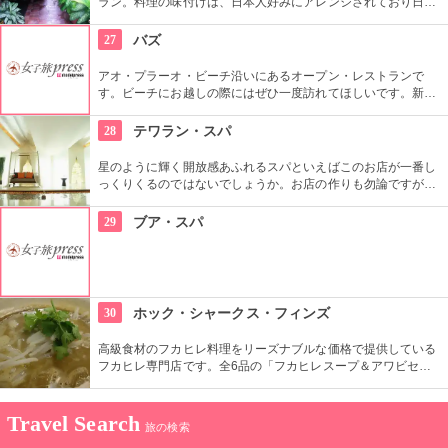
ラン。料理の味付けは、日本人好みにアレンジされており日本
人に人気。お洒落なインテリアで優雅なひと時を過ごせる。１
Fはお洒落でセンスのいいタイを中心とした東南アジアの生活
27
バズ
雑貨やアンティーク家具を販売するショップ。
アオ・プラーオ・ビーチ沿いにあるオープン・レストランで
す。ビーチにお越しの際にはぜひ一度訪れてほしいです。新鮮
なシーフード料理などを堪能してください。
28
テワラン・スパ
星のように輝く開放感あふれるスパといえばこのお店が一番し
っくりくるのではないでしょうか。お店の作りも勿論ですが、
蓮の花を敷き詰めたアロマフラワーバスや「古式」「人の手」
にこだわった施術によるマッサージなど、どれも一度訪れると
29
ブア・スパ
また行きたくなるような魅力にあふれています。
30
ホック・シャークス・フィンズ
高級食材のフカヒレ料理をリーズナブルな価格で提供している
フカヒレ専門店です。全6品の「フカヒレスープ＆アワビセッ
ト」は、濃厚なこってりとしたフカヒレスープと、ボリューム
たっぷりのアワビご飯を食べる事ができる人気メニューです。
Travel Search
旅の検索