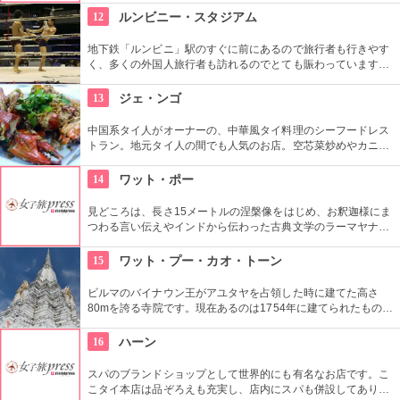
も人気です。
12
ルンビニー・スタジアム
地下鉄「ルンビニ」駅のすぐに前にあるので旅行者も行きやす
く、多くの外国人旅行者も訪れるのでとても賑わっています。
リングサイドで観戦する外国人観光客に加え地元タイ人の熱狂
的なファンで盛り上がるこのスタジアムで一緒に盛りあがろ
13
ジェ・ンゴ
う。
中国系タイ人がオーナーの、中華風タイ料理のシーフードレス
トラン。地元タイ人の間でも人気のお店。空芯菜炒めやカニの
胡椒炒め、シャコのフライが看板メニュー。
14
ワット・ポー
見どころは、長さ15メートルの涅槃像をはじめ、お釈迦様にま
つわる言い伝えやインドから伝わった古典文学のラーマヤナな
どを描いた本堂の壁画など。お寺だけでなく、タイマッサージ
の総本山・タイ初の大学・バンコク最古寺、いくつもの顔を持
15
ワット・プー・カオ・トーン
つ。ワットポー内には敷地内に２か所あるタイ古式マッサージ
場があり、マッサージを受けることができるのでおすすめ。
ビルマのバイナウン王がアユタヤを占領した時に建てた高さ
80mを誇る寺院です。現在あるのは1754年に建てられたもの
で、頂上に2.5ｋｇの黄金珠が付けられているのが「黄金〜」の
名前の由来です。仏塔は階段で上に上れて、頂上からはアユタ
16
ハーン
ヤの街が一望できます。
スパのブランドショップとして世界的にも有名なお店です。こ
こタイ本店は品ぞろえも充実し、店内にスパも併設してあり、