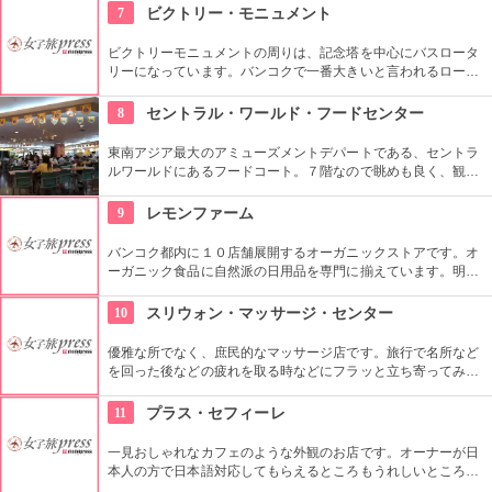
アイスクリームや、シャーベットは、地元っ子にも、日本人観
7
ビクトリー・モニュメント
光客にも人気。40種類以上の品ぞろえで迷ってしまいそう。店
内では食事も出来る。
ビクトリーモニュメントの周りは、記念塔を中心にバスロータ
リーになっています。バンコクで一番大きいと言われるロータ
リーの周りには、食べ物から洋服まで色々なジャンルの屋台や
露天が沢山並んでいて、深夜まで賑わっています。屋台ではバ
8
セントラル・ワールド・フードセンター
ンコクのお菓子やタイ料理などをリーズナブルに食べる事がで
きます。
東南アジア最大のアミューズメントデパートである、セントラ
ルワールドにあるフードコート。７階なので眺めも良く、観光
客だけでなく地元人でも賑わう。フードコート内のお店はタイ
料理を中心に中華料理やインド料理日本食等々、各種あり。お
9
レモンファーム
値段はタイ料理で40B〜。
バンコク都内に１０店舗展開するオーガニックストアです。オ
ーガニック食品に自然派の日用品を専門に揃えています。明る
い店内には、様々な生鮮食品やナチュラルスキンケアの商品が
並べらています。
10
スリウォン・マッサージ・センター
優雅な所でなく、庶民的なマッサージ店です。旅行で名所など
を回った後などの疲れを取る時などにフラッと立ち寄ってみる
のもいいかもしれません。庶民的といってもマッサージの腕は
確かです。
11
プラス・セフィーレ
一見おしゃれなカフェのような外観のお店です。オーナーが日
本人の方で日本語対応してもらえるところもうれしいところで
す。安く利用できるところと、きれいな店内に日本人にもとて