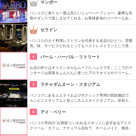
てひんやり美味しい。一番人気はなんといってもマンゴー。そ
マンボー
2
の他多種類のトッピングがあり自分だけのオリジナルスイーツ
も作れる。
バンコクに来たら一度は見たいニューハーフショー。豪華な衣
装やダンスで楽しませてくれる。お客様参加のコーナーもあ
り。終わったらロビーで待とう。ニューハーフの方々と一緒に
写真を撮ることが出来る。バンコク中心部から10キロ弱にある
セラドン
3
ので、タクシーかバスツアーでの参加を。
バンコクのタイ料理レストランを代表する名店のひとつ。雰囲
気、味、サービスどれをとってもベストレストランとして受賞
をとっているほど素晴らしい。代表的なタイ料理をアレンジし
ているので食べやすい。
4
パーム・ハーバル・リトリート
お店の作りはオリエンタルなムードたっぷりです。ここでのマ
ッサージは真珠をふんだんに使ったアロマオイルやクリームを
たっぷり使用し、それらを占星術から割り出したその時に本人
にとって一番ふさわしい組み合わせを店側がチョイスして施術
5
ラチャダムヌーン・スタジアム
してくれます。
バンコクにあるムエタイおよびボクシング専用の競技施設で、
ルンビニスタジアムと並ぶ二大ムエタイスタジアム。収容人数
はなんと1万人以上。地元の人と混ざって本場のムエタイを観
戦したい。
6
アイ・ベリー
バンコク市内の“お洒落”といわれるスポットに必ずあるアイス
クリーム・カフェ。ナチュラル志向で、ホームメイド、無添
加、素材の美味しさにこだわり、タイの果物をたくさん使った