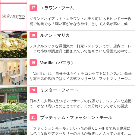
最高のくつろぎを約束してくれるでしょう。
17
エラワン・ブーム
グランドハイアット・エラワン・ホテル前にあるヒンドゥー教
祠で地元でも「願い事がかなう神様」として人気が高い。健康
祈願や家内安全はもちろん、金運や人気運などの願いをするた
めにも多くの人がお参りに来ます。願いが叶ったら奉納舞を。
18
ルアン・マリカ
ノスタルジックな雰囲気の一軒家レストランです。店内は、レ
トロな小物や調度品に囲まれていて落ちついた雰囲気の中でタ
イの宮廷料理を味わう事ができます。民族衣装を着た店員さん
が接客をしてくれます。大きな海老が入った「トムヤムクンメ
19
Vanilla（バニラ）
ーナーム」や、食用のお花を天ぷらにした「ブッサバー」が人
気です。
「Vanilla」は「自分を休もう」をコンセプトにしたスパ。豪華
な雰囲気の店内ではタイ古式マッサージ、フットマッサージ、
フェイシャルトリートメントなどが受けられます。マッサージ
メニューは300バーツ（約900円）からと日本より安価なとこ
20
ミスター・フィート
ろがタイならでは。数種類ものハーブを詰め込んだオーガニッ
クハーバルボールでのマッサージや、全身をほぐし身体を活性
日本人に人気の足つぼマッサージのお店です。シンプルな施術
化するタイ古式マッサージ、さらに金箔やアロマキャンドルの
で、かなり痛いとのことですが、その分終わってからの開放
ようなユニークな素材を用いたオイルマッサージも体験できま
感、爽快感はまた高級店では味わえないものがあり、歩き疲れ
す。人目を気にしなくて良いプライベートルームと、初めてで
たあとなどにおすすめのお店です。
21
プラティナム・ファッション・モール
も気軽に受けられるフットマッサージスペースの両方が用意さ
れています。
「ファッションモール」という名の通り1〜4Fまである建屋に
は色々な服やアクセサリーのお店が所狭しと入っています。