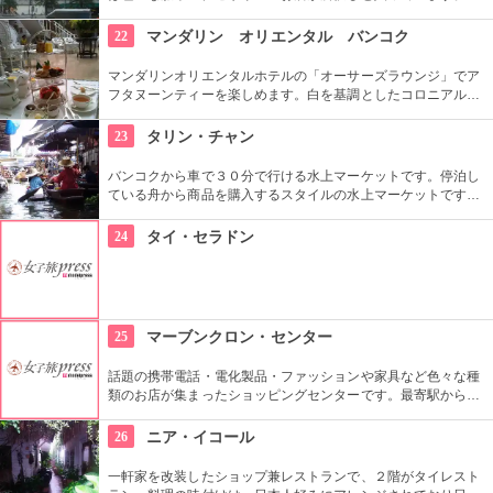
様々なジャンルのものがあるその光景は見ていても飽きが来な
いバラエティを誇っています。
22
マンダリン オリエンタル バンコク
マンダリンオリエンタルホテルの「オーサーズラウンジ」でア
フタヌーンティーを楽しめます。白を基調としたコロニアル調
で、天窓から太陽光が降り注ぐ明るい雰囲気のラウンジです。
アフタヌーンティーは英国風、タイ風、ベジタリアンの３種類
23
タリン・チャン
から選ぶ事ができます。
バンコクから車で３０分で行ける水上マーケットです。停泊し
ている舟から商品を購入するスタイルの水上マーケットです。
人気の「ボートツアー」は、水辺で生活する人々の家が建ち並
ぶ運河を周遊し、寺院やファームに立ち寄り、なまずの餌やり
24
タイ・セラドン
体験をする事ができます。
25
マーブンクロン・センター
話題の携帯電話・電化製品・ファッションや家具など色々な種
類のお店が集まったショッピングセンターです。最寄駅からの
アクセスも良く、旅行者にとても人気のある場所です。秋葉原
の通りを一つにまとめたような印象です。
26
ニア・イコール
一軒家を改装したショップ兼レストランで、２階がタイレスト