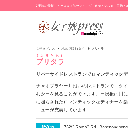
女子旅の最新ニュース＆人気ランキング | 観光・グルメ・買物
女子旅プレス
地域で探す(タイ)
ブリタラ
ぶりたら
ブリタラ
リバーサイドレストランでロマンティックデ
チャオプラヤー川沿いのレストランで、タイ
む夕日を見ることができます。日没後は川に
に照らされたロマンティックなディナーを楽
ニューが充実しています。
所在地
762/2 Rama3 Rd., Bangpongpang