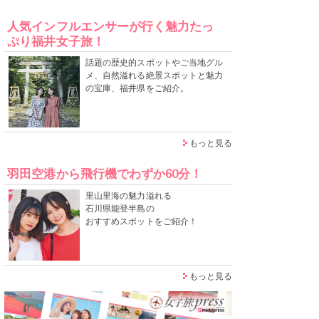
人気インフルエンサーが行く魅力たっ
ぷり福井女子旅！
話題の歴史的スポットやご当地グル
メ、自然溢れる絶景スポットと魅力
の宝庫、福井県をご紹介。
もっと見る
羽田空港から飛行機でわずか60分！
里山里海の魅力溢れる
石川県能登半島の
おすすめスポットをご紹介！
もっと見る