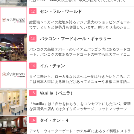
ます。是非一度その遺跡を訪れてほしいです。
12
セントラル・ワールド
総面積５５万㎡の敷地を誇るアジア最大のショッピングモール
です。ＺＥＮと伊勢丹も併設しています。約５００店のショッ
プと５０軒のレストランが集結していて、お土産、ファッショ
ン、レストラン、映画館などの人気店舗が並んでいるので、こ
13
パラゴン・フードホール・ギャラリー
こに行けば何でも揃うと言われています。
バンコクの高級デパートのサイアムパラゴン内にあるフードコ
ート。バンコクの数あるフードコートの中でも巨大フードコー
トとして有名。タイ料理から日本食までなんでも揃い、３０バ
ーツ〜とお値段もお手頃。清潔感のあるコート内には大きな水
14
イム・チャン
槽があり、それを囲むようにテーブルが配置されているので、
綺麗な魚たちを見ながら食事ができます。
タイに来たら、ローカルなお店へは一度は行きたいところ。こ
こは日本人街にある屋台だけあってメニューや看板に日本語で
記載されているので、安心してオーダー出来る。
15
Vanilla（バニラ）
「Vanilla」は「自分を休もう」をコンセプトにしたスパ。豪華
な雰囲気の店内ではタイ古式マッサージ、フットマッサージ、
フェイシャルトリートメントなどが受けられます。マッサージ
メニューは300バーツ（約900円）からと日本より安価なとこ
16
タイ・オン・４
ろがタイならでは。数種類ものハーブを詰め込んだオーガニッ
クハーバルボールでのマッサージや、全身をほぐし身体を活性
アマリ・ウォーターゲート・ホテル4Fにあるタイ料理レストラ