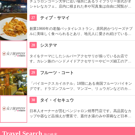
チュラロンコーン大学に近い場所にあるライブラリー形式がオ
シャレなカフェ。店内に積まれた本や写真集は自由に閲覧が可
能。コーヒー中心のカフェに平日の午後と週末の夕方には併設
のレストランもあり、地元の若者にも人気のスポットです。
27
ティプ・サマイ
創業1966年の老舗パッタイレストラン。庶民的かつリーズナブ
ルに美味しく食べられるとあり、地元人に愛され続けているお
店。秘伝のオリジナルソースがミソで、基本のメニューはなん
と３５Ｂａｔｈと、屋台と変わらない値段！フレッシュジュー
28
システマ
スも名物。
タイをテーマにしたシルバーアクセサリが揃っているお店で
す。カレン族のハンドメイドアクセサリーやビーズ細工のアク
セサリーなどが並んでいます。タイの文字や数字をモチーフに
したペンダントやチャームが人気です。自分のイニシャルのア
29
フルーツ・コート
クセサリーをタイでの思い出として購入するのもオススメで
す。
「バイヨークスカイホテル」18階にある南国フルーツバイキン
グです。ドラゴンフルーツ、マンゴー、リュウガンなどのカッ
トフルーツが種類豊富に並んでいます。フルーツサラダ、フル
ーツを使ったアイスやスイーツなどもあります。7種類のトロ
30
タイ・イセキュウ
ピカルフルーツをスイカに詰めた、ぷるぷるのカラフルなゼリ
ーが人気です。
日本人オーナーが営むベンジャロン焼専門店です。高品質なカ
ップや器など品揃えが豊富で、蓋付き湯のみや茶碗など日本人
向けの商品も揃っています。職人さんがベンジャロン焼きの絵
付作業をしている所を見学できます。予約制で絵付け教室もや
っています。
Travel Search
旅の検索