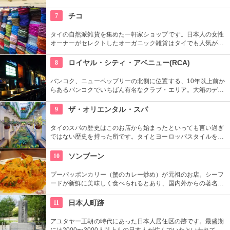
リングサイドで観戦する外国人観光客に加え地元タイ人の熱狂
的なファンで盛り上がるこのスタジアムで一緒に盛りあがろ
7
チコ
う。
タイの自然派雑貨を集めた一軒家ショップです。日本人の女性
オーナーがセレクトしたオーガニック雑貨はタイでも人気があ
ります。水牛の角で作ったスプーンやフォーク、無農薬コット
ンで作った赤ちゃんの肌着、へちまソープなど人と自然にやさ
8
ロイヤル・シティ・アベニュー(RCA)
しい商品が並んでいます。カフェスペースではタイの緑を見な
がらくつろげます。
バンコク、ニューペッブリーの北側に位置する、10年以上前か
らあるバンコクでいちばん有名なクラブ・エリア。大箱のディ
スコやクラブ、パブ等が密集しているのでいろいろはしごする
と自分のお気に入りのクラブが見つかるかも。BTSや地下鉄の
9
ザ・オリエンタル・スパ
最寄り駅がないため、タクシーで行って。
タイのスパの歴史はこのお店から始まったといっても言い過ぎ
ではない歴史を持った所です。タイとヨーロッパスタイルを混
ぜたその優雅なセラピストの技術や空間に酔いしれること必至
です。
10
ソンブーン
プーパッポンカリー（蟹のカレー炒め）が元祖のお店。シーフ
ードが新鮮に美味しく食べられるとあり、国内外からの著名人
も多く訪れる。秋篠宮殿下や小泉元首相も来店した、格式高い
由緒正しきお店。
11
日本人町跡
アユタヤー王朝の時代にあった日本人居住区の跡です。最盛期
には2000〜3000人以上もの日本人が住んでいたといわれてい