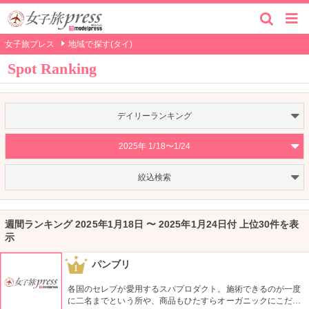
女子旅プレス
地域で探す(タイ)
Spot Ranking
デイリーランキング
2025年 1/18〜1/24
絞込検索
週間ランキング 2025年1月18日 〜 2025年1月24日付 上位30件を表
示
パンブリ
1
各国のセレブが愛用するスパプロダクト。施術できるのが一度
に二名までという所や、商品もひたすらオーガニックにこだわ