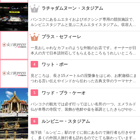
っていたりというのが一度は足を運んでみたくなる由縁でしょ
う。
ラチャダムヌーン・スタジアム
2
バンコクにあるムエタイおよびボクシング専用の競技施設で、
ルンビニスタジアムと並ぶ二大ムエタイスタジアム。収容人数
はなんと1万人以上。地元の人と混ざって本場のムエタイを観
戦したい。
プラス・セフィーレ
3
一見おしゃれなカフェのような外観のお店です。オーナーが日
本人の方で日本語対応してもらえるところもうれしいところで
す。安く利用できるところと、きれいな店内に日本人にもとて
も人気です。
4
ワット・ポー
見どころは、長さ15メートルの涅槃像をはじめ、お釈迦様にま
つわる言い伝えやインドから伝わった古典文学のラーマヤナな
どを描いた本堂の壁画など。お寺だけでなく、タイマッサージ
の総本山・タイ初の大学・バンコク最古寺、いくつもの顔を持
5
ワッド・ブラ・ケーオ
つ。ワットポー内には敷地内に２か所あるタイ古式マッサージ
場があり、マッサージを受けることができるのでおすすめ。
バンコクの観光では必ず行ってほしい名所の一つ。エメラルド
仏が本尊の寺院で、装飾が色鮮や金を基調としたきらびやかな
建物が並び、タイの仏教文化を肌で感じることができる。入場
料が高いこと、いつ行っても人が多のが残念だが、是非一度足
6
ルンビニー・スタジアム
を運んで欲しい。
地下鉄「ルンビニ」駅のすぐに前にあるので旅行者も行きやす
く、多くの外国人旅行者も訪れるのでとても賑わっています。