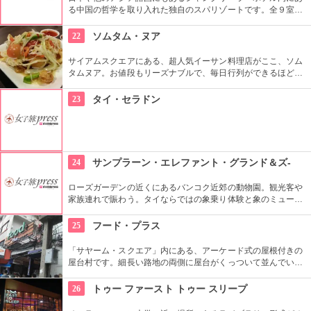
る中国の哲学を取り入れた独自のスパリゾートです。全９室あ
るトリートメントルームはプライベート感抜群で、「気」を利
用したマッサージなど内容も豪華かつオリエンタルな雰囲気が
22
ソムタム・ヌア
いっぱいです。
サイアムスクエアにある、超人気イーサン料理店がここ、ソム
タムヌア。お値段もリーズナブルで、毎日行列ができるほど。
ダイエットフードとしても定評のあるソムタム（パパイヤサラ
ダ）が一番の人気。種類も豊富なのでいろいろ試してみたい。
23
タイ・セラドン
24
サンプラーン・エレファント・グランド＆ズ-
ローズガーデンの近くにあるバンコク近郊の動物園。観光客や
家族連れで賑わう。タイならではの象乗り体験と象のミュージ
カルショー、人とワニのレスリング・ショーなどは必見。
25
フード・プラス
「サヤーム・スクエア」内にある、アーケード式の屋根付きの
屋台村です。細長い路地の両側に屋台がくっついて並んでいま
す。ご飯や麺、スイーツやフレッシュジュースなど色々な種類
のタイ料理屋台が揃っています。人気のお惣菜屋台は多様なタ
26
トゥー ファースト トゥー スリープ
イのお惣菜がトレイに並んでいて、その中から好きなものを注
文できます。