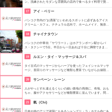
化するタイ古式マッサージ、さらに金箔やアロマキャンドルの
ン。洗練されたモダンな雰囲気の店内で食べるタイ料理で贅沢
ようなユニークな素材を用いたオイルマッサージも体験できま
な気分になれること間違いなし。
す。人目を気にしなくて良いプライベートルームと、初めてで
17
アイ・ベリー
も気軽に受けられるフットマッサージスペースの両方が用意さ
れています。
バンコク市内の“お洒落”といわれるスポットに必ずあるアイス
クリーム・カフェ。ナチュラル志向で、ホームメイド、無添
加、素材の美味しさにこだわり、タイの果物をたくさん使った
アイスクリームや、シャーベットは、地元っ子にも、日本人観
18
チャイナタウン
光客にも人気。40種類以上の品ぞろえで迷ってしまいそう。店
内では食事も出来る。
バンコクの中華街『ヤワラート』はホアランポーン駅からバ
ス・タクシーで5分。半日から一日あれば十分に満喫できま
す。。日本の中華街とはまた違う雰囲気で、タイに住む華僑の
人が作るタイの新鮮で豊富な食材を美味しくリーズナブルに食
19
ルエン・タイ・マッサージ＆スパ
べ歩きをしよう。
タイ古式のマッサージからハーブを使ったフェイシャルマッサ
ージ、首回りのマッサージなど種類も豊富でいながらお値段も
高くないおすすめのスパ施設です。
20
サンペーン・レーン
人がやっとすれ違えるくらいの細い路地の両側に、布地、おも
ちゃ、服やアクセサリーなどが種類豊富に並んでいます。問屋
市場なのでまとめて買うと安くしてもらえたり、値段交渉をし
て買う事ができます。地元のタイ人や海外から買い付けに来た
21
氣（Chi)
バイヤーで混み合っています。
日本や他のアジア諸国にもあるシャングリ・ラ・ホテル内にあ