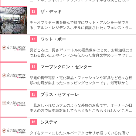
ャーショーが有名。宿泊施設も完備しており、他にもゴルフや
スパ、文化体験を楽しむこともできます。
12
ザ・デッキ
チャオプラヤー川を挟んで対岸にワット・アルンを一望でき
る、アルン・レジデンスホテルに併設されたカフェレストラ
ン。お勧めはサンセット〜夜景。ワットアルンが見えるテラス
席は人気なので事前に予約をしておくこと。
13
ワット・ポー
見どころは、長さ15メートルの涅槃像をはじめ、お釈迦様にま
つわる言い伝えやインドから伝わった古典文学のラーマヤナな
どを描いた本堂の壁画など。お寺だけでなく、タイマッサージ
の総本山・タイ初の大学・バンコク最古寺、いくつもの顔を持
14
マーブンクロン・センター
つ。ワットポー内には敷地内に２か所あるタイ古式マッサージ
場があり、マッサージを受けることができるのでおすすめ。
話題の携帯電話・電化製品・ファッションや家具など色々な種
類のお店が集まったショッピングセンターです。最寄駅からの
アクセスも良く、旅行者にとても人気のある場所です。秋葉原
の通りを一つにまとめたような印象です。
15
プラス・セフィーレ
一見おしゃれなカフェのような外観のお店です。オーナーが日
本人の方で日本語対応してもらえるところもうれしいところで
す。安く利用できるところと、きれいな店内に日本人にもとて
も人気です。
16
システマ
タイをテーマにしたシルバーアクセサリが揃っているお店で