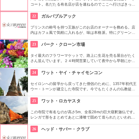
コート。名だたる有名店が店を連ねるのでここへ行けばきっと
食べたいものもすぐ見つかるはず。窓からはベンチャシリ公園
が望め、景色も抜群。
22
ガルバブルアック
プリンスの称号を持つ王族がこのお店のオーナーを務める。店
内はカフェ風で気軽に入れるが、味は本格派。特にグリーンカ
レーは有名で、ここのカフェーを食べると他のお店のカレーが
食べられなくなるというほど。
23
パーク・クローン市場
タイ最大のフラワーマケットで、路上に生花を売る屋台がたく
さん並んでいます。２４時間営業していて夜中から早朝にかけ
てが最も賑わう時間帯です。バラの花束が７０バーツほどで買
えるので、ホテルのお風呂にバラを浮かべて楽しむのもオスス
24
ワット・ヤイ・チャイモンコン
メです。
セイロンへの留学から戻ってきた僧侶のために、1357年初代王
ウー・トーンが建立した寺院です。今でもたくさんの仏教徒が
足を運び、週末には観光客も多く訪れます。高さ72mの巨大な
塔、横になった涅槃の仏像、チェディ前であぐらを組む大きな
25
ワット・ロカヤスタ
仏像など、どれもすごいスケールです。
この寺院で有名なのが高さ5m、全長28mの巨大寝釈迦仏です。
レンガで形をまとめてあとに漆喰で固めて造られたといわれる
この仏像をタイに来られた際にはぜひ一度見てもらいたいで
す。
26
ヘッド・サバー・クラブ