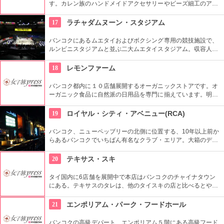
す。カレン族のハンドメイドアクセサリーやビーズ細工のアク
セサリーなどが並んでいます。タイの文字や数字をモチーフに
したペンダントやチャームが人気です。自分のイニシャルのア
17
ラチャダムヌーン・スタジアム
クセサリーをタイでの思い出として購入するのもオススメで
す。
バンコクにあるムエタイおよびボクシング専用の競技施設で、
ルンビニスタジアムと並ぶ二大ムエタイスタジアム。収容人数
はなんと1万人以上。地元の人と混ざって本場のムエタイを観
戦したい。
18
レモンファーム
バンコク都内に１０店舗展開するオーガニックストアです。オ
ーガニック食品に自然派の日用品を専門に揃えています。明る
い店内には、様々な生鮮食品やナチュラルスキンケアの商品が
並べらています。
19
ロイヤル・シティ・アベニュー(RCA)
バンコク、ニューペッブリーの北側に位置する、10年以上前か
らあるバンコクでいちばん有名なクラブ・エリア。大箱のディ
スコやクラブ、パブ等が密集しているのでいろいろはしごする
と自分のお気に入りのクラブが見つかるかも。BTSや地下鉄の
20
テキサス・スキ
最寄り駅がないため、タクシーで行って。
タイ国内に6店舗を展開中で本店はバンコクのチャイナタウン
にある。テキサスのタレは、他のタイスキの店と比べるとやや
甘さ抑え目の辛めなので辛い人にはぴったり。また、約20種類
の飲茶も人気。一皿あたり20~25Bとお手頃。タイスキだけで
21
エンポリアム・パーク・フードホール
なく中華も頂ける、お得なお店！
バンコクの高級デパート、エンポリアム５階にある高級フード