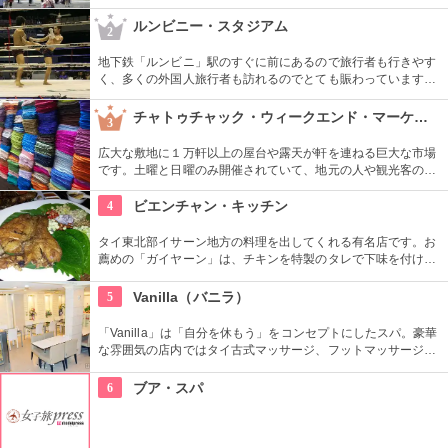
界を垣間見ることが出来るでしょう。
ルンビニー・スタジアム
2
地下鉄「ルンビニ」駅のすぐに前にあるので旅行者も行きやす
く、多くの外国人旅行者も訪れるのでとても賑わっています。
リングサイドで観戦する外国人観光客に加え地元タイ人の熱狂
的なファンで盛り上がるこのスタジアムで一緒に盛りあがろ
チャトゥチャック・ウィークエンド・マーケット
3
う。
広大な敷地に１万軒以上の屋台や露天が軒を連ねる巨大な市場
です。土曜と日曜のみ開催されていて、地元の人や観光客の人
気買物スポットとなっています。衣類や雑貨、民芸品など種類
や品揃えが豊富で値段も手頃なのでお土産探しに便利です。屋
4
ビエンチャン・キッチン
台で飲食をすることもできるので一日楽しめます。
タイ東北部イサーン地方の料理を出してくれる有名店です。お
薦めの「ガイヤーン」は、チキンを特製のタレで下味を付け炭
火で焼いたもので、香ばしくジューシーでほんのりハーブの香
りがします。オープンエアーでタイの民家をイメージした館内
5
Vanilla（バニラ）
で、民族舞踊などのダンスやショーを見ながら食事をすること
ができます。
「Vanilla」は「自分を休もう」をコンセプトにしたスパ。豪華
な雰囲気の店内ではタイ古式マッサージ、フットマッサージ、
フェイシャルトリートメントなどが受けられます。マッサージ
メニューは300バーツ（約900円）からと日本より安価なとこ
6
ブア・スパ
ろがタイならでは。数種類ものハーブを詰め込んだオーガニッ
クハーバルボールでのマッサージや、全身をほぐし身体を活性
化するタイ古式マッサージ、さらに金箔やアロマキャンドルの