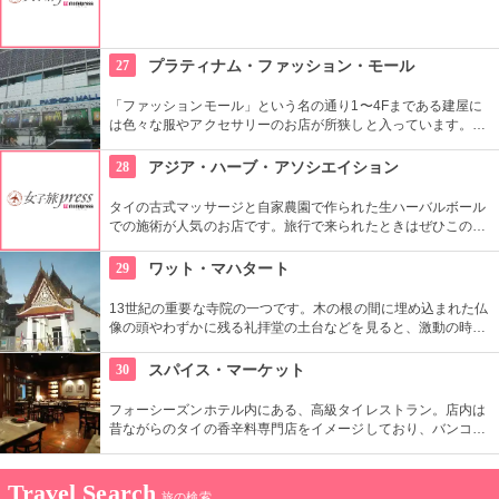
27
プラティナム・ファッション・モール
「ファッションモール」という名の通り1〜4Fまである建屋に
は色々な服やアクセサリーのお店が所狭しと入っています。
様々なジャンルのものがあるその光景は見ていても飽きが来な
いバラエティを誇っています。
28
アジア・ハーブ・アソシエイション
タイの古式マッサージと自家農園で作られた生ハーバルボール
での施術が人気のお店です。旅行で来られたときはぜひこのお
店のサービスで疲れを取られることをおすすめします。個室完
備というのもうれしいところです。
29
ワット・マハタート
13世紀の重要な寺院の一つです。木の根の間に埋め込まれた仏
像の頭やわずかに残る礼拝堂の土台などを見ると、激動の時代
を経てきたという足跡を垣間見ることができます。
30
スパイス・マーケット
フォーシーズンホテル内にある、高級タイレストラン。店内は
昔ながらのタイの香辛料専門店をイメージしており、バンコク
で最もおいしいタイ料理店と地元でも高い評価を得るほど味は
お墨付き。この店を含めた、ホテル内にある受賞歴のあるレス
トランの味が一度に楽しめるサンデーブランチはオススメ。
Travel Search
旅の検索