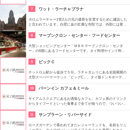
ようなユニークな素材を用いたオイルマッサージも体験できま
す。人目を気にしなくて良いプライベートルームと、初めてで
7
ワット・ラーチャブラナ
も気軽に受けられるフットマッサージスペースの両方が用意さ
れています。
ボロムラーチャー2世2人の兄の遺骨を安置するために建設した
と言われています。白壁に金の壮麗な寺院では、内部には黄金
の仏像があるなど見ごたえ十分です。また敷地内には、金閣寺
の造りを模した日本人納骨堂もあります。
8
マーブンクロン・センター・フードセンター
大型ショッピングセンター「ＭＢＫマーブンクロン・センタ
ー」の6階にあるフードセンターです。タイ料理やインド料
理、和・中華料理まで色々な種類のお店が並んでいて、美味し
い料理をリーズナブルな価格で食べる事ができます。クーポン
9
ビックＣ
式なので最初にクーポンを購入して食べ終わった後に余ったク
ーポンを払い戻します。
チットロム駅から徒歩で５分。ラチャダムリにある全国展開の
大型スーパーマーケット「ビッグC」。タイ版ドンキホーテと
いう感じで、タイの日用品や食料雑貨がなんでもそろいます。
10
パーンイン カフェ＆ミール
サイアムスクエアにあるお洒落なカフェ。カフェ系のドリンク
からタイフードといった食事まで全てが揃うので、ついつい長
居してしまいそう。おひとり様でもOKなので気兼ねなく入れ
る。
11
サンプラーン・リバーサイド
ローズガーデンで慕われてきたレジャーランドを、名前をリニ
ューアル。タイのヴィレッジライフスタイルを表現したカルチ