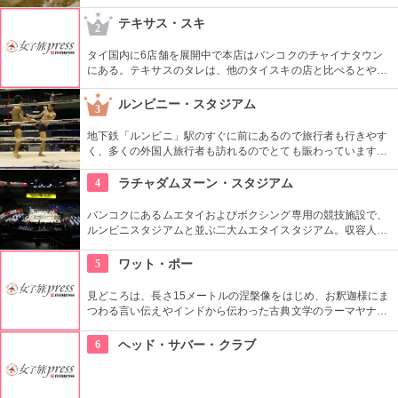
ト」は、濃厚なこってりとしたフカヒレスープと、ボリューム
たっぷりのアワビご飯を食べる事ができる人気メニューです。
テキサス・スキ
2
タイ国内に6店舗を展開中で本店はバンコクのチャイナタウン
にある。テキサスのタレは、他のタイスキの店と比べるとやや
甘さ抑え目の辛めなので辛い人にはぴったり。また、約20種類
の飲茶も人気。一皿あたり20~25Bとお手頃。タイスキだけで
ルンビニー・スタジアム
3
なく中華も頂ける、お得なお店！
地下鉄「ルンビニ」駅のすぐに前にあるので旅行者も行きやす
く、多くの外国人旅行者も訪れるのでとても賑わっています。
リングサイドで観戦する外国人観光客に加え地元タイ人の熱狂
的なファンで盛り上がるこのスタジアムで一緒に盛りあがろ
4
ラチャダムヌーン・スタジアム
う。
バンコクにあるムエタイおよびボクシング専用の競技施設で、
ルンビニスタジアムと並ぶ二大ムエタイスタジアム。収容人数
はなんと1万人以上。地元の人と混ざって本場のムエタイを観
戦したい。
5
ワット・ポー
見どころは、長さ15メートルの涅槃像をはじめ、お釈迦様にま
つわる言い伝えやインドから伝わった古典文学のラーマヤナな
どを描いた本堂の壁画など。お寺だけでなく、タイマッサージ
の総本山・タイ初の大学・バンコク最古寺、いくつもの顔を持
6
ヘッド・サバー・クラブ
つ。ワットポー内には敷地内に２か所あるタイ古式マッサージ
場があり、マッサージを受けることができるのでおすすめ。