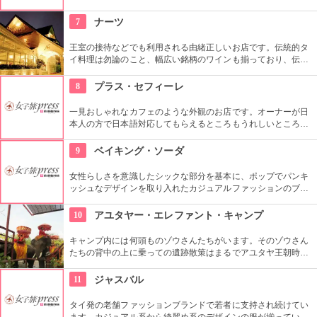
7
ナーツ
王室の接待などでも利用される由緒正しいお店です。伝統的タ
イ料理は勿論のこと、幅広い銘柄のワインも揃っており、伝統
舞踊の催し物も観ることができます。
8
プラス・セフィーレ
一見おしゃれなカフェのような外観のお店です。オーナーが日
本人の方で日本語対応してもらえるところもうれしいところで
す。安く利用できるところと、きれいな店内に日本人にもとて
も人気です。
9
ベイキング・ソーダ
女性らしさを意識したシックな部分を基本に、ポップでパンキ
ッシュなデザインを取り入れたカジュアルファッションのブラ
ンドです。明るい色のファッションを好む女性にとてもオスス
メです。
10
アユタヤー・エレファント・キャンプ
キャンプ内には何頭ものゾウさんたちがいます。そのゾウさん
たちの背中の上に乗っての遺跡散策はまるでアユタヤ王朝時代
にタイムスリップしたかのような気持ちにさせてくれるでしょ
う。
11
ジャスバル
タイ発の老舗ファッションブランドで若者に支持され続けてい
ます。カジュアル系から綺麗め系のデザインの服が揃っていま