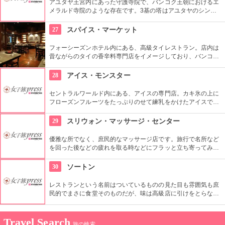
アユタヤ王宮内にあった守護寺院で、バンコク王朝におけるエ
メラルド寺院のような存在です。3基の塔はアユタヤのシンボ
ルと言われていて、夜のライトアップでの光景はとても幻想的
です。
27
スパイス・マーケット
フォーシーズンホテル内にある、高級タイレストラン。店内は
昔ながらのタイの香辛料専門店をイメージしており、バンコク
で最もおいしいタイ料理店と地元でも高い評価を得るほど味は
お墨付き。この店を含めた、ホテル内にある受賞歴のあるレス
28
アイス・モンスター
トランの味が一度に楽しめるサンデーブランチはオススメ。
セントラルワールド内にある、アイスの専門店。カキ氷の上に
フローズンフルーツをたっぷりのせて練乳をかけたアイスで、
マンゴーをはじめとするトロピカルフルーツが贅沢に乗ってい
てひんやり美味しい。一番人気はなんといってもマンゴー。そ
29
スリウォン・マッサージ・センター
の他多種類のトッピングがあり自分だけのオリジナルスイーツ
も作れる。
優雅な所でなく、庶民的なマッサージ店です。旅行で名所など
を回った後などの疲れを取る時などにフラッと立ち寄ってみる
のもいいかもしれません。庶民的といってもマッサージの腕は
確かです。
30
ソートン
レストランという名前はついているものの見た目も雰囲気も庶
民的でまさに食堂そのものだが、味は高級店に引けをとらな
い、地元人に人気のシーフードのお店。店の前で炭火で豪快に
焼いてくれる海老、しゃこ、貝、カニなどの魚介類はすべて新
鮮で美味！そのためいつも行列が絶えない。
Travel Search
旅の検索