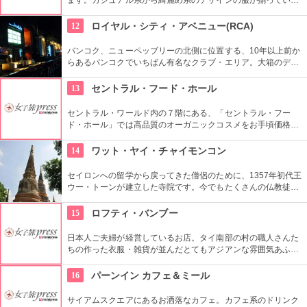
す。最新ファッションをお手頃価格で買えるのでＯＬに人気で
す。
12
ロイヤル・シティ・アベニュー(RCA)
バンコク、ニューペッブリーの北側に位置する、10年以上前か
らあるバンコクでいちばん有名なクラブ・エリア。大箱のディ
スコやクラブ、パブ等が密集しているのでいろいろはしごする
と自分のお気に入りのクラブが見つかるかも。BTSや地下鉄の
13
セントラル・フード・ホール
最寄り駅がないため、タクシーで行って。
セントラル・ワールド内の７階にある、「セントラル・フー
ド・ホール」では高品質のオーガニックコスメをお手頃価格で
買う事ができます。美白効果がある「マンゴスチン石鹸」や、
タイのオーガニックハーブを使ったヘアケア商品などはお土産
14
ワット・ヤイ・チャイモンコン
に喜ばれます。
セイロンへの留学から戻ってきた僧侶のために、1357年初代王
ウー・トーンが建立した寺院です。今でもたくさんの仏教徒が
足を運び、週末には観光客も多く訪れます。高さ72mの巨大な
塔、横になった涅槃の仏像、チェディ前であぐらを組む大きな
15
ロフティ・バンブー
仏像など、どれもすごいスケールです。
日本人ご夫婦が経営しているお店。タイ南部の村の職人さんた
ちの作った衣服・雑貨が並んだとてもアジアンな雰囲気あふれ
る場所には、異国へ来たという雰囲気を感じさせてくれるでし
ょう。
16
パーンイン カフェ＆ミール
サイアムスクエアにあるお洒落なカフェ。カフェ系のドリンク