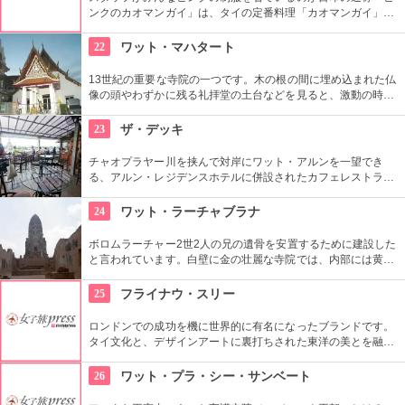
ンクのカオマンガイ」は、タイの定番料理「カオマンガイ」で
有名なお店です。定番メニューの「カオマンガイ」は鶏出汁ス
ープで炊いたご飯の上に鶏肉をのせて、にんにくの効いた甘辛
22
ワット・マハタート
の特製タレをかけて食べます。
13世紀の重要な寺院の一つです。木の根の間に埋め込まれた仏
像の頭やわずかに残る礼拝堂の土台などを見ると、激動の時代
を経てきたという足跡を垣間見ることができます。
23
ザ・デッキ
チャオプラヤー川を挟んで対岸にワット・アルンを一望でき
る、アルン・レジデンスホテルに併設されたカフェレストラ
ン。お勧めはサンセット〜夜景。ワットアルンが見えるテラス
席は人気なので事前に予約をしておくこと。
24
ワット・ラーチャブラナ
ボロムラーチャー2世2人の兄の遺骨を安置するために建設した
と言われています。白壁に金の壮麗な寺院では、内部には黄金
の仏像があるなど見ごたえ十分です。また敷地内には、金閣寺
の造りを模した日本人納骨堂もあります。
25
フライナウ・スリー
ロンドンでの成功を機に世界的に有名になったブランドです。
タイ文化と、デザインアートに裏打ちされた東洋の美とを融合
したそのスタイルには多くのファンがいます。
26
ワット・プラ・シー・サンベート