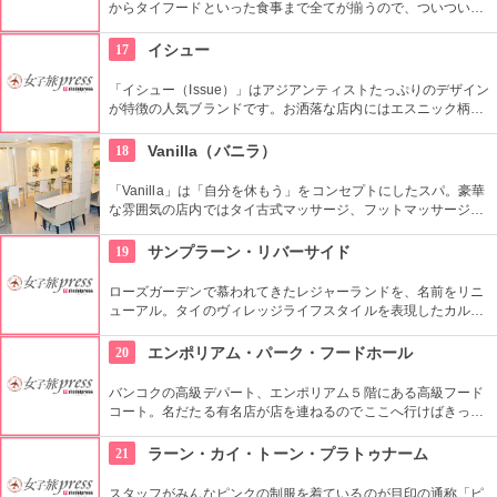
からタイフードといった食事まで全てが揃うので、ついつい長
居してしまいそう。おひとり様でもOKなので気兼ねなく入れ
る。
17
イシュー
「イシュー（Issue）」はアジアンティストたっぷりのデザイン
が特徴の人気ブランドです。お洒落な店内にはエスニック柄の
ワンピースや手書きイラスト入りのＴシャツなど個性的なアイ
テムが並んでいます。丁寧な刺繍が施されたバッグや、インド
18
Vanilla（バニラ）
の古布を使ったビンテージ調のバッグがお洒落な女子に人気で
す。
「Vanilla」は「自分を休もう」をコンセプトにしたスパ。豪華
な雰囲気の店内ではタイ古式マッサージ、フットマッサージ、
フェイシャルトリートメントなどが受けられます。マッサージ
メニューは300バーツ（約900円）からと日本より安価なとこ
19
サンプラーン・リバーサイド
ろがタイならでは。数種類ものハーブを詰め込んだオーガニッ
クハーバルボールでのマッサージや、全身をほぐし身体を活性
ローズガーデンで慕われてきたレジャーランドを、名前をリニ
化するタイ古式マッサージ、さらに金箔やアロマキャンドルの
ューアル。タイのヴィレッジライフスタイルを表現したカルチ
ようなユニークな素材を用いたオイルマッサージも体験できま
ャーショーが有名。宿泊施設も完備しており、他にもゴルフや
す。人目を気にしなくて良いプライベートルームと、初めてで
スパ、文化体験を楽しむこともできます。
20
エンポリアム・パーク・フードホール
も気軽に受けられるフットマッサージスペースの両方が用意さ
れています。
バンコクの高級デパート、エンポリアム５階にある高級フード
コート。名だたる有名店が店を連ねるのでここへ行けばきっと
食べたいものもすぐ見つかるはず。窓からはベンチャシリ公園
が望め、景色も抜群。
21
ラーン・カイ・トーン・プラトゥナーム
スタッフがみんなピンクの制服を着ているのが目印の通称「ピ