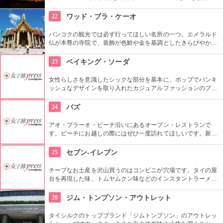
落。日本人には最適な味であり、具材も豊富。ワインなどお酒
の種類も豊富に置いてある。食べ放題もしており１０００円ち
22
ワッド・ブラ・ケーオ
ょっとでお腹一杯食べられる。
バンコクの観光では必ず行ってほしい名所の一つ。エメラルド
仏が本尊の寺院で、装飾が色鮮や金を基調としたきらびやかな
建物が並び、タイの仏教文化を肌で感じることができる。入場
料が高いこと、いつ行っても人が多のが残念だが、是非一度足
23
ベイキング・ソーダ
を運んで欲しい。
女性らしさを意識したシックな部分を基本に、ポップでパンキ
ッシュなデザインを取り入れたカジュアルファッションのブラ
ンドです。明るい色のファッションを好む女性にとてもオスス
メです。
24
バズ
アオ・プラーオ・ビーチ沿いにあるオープン・レストランで
す。ビーチにお越しの際にはぜひ一度訪れてほしいです。新鮮
なシーフード料理などを堪能してください。
25
セブン-イレブン
チープなお土産を沢山買うのはコンビニが穴場です。タイの屋
台を再現した味、トムヤムクン味などのインスタントラーメン
は男性へ、いい香りがする石鹸やシャンプー、柔軟剤は女性へ
のお土産に最適です。ツバメの巣などの美容ドリンクや、日本
26
ジム・トンプソン・アウトレット
のお菓子の日本未発売の味などもあります。
タイシルクのトップブランド「ジムトンプソン」のアウトレッ