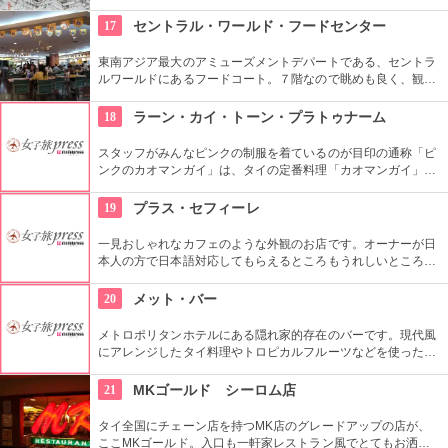
で、頂上に2.5ｋｇの黄金珠が付けられているのが「黄金〜」の
名前の由来です。仏塔は階段で上に上れて、頂上からはアユタ
17
セントラル・ワールド・フードセンター
ヤの街が一望できます。
東南アジア最大のアミューズメントデパートである、セントラ
ルワールドにあるフードコート。７階なので眺めも良く、観光
客だけでなく地元人でも賑わう。フードコート内のお店はタイ
料理を中心に中華料理やインド料理日本食等々、各種あり。お
18
ラーン・カイ・トーン・プラトゥナーム
値段はタイ料理で40B〜。
スタッフがみんなピンクの制服を着ているのが目印の通称「ピ
ンクのカオマンガイ」は、タイの定番料理「カオマンガイ」で
有名なお店です。定番メニューの「カオマンガイ」は鶏出汁ス
ープで炊いたご飯の上に鶏肉をのせて、にんにくの効いた甘辛
19
プラス・セフィーレ
の特製タレをかけて食べます。
一見おしゃれなカフェのような外観のお店です。オーナーが日
本人の方で日本語対応してもらえるところもうれしいところで
す。安く利用できるところと、きれいな店内に日本人にもとて
も人気です。
20
メット・バー
メトロポリタンホテルにある隠れ家的存在のバーです。現代風
にアレンジしたタイ料理やトロピカルフルーツなどを使った２
０種類もあるマティーニが人気です。ＤＪブースもあり時間帯
によってはダンスもできます。
21
MKゴールド シーロム店
タイ全国にチェーン店を持つMK店のグレードアップの店が、
ここMKゴールド。入口も一軒家レストラン風でとてもお洒