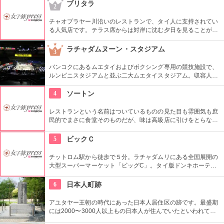
の総本山・タイ初の大学・バンコク最古寺、いくつもの顔を持
ブリタラ
2
つ。ワットポー内には敷地内に２か所あるタイ古式マッサージ
場があり、マッサージを受けることができるのでおすすめ。
チャオプラヤー川沿いのレストランで、タイ人に支持されてい
る人気店です。テラス席からは対岸に沈む夕日を見ることがで
きます。日没後は川にかかる橋がライトアップされ、テーブル
の上のキャンドルに照らされたロマンティックなディナーを楽
ラチャダムヌーン・スタジアム
3
しむ事ができます。タイ料理のほかにも西洋・和・中とメニュ
ーが充実しています。
バンコクにあるムエタイおよびボクシング専用の競技施設で、
ルンビニスタジアムと並ぶ二大ムエタイスタジアム。収容人数
はなんと1万人以上。地元の人と混ざって本場のムエタイを観
戦したい。
4
ソートン
レストランという名前はついているものの見た目も雰囲気も庶
民的でまさに食堂そのものだが、味は高級店に引けをとらな
い、地元人に人気のシーフードのお店。店の前で炭火で豪快に
焼いてくれる海老、しゃこ、貝、カニなどの魚介類はすべて新
5
ビックＣ
鮮で美味！そのためいつも行列が絶えない。
チットロム駅から徒歩で５分。ラチャダムリにある全国展開の
大型スーパーマーケット「ビッグC」。タイ版ドンキホーテと
いう感じで、タイの日用品や食料雑貨がなんでもそろいます。
6
日本人町跡
アユタヤー王朝の時代にあった日本人居住区の跡です。最盛期
には2000〜3000人以上もの日本人が住んでいたといわれてい
ます。是非一度その遺跡を訪れてほしいです。