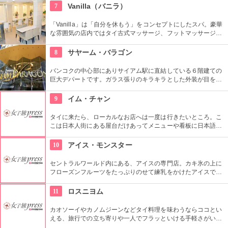
7
Vanilla（バニラ）
「Vanilla」は「自分を休もう」をコンセプトにしたスパ。豪華
な雰囲気の店内ではタイ古式マッサージ、フットマッサージ、
フェイシャルトリートメントなどが受けられます。マッサージ
メニューは300バーツ（約900円）からと日本より安価なとこ
8
サヤーム・バラゴン
ろがタイならでは。数種類ものハーブを詰め込んだオーガニッ
クハーバルボールでのマッサージや、全身をほぐし身体を活性
バンコクの中心部にありサイアム駅に直結している６階建ての
化するタイ古式マッサージ、さらに金箔やアロマキャンドルの
巨大デパートです。ガラス張りのキラキラとした外装が目をひ
ようなユニークな素材を用いたオイルマッサージも体験できま
きます。ブランド店からタイのお土産屋さんまで色々なショッ
す。人目を気にしなくて良いプライベートルームと、初めてで
プが並んでいて、映画館や水族館まであり、１日中楽しむ事が
9
イム・チャン
も気軽に受けられるフットマッサージスペースの両方が用意さ
できます。グランドフロアにある大きなフードコートは
れています。
タイに来たら、ローカルなお店へは一度は行きたいところ。こ
こは日本人街にある屋台だけあってメニューや看板に日本語で
記載されているので、安心してオーダー出来る。
10
アイス・モンスター
セントラルワールド内にある、アイスの専門店。カキ氷の上に
フローズンフルーツをたっぷりのせて練乳をかけたアイスで、
マンゴーをはじめとするトロピカルフルーツが贅沢に乗ってい
てひんやり美味しい。一番人気はなんといってもマンゴー。そ
11
ロスニヨム
の他多種類のトッピングがあり自分だけのオリジナルスイーツ
も作れる。
カオソーイやカノムジーンなどタイ料理を味わうならココとい
える、旅行での立ち寄りや一人でフラッといける手軽さがいい
お店です。クラシカルでおしゃれな店内のデザインも一見の価