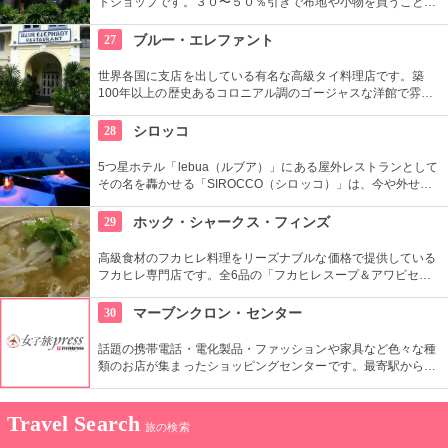
トショップです。３０〜５０％引きで布地や小物を買うことが
できます。店内は１階から３階までは布地売り場、４階は小物
売場で洋服やポーチ、ネクタイなどが揃っています。５階はイ
27
ブルー・エレファント
ンテリア小物とカフェのフロアーになっています。
世界各国に支店を出している有名な高級タイ料理店です。築
100年以上の歴史あるコロニアル調のゴージャスな洋館で雰囲
気も抜群です。宮廷料理をベースとした本格的なタイ料理を提
供してくれます。ブラックチキンを使ったグリーンカレーや、
28
シロッコ
竹製の器に入った魚料理など素材や見た目にこだわった料理を
楽しむ事ができます。
5つ星ホテル「lebua（ルブア）」にある屋外レストランとして
その名を轟かせる「SIROCCO（シロッコ）」は、今や外せな
いバンコクの名所。お値段は高めだけれれども、素晴らしい夜
景と雰囲気は必見。バーは予約不要だが、レストラン早めに予
29
ホック・シャークス・フィンズ
約を。
高級食材のフカヒレ料理をリーズナブルな価格で提供している
フカヒレ専門店です。全6品の「フカヒレスープ＆アワビセッ
ト」は、濃厚なこってりとしたフカヒレスープと、ボリューム
たっぷりのアワビご飯を食べる事ができる人気メニューです。
30
マーブンクロン・センター
話題の携帯電話・電化製品・ファッションや家具など色々な種
類のお店が集まったショッピングセンターです。最寄駅からの
アクセスも良く、旅行者にとても人気のある場所です。秋葉原
の通りを一つにまとめたような印象です。
Travel Search
旅の検索