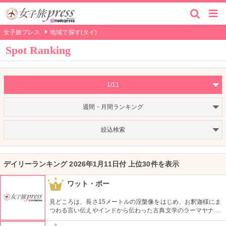
女子旅プレス
地域で探す(タイ)
Spot Ranking
1/11
週間・月間ランキング
絞込検索
デイリーランキング 2026年1月11日付 上位30件を表示
ワット・ポー
1
見どころは、長さ15メートルの涅槃像をはじめ、お釈迦様にま
つわる言い伝えやインドから伝わった古典文学のラーマヤナな
どを描いた本堂の壁画など。お寺だけでなく、タイマッサージ