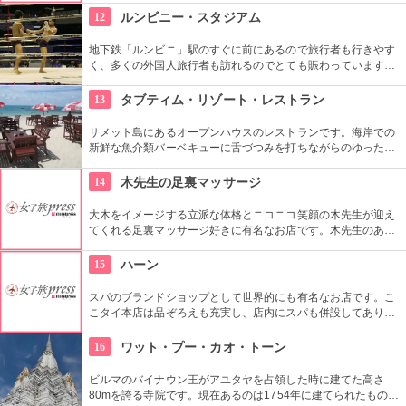
値アリです。
12
ルンビニー・スタジアム
地下鉄「ルンビニ」駅のすぐに前にあるので旅行者も行きやす
く、多くの外国人旅行者も訪れるのでとても賑わっています。
リングサイドで観戦する外国人観光客に加え地元タイ人の熱狂
的なファンで盛り上がるこのスタジアムで一緒に盛りあがろ
13
タブティム・リゾート・レストラン
う。
サメット島にあるオープンハウスのレストランです。海岸での
新鮮な魚介類バーベキューに舌づつみを打ちながらのゆったり
したひと時はいかがでしょうか。
14
木先生の足裏マッサージ
大木をイメージする立派な体格とニコニコ笑顔の木先生が迎え
てくれる足裏マッサージ好きに有名なお店です。木先生のあた
たかい手から繰り出されるマッサージで「いてーっ！」と叫ん
でみてください（笑）
15
ハーン
スパのブランドショップとして世界的にも有名なお店です。こ
こタイ本店は品ぞろえも充実し、店内にスパも併設してあり、
最高のくつろぎを約束してくれるでしょう。
16
ワット・プー・カオ・トーン
ビルマのバイナウン王がアユタヤを占領した時に建てた高さ
80mを誇る寺院です。現在あるのは1754年に建てられたもの