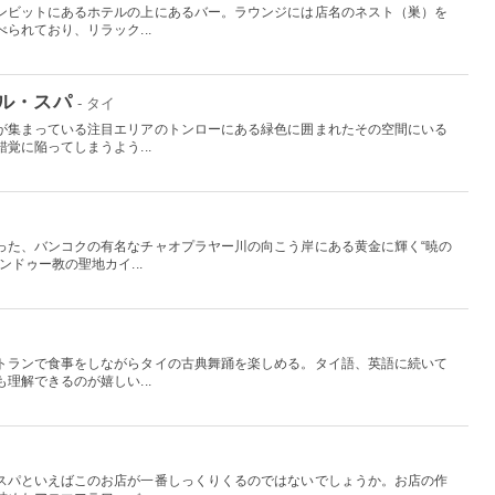
ンビットにあるホテルの上にあるバー。ラウンジには店名のネスト（巣）を
られており、リラック...
ル・スパ
- タイ
が集まっている注目エリアのトンローにある緑色に囲まれたその空間にいる
覚に陥ってしまうよう...
った、バンコクの有名なチャオプラヤー川の向こう岸にある黄金に輝く“暁の
ドゥー教の聖地カイ...
トランで食事をしながらタイの古典舞踊を楽しめる。タイ語、英語に続いて
理解できるのが嬉しい...
スパといえばこのお店が一番しっくりくるのではないでしょうか。お店の作