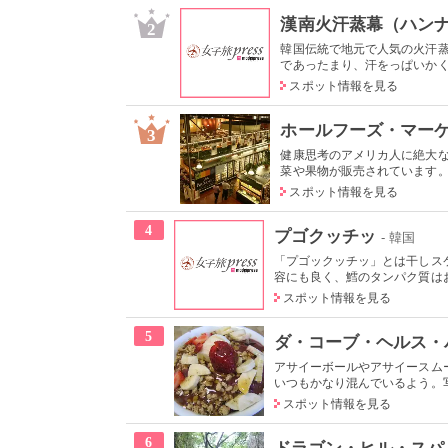
漢南火汗蒸幕（ハン
2
韓国伝統で地元で人気の火汗
であったまり、汗をっぱいかくこ
スポット情報を見る
ホールフーズ・マー
3
健康思考のアメリカ人に絶大
菜や果物が販売されています。時
スポット情報を見る
4
プゴクッチッ
- 韓国
「プゴックッチッ」とは干しス
容にも良く、鱈のタンパク質はお
スポット情報を見る
5
ダ・コーブ・ヘルス・
アサイーボールやアサイースム
いつもかなり混んでいるよう。写
スポット情報を見る
6
ドラゴン・ヒル・スパ