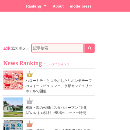
Ranking
About
modelpress
記事
旅スポット
News Ranking
ニュースランキング
1
ハローキティとコラボしたリボンモチーフ
のスイーツビュッフェ、京都センチュリー
ホテルで開催
2
横浜・海の公園にスタバオープン “文化
財”のレトロ洋館で至福のコーヒー時間
3