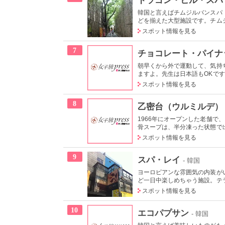
韓国と言えばチムジルバンスパ
どを揃えた大型施設です。チムジ
スポット情報を見る
7
チョコレート・パイナ
朝早くから外で運動して、気持
ますよ。先生は日本語もOKです
スポット情報を見る
8
乙密台（ウルミルデ）
1966年にオープンした老舗
骨スープは、半分凍った状態で出
スポット情報を見る
9
スパ・レイ
- 韓国
ヨーロピアンな雰囲気の内装が
ど一日中楽しめちゃう施設。テラ
スポット情報を見る
10
エコパプサン
- 韓国