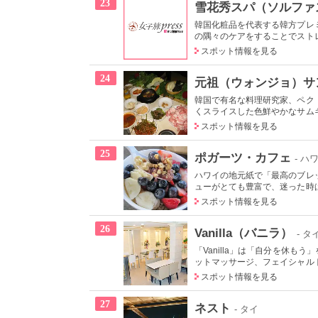
23
雪花秀スパ（ソルファ
韓国化粧品を代表する韓方プレ
の隅々のケアをすることでストレ
スポット情報を見る
24
元祖（ウォンジョ）サ
韓国で有名な料理研究家、ペク
くスライスした色鮮やかなサムギ
スポット情報を見る
25
ポガーツ・カフェ
- ハ
ハワイの地元紙で「最高のブレ
ューがとても豊富で、迷った時は
スポット情報を見る
26
Vanilla（バニラ）
- タ
「Vanilla」は「自分を休
ットマッサージ、フェイシャルト
スポット情報を見る
27
ネスト
- タイ