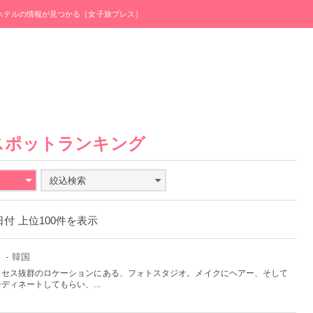
・ホテルの情報が見つかる［女子旅プレス］
スポットランキング
絞込検索
4日付 上位100件を表示
ト
- 韓国
クセス抜群のロケーションにある、フォトスタジオ。メイクにヘアー、そして
ィネートしてもらい、...