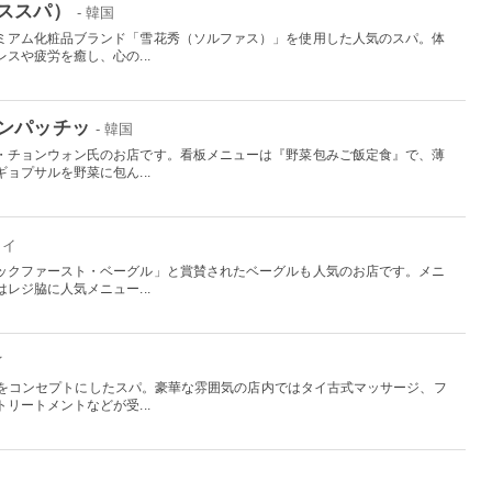
ススパ）
- 韓国
ミアム化粧品ブランド「雪花秀（ソルファス）」を使用した人気のスパ。体
スや疲労を癒し、心の...
ンパッチッ
- 韓国
・チョンウォン氏のお店です。看板メニューは『野菜包みご飯定食』で、薄
ョプサルを野菜に包ん...
ワイ
ックファースト・ベーグル」と賞賛されたベーグルも人気のお店です。メニ
レジ脇に人気メニュー...
イ
もう」をコンセプトにしたスパ。豪華な雰囲気の店内ではタイ古式マッサージ、フ
リートメントなどが受...