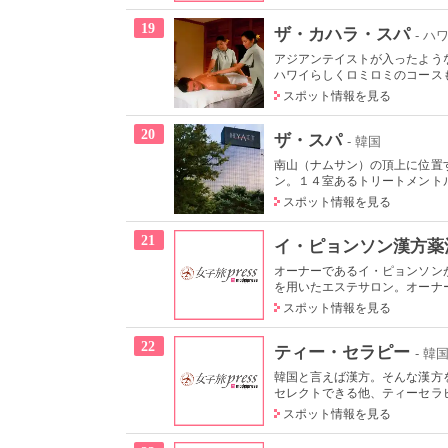
19
ザ・カハラ・スパ
- ハ
アジアンテイストが入ったよう
ハワイらしくロミロミのコースも
スポット情報を見る
20
ザ・スパ
- 韓国
南山（ナムサン）の頂上に位置
ン。１４室あるトリートメントル
スポット情報を見る
21
イ・ピョンソン漢方薬
オーナーであるイ・ピョンソン
を用いたエステサロン。オーナー
スポット情報を見る
22
ティー・セラピー
- 韓
韓国と言えば漢方。そんな漢方
セレクトできる他、ティーセラピ
スポット情報を見る