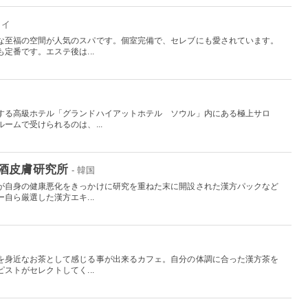
ワイ
な至福の空間が人気のスパです。個室完備で、セレブにも愛されています。
定番です。エステ後は...
する高級ホテル「グランドハイアットホテル ソウル」内にある極上サロ
ームで受けられるのは、...
酒皮膚研究所
- 韓国
が自身の健康悪化をきっかけに研究を重ねた末に開設された漢方パックなど
自ら厳選した漢方エキ...
国
を身近なお茶として感じる事が出来るカフェ。自分の体調に合った漢方茶を
ストがセレクトしてく...