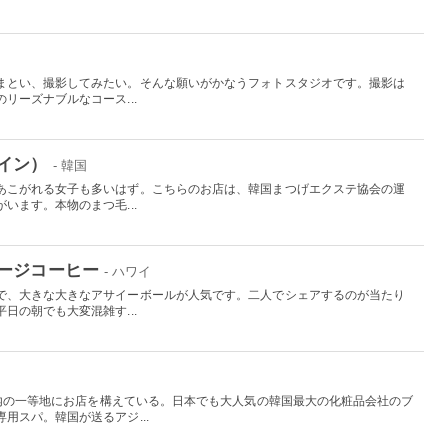
国
まとい、撮影してみたい。そんな願いがかなうフォトスタジオです。撮影は
リーズナブルなコース...
イン）
- 韓国
あこがれる女子も多いはず。こちらのお店は、韓国まつげエクステ協会の運
います。本物のまつ毛...
ージコーヒー
- ハワイ
で、大きな大きなアサイーボールが人気です。二人でシェアするのが当たり
日の朝でも大変混雑す...
L内の一等地にお店を構えている。日本でも大人気の韓国最大の化粧品会社のブ
用スパ。韓国が送るアジ...