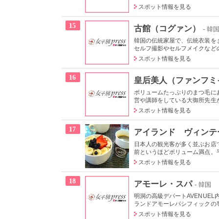
スポット情報を見る
15
古館（コグァン）
- 韓
韓国の伝統家屋で、伝統衣装を
セルフ撮影やセルフメイクなどの
スポット情報を見る
16
皇后美人（ファンフミ
ボリュームたっぷりのまつ毛に
営や講師をしている大御所先生が
スポット情報を見る
17
アイランド ヴィンテ
日本人の観光客が多く並ぶお店
前というほどボリューム満点。平
スポット情報を見る
18
アモーレ・スパ
- 韓国
明洞の高級デパートAVENUE
ランドアモーレパシフィックの専
スポット情報を見る