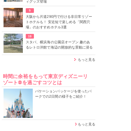
ィグッズ登場
9
大阪から片道290円で行ける非日常リゾー
トホテルも！ 安近短で楽しめる「関西穴
場」のおすすめホテル3選
10
スタバ、横浜海の公園店オープン 趣のあ
るレトロ洋館で海辺の開放的な景観に浸る
もっと見る
時間に余裕をもって東京ディズニーリ
ゾート®を過ごすコツとは
バケーションパッケージを使ったパ
ークでの2日間の様子をご紹介！
もっと見る