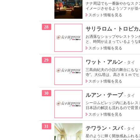
ナナ周辺でも一番賑やかなスク
イメージさせるようソファが並べ
スポット情報を見る
28
サリラロム・トロピカ
お洒落なショップやレストラン
と、時間が止まっているような錯
スポット情報を見る
29
ワット・アルン
- タイ
三島由紀夫の小説の舞台にもな
寺”。大仏塔は、高さ８１ｍでヒン
スポット情報を見る
30
ルアン・テープ
- タイ
シーロムビレッジ内にあるレス
日本語の解説も流れるので背景も
スポット情報を見る
31
テワラン・スパ
- タイ
星のように輝く開放感あふれる