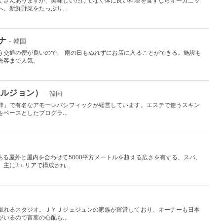
くさんありますが、美味しいだけでなく体に良い料理を食すならオーガニッ
。新鮮野菜をたっぷり...
ナ
- 韓国
う交通の便が良いので、 雨の日もぬれずにお店に入ることができる。施設も
光客まで人気。
ユルジョン）
- 韓国
律」で有名なアモーレパシフィックが経営しています。エステで使うスキン
ベースとしたプログラ...
ある屋外と屋内を合わせて5000平方メートルを超える広さを有する、スパ、
主に3エリアで構成され...
撮れるスタジオ。ＪＹＪジェジュンの家族が運営しており、オーナーも日本
いるので言葉の心配も...