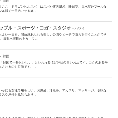
- 韓国
！ここ「ドラゴンヒルスパ」はスパや露天風呂、睡眠室、温水屋外プールな
ル服で一日過ごせる施...
ップル・スポーツ・ヨガ・スタジオ
- ハワイ
ちよい一日を。開放感あふれる美しい公園やビーチでヨガを行うことができ
。毎週水曜日の夕方、ワ...
- 韓国
で、「韓国で一番おいしい」といわれるほど評価の高いお店です。コクのある牛
されるのも特徴です。...
いかにも女性専用らしい。お風呂、汗蒸幕、アカスリ、マッサージ、仮眠な
スや屋外お風呂もあり...