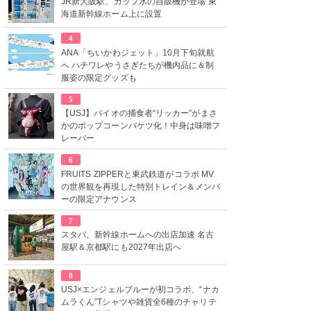
JR新大阪駅、カップ氷の自販機が登場 東
海道新幹線ホーム上に設置
4
ANA「ちいかわジェット」10月下旬就航
へ ハチワレやうさぎたちが機内品に＆制
服姿の限定グッズも
5
【USJ】バイオの捕食者“リッカー”がまさ
かのポップコーンバケツ化！中身は味噌フ
レーバー
6
FRUITS ZIPPERと東武鉄道がコラボ MV
の世界観を再現した特別トレイン＆メンバ
ーの限定アナウンス
7
スタバ、新幹線ホームへの出店加速 名古
屋駅＆京都駅にも2027年出店へ
8
USJ×エンジェルブルーが初コラボ、“ナカ
ムラくん”Tシャツや雑貨全6種のチャリテ