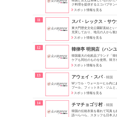
韓国と言えば美味しいものがた
ク料理を提供するエコパプサンへ
スポット情報を見る
11
スパ・レックス・サウ
東大門歴史文化公園駅直結とい
充実しており、地元の人から観
スポット情報を見る
12
韓律亭 明洞店（ハン
韓国最大の化粧品ブランド「韓
ケアも同社のものを使用。韓方を
スポット情報を見る
13
アウェイ・スパ
- 韓国
Wソウル・ウォーカーヒル内に
プール、フィットネス・ジムと、
スポット情報を見る
14
チマチョゴリ村
- 韓国
韓国の伝統衣装を着れて写真も
語ぺらぺら、スタッフも日本人が