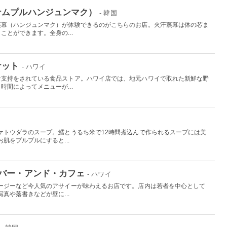
ナムプルハンジュンマク）
- 韓国
蒸幕（ハンジュンマク）が体験できるのがこちらのお店。火汗蒸幕は体の芯ま
とができます。全身の...
ケット
- ハワイ
な支持をされている食品ストア。ハワイ店では、地元ハワイで取れた新鮮な野
間によってメニューが...
ケトウダラのスープ。鱈とうるち米で12時間煮込んで作られるスープには美
肌をプルプルにすると...
バー・アンド・カフェ
- ハワイ
ージーなど今人気のアサイーが味わえるお店です。店内は若者を中心として
真や落書きなどが壁に...