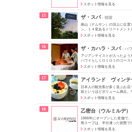
スポット情報を見る
15
ザ・スパ
- 韓国
南山（ナムサン）の頂上に位置
ン。１４室あるトリートメントル
スポット情報を見る
16
ザ・カハラ・スパ
- ハ
アジアンテイストが入ったよう
ハワイらしくロミロミのコースも
スポット情報を見る
17
アイランド ヴィンテ
日本人の観光客が多く並ぶお店
前というほどボリューム満点。平
スポット情報を見る
18
乙密台（ウルミルデ）
1966年にオープンした老舗
骨スープは、半分凍った状態で出
スポット情報を見る