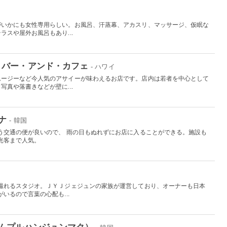
がいかにも女性専用らしい。お風呂、汗蒸幕、アカスリ、マッサージ、仮眠な
スや屋外お風呂もあり...
・バー・アンド・カフェ
- ハワイ
ムージーなど今人気のアサイーが味わえるお店です。店内は若者を中心として
真や落書きなどが壁に...
ナ
- 韓国
う交通の便が良いので、 雨の日もぬれずにお店に入ることができる。施設も
光客まで人気。
撮れるスタジオ。ＪＹＪジェジュンの家族が運営しており、オーナーも日本
いるので言葉の心配も...
ムプルハンジュンマク）