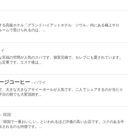
する高級ホテル「グランドハイアットホテル ソウル」内にある極上サロ
ームで受けられるのは、...
ワイ
な至福の空間が人気のスパです。個室完備で、セレブにも愛されています。
定番です。エステ後は...
ージコーヒー
- ハワイ
で、大きな大きなアサイーボールが人気です。二人でシェアするのが当たり
日の朝でも大変混雑す...
- 韓国
で、「韓国で一番おいしい」といわれるほど評価の高いお店です。コクのある牛
されるのも特徴です。...