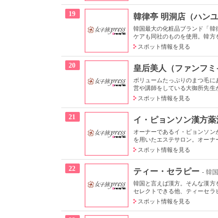
19
韓律亭 明洞店（ハン
韓国最大の化粧品ブランド「韓
ケアも同社のものを使用。韓方を
スポット情報を見る
20
皇后美人（ファンフミ
ボリュームたっぷりのまつ毛に
営や講師をしている大御所先生が
スポット情報を見る
21
イ・ピョンソン漢方薬
オーナーであるイ・ピョンソン
を用いたエステサロン。オーナー
スポット情報を見る
22
ティー・セラピー
- 韓
韓国と言えば漢方。そんな漢方
セレクトできる他、ティーセラピ
スポット情報を見る