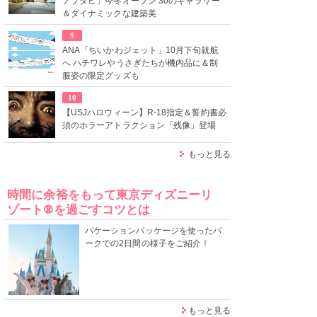
アブダビ」今冬オープン 30のギャラリー
＆ダイナミックな建築美
9
ANA「ちいかわジェット」10月下旬就航
へ ハチワレやうさぎたちが機内品に＆制
服姿の限定グッズも
10
【USJハロウィーン】R-18指定＆誓約書必
須のホラーアトラクション「残像」登場
もっと見る
時間に余裕をもって東京ディズニーリ
ゾート®を過ごすコツとは
バケーションパッケージを使ったパ
ークでの2日間の様子をご紹介！
もっと見る