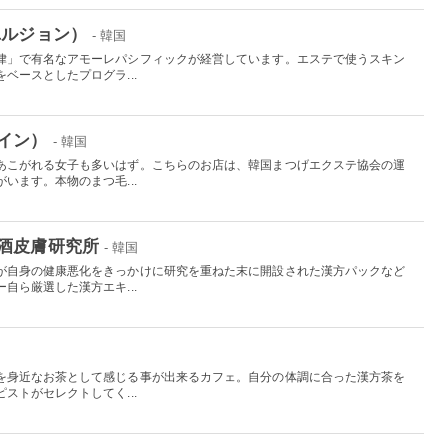
ユルジョン）
- 韓国
律」で有名なアモーレパシフィックが経営しています。エステで使うスキン
ベースとしたプログラ...
イン）
- 韓国
あこがれる女子も多いはず。こちらのお店は、韓国まつげエクステ協会の運
います。本物のまつ毛...
酒皮膚研究所
- 韓国
が自身の健康悪化をきっかけに研究を重ねた末に開設された漢方パックなど
自ら厳選した漢方エキ...
国
を身近なお茶として感じる事が出来るカフェ。自分の体調に合った漢方茶を
ストがセレクトしてく...