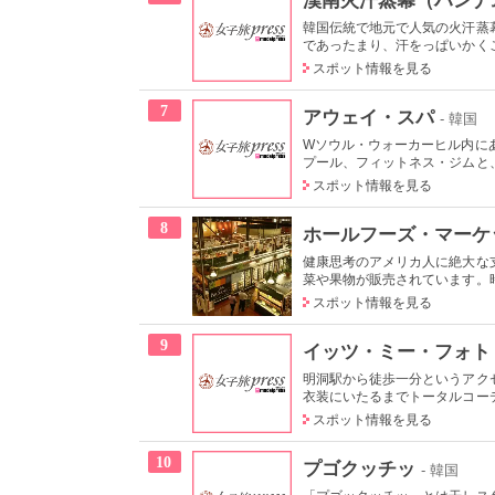
韓国伝統で地元で人気の火汗蒸
であったまり、汗をっぱいかくこ
スポット情報を見る
7
アウェイ・スパ
- 韓国
Wソウル・ウォーカーヒル内に
プール、フィットネス・ジムと、
スポット情報を見る
8
ホールフーズ・マーケ
健康思考のアメリカ人に絶大な
菜や果物が販売されています。時
スポット情報を見る
9
イッツ・ミー・フォト
明洞駅から徒歩一分というアク
衣装にいたるまでトータルコーデ
スポット情報を見る
10
プゴクッチッ
- 韓国