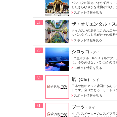
バンコクの観光では必ず行って
したきらびやかな建物が並び、タ
スポット情報を見る
28
ザ・オリエンタル・ス
タイのスパの歴史はこのお店か
ッパスタイルを混ぜたその優雅な
スポット情報を見る
29
シロッコ
- タイ
5つ星ホテル「lebua（ルブ
は、今や外せないバンコクの名所
スポット情報を見る
30
氣（Chi)
- タイ
日本や他のアジア諸国にもある
トです。全９室あるトリートメン
スポット情報を見る
31
ブーツ
- タイ
イギリスメーカーのコスメブラ