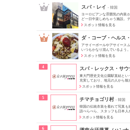
スパ・レイ
- 韓国
2
ヨーロピアンな雰囲気の内装
ど一日中楽しめちゃう施設。テラ
スポット情報を見る
ダ・コーブ・ヘルス
3
アサイーボールやアサイース
いつもかなり混んでいるよう。写
スポット情報を見る
4
スパ・レックス・サウ
東大門歴史文化公園駅直結とい
充実しており、地元の人から観
スポット情報を見る
5
チマチョゴリ村
- 韓国
韓国の伝統衣装を着れて写真も
語ぺらぺら、スタッフも日本人が
スポット情報を見る
6
漢南火汗蒸幕（ハンナ