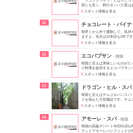
「プゴックッチッ」とは干しス
容にも良く、鱈のタンパク質はお
スポット情報を見る
11
チョコレート・パイナ
朝早くから外で運動して、気持
ますよ。先生は日本語もOKです
スポット情報を見る
12
エコパプサン
- 韓国
韓国と言えば美味しいものがた
ク料理を提供するエコパプサンへ
スポット情報を見る
13
ドラゴン・ヒル・スパ
韓国と言えばチムジルバンスパ
どを揃えた大型施設です。チムジ
スポット情報を見る
14
アモーレ・スパ
- 韓国
明洞の高級デパートAVENUE
ランドアモーレパシフィックの専