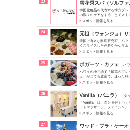
23
雪花秀スパ（ソルファ
韓国化粧品を代表する韓方プレ
の隅々のケアをすることでストレ
スポット情報を見る
24
元祖（ウォンジョ）サ
韓国で有名な料理研究家、ペク
くスライスした色鮮やかなサムギ
スポット情報を見る
25
ポガーツ・カフェ
- ハ
ハワイの地元紙で「最高のブレ
ューがとても豊富で、迷った時は
スポット情報を見る
26
Vanilla（バニラ）
- タ
「Vanilla」は「自分を休
ットマッサージ、フェイシャルト
スポット情報を見る
27
ワッド・ブラ・ケーオ