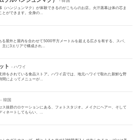
- 韓国
幕（ハンジュンマク）が体験できるのがこちらのお店。火汗蒸幕は体の芯ま
とができます。全身の...
ある屋外と屋内を合わせて5000平方メートルを超える広さを有する、スパ、
主に3エリアで構成され...
ット
- ハワイ
支持をされている食品ストア。ハワイ店では、地元ハワイで取れた新鮮な野
間によってメニューが...
- 韓国
セス抜群のロケーションにある、フォトスタジオ。メイクにヘアー、そして
ィネートしてもらい、...