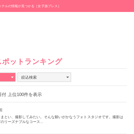
・ホテルの情報が見つかる［女子旅プレス］
スポットランキング
絞込検索
8日付 上位100件を表示
国
をまとい、撮影してみたい。そんな願いがかなうフォトスタジオです。撮影は
リーズナブルなコース...