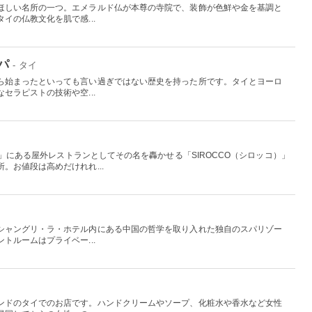
ほしい名所の一つ。エメラルド仏が本尊の寺院で、装飾が色鮮や金を基調と
イの仏教文化を肌で感...
パ
- タイ
ら始まったといっても言い過ぎではない歴史を持った所です。タイとヨーロ
セラピストの技術や空...
ア）」にある屋外レストランとしてその名を轟かせる「SIROCCO（シロッコ）」
。お値段は高めだけれれ...
シャングリ・ラ・ホテル内にある中国の哲学を取り入れた独自のスパリゾー
トルームはプライベー...
ンドのタイでのお店です。ハンドクリームやソープ、化粧水や香水など女性