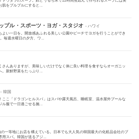
ケトウダラのスープ。鱈とうるち米で12時間煮込んで作られるスープには美
肌をプルプルにすると...
ップル・スポーツ・ヨガ・スタジオ
- ハワイ
ちよい一日を。開放感あふれる美しい公園やビーチでヨガを行うことができ
。毎週水曜日の夕方、ワ...
くさんありますが、美味しいだけでなく体に良い料理を食すならオーガニッ
。新鮮野菜をたっぷり...
- 韓国
！ここ「ドラゴンヒルスパ」はスパや露天風呂、睡眠室、温水屋外プールな
ル服で一日過ごせる施...
L内の一等地にお店を構えている。日本でも大人気の韓国最大の化粧品会社のブ
用スパ。韓国が送るアジ...