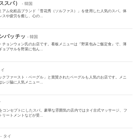
ススパ）
- 韓国
ミアム化粧品ブランド「雪花秀（ソルファス）」を使用した人気のスパ。体
スや疲労を癒し、心の...
ンパッチッ
- 韓国
・チョンウォン氏のお店です。看板メニューは『野菜包みご飯定食』で、薄
ョプサルを野菜に包ん...
ワイ
ックファースト・ベーグル」と賞賛されたベーグルも人気のお店です。メニ
レジ脇に人気メニュー...
イ
もう」をコンセプトにしたスパ。豪華な雰囲気の店内ではタイ古式マッサージ、フ
リートメントなどが受...
- タイ