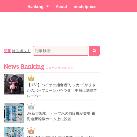
Ranking
About
modelpress
記事
旅スポット
News Ranking
ニュースランキング
1
【USJ】バイオの捕食者“リッカー”がまさ
かのポップコーンバケツ化！中身は味噌フ
レーバー
2
JR新大阪駅、カップ氷の自販機が登場 東
海道新幹線ホーム上に設置
3