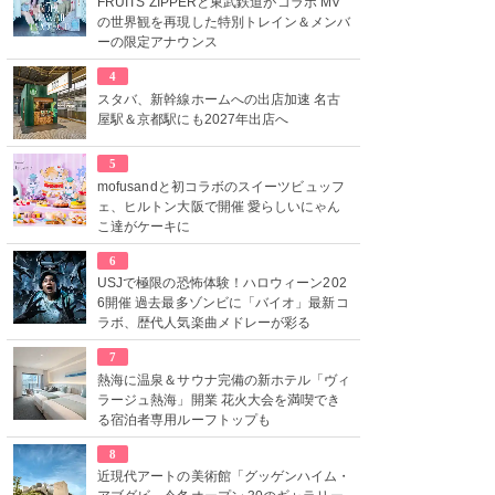
FRUITS ZIPPERと東武鉄道がコラボ MV
の世界観を再現した特別トレイン＆メンバ
ーの限定アナウンス
4
スタバ、新幹線ホームへの出店加速 名古
屋駅＆京都駅にも2027年出店へ
5
mofusandと初コラボのスイーツビュッフ
ェ、ヒルトン大阪で開催 愛らしいにゃん
こ達がケーキに
6
USJで極限の恐怖体験！ハロウィーン202
6開催 過去最多ゾンビに「バイオ」最新コ
ラボ、歴代人気楽曲メドレーが彩る
7
熱海に温泉＆サウナ完備の新ホテル「ヴィ
ラージュ熱海」開業 花火大会を満喫でき
る宿泊者専用ルーフトップも
8
近現代アートの美術館「グッゲンハイム・