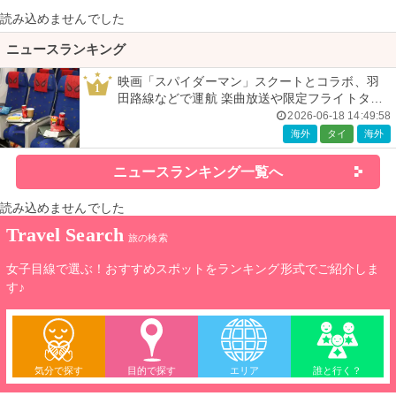
読み込めませんでした
ニュースランキング
映画「スパイダーマン」スクートとコラボ、羽
1
田路線などで運航 楽曲放送や限定フライトタグ
などの特典も
2026-06-18 14:49:58
海外
タイ
海外
ニュースランキング一覧へ
読み込めませんでした
Travel Search
旅の検索
女子目線で選ぶ！おすすめスポットをランキング形式でご紹介しま
す♪
気分で探す
目的で探す
エリア
誰と行く？