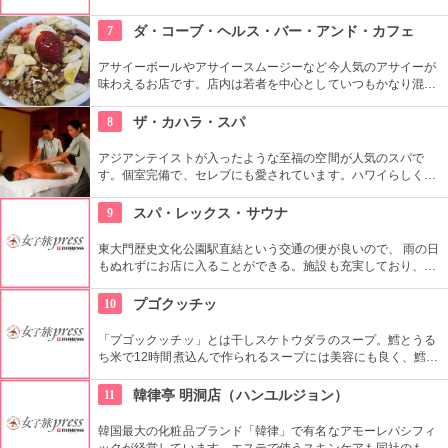
レパシフィックの専用スパ。韓国が送るアジア特有のトリート
メント内容はソウル国内だけでなく、海外の著名人からも高い
7
ダ・コーブ・ヘルス・バー・アンド・カフェ
評価を得ています。ゴージャスな空間の中で極上のエステはい
かがでしょう。要予約です。
アサイーボールやアサイースムージーなど今人気のアサイーが
味わえるお店です。店内は若者を中心としていつもかなり混ん
でいるよう。写真や落書きなどが壁にあり、おしゃれというよ
りアットホームな雰囲気です。夜にはバーになり、地元のミュ
8
ザ・カハラ・スパ
ージシャンの演奏が聴けることもあるのだとか
アジアンテイストが入ったような至福の空間が人気のスパで
す。個室完備で、セレブにも愛されています。ハワイらしくロ
ミロミのコースも定番です。エステ後はお土産でオリジナルコ
スメを買えば、おうちでも極上なエステ気分が味わえますね。
9
スパ・レックス・サウナ
東大門歴史文化公園駅直結という交通の便が良いので、 雨の日
もぬれずにお店に入ることができる。施設も充実しており、地
元の人から観光客まで人気。
10
プゴクッチッ
「プゴックッチッ」とは干しスケトウダラのスープ。鱈とうる
ち米で12時間煮込んで作られるスープには美容にも良く、鱈の
タンパク質はお肌をプルプルにすると言われています。優しい
味のスープは朝食にお勧めです。
11
韓律亭 明洞店（ハンユルジョン）
韓国最大の化粧品ブランド「韓律」で有名なアモーレパシフィ
ックが経営しています。エステで使うスキンケアも同社のもの