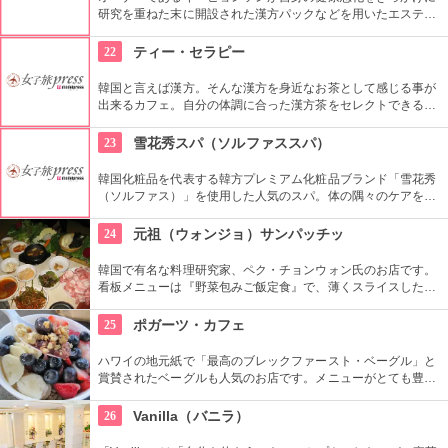
研究を重ねた末に開設された漢方パックなどを用いたエステサ
ロン。オーナー自ら厳選した漢方エキスはなんと10数年物！オ
ーダーメイドで施術は全てオールハンドで丁寧に施され、溜ま
22
ティー・セラピー
った老廃物をすっきりと流してくれます。
韓国と言えば漢方。そんな漢方を身近なお茶として感じる事が
出来るカフェ。自分の体調に合った漢方茶をセレクトできる
他、ティーセラピストがセレクトしてくれたお茶をお持ち帰り
することもできます。
23
雪花秀スパ（ソルファススパ）
韓国化粧品を代表する韓方プレミアム化粧品ブランド「雪花秀
（ソルファス）」を使用した人気のスパ。体の隅々のケアをす
ることでストレスや疲労を癒し、心の安定にもつなげていく施
術が受けれます。自分へのごほうびにいかがでしょう。
24
元祖（ウォンジョ）サンパッチッ
韓国で有名な料理研究家、ペク・チョンウォン氏のお店です。
看板メニューは『野菜包みご飯定食』で、薄くスライスした色
鮮やかなサムギョプサルを野菜に包んでいただきます。用意さ
れる有機野菜はなんと30種類も。見た目も楽しいですよ。
25
ポガーツ・カフェ
ハワイの地元紙で「最高のブレックファースト・ベーグル」と
賞賛されたベーグルも人気のお店です。メニューがとても豊富
で、迷った時はレジ脇に人気メニューの一覧があるのでそこか
らチョイスするといかも知れません。人気のアサイボウルはた
26
Vanilla（バニラ）
っぷりのフルーツとグラノーラ入り。店内のテーブル席の他に
テラス席もあります。