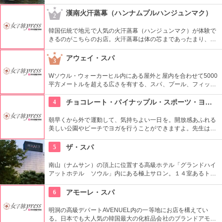
ューム満点。平日の朝でも大変混雑するそうですが、長く待っ
てでも食べる価値はあります。
漢南火汗蒸幕（ハンナムプルハンジュンマク）
2
韓国伝統で地元で人気の火汗蒸幕（ハンジュンマク）が体験で
きるのがこちらのお店。火汗蒸幕は体の芯まであったまり、汗
をっぱいかくことができます。全身の新陳代謝が促進され、毒
素や老廃物をたくさん出すことができるので旅の疲れもリフレ
アウェイ・スパ
3
ッシュできます。日本語も対応していますので、初めての方も
安心ですね。美容と健康にぜひ。
Wソウル・ウォーカーヒル内にある屋外と屋内を合わせて5000
平方メートルを超える広さを有する、スパ、プール、フィット
ネス・ジムと、主に3エリアで構成されたスパ。 韓国の陰陽や
古代アーユルヴェーダのトリートメントなど様々な技法をとり
4
チョコレート・パイナップル・スポーツ・ヨガ・スタジオ
いれたトリートメントやマッサージをうけられる。露天風呂か
らは韓国の市内が一望てきておすすめ。
朝早くから外で運動して、気持ちよい一日を。開放感あふれる
美しい公園やビーチでヨガを行うことができますよ。先生は日
本語もOKです。毎週水曜日の夕方、ワイキキビーチウォークの
芝生エリアで無料のヨガレッスンも行っているので、初心者は
5
ザ・スパ
コチラもぜひ。
南山（ナムサン）の頂上に位置する高級ホテル「グランドハイ
アットホテル ソウル」内にある極上サロン。１４室あるトリ
ートメントルームで受けられるのは、韓国の伝統的な経路マッ
サージとアロマテラピーを融合させたプログラム。カップルで
6
アモーレ・スパ
一緒に受けられるカップルスイートも人気。
明洞の高級デパートAVENUEL内の一等地にお店を構えてい
る。日本でも大人気の韓国最大の化粧品会社のブランドアモー