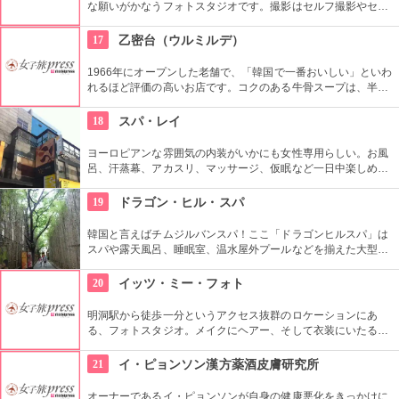
な願いがかなうフォトスタジオです。撮影はセルフ撮影やセル
フメイクなどのリーズナブルなコースがあるほか、メイクや撮
影をお任せするプランもあります。日本の旅行番組で話題にな
17
乙密台（ウルミルデ）
った場所です。
1966年にオープンした老舗で、「韓国で一番おいしい」といわ
れるほど評価の高いお店です。コクのある牛骨スープは、半分
凍った状態で出されるのも特徴です。コシのあるかみ応えのあ
る麺も絶品です。
18
スパ・レイ
ヨーロピアンな雰囲気の内装がいかにも女性専用らしい。お風
呂、汗蒸幕、アカスリ、マッサージ、仮眠など一日中楽しめち
ゃう施設。テラスや屋外お風呂もあり、開放的なリゾート気分
に浸れる。女性だけだから周りを気にする必要がないのも◎。
19
ドラゴン・ヒル・スパ
韓国と言えばチムジルバンスパ！ここ「ドラゴンヒルスパ」は
スパや露天風呂、睡眠室、温水屋外プールなどを揃えた大型施
設です。チムジル服で一日過ごせる施設内には、シネマホール
やゴルフ練習場、マッサージ、レストランなど様々なお楽しみ
20
イッツ・ミー・フォト
スポットがあるので、時間が過ぎるのもあっという間です！
明洞駅から徒歩一分というアクセス抜群のロケーションにあ
る、フォトスタジオ。メイクにヘアー、そして衣装にいたるま
でトータルコーディネートしてもらい、プロのカメラマンが撮
影して作品を持ち帰ることができる。国内外多くの方から支持
21
イ・ピョンソン漢方薬酒皮膚研究所
を受けており、様々なメディアに取り上げられている有名店。
オーナーであるイ・ピョンソンが自身の健康悪化をきっかけに