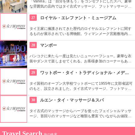
「Vanilla」は「自分を休もう」をコンセプトにしたスパ。豪華
な雰囲気の店内ではタイ古式マッサージ、フットマッサージ、
フェイシャルトリートメントなどが受けられます。マッサージ
メニューは300バーツ（約900円）からと日本より安価なとこ
27
ロイヤル・エレファント・ミュージアム
ろがタイならでは。数種類ものハーブを詰め込んだオーガニッ
クハーバルボールでのマッサージや、全身をほぐし身体を活性
タイ王家に擁護されてきた歴代のロイヤルエレファントに関す
化するタイ古式マッサージ、さらに金箔やアロマキャンドルの
るものが展示されている博物館。ウィマンメーク宮殿敷地内に
ようなユニークな素材を用いたオイルマッサージも体験できま
ある。公共交通機関を使っていくとかなり歩かねばならないの
す。人目を気にしなくて良いプライベートルームと、初めてで
でタクシーを利用すると楽。
28
マンボー
も気軽に受けられるフットマッサージスペースの両方が用意さ
れています。
バンコクに来たら一度は見たいニューハーフショー。豪華な衣
装やダンスで楽しませてくれる。お客様参加のコーナーもあ
り。終わったらロビーで待とう。ニューハーフの方々と一緒に
写真を撮ることが出来る。バンコク中心部から10キロ弱にある
29
ワットポー・タイ・トラディショナル・メディカル・マッサージ・スクール
ので、タクシーかバスツアーでの参加を。
タイ国初のオープン大学校ワットポーにて1955年に文部省認可
のもと、設立されました。タイ古式マッサージ、フットマッサ
ージ、ハーバルマッサージなでの伝統的マッサージコースを受
講できるこの学校では地元人から外国人まで多くの人が学んで
30
ルエン・タイ・マッサージ＆スパ
います。
タイ古式のマッサージからハーブを使ったフェイシャルマッサ
ージ、首回りのマッサージなど種類も豊富でいながらお値段も
高くないおすすめのスパ施設です。
Travel Search
旅の検索