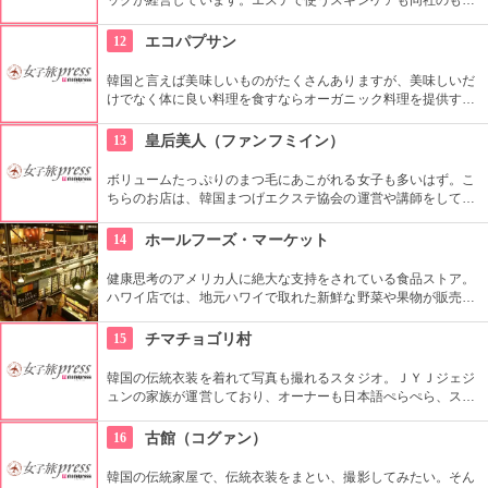
を使用。韓方をベースとしたプログラムを受けることができま
す。
12
エコパプサン
韓国と言えば美味しいものがたくさんありますが、美味しいだ
けでなく体に良い料理を食すならオーガニック料理を提供する
エコパプサンへ。新鮮野菜をたっぷり使ったピビムパプをぜひ
ご堪能あれ。
13
皇后美人（ファンフミイン）
ボリュームたっぷりのまつ毛にあこがれる女子も多いはず。こ
ちらのお店は、韓国まつげエクステ協会の運営や講師をしてい
る大御所先生がいます。本物のまつ毛のように自然にボリュー
ムアップ。かつ、美しく仕上がるので、リピーターも多いで
14
ホールフーズ・マーケット
す。
健康思考のアメリカ人に絶大な支持をされている食品ストア。
ハワイ店では、地元ハワイで取れた新鮮な野菜や果物が販売さ
れています。時間によってメニューが入れ替わるデリコーナー
も充実していて、ホテルの部屋で食事がしたい人にもお勧めで
15
チマチョゴリ村
す！
韓国の伝統衣装を着れて写真も撮れるスタジオ。ＪＹＪジェジ
ュンの家族が運営しており、オーナーも日本語ぺらぺら、スタ
ッフも日本人がいるので言葉の心配もなし。女性はもちろん、
男性や小さな子供用の衣装も沢山あり、カップル写真に家族写
16
古館（コグァン）
真、友達同士の記念にもってこい。
韓国の伝統家屋で、伝統衣装をまとい、撮影してみたい。そん