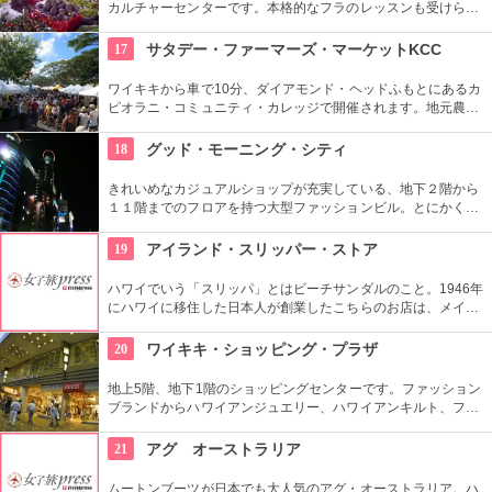
カルチャーセンターです。本格的なフラのレッスンも受けられ
ます。近くのコンドミニアムに滞在する方の間では、新鮮な野
菜・果物が買える、週2回のファーマーズマーケットも好評で
17
サタデー・ファーマーズ・マーケットKCC
す。
ワイキキから車で10分、ダイアモンド・ヘッドふもとにあるカ
ピオラニ・コミュニティ・カレッジで開催されます。地元農家
お手製のグルメやオーガニック食品など、朝からあれもこれも
食べたくなっちゃいそう。ロコも観光客も多く集まる人気の朝
18
グッド・モーニング・シティ
市なので、売り切れが発生するかも。なるべく早い時間に行っ
てみよう。
きれいめなカジュアルショップが充実している、地下２階から
１１階までのフロアを持つ大型ファッションビル。とにかく品
揃えが豊富なので見て回るのも大変！そんな時は、８階と９階
はフードコートになっているので、休憩しながらも出来て
19
アイランド・スリッパー・ストア
Good！９階から１１階には映画館も入っているので、韓国語
での映画も楽しめます。
ハワイでいう「スリッパ」とはビーチサンダルのこと。1946年
にハワイに移住した日本人が創業したこちらのお店は、メイド
イン・ハワイ、手作りにこだわり続けてきました。一つずつ丁
寧につくられ、「履き心地の良さがバツグン」と評判です。
20
ワイキキ・ショッピング・プラザ
地上5階、地下1階のショッピングセンターです。ファッション
ブランドからハワイアンジュエリー、ハワイアンキルト、フー
ドコート、銀行まで、日本のショッピングセンターのような感
覚で買い物ができる楽しい場所です。
21
アグ オーストラリア
ムートンブーツが日本でも大人気のアグ・オーストラリア。ハ