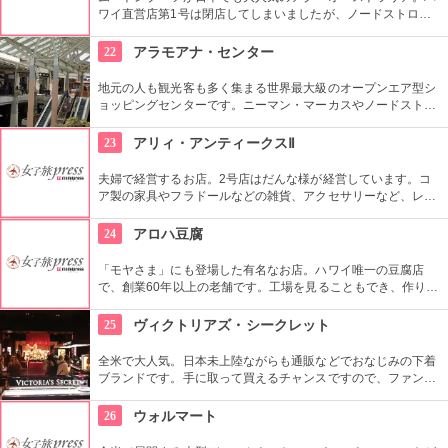
ワイ直営店第1号は閉店してしまいましたが、ノードストロー
ムやメイシーズでも購入可能です。日本より安く買えたらラッ
キーですよね。ハワイ限定のアイテムもあるので、ぜひチェッ
22
アラモアナ・センター
クを。
地元の人も観光客も多く集まる世界最大級のオープンエア型シ
ョッピングセンターです。ニーマン・マーカスやノードストロ
ームといった老舗デパートも入っています。日本未上陸のブラ
ンドもたくさんあるのも、見逃せませんね。
23
アリィ・アンティークスⅡ
夫婦で経営するお店。2号店はだんな様が経営しています。コ
ア製の家具やフラドールなどの雑貨、アクセサリーなど、レト
ロなハワイアンアイテムが所狭しと積み上げられています。な
お、1号店は奥様が経営し、食器類などの女性好みのアイテム
24
アロハ豆腐
が多数セレクトされています。
「モヤさま」にも登場した有名なお店。ハワイ唯一の豆腐店
で、創業60年以上の老舗です。工場を見ることもでき、作りた
ての豆腐をいただくことができます。『豆腐ムース』も人気商
品で、パイナップル味やイチゴ味、チョコレート味などもあ
25
ヴィクトリアズ・シークレット
り、一度試してみたいですね。
全米で大人気。日本未上陸ながらも通販などでおなじみの下着
ブランドです。手に取って買えるチャンスですので、ファンの
方も層でない方も、アラモアナ・センターに立ち寄ったらぜひ
チェックしてみたいですね。日本の下着のように、お手ごろ価
26
ウォルマート
格で買えそうです。