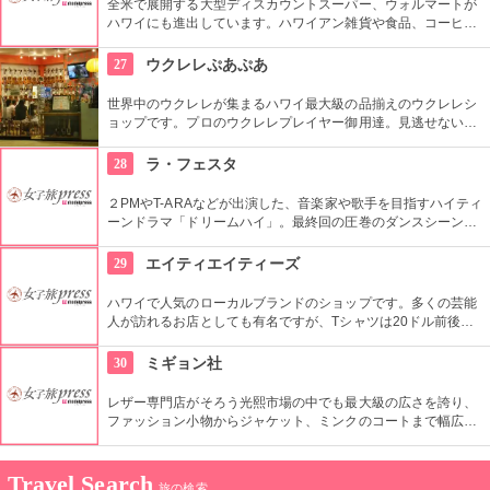
全米で展開する大型ディスカウントスーパー、ウォルマートが
ハワイにも進出しています。ハワイアン雑貨や食品、コーヒー
をはじめ、日本未発売のコスメなど、チープな価格でお土産に
なりそうなもの、便利なもの、楽しいものがたくさん買えます
27
ウクレレぷあぷあ
よ。
世界中のウクレレが集まるハワイ最大級の品揃えのウクレレシ
ョップです。プロのウクレレプレイヤー御用達。見逃せないの
は毎日、無料のレッスンを行っていること。1曲弾けるように
なるまで教えてくれるなんて、かなり太っ腹じゃないですか。
28
ラ・フェスタ
２PMやT-ARAなどが出演した、音楽家や歌手を目指すハイティ
ーンドラマ「ドリームハイ」。最終回の圧巻のダンスシーンが
撮影されたのは、コチラの大型ファッションストリートの広場
でした。ロケ地堪能だけでなく、お買い物も楽しめます。ソウ
29
エイティエイティーズ
ルから1時間弱。
ハワイで人気のローカルブランドのショップです。多くの芸能
人が訪れるお店としても有名ですが、Tシャツは20ドル前後と
リーズナブル。敷居が高くない感じもうれしいですね。品数が
とても多いです。「いいな」と思ったら迷わず買いで！
30
ミギョン社
レザー専門店がそろう光熙市場の中でも最大級の広さを誇り、
ファッション小物からジャケット、ミンクのコートまで幅広い
商品が揃うコチラのお店。卸値で購入できるだけでなく、オー
ダーメイドも可能で、欲しいデザインや素材を相談しながら決
められます。
Travel Search
旅の検索