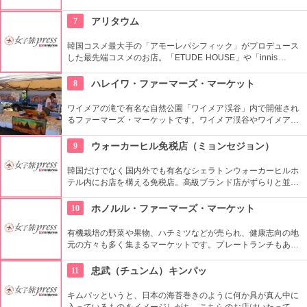
PERRY、TRETORNなど世界的に人気のブランド、ヴィンテー
ジものまで、各ジャンルのファッションをフロア別に楽しめる
7
アリタウム
のが特徴。
韓国コスメ最大手の「アモーレパシフィック」がプロデュース
した最先端コスメのお店。「ETUDE HOUSE」や「innis
free」、「LANEIGE」、そして「雪花秀」「IOPE」「HERA」
など様々なコスメブランドがここで買える！！
8
ハレイワ・ファーマーズ・マーケット
ワイメアの滝で有名な自然公園「ワイメア渓谷」内で開催され
るファーマーズ・マーケットです。ワイメア渓谷やワイメアの
滝で遊んでから訪れるのも楽しいかも。食べ物も飲み物も充実
していますので、おやつはもちろん、ディナーを楽しむのもア
9
ウォーカーヒル免税店（ミョンセジョン）
リですね。
韓国だけでなく国内外でも有名なシェラトンウォーカーヒルホ
テル内にお店を構える免税店。高級ブランド店がずらりと並
ぶ。市内から少し離れてしまうけれど、なんといっても自然に
囲まれた場所が最高。カジノやディナーショーのついでに免税
10
ホノルル・ファーマーズ・マーケット
店でショッピングを楽しもう。
有機栽培の野菜や果物、ハチミツなどが売られ、健康志向の地
元の方々も多く集まるマーケットです。プレートランチもあり
ますので、ここでディナーをいただいても楽しいし、何か買い
込んで宿でいただくのもいいですね。
11
忠武（チュンム）キンパッ
キムパッというと、日本の海苔巻きのように何か具が真ん中に
入っているものをイメージしがち。こちらのお店はいたってシ