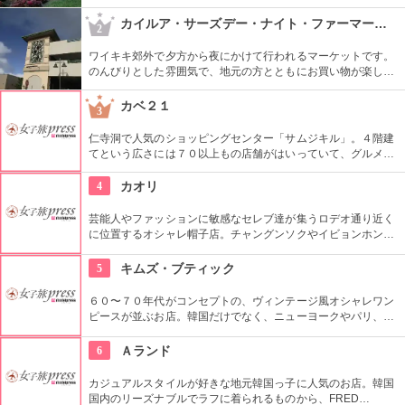
た迷路やパイナップル・エキスプレスなど、大人も子供も楽し
めるアトラクションがあります。カワイイお土産もいっぱい。
カイルア・サーズデー・ナイト・ファーマーズ・マーケット
2
ワイキキ郊外で夕方から夜にかけて行われるマーケットです。
のんびりとした雰囲気で、地元の方とともにお買い物が楽しめ
ます。オーガニック野菜やフルーツ、焼きたてのパンなど、ハ
ワイ産のおいしいグルメが勢ぞろい。ちょうど、早めのディナ
カベ２１
3
ーに利用できそうですね。
仁寺洞で人気のショッピングセンター「サムジキル」。４階建
てという広さには７０以上もの店舗がはいっていて、グルメや
ショッピング、アート鑑賞なども。その中にあるコチラのお店
では螺細製品や乗り下など、韓国の伝統工芸品を取り扱い、お
4
カオリ
気に入りの１つが見つかるはず。
芸能人やファッションに敏感なセレブ達が集うロデオ通り近く
に位置するオシャレ帽子店。チャングンソクやイビョンホンな
ども御用達で、店内には彼らが着用したものと同じデザインの
物も。１つ１つ丁寧にこだわって作られているので丈夫で長持
5
キムズ・ブティック
ち。自分へのお土産にも最適。
６０〜７０年代がコンセプトの、ヴィンテージ風オシャレワン
ピースが並ぶお店。韓国だけでなく、ニューヨークやパリ、ロ
ンドンでも有名というコチラは、キャメロンディアスなども愛
用とか。質感や柄だけでなく、素材の全てを韓国内で調達する
6
Ａランド
という徹底したこだわりと、リーズナブルなお値段で買える事
が人気の理由。
カジュアルスタイルが好きな地元韓国っ子に人気のお店。韓国
国内のリーズナブルでラフに着られるものから、FRED