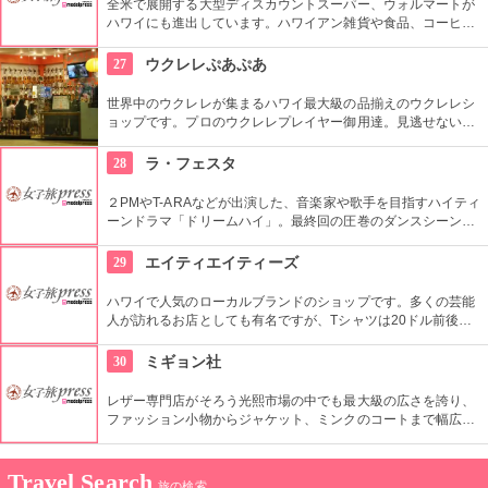
全米で展開する大型ディスカウントスーパー、ウォルマートが
ハワイにも進出しています。ハワイアン雑貨や食品、コーヒー
をはじめ、日本未発売のコスメなど、チープな価格でお土産に
なりそうなもの、便利なもの、楽しいものがたくさん買えます
27
ウクレレぷあぷあ
よ。
世界中のウクレレが集まるハワイ最大級の品揃えのウクレレシ
ョップです。プロのウクレレプレイヤー御用達。見逃せないの
は毎日、無料のレッスンを行っていること。1曲弾けるように
なるまで教えてくれるなんて、かなり太っ腹じゃないですか。
28
ラ・フェスタ
２PMやT-ARAなどが出演した、音楽家や歌手を目指すハイティ
ーンドラマ「ドリームハイ」。最終回の圧巻のダンスシーンが
撮影されたのは、コチラの大型ファッションストリートの広場
でした。ロケ地堪能だけでなく、お買い物も楽しめます。ソウ
29
エイティエイティーズ
ルから1時間弱。
ハワイで人気のローカルブランドのショップです。多くの芸能
人が訪れるお店としても有名ですが、Tシャツは20ドル前後と
リーズナブル。敷居が高くない感じもうれしいですね。品数が
とても多いです。「いいな」と思ったら迷わず買いで！
30
ミギョン社
レザー専門店がそろう光熙市場の中でも最大級の広さを誇り、
ファッション小物からジャケット、ミンクのコートまで幅広い
商品が揃うコチラのお店。卸値で購入できるだけでなく、オー
ダーメイドも可能で、欲しいデザインや素材を相談しながら決
められます。
Travel Search
旅の検索