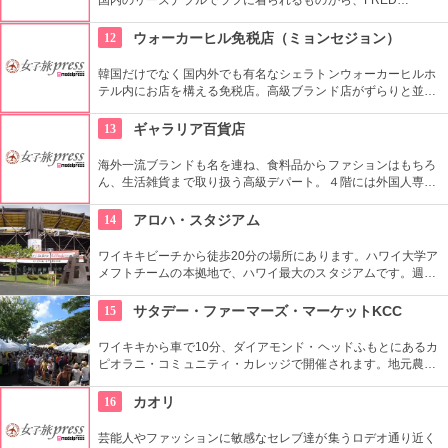
PERRY、TRETORNなど世界的に人気のブランド、ヴィンテー
ジものまで、各ジャンルのファッションをフロア別に楽しめる
12
ウォーカーヒル免税店（ミョンセジョン）
のが特徴。
韓国だけでなく国内外でも有名なシェラトンウォーカーヒルホ
テル内にお店を構える免税店。高級ブランド店がずらりと並
ぶ。市内から少し離れてしまうけれど、なんといっても自然に
囲まれた場所が最高。カジノやディナーショーのついでに免税
13
ギャラリア百貨店
店でショッピングを楽しもう。
海外一流ブランドも名を連ね、食料品からファションはもちろ
ん、生活雑貨まで取り扱う高級デパート。４階には外国人専用
窓口を設けており、両替や事後免税手続きなどをしてくれる
他、日本語可能なコンシェルジュも居るので、困った事があっ
14
アロハ・スタジアム
たら相談してみて。
ワイキキビーチから徒歩20分の場所にあります。ハワイ大学ア
メフトチームの本拠地で、ハワイ最大のスタジアムです。週3
回、スワップミートという名前のフリーマーケットを開催して
います。400以上もの地元のお店が出店し、大盛り上がり。お
15
サタデー・ファーマーズ・マーケットKCC
宝を見つけてみませんか。
ワイキキから車で10分、ダイアモンド・ヘッドふもとにあるカ
ピオラニ・コミュニティ・カレッジで開催されます。地元農家
お手製のグルメやオーガニック食品など、朝からあれもこれも
食べたくなっちゃいそう。ロコも観光客も多く集まる人気の朝
16
カオリ
市なので、売り切れが発生するかも。なるべく早い時間に行っ
てみよう。
芸能人やファッションに敏感なセレブ達が集うロデオ通り近く