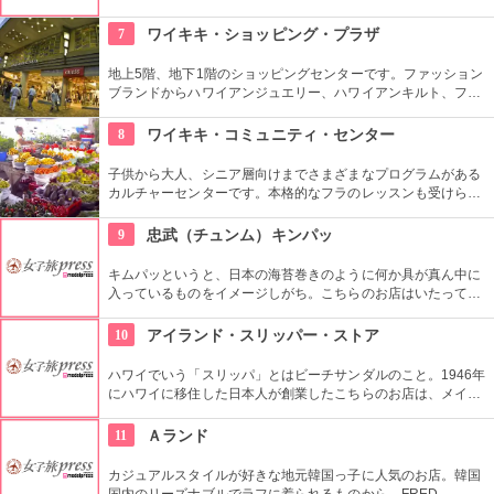
ショッピング、アート鑑賞なども。その中にあるコチラのお店
では螺細製品や乗り下など、韓国の伝統工芸品を取り扱い、お
7
ワイキキ・ショッピング・プラザ
気に入りの１つが見つかるはず。
地上5階、地下1階のショッピングセンターです。ファッション
ブランドからハワイアンジュエリー、ハワイアンキルト、フー
ドコート、銀行まで、日本のショッピングセンターのような感
覚で買い物ができる楽しい場所です。
8
ワイキキ・コミュニティ・センター
子供から大人、シニア層向けまでさまざまなプログラムがある
カルチャーセンターです。本格的なフラのレッスンも受けられ
ます。近くのコンドミニアムに滞在する方の間では、新鮮な野
菜・果物が買える、週2回のファーマーズマーケットも好評で
9
忠武（チュンム）キンパッ
す。
キムパッというと、日本の海苔巻きのように何か具が真ん中に
入っているものをイメージしがち。こちらのお店はいたってシ
ンプル。具なし、女性が一口で食べられるサイズが多くのお客
さんに支持されてきました。キムチは別添えです。朝ごはんや
10
アイランド・スリッパー・ストア
夜食にできそうですね。
ハワイでいう「スリッパ」とはビーチサンダルのこと。1946年
にハワイに移住した日本人が創業したこちらのお店は、メイド
イン・ハワイ、手作りにこだわり続けてきました。一つずつ丁
寧につくられ、「履き心地の良さがバツグン」と評判です。
11
Ａランド
カジュアルスタイルが好きな地元韓国っ子に人気のお店。韓国
国内のリーズナブルでラフに着られるものから、FRED