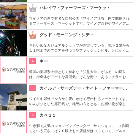
た迷路やパイナップル・エキスプレスなど、大人も子供も楽し
めるアトラクションがあります。カワイイお土産もいっぱい。
ハレイワ・ファーマーズ・マーケット
2
ワイメアの滝で有名な自然公園「ワイメア渓谷」内で開催され
るファーマーズ・マーケットです。ワイメア渓谷やワイメアの
滝で遊んでから訪れるのも楽しいかも。食べ物も飲み物も充実
していますので、おやつはもちろん、ディナーを楽しむのもア
グッド・モーニング・シティ
3
リですね。
きれいめなカジュアルショップが充実している、地下２階から
１１階までのフロアを持つ大型ファッションビル。とにかく品
揃えが豊富なので見て回るのも大変！そんな時は、８階と９階
はフードコートになっているので、休憩しながらも出来て
4
キー
Good！９階から１１階には映画館も入っているので、韓国語
での映画も楽しめます。
韓国の美術系大学として有名な「弘益大学」があるこの辺り
は、街全体がアートな雰囲気。そんな街中にあるコチラのお店
は、韓国在住の外国人６０名を含むアーティストの作品を取り
扱うセレクトショップ。アクセサリーから雑貨まで取り扱い、
5
カイルア・サーズデー・ナイト・ファーマーズ・マーケット
価格もリーズナブルなものから揃っているので、個性的なお土
産を探すには最適。
ワイキキ郊外で夕方から夜にかけて行われるマーケットです。
のんびりとした雰囲気で、地元の方とともにお買い物が楽しめ
ます。オーガニック野菜やフルーツ、焼きたてのパンなど、ハ
ワイ産のおいしいグルメが勢ぞろい。ちょうど、早めのディナ
6
カベ２１
ーに利用できそうですね。
仁寺洞で人気のショッピングセンター「サムジキル」。４階建
てという広さには７０以上もの店舗がはいっていて、グルメや