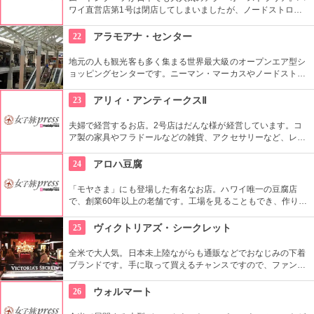
いるので土産にぴったり。
ワイ直営店第1号は閉店してしまいましたが、ノードストロー
ムやメイシーズでも購入可能です。日本より安く買えたらラッ
キーですよね。ハワイ限定のアイテムもあるので、ぜひチェッ
22
アラモアナ・センター
クを。
地元の人も観光客も多く集まる世界最大級のオープンエア型シ
ョッピングセンターです。ニーマン・マーカスやノードストロ
ームといった老舗デパートも入っています。日本未上陸のブラ
ンドもたくさんあるのも、見逃せませんね。
23
アリィ・アンティークスⅡ
夫婦で経営するお店。2号店はだんな様が経営しています。コ
ア製の家具やフラドールなどの雑貨、アクセサリーなど、レト
ロなハワイアンアイテムが所狭しと積み上げられています。な
お、1号店は奥様が経営し、食器類などの女性好みのアイテム
24
アロハ豆腐
が多数セレクトされています。
「モヤさま」にも登場した有名なお店。ハワイ唯一の豆腐店
で、創業60年以上の老舗です。工場を見ることもでき、作りた
ての豆腐をいただくことができます。『豆腐ムース』も人気商
品で、パイナップル味やイチゴ味、チョコレート味などもあ
25
ヴィクトリアズ・シークレット
り、一度試してみたいですね。
全米で大人気。日本未上陸ながらも通販などでおなじみの下着
ブランドです。手に取って買えるチャンスですので、ファンの
方も層でない方も、アラモアナ・センターに立ち寄ったらぜひ
チェックしてみたいですね。日本の下着のように、お手ごろ価
26
ウォルマート
格で買えそうです。