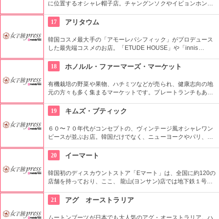
に位置するオシャレ帽子店。チャングンソクやイビョンホンな
ども御用達で、店内には彼らが着用したものと同じデザインの
物も。１つ１つ丁寧にこだわって作られているので丈夫で長持
17
アリタウム
ち。自分へのお土産にも最適。
韓国コスメ最大手の「アモーレパシフィック」がプロデュース
した最先端コスメのお店。「ETUDE HOUSE」や「innis
free」、「LANEIGE」、そして「雪花秀」「IOPE」「HERA」
など様々なコスメブランドがここで買える！！
18
ホノルル・ファーマーズ・マーケット
有機栽培の野菜や果物、ハチミツなどが売られ、健康志向の地
元の方々も多く集まるマーケットです。プレートランチもあり
ますので、ここでディナーをいただいても楽しいし、何か買い
込んで宿でいただくのもいいですね。
19
キムズ・ブティック
６０〜７０年代がコンセプトの、ヴィンテージ風オシャレワン
ピースが並ぶお店。韓国だけでなく、ニューヨークやパリ、ロ
ンドンでも有名というコチラは、キャメロンディアスなども愛
用とか。質感や柄だけでなく、素材の全てを韓国内で調達する
20
イーマート
という徹底したこだわりと、リーズナブルなお値段で買える事
が人気の理由。
韓国初のディスカウントストア「Eマート」は、全国に約120の
店舗を持っており、ここ、 龍山(ヨンサン)店では地下鉄１号線･
国鉄龍山駅に隣接するなどアクセスも良く、デパートや映画館
など様々なエンターテインメントが楽しめる複合ショッピング
21
アグ オーストラリア
モール「Iパークモール」の地下１・２階にある。外国人観光客
に人気の韓国の焼酎や海苔、伝統茶などが現地価格で販売して
ムートンブーツが日本でも大人気のアグ・オーストラリア。ハ