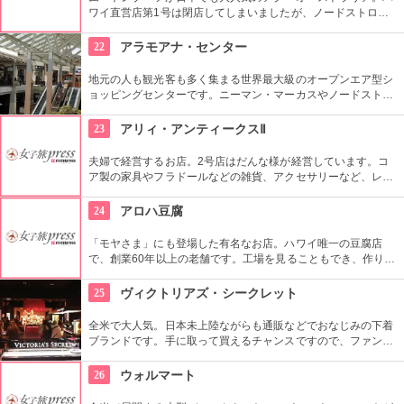
ワイ直営店第1号は閉店してしまいましたが、ノードストロー
ムやメイシーズでも購入可能です。日本より安く買えたらラッ
キーですよね。ハワイ限定のアイテムもあるので、ぜひチェッ
22
アラモアナ・センター
クを。
地元の人も観光客も多く集まる世界最大級のオープンエア型シ
ョッピングセンターです。ニーマン・マーカスやノードストロ
ームといった老舗デパートも入っています。日本未上陸のブラ
ンドもたくさんあるのも、見逃せませんね。
23
アリィ・アンティークスⅡ
夫婦で経営するお店。2号店はだんな様が経営しています。コ
ア製の家具やフラドールなどの雑貨、アクセサリーなど、レト
ロなハワイアンアイテムが所狭しと積み上げられています。な
お、1号店は奥様が経営し、食器類などの女性好みのアイテム
24
アロハ豆腐
が多数セレクトされています。
「モヤさま」にも登場した有名なお店。ハワイ唯一の豆腐店
で、創業60年以上の老舗です。工場を見ることもでき、作りた
ての豆腐をいただくことができます。『豆腐ムース』も人気商
品で、パイナップル味やイチゴ味、チョコレート味などもあ
25
ヴィクトリアズ・シークレット
り、一度試してみたいですね。
全米で大人気。日本未上陸ながらも通販などでおなじみの下着
ブランドです。手に取って買えるチャンスですので、ファンの
方も層でない方も、アラモアナ・センターに立ち寄ったらぜひ
チェックしてみたいですね。日本の下着のように、お手ごろ価
26
ウォルマート
格で買えそうです。