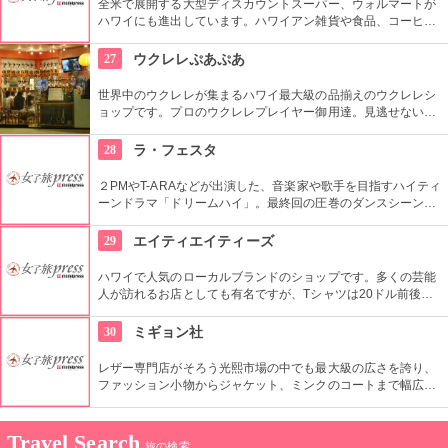
全米で展開する大型ディスカウントスーパー、ウォルマートが
ハワイにも進出しています。ハワイアン雑貨や食品、コーヒー
をはじめ、日本未発売のコスメなど、チープな価格でお土産に
なりそうなもの、便利なもの、楽しいものがたくさん買えます
27
ウクレレぷあぷあ
よ。
世界中のウクレレが集まるハワイ最大級の品揃えのウクレレシ
ョップです。プロのウクレレプレイヤー御用達。見逃せないの
は毎日、無料のレッスンを行っていること。1曲弾けるように
なるまで教えてくれるなんて、かなり太っ腹じゃないですか。
28
ラ・フェスタ
２PMやT-ARAなどが出演した、音楽家や歌手を目指すハイティ
ーンドラマ「ドリームハイ」。最終回の圧巻のダンスシーンが
撮影されたのは、コチラの大型ファッションストリートの広場
でした。ロケ地堪能だけでなく、お買い物も楽しめます。ソウ
29
エイティエイティーズ
ルから1時間弱。
ハワイで人気のローカルブランドのショップです。多くの芸能
人が訪れるお店としても有名ですが、Tシャツは20ドル前後と
リーズナブル。敷居が高くない感じもうれしいですね。品数が
とても多いです。「いいな」と思ったら迷わず買いで！
30
ミギョン社
レザー専門店がそろう光熙市場の中でも最大級の広さを誇り、
ファッション小物からジャケット、ミンクのコートまで幅広い
商品が揃うコチラのお店。卸値で購入できるだけでなく、オー
ダーメイドも可能で、欲しいデザインや素材を相談しながら決
められます。
Travel Search
旅の検索