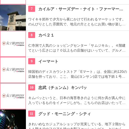
ぶ。市内から少し離れてしまうけれど、なんといっても自然に
囲まれた場所が最高。カジノやディナーショーのついでに免税
7
カイルア・サーズデー・ナイト・ファーマーズ・マーケット
店でショッピングを楽しもう。
ワイキキ郊外で夕方から夜にかけて行われるマーケットです。
のんびりとした雰囲気で、地元の方とともにお買い物が楽しめ
ます。オーガニック野菜やフルーツ、焼きたてのパンなど、ハ
ワイ産のおいしいグルメが勢ぞろい。ちょうど、早めのディナ
8
カベ２１
ーに利用できそうですね。
仁寺洞で人気のショッピングセンター「サムジキル」。４階建
てという広さには７０以上もの店舗がはいっていて、グルメや
ショッピング、アート鑑賞なども。その中にあるコチラのお店
では螺細製品や乗り下など、韓国の伝統工芸品を取り扱い、お
9
イーマート
気に入りの１つが見つかるはず。
韓国初のディスカウントストア「Eマート」は、全国に約120の
店舗を持っており、ここ、 龍山(ヨンサン)店では地下鉄１号線･
国鉄龍山駅に隣接するなどアクセスも良く、デパートや映画館
など様々なエンターテインメントが楽しめる複合ショッピング
10
忠武（チュンム）キンパッ
モール「Iパークモール」の地下１・２階にある。外国人観光客
に人気の韓国の焼酎や海苔、伝統茶などが現地価格で販売して
キムパッというと、日本の海苔巻きのように何か具が真ん中に
いるので土産にぴったり。
入っているものをイメージしがち。こちらのお店はいたってシ
ンプル。具なし、女性が一口で食べられるサイズが多くのお客
さんに支持されてきました。キムチは別添えです。朝ごはんや
11
グッド・モーニング・シティ
夜食にできそうですね。
きれいめなカジュアルショップが充実している、地下２階から
１１階までのフロアを持つ大型ファッションビル。とにかく品