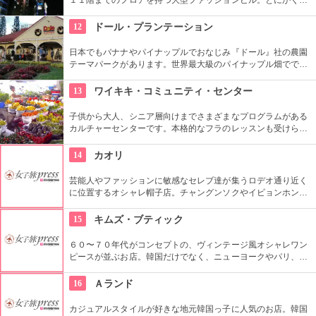
揃えが豊富なので見て回るのも大変！そんな時は、８階と９階
はフードコートになっているので、休憩しながらも出来て
12
ドール・プランテーション
Good！９階から１１階には映画館も入っているので、韓国語
での映画も楽しめます。
日本でもバナナやパイナップルでおなじみ『ドール』社の農園
テーマパークがあります。世界最大級のパイナップル畑ででき
た迷路やパイナップル・エキスプレスなど、大人も子供も楽し
めるアトラクションがあります。カワイイお土産もいっぱい。
13
ワイキキ・コミュニティ・センター
子供から大人、シニア層向けまでさまざまなプログラムがある
カルチャーセンターです。本格的なフラのレッスンも受けられ
ます。近くのコンドミニアムに滞在する方の間では、新鮮な野
菜・果物が買える、週2回のファーマーズマーケットも好評で
14
カオリ
す。
芸能人やファッションに敏感なセレブ達が集うロデオ通り近く
に位置するオシャレ帽子店。チャングンソクやイビョンホンな
ども御用達で、店内には彼らが着用したものと同じデザインの
物も。１つ１つ丁寧にこだわって作られているので丈夫で長持
15
キムズ・ブティック
ち。自分へのお土産にも最適。
６０〜７０年代がコンセプトの、ヴィンテージ風オシャレワン
ピースが並ぶお店。韓国だけでなく、ニューヨークやパリ、ロ
ンドンでも有名というコチラは、キャメロンディアスなども愛
用とか。質感や柄だけでなく、素材の全てを韓国内で調達する
16
Ａランド
という徹底したこだわりと、リーズナブルなお値段で買える事
が人気の理由。
カジュアルスタイルが好きな地元韓国っ子に人気のお店。韓国