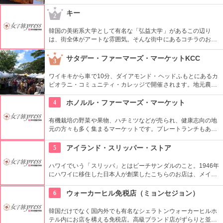
滝で遊んでから訪れるのも楽しいかも。食べ物も飲み物も充実
していますので、おやつはもちろん、ディナーを楽しむのもア
キー
2
リですね。
韓国の美術系大学として有名な「弘益大学」があるこの辺り
は、街全体がアートな雰囲気。そんな街中にあるコチラのお店
は、韓国在住の外国人６０名を含むアーティストの作品を取り
扱うセレクトショップ。アクセサリーから雑貨まで取り扱い、
サタデー・ファーマーズ・マーケットKCC
3
価格もリーズナブルなものから揃っているので、個性的なお土
産を探すには最適。
ワイキキから車で10分、ダイアモンド・ヘッドふもとにあるカ
ピオラニ・コミュニティ・カレッジで開催されます。地元農家
お手製のグルメやオーガニック食品など、朝からあれもこれも
食べたくなっちゃいそう。ロコも観光客も多く集まる人気の朝
4
ホノルル・ファーマーズ・マーケット
市なので、売り切れが発生するかも。なるべく早い時間に行っ
てみよう。
有機栽培の野菜や果物、ハチミツなどが売られ、健康志向の地
元の方々も多く集まるマーケットです。プレートランチもあり
ますので、ここでディナーをいただいても楽しいし、何か買い
込んで宿でいただくのもいいですね。
5
アイランド・スリッパー・ストア
ハワイでいう「スリッパ」とはビーチサンダルのこと。1946年
にハワイに移住した日本人が創業したこちらのお店は、メイド
イン・ハワイ、手作りにこだわり続けてきました。一つずつ丁
寧につくられ、「履き心地の良さがバツグン」と評判です。
6
ウォーカーヒル免税店（ミョンセジョン）
韓国だけでなく国内外でも有名なシェラトンウォーカーヒルホ
テル内にお店を構える免税店。高級ブランド店がずらりと並