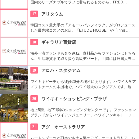
国内のリーズナブルでラフに着られるものから、FRED
PERRY、TRETORNなど世界的に人気のブランド、ヴィンテー
ジものまで、各ジャンルのファッションをフロア別に楽しめる
17
アリタウム
のが特徴。
韓国コスメ最大手の「アモーレパシフィック」がプロデュース
した最先端コスメのお店。「ETUDE HOUSE」や「innis
free」、「LANEIGE」、そして「雪花秀」「IOPE」「HERA」
など様々なコスメブランドがここで買える！！
18
ギャラリア百貨店
海外一流ブランドも名を連ね、食料品からファションはもちろ
ん、生活雑貨まで取り扱う高級デパート。４階には外国人専用
窓口を設けており、両替や事後免税手続きなどをしてくれる
他、日本語可能なコンシェルジュも居るので、困った事があっ
19
アロハ・スタジアム
たら相談してみて。
ワイキキビーチから徒歩20分の場所にあります。ハワイ大学ア
メフトチームの本拠地で、ハワイ最大のスタジアムです。週3
回、スワップミートという名前のフリーマーケットを開催して
います。400以上もの地元のお店が出店し、大盛り上がり。お
20
ワイキキ・ショッピング・プラザ
宝を見つけてみませんか。
地上5階、地下1階のショッピングセンターです。ファッション
ブランドからハワイアンジュエリー、ハワイアンキルト、フー
ドコート、銀行まで、日本のショッピングセンターのような感
覚で買い物ができる楽しい場所です。
21
アグ オーストラリア
ムートンブーツが日本でも大人気のアグ・オーストラリア。ハ