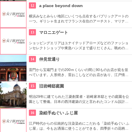
12
a place beyond down
横浜みなとみらい地区にいくつも点在するパブリックアートの
一つ。ギリシャ生まれでフランス在住のアーチスト、マリナ・
カレラによる1997年の屋外作品です。クイーンズスクエア横浜
内にあるクイーンズパークで、その美しいドレープと伸びやか
13
マロニエゲート
な羽をテーマにした幻想的な姿を見ることができます。
ショッピングエリアはユナイテッドアローズなどのファッショ
ンセレクトショップや東急ハンズまで盛りだくさん。眺めの良
い上層階のレストランはメゾン・ポール・ボキューズやジム・
トンプソンなど、世界のグルメがカジュアルなスタイルで楽し
14
仲見世通り
めます。
雷門から宝蔵門までの200ｍくらいの間に90ものお店が庇を並
べています。人形焼き、雷おこしなどのお店があり、江戸情緒
を感じさせる通りです。
15
旧岩崎邸庭園
明治29年に建てられた三菱創業者・岩崎家本邸とその庭園を公
園として整備。日本の西洋建築の父と言われたコンドル設計の
洋館や撞球室は本格的な西洋木造建築で見応えたっぷり。重要
文化財にもなっている。
16
染絵手ぬぐい ふじ屋
江戸時代からの伝統的な注染染めにこだわる「染絵手ぬぐい ふ
じ屋」は、今もお洒落に使うことができる、四季折々の花柄や