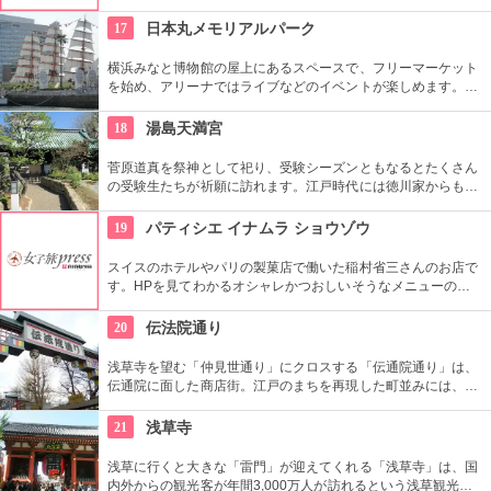
伝統柄の手ぬぐいを常時200種類取り揃えています。手ぬぐい
地の小物も各種扱っています。
17
日本丸メモリアルパーク
横浜みなと博物館の屋上にあるスペースで、フリーマーケット
を始め、アリーナではライブなどのイベントが楽しめます。も
ともとは船の修繕用に建設されたドックで今では国の重要文化
財に指定されています。
18
湯島天満宮
菅原道真を祭神として祀り、受験シーズンともなるとたくさん
の受験生たちが祈願に訪れます。江戸時代には徳川家からも尊
崇されました。一方、梅の名所としても江戸時代から知られて
おり、境内には約300本もの梅があり、毎年時期になるとかぐ
19
パティシエ イナムラ ショウゾウ
わしい香りを漂わせます。2月上旬〜3月上旬には梅祭りも開催
されて賑わいます。
スイスのホテルやパリの製菓店で働いた稲村省三さんのお店で
す。HPを見てわかるオシャレかつおしいそうなメニューの
数々。口コミなどでも行列やおみやげで喜ばれたなどの話が後
を絶えません。
20
伝法院通り
浅草寺を望む「仲見世通り」にクロスする「伝通院通り」は、
伝通院に面した商店街。江戸のまちを再現した町並みには、屋
根の上の鼠小僧や火の見櫓、軒瓦、などたくさんの見どころが
あります。多彩なお店が並んでいて、買い物や食事も楽しめま
21
浅草寺
す。
浅草に行くと大きな「雷門」が迎えてくれる「浅草寺」は、国
内外からの観光客が年間3,000万人が訪れるという浅草観光一