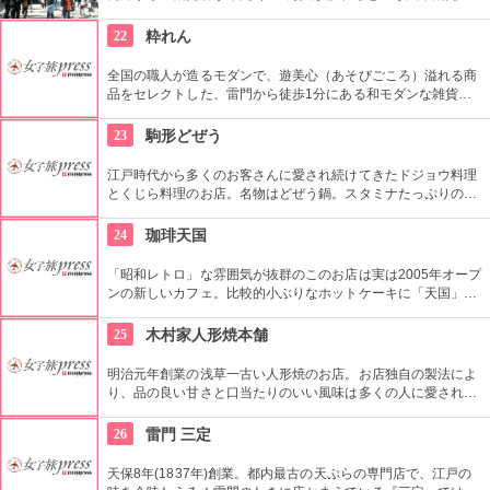
番の名所。地元の方からも「観音様」の愛称で親しまれている
都内最古の名刹です。
22
粋れん
全国の職人が造るモダンで、遊美心（あそびごころ）溢れる商
品をセレクトした、雷門から徒歩1分にある和モダンな雑貨
屋。都内でも、このお店しか置いていない商品が半数以上を占
めるので、粋な雑貨を探すのが楽しくなりそう。
23
駒形どぜう
江戸時代から多くのお客さんに愛され続けてきたドジョウ料理
とくじら料理のお店。名物はどぜう鍋。スタミナたっぷりのど
じょうの上にはたっぷりのねぎ。骨まで食べられるほど柔らか
く美味しく頂ける上に健康と美容にも良い。
24
珈琲天国
「昭和レトロ」な雰囲気が抜群のこのお店は実は2005年オープ
ンの新しいカフェ。比較的小ぶりなホットケーキに「天国」の
焼印がついて可愛い。浅草でホットケーキが食べたくなったら
ここへ。
25
木村家人形焼本舗
明治元年創業の浅草一古い人形焼のお店。お店独自の製法によ
り、品の良い甘さと口当たりのいい風味は多くの人に愛されて
いる。ハト、雷門、五重塔など浅草にちなんだ形が可愛い。ア
ンコの入っていないタイプもあり。ハトのマークを目印に探し
26
雷門 三定
て。
天保8年(1837年)創業。都内最古の天ぷらの専門店で、江戸の