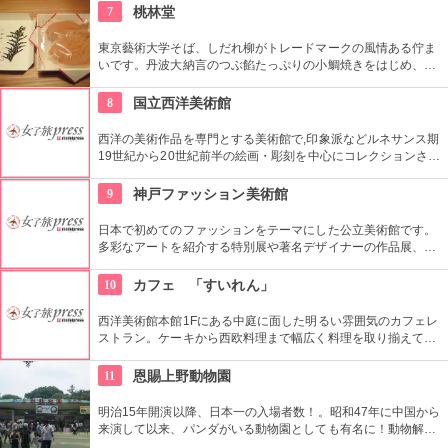
が出ることもありますので、何度も訪れたいですね。
7
桃林堂
東京藝術大学そば、しだれ柳がトレードマークの風情ある佇ま
いです。丹波大納言のつぶ餡たっぷりの小鯛焼きをはじめ、水
ようかんや最中、ぜんざいなど、品の良い和菓子がそろってい
ます。お抹茶をいただきながら店内でも。
8
国立西洋美術館
西洋の美術作品を専門とする美術館で,印象派などルネサンス期
19世紀から20世紀前半の絵画・彫刻を中心にコレクションされ
ている。なかでも西洋のオールド・マスター（18世紀以前の画
家）たちの作品を見ることができる美術館としは日本有数。ロ
9
神戸ファッション美術館
ダンの「考える人」はこちらで見れる。設計はル・コルビジェ
が手掛け、建築・インテリア好きにもおすすめ。
日本で初めてのファッションをテーマにした公立美術館です。
多彩なアートを紹介する特別展や著名デザイナーの作品展、ラ
イブラリーなど見どころ充実。日ごろからファッションが好き
な方、ファッション業界の方、ファッションを学ぶ方、必見で
10
カフェ 「すいれん」
す。
西洋美術館本館1Fにある中庭に面した明るい雰囲気のカフェレ
ストラン。ケーキから西欧料理まで幅広く料理を取り揃えてい
る。コース料理等もお気軽にお楽しめる。ワイン、ビール等も
ご用意！
11
恩賜上野動物園
明治15年開演以降、日本一の入場者数！。昭和47年に中国から
来演して以来、パンダがいる動物園としても有名に！動物解説
員による無料のガイドツアーに参加もお勧め。