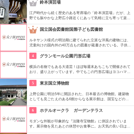
とまちがいなし。
鈴本演芸場
2
江戸時代から続く歴史のある寄席場の「鈴本演芸場」だが、上
野でも賑やかな上野広小路近くにあって気軽に立ち寄って楽し
むことができる。好きな落語家や漫才の名前を見つけたら迷わ
ず入ってみてはいかがでしょう。
国立国会図書館国際子ども図書館
3
ルネサンス様式の明治期に建てられた立派な洋風の建物には、
児童向けの国内外の40万点もの図書が蔵書されている。子供だ
けでなく大人も十分楽しめるので、たまにはインテリに図書館
でゆっくり過ごしてみては。
4
グランモール公園円形広場
横浜の名物でもある大道芸！ほぼ毎週末あちこちで開催されて
おり、盛り上がっています。中でもこの円形広場はヨコハマ大
道芸のメインスタジアム！階段は客席へと早変わり！次々と疲
労される、驚きの芸に子供も大人も釘付けです！
5
東京国立博物館
上野公園に明治5年に開設された、日本最古の博物館。建築物
としても見ごたえのある6館からなる展示館は、国宝などの歴
史資料や日本やアジアの美術品など約11万点が所蔵されていま
す。オリジナルグッズを販売するミュージアムショップや食事
6
ホテルオークラ ガーデンテラス
もできるカフェなども併設されています。
モダンな外観が印象的な『法隆寺宝物館』に併設されていま
す。展示物を見たあとの休憩やお食事に。お天気の良い日はテ
ラス席に座ることもできます。特別展に合わせて限定メニュー