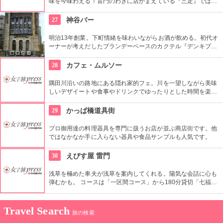
味を今味わえる！雷門のわきに店かまえている『三定』では特
製のゴマ油で揚げた天ぷらが人気。
27
神谷バー
明治13年創業。下町情緒を味わいながらお酒が飲める。初代オ
ーナーが考えだしたブランデーベースのカクテル『デンキブラ
ン』は登場以来お店の看板メニュー。一人でも気軽に入れるの
がいい。浅草を観光した際には是非立ち寄りたい。
28
カフェ・ムルソー
隅田川沿いの路地にある隠れ家的フェ。川を一望しながら美味
しいデザイートや食事やドリンクでゆったりとした時間を楽し
める。絶好のリバーサイドビュー！
29
かっぱ橋道具街
プロ御用達の料理器具を専門に扱うお店が並ぶ商店街です。他
ではなかなか手に入らない器具や食品サンプルも人気です。
30
えびす屋 雷門
浅草を極めた車夫が浅草を案内してくれる。陽気な会話に心も
弾むかも。 コースは「一区間コース」から180分貸切「七福神
巡り」まで6種類あり。結婚式、イベント・出張での利用も大
好評だとか。
Travel Search
旅の検索