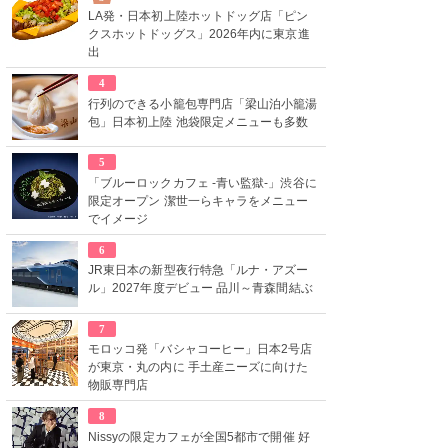
LA発・日本初上陸ホットドッグ店「ピン
クスホットドッグス」2026年内に東京進
出
4
行列のできる小籠包専門店「梁山泊小籠湯
包」日本初上陸 池袋限定メニューも多数
5
「ブルーロックカフェ -青い監獄-」渋谷に
限定オープン 潔世一らキャラをメニュー
でイメージ
6
JR東日本の新型夜行特急「ルナ・アズー
ル」2027年度デビュー 品川～青森間結ぶ
7
モロッコ発「バシャコーヒー」日本2号店
が東京・丸の内に 手土産ニーズに向けた
物販専門店
8
Nissyの限定カフェが全国5都市で開催 好