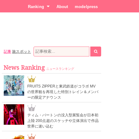
Ranking
About
modelpress
記事
旅スポット
News Ranking
ニュースランキング
1
FRUITS ZIPPERと東武鉄道がコラボ MV
の世界観を再現した特別トレイン＆メンバ
ーの限定アナウンス
2
ティム・バートンの没入型展覧会が日本初
上陸 200点超のスケッチや立体演出で作品
世界に迷い込む
3