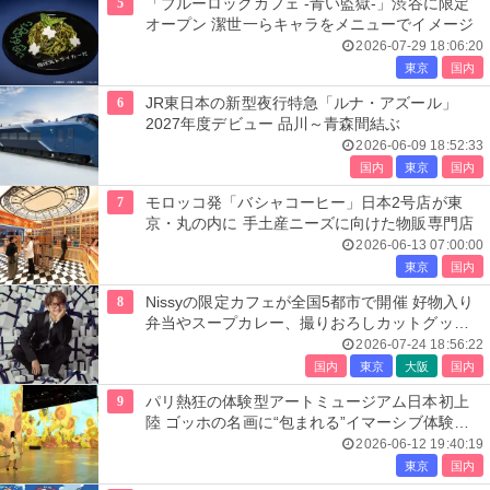
5
「ブルーロックカフェ -青い監獄-」渋谷に限定
オープン 潔世一らキャラをメニューでイメージ
2026-07-29 18:06:20
東京
国内
6
JR東日本の新型夜行特急「ルナ・アズール」
2027年度デビュー 品川～青森間結ぶ
2026-06-09 18:52:33
国内
東京
国内
7
モロッコ発「バシャコーヒー」日本2号店が東
京・丸の内に 手土産ニーズに向けた物販専門店
2026-06-13 07:00:00
東京
国内
8
Nissyの限定カフェが全国5都市で開催 好物入り
弁当やスープカレー、撮りおろしカットグッズ
も
2026-07-24 18:56:22
国内
東京
大阪
国内
9
パリ熱狂の体験型アートミュージアム日本初上
陸 ゴッホの名画に“包まれる”イマーシブ体験＜
レーヴ・デ・リュミエール＞
2026-06-12 19:40:19
東京
国内