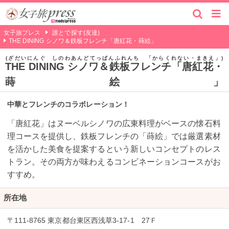
女子旅プレス
誰とで探す(友達)
THE DINING シノワ＆鉄板フレンチ「唐紅花・蒔絵」
ざだいにんぐ しのわあんどてっぱんふれんち 「からくれない・まきえ」
THE DINING シノワ＆鉄板フレンチ「唐紅花・
蒔絵」
中華とフレンチのコラボレーション！
「唐紅花」はヌーベルシノワの広東料理がベースの懐石料
理コースを提供し、鉄板フレンチの「蒔絵」では厳選素材
を活かした美食を提案するという新しいコンセプトのレス
トラン。その両方が味わえるコンビネーションコースがお
すすめ。
所在地
〒111-8765 東京都台東区西浅草3-17-1 27Ｆ