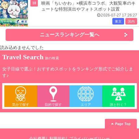
10
映画「ちいかわ」×横浜市コラボ、大観覧車のキ
ュートな特別演出やフォトスポット設置
2026-07-27 17:26:27
東京
国内
ニュースランキング一覧へ
読み込めませんでした
Travel Search
旅の検索
女子目線で選ぶ！おすすめスポットをランキング形式でご紹介しま
す♪
気分で探す
目的で探す
エリア
誰と行く？
Page Top
会社概要
利用規約
プライバシーポリシー