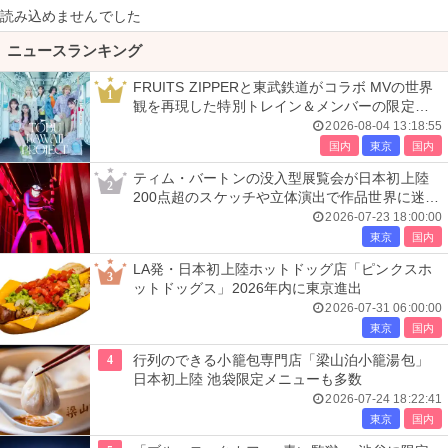
読み込めませんでした
ニュースランキング
FRUITS ZIPPERと東武鉄道がコラボ MVの世界
1
観を再現した特別トレイン＆メンバーの限定ア
ナウンス
2026-08-04 13:18:55
国内
東京
国内
ティム・バートンの没入型展覧会が日本初上陸
2
200点超のスケッチや立体演出で作品世界に迷い
込む
2026-07-23 18:00:00
東京
国内
LA発・日本初上陸ホットドッグ店「ピンクスホ
3
ットドッグス」2026年内に東京進出
2026-07-31 06:00:00
東京
国内
4
行列のできる小籠包専門店「梁山泊小籠湯包」
日本初上陸 池袋限定メニューも多数
2026-07-24 18:22:41
東京
国内