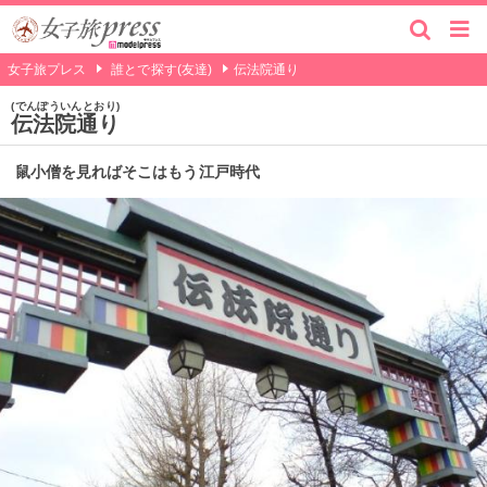
女子旅プレス
誰とで探す(友達)
伝法院通り
でんぽういんとおり
伝法院通り
鼠小僧を見ればそこはもう江戸時代