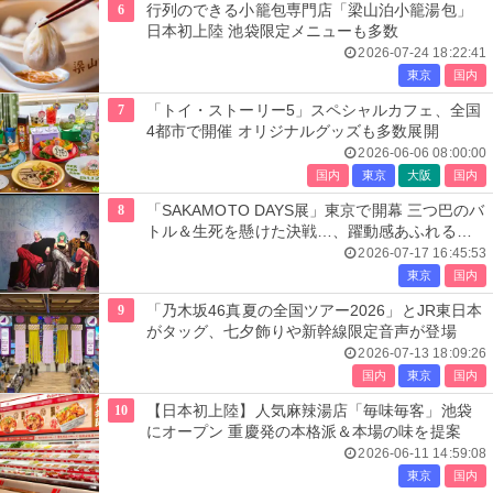
6
行列のできる小籠包専門店「梁山泊小籠湯包」
日本初上陸 池袋限定メニューも多数
2026-07-24 18:22:41
東京
国内
7
「トイ・ストーリー5」スペシャルカフェ、全国
4都市で開催 オリジナルグッズも多数展開
2026-06-06 08:00:00
国内
東京
大阪
国内
8
「SAKAMOTO DAYS展」東京で開幕 三つ巴のバ
トル＆生死を懸けた決戦…、躍動感あふれる展
示エリア全貌公開
2026-07-17 16:45:53
東京
国内
9
「乃木坂46真夏の全国ツアー2026」とJR東日本
がタッグ、七夕飾りや新幹線限定音声が登場
2026-07-13 18:09:26
国内
東京
国内
10
【日本初上陸】人気麻辣湯店「毎味毎客」池袋
にオープン 重慶発の本格派＆本場の味を提案
2026-06-11 14:59:08
東京
国内