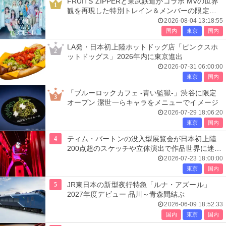
FRUITS ZIPPERと東武鉄道がコラボ MVの世界
1
観を再現した特別トレイン＆メンバーの限定ア
ナウンス
2026-08-04 13:18:55
国内
東京
国内
LA発・日本初上陸ホットドッグ店「ピンクスホ
2
ットドッグス」2026年内に東京進出
2026-07-31 06:00:00
東京
国内
「ブルーロックカフェ -青い監獄-」渋谷に限定
3
オープン 潔世一らキャラをメニューでイメージ
2026-07-29 18:06:20
東京
国内
4
ティム・バートンの没入型展覧会が日本初上陸
200点超のスケッチや立体演出で作品世界に迷い
込む
2026-07-23 18:00:00
東京
国内
5
JR東日本の新型夜行特急「ルナ・アズール」
2027年度デビュー 品川～青森間結ぶ
2026-06-09 18:52:33
国内
東京
国内