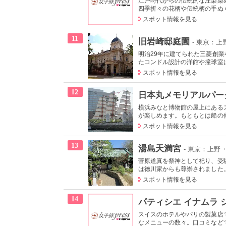
江戸時代からの伝統的な注染染
四季折々の花柄や伝統柄の手ぬぐい
スポット情報を見る
11
旧岩崎邸庭園
- 東京：
明治29年に建てられた三菱創
たコンドル設計の洋館や撞球室は
スポット情報を見る
12
日本丸メモリアルパー
横浜みなと博物館の屋上にある
が楽しめます。もともとは船の修
スポット情報を見る
13
湯島天満宮
- 東京：上野
菅原道真を祭神として祀り、受
は徳川家からも尊崇されました。
スポット情報を見る
14
パティシエ イナムラ 
スイスのホテルやパリの製菓店
なメニューの数々。口コミなどで