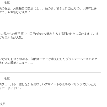
京：浅草
焼のお店。お店独自の製法により、品の良い甘さと口当たりのいい風味は多
門、五重塔など浅草に...
内最古の天ぷらの専門店で、江戸の味を今味わえる！雷門のわきに店かまえている
げた天ぷらが人気。
わいながらお酒が飲める。初代オーナーが考えだしたブランデーベースのカク
お店の看板メニュー。...
京：浅草
的フェ。川を一望しながら美味しいデザイートや食事やドリンクでゆったり
リバーサイドビュー！
：浅草