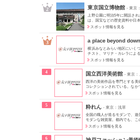
東京国立博物館
- 東
2
上野公園に明治5年に開設され
は、国宝などの歴史資料や日本や
スポット情報を見る
a place beyond dow
3
横浜みなとみらい地区にいく
チスト、マリナ・カレラによる1
スポット情報を見る
4
国立西洋美術館
- 東京
西洋の美術作品を専門とする美術
コレクションされている。なかで
スポット情報を見る
5
粋れん
- 東京：浅草
全国の職人が造るモダンで、遊
モダンな雑貨屋。都内でも、この
スポット情報を見る
6
神戸ファッション美術