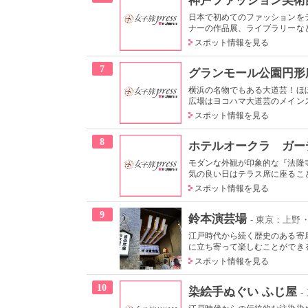
日本で初めてのファッションを
ナーの作品展、ライブラリーなど
スポット情報を見る
7
グランモール公園円形
横浜の名物でもある大道芸！ほ
広場はヨコハマ大道芸のメインス
スポット情報を見る
8
ホテルオークラ ガー
モダンな外観が印象的な『法隆
気の良い日はテラス席に座ること
スポット情報を見る
9
鈴本演芸場
- 東京：上野
江戸時代から続く歴史のある寄
に立ち寄って楽しむことができる
スポット情報を見る
10
染絵手ぬぐい ふじ屋
-