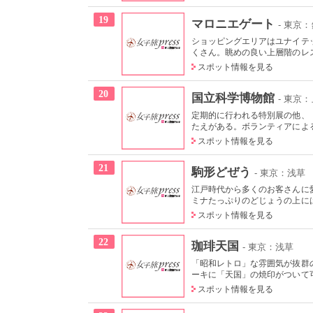
19
マロニエゲート
- 東京
ショッピングエリアはユナイテ
くさん。眺めの良い上層階のレス
スポット情報を見る
20
国立科学博物館
- 東京
定期的に行われる特別展の他、
たえがある。ボランティアによる
スポット情報を見る
21
駒形どぜう
- 東京：浅草
江戸時代から多くのお客さんに
ミナたっぷりのどじょうの上には
スポット情報を見る
22
珈琲天国
- 東京：浅草
「昭和レトロ」な雰囲気が抜群
ーキに「天国」の焼印がついて可
スポット情報を見る