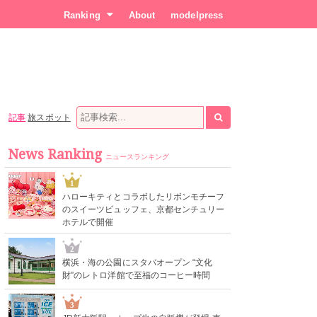
Ranking
About
modelpress
記事
旅スポット
News Ranking
ニュースランキング
1
ハローキティとコラボしたリボンモチーフ
のスイーツビュッフェ、京都センチュリー
ホテルで開催
2
横浜・海の公園にスタバオープン “文化
財”のレトロ洋館で至福のコーヒー時間
3