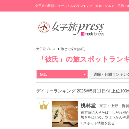
女子旅の最新ニュース＆人気ランキング | 観光・グルメ・買物
女子旅プレス
誰とで探す(彼氏)
「彼氏」の旅スポットラン
5/11
週間・月間ランキン
デイリーランキング 2026年5月11日付 上位10
桃林堂
- 東京：上野・御
1
東京藝術大学そば、しだれ柳
焼きをはじめ、水ようかんや最中
スポット情報を見る