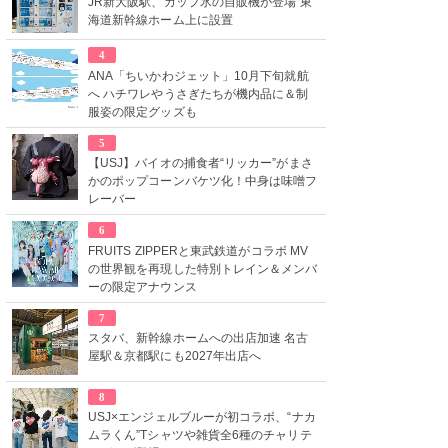
JR新大阪駅、カップ氷の自販機が登場 東
海道新幹線ホーム上に設置
4
ANA「ちいかわジェット」10月下旬就航
へ ハチワレやうさぎたちが機内品に＆制
服姿の限定グッズも
5
【USJ】バイオの捕食者“リッカー”がまさ
かのポップコーンバケツ化！中身は味噌フ
レーバー
6
FRUITS ZIPPERと東武鉄道がコラボ MV
の世界観を再現した特別トレイン＆メンバ
ーの限定アナウンス
7
スタバ、新幹線ホームへの出店加速 名古
屋駅＆京都駅にも2027年出店へ
8
USJ×エンジェルブルーが初コラボ、“ナカ
ムラくん”Tシャツや雑貨全6種のチャリテ