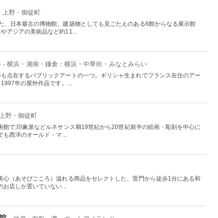
京：上野・御徒町
た、日本最古の博物館。建築物としても見ごたえのある6館からなる展示館
アジアの美術品など約11...
n
- 横浜・湘南・鎌倉：横浜・中華街・みなとみらい
つも点在するパブリックアートの一つ。ギリシャ生まれでフランス在住のアー
997年の屋外作品です。...
：上野・御徒町
館で,印象派などルネサンス期19世紀から20世紀前半の絵画・彫刻を中心に
も西洋のオールド・マ...
美心（あそびごころ）溢れる商品をセレクトした、雷門から徒歩1分にある和
お店しか置いていない...
館