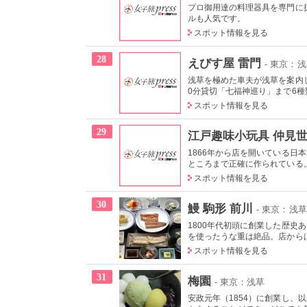
プロ御用達の料理器具を専門に
ルも人気です。
スポット情報を見る
28
えびす屋 雷門
- 東京：
浅草を極めた車夫が浅草を案内
0分貸切「七福神巡り」まで6種類
スポット情報を見る
29
江戸趣味小玩具 仲見世
1866年から店を開いている
ところまで正確に作られている
スポット情報を見る
30
鰻 駒形 前川
- 東京：浅草
1800年代初頭に創業した歴
を使ったうな重は絶品。店からは
スポット情報を見る
31
梅園
- 東京：浅草
安政元年（1854）に創業し