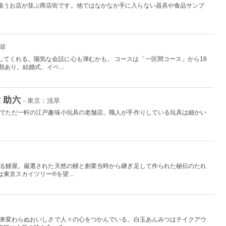
扱うお店が並ぶ商店街です。他ではなかなか手に入らない器具や食品サンプ
浅草
してくれる。陽気な会話に心も弾むかも。 コースは「一区間コース」から18
あり。結婚式、イベ...
 助六
- 東京：浅草
日本でただ一軒の江戸趣味小玩具の老舗店。職人が手作りしている玩具は細かい
。
史ある鰻屋。厳選された天然の鰻と創業当時から継ぎ足して作られた秘伝のたれ
東京スカイツリー®を望...
、以来変わらぬおいしさで人々の心をつかんでいる。白玉あんみつはテイクアウ