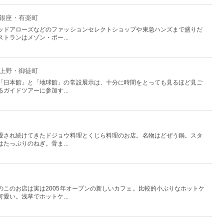
：銀座・有楽町
ッドアローズなどのファッションセレクトショップや東急ハンズまで盛りだ
トランはメゾン・ポー...
：上野・御徒町
「日本館」と「地球館」の常設展示は、十分に時間をとっても見るほど見ご
ガイドツアーに参加す...
愛され続けてきたドジョウ料理とくじら料理のお店。名物はどぜう鍋。スタ
たっぷりのねぎ。骨ま...
のこのお店は実は2005年オープンの新しいカフェ。比較的小ぶりなホットケ
愛い。浅草でホットケ...