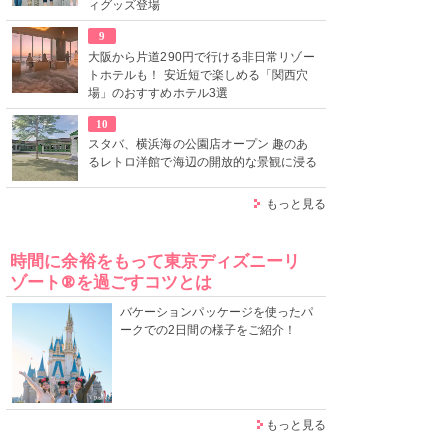
ィグッズ登場
9
大阪から片道290円で行ける非日常リゾー
トホテルも！ 安近短で楽しめる「関西穴
場」のおすすめホテル3選
10
スタバ、横浜海の公園店オープン 趣のあ
るレトロ洋館で海辺の開放的な景観に浸る
もっと見る
時間に余裕をもって東京ディズニーリ
ゾート®を過ごすコツとは
バケーションパッケージを使ったパ
ークでの2日間の様子をご紹介！
もっと見る