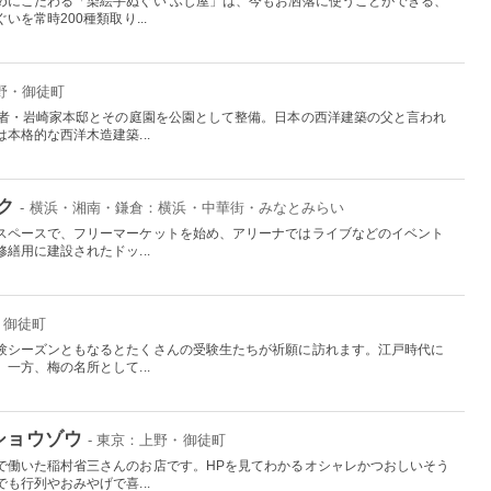
めにこだわる「染絵手ぬぐい ふじ屋」は、今もお洒落に使うことができる、
を常時200種類取り...
上野・御徒町
業者・岩崎家本邸とその庭園を公園として整備。日本の西洋建築の父と言われ
本格的な西洋木造建築...
ク
- 横浜・湘南・鎌倉：横浜・中華街・みなとみらい
スペースで、フリーマーケットを始め、アリーナではライブなどのイベント
繕用に建設されたドッ...
・御徒町
験シーズンともなるとたくさんの受験生たちが祈願に訪れます。江戸時代に
一方、梅の名所として...
ショウゾウ
- 東京：上野・御徒町
で働いた稲村省三さんのお店です。HPを見てわかるオシャレかつおしいそう
も行列やおみやげで喜...