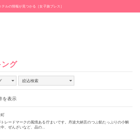
・ホテルの情報が見つかる［女子旅プレス］
キング
グ
絞込検索
0件を表示
徒町
がトレードマークの風情ある佇まいです。丹波大納言のつぶ餡たっぷりの小鯛
、ぜんざいなど、品の...