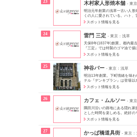
23
木村家人形焼本舗
- 東
明治元年創業の浅草一古い人形
くの人に愛されている。ハト、雷
スポット情報を見る
24
雷門 三定
- 東京：浅草
天保8年(1837年)創業。都
『三定』では特製のゴマ油で揚
スポット情報を見る
25
神谷バー
- 東京：浅草
明治13年創業。下町情緒を味
テル『デンキブラン』は登場以来
スポット情報を見る
26
カフェ・ムルソー
- 東
隅田川沿いの路地にある隠れ家
とした時間を楽しめる。絶好の
スポット情報を見る
27
かっぱ橋道具街
- 東京