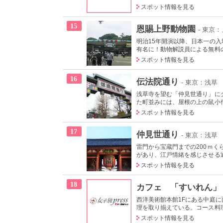
スポット情報を見る
15
恩賜上野動物園
- 東京
明治15年開演以降、日本一の
有名に！動物解説員による無料の
スポット情報を見る
16
伝法院通り
- 東京：浅草
浅草寺を望む「仲見世通り」に
た町並みには、屋根の上の鼠小僧
スポット情報を見る
17
仲見世通り
- 東京：浅草
雷門から宝蔵門までの200ｍく
があり、江戸情緒を感じさせる
スポット情報を見る
18
カフェ 「すいれん」
西洋美術館本館1Fにある中庭
理を取り揃えている。コース料理
スポット情報を見る