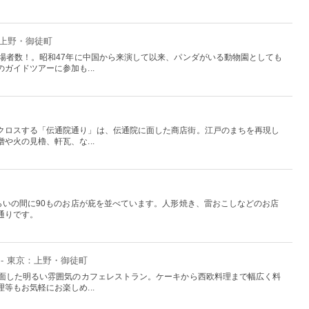
：上野・御徒町
入場者数！。昭和47年に中国から来演して以来、パンダがいる動物園としても
ガイドツアーに参加も...
クロスする「伝通院通り」は、伝通院に面した商店街。江戸のまちを再現し
や火の見櫓、軒瓦、な...
らいの間に90ものお店が庇を並べています。人形焼き、雷おこしなどのお店
通りです。
- 東京：上野・御徒町
に面した明るい雰囲気のカフェレストラン。ケーキから西欧料理まで幅広く料
等もお気軽にお楽しめ...