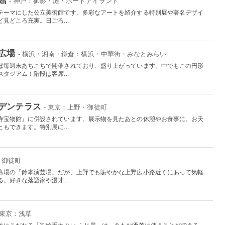
- 神戸：御影・灘・ポートアイランド
テーマにした公立美術館です。多彩なアートを紹介する特別展や著名デザイ
見どころ充実。日ごろ...
広場
- 横浜・湘南・鎌倉：横浜・中華街・みなとみらい
ぼ毎週末あちこちで開催されており、盛り上がっています。中でもこの円形
タジアム！階段は客席...
デンテラス
- 東京：上野・御徒町
寺宝物館』に併設されています。展示物を見たあとの休憩やお食事に。お天
もできます。特別展に...
・御徒町
席場の「鈴本演芸場」だが、上野でも賑やかな上野広小路近くにあって気軽
。好きな落語家や漫才...
 東京：浅草