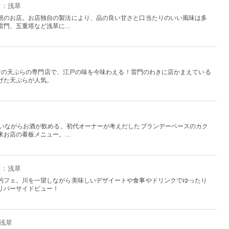
京：浅草
焼のお店。お店独自の製法により、品の良い甘さと口当たりのいい風味は多
門、五重塔など浅草に...
内最古の天ぷらの専門店で、江戸の味を今味わえる！雷門のわきに店かまえている
げた天ぷらが人気。
わいながらお酒が飲める。初代オーナーが考えだしたブランデーベースのカク
お店の看板メニュー。...
京：浅草
的フェ。川を一望しながら美味しいデザイートや食事やドリンクでゆったり
リバーサイドビュー！
：浅草