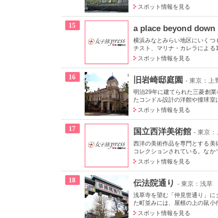
スポット情報を見る
15
a place beyond down
横浜みなとみらい地区にいくつ
チスト、マリナ・カレラによる19
スポット情報を見る
16
旧岩崎邸庭園
- 東京：
明治29年に建てられた三菱創
たコンドル設計の洋館や撞球室は
スポット情報を見る
17
国立西洋美術館
- 東京
西洋の美術作品を専門とする美術
コレクションされている。なかで
スポット情報を見る
18
伝法院通り
- 東京：浅草
浅草寺を望む「仲見世通り」に
た町並みには、屋根の上の鼠小僧
スポット情報を見る