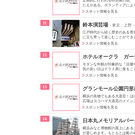
定期的に行われる特別展の他、
たえがある。ボランティアによる
スポット情報を見る
11
鈴本演芸場
- 東京：上野
江戸時代から続く歴史のある寄
に立ち寄って楽しむことができる
スポット情報を見る
12
ホテルオークラ ガー
モダンな外観が印象的な『法隆
気の良い日はテラス席に座ること
スポット情報を見る
13
グランモール公園円形
横浜の名物でもある大道芸！ほ
広場はヨコハマ大道芸のメインス
スポット情報を見る
14
日本丸メモリアルパー
横浜みなと博物館の屋上にある
が楽しめます。もともとは船の修