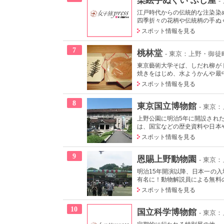
-
江戸時代からの伝統的な注染染
四季折々の花柄や伝統柄の手ぬぐい
スポット情報を見る
7
桃林堂
- 東京：上野・御徒
東京藝術大学そば、しだれ柳が
焼きをはじめ、水ようかんや最中
スポット情報を見る
8
東京国立博物館
- 東京
上野公園に明治5年に開設され
は、国宝などの歴史資料や日本やア
スポット情報を見る
9
恩賜上野動物園
- 東京
明治15年開演以降、日本一の
有名に！動物解説員による無料の
スポット情報を見る
10
国立科学博物館
- 東京