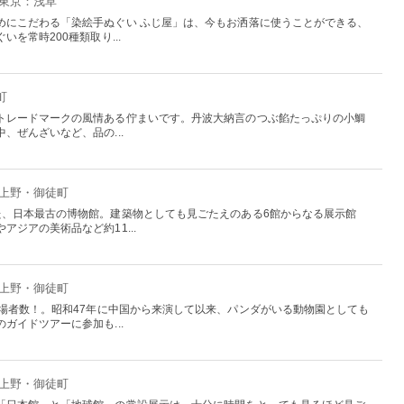
 東京：浅草
めにこだわる「染絵手ぬぐい ふじ屋」は、今もお洒落に使うことができる、
を常時200種類取り...
町
トレードマークの風情ある佇まいです。丹波大納言のつぶ餡たっぷりの小鯛
、ぜんざいなど、品の...
：上野・御徒町
た、日本最古の博物館。建築物としても見ごたえのある6館からなる展示館
ジアの美術品など約11...
：上野・御徒町
入場者数！。昭和47年に中国から来演して以来、パンダがいる動物園としても
ガイドツアーに参加も...
：上野・御徒町