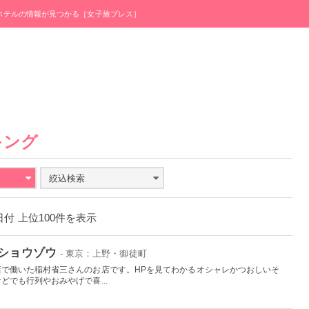
・ホテルの情報が見つかる［女子旅プレス］
キング
絞込検索
6日付 上位100件を表示
 ショウゾウ
- 東京：上野・御徒町
で働いた稲村省三さんのお店です。HPを見てわかるオシャレかつおしいそ
でも行列やおみやげで喜...