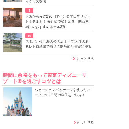
ィグッズ登場
9
大阪から片道290円で行ける非日常リゾー
トホテルも！ 安近短で楽しめる「関西穴
場」のおすすめホテル3選
10
スタバ、横浜海の公園店オープン 趣のあ
るレトロ洋館で海辺の開放的な景観に浸る
もっと見る
時間に余裕をもって東京ディズニーリ
ゾート®を過ごすコツとは
バケーションパッケージを使ったパ
ークでの2日間の様子をご紹介！
もっと見る