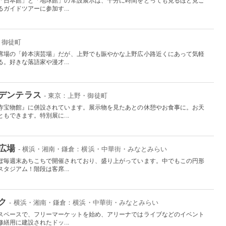
「日本館」と「地球館」の常設展示は、十分に時間をとっても見るほど見ご
ガイドツアーに参加す...
・御徒町
席場の「鈴本演芸場」だが、上野でも賑やかな上野広小路近くにあって気軽
。好きな落語家や漫才...
デンテラス
- 東京：上野・御徒町
寺宝物館』に併設されています。展示物を見たあとの休憩やお食事に。お天
もできます。特別展に...
広場
- 横浜・湘南・鎌倉：横浜・中華街・みなとみらい
ぼ毎週末あちこちで開催されており、盛り上がっています。中でもこの円形
タジアム！階段は客席...
ク
- 横浜・湘南・鎌倉：横浜・中華街・みなとみらい
スペースで、フリーマーケットを始め、アリーナではライブなどのイベント
繕用に建設されたドッ...