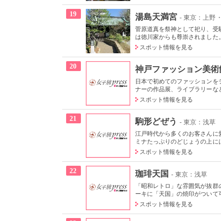
19
湯島天満宮
- 東京：上野
菅原道真を祭神として祀り、受
は徳川家からも尊崇されました。
スポット情報を見る
20
神戸ファッション美術
日本で初めてのファッションを
ナーの作品展、ライブラリーなど
スポット情報を見る
21
駒形どぜう
- 東京：浅草
江戸時代から多くのお客さんに
ミナたっぷりのどじょうの上には
スポット情報を見る
22
珈琲天国
- 東京：浅草
「昭和レトロ」な雰囲気が抜群
ーキに「天国」の焼印がついて可
スポット情報を見る