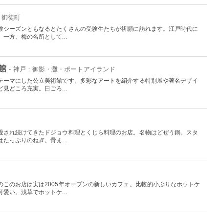
・御徒町
験シーズンともなるとたくさんの受験生たちが祈願に訪れます。江戸時代に
一方、梅の名所として...
館
- 神戸：御影・灘・ポートアイランド
テーマにした公立美術館です。多彩なアートを紹介する特別展や著名デザイ
見どころ充実。日ごろ...
愛され続けてきたドジョウ料理とくじら料理のお店。名物はどぜう鍋。スタ
たっぷりのねぎ。骨ま...
のこのお店は実は2005年オープンの新しいカフェ。比較的小ぶりなホットケ
愛い。浅草でホットケ...