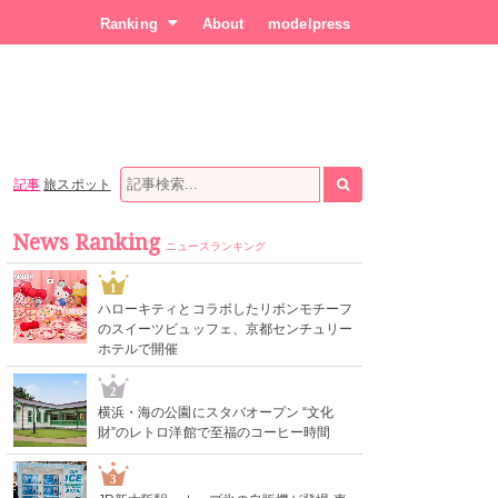
Ranking
About
modelpress
記事
旅スポット
News Ranking
ニュースランキング
1
ハローキティとコラボしたリボンモチーフ
のスイーツビュッフェ、京都センチュリー
ホテルで開催
2
横浜・海の公園にスタバオープン “文化
財”のレトロ洋館で至福のコーヒー時間
3