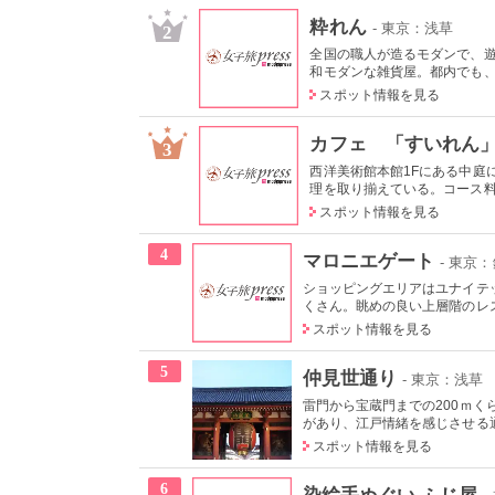
粋れん
- 東京：浅草
2
全国の職人が造るモダンで、
和モダンな雑貨屋。都内でも、こ
スポット情報を見る
カフェ 「すいれん
3
西洋美術館本館1Fにある中庭
理を取り揃えている。コース料理
スポット情報を見る
4
マロニエゲート
- 東京
ショッピングエリアはユナイテ
くさん。眺めの良い上層階のレス
スポット情報を見る
5
仲見世通り
- 東京：浅草
雷門から宝蔵門までの200ｍく
があり、江戸情緒を感じさせる
スポット情報を見る
6
染絵手ぬぐい ふじ屋