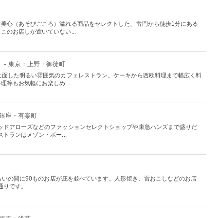
遊美心（あそびごころ）溢れる商品をセレクトした、雷門から徒歩1分にある
のお店しか置いていない...
」
- 東京：上野・御徒町
に面した明るい雰囲気のカフェレストラン。ケーキから西欧料理まで幅広く料
等もお気軽にお楽しめ...
：銀座・有楽町
ッドアローズなどのファッションセレクトショップや東急ハンズまで盛りだ
トランはメゾン・ポー...
らいの間に90ものお店が庇を並べています。人形焼き、雷おこしなどのお店
通りです。