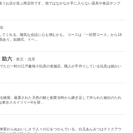
扱うお店が並ぶ商店街です。他ではなかなか手に入らない器具や食品サンプ
浅草
してくれる。陽気な会話に心も弾むかも。 コースは「一区間コース」から18
あり。結婚式、イベ...
 助六
- 東京：浅草
日本でただ一軒の江戸趣味小玩具の老舗店。職人が手作りしている玩具は細かい
。
史ある鰻屋。厳選された天然の鰻と創業当時から継ぎ足して作られた秘伝のたれ
東京スカイツリー®を望...
、以来変わらぬおいしさで人々の心をつかんでいる。白玉あんみつはテイクアウ