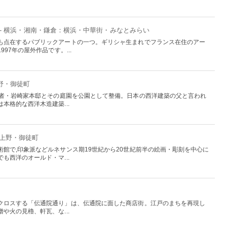
- 横浜・湘南・鎌倉：横浜・中華街・みなとみらい
も点在するパブリックアートの一つ。ギリシャ生まれでフランス在住のアー
97年の屋外作品です。...
上野・御徒町
業者・岩崎家本邸とその庭園を公園として整備。日本の西洋建築の父と言われ
本格的な西洋木造建築...
：上野・御徒町
館で,印象派などルネサンス期19世紀から20世紀前半の絵画・彫刻を中心に
も西洋のオールド・マ...
クロスする「伝通院通り」は、伝通院に面した商店街。江戸のまちを再現し
や火の見櫓、軒瓦、な...