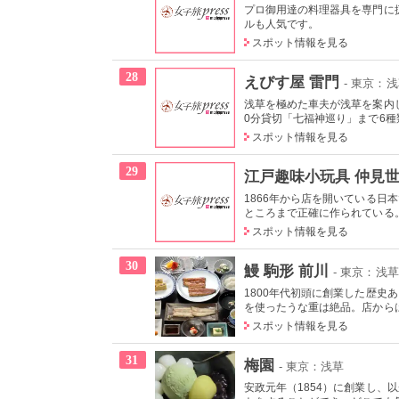
プロ御用達の料理器具を専門に
ルも人気です。
スポット情報を見る
28
えびす屋 雷門
- 東京：
浅草を極めた車夫が浅草を案内
0分貸切「七福神巡り」まで6種類
スポット情報を見る
29
江戸趣味小玩具 仲見世
1866年から店を開いている
ところまで正確に作られている
スポット情報を見る
30
鰻 駒形 前川
- 東京：浅草
1800年代初頭に創業した歴
を使ったうな重は絶品。店からは
スポット情報を見る
31
梅園
- 東京：浅草
安政元年（1854）に創業し