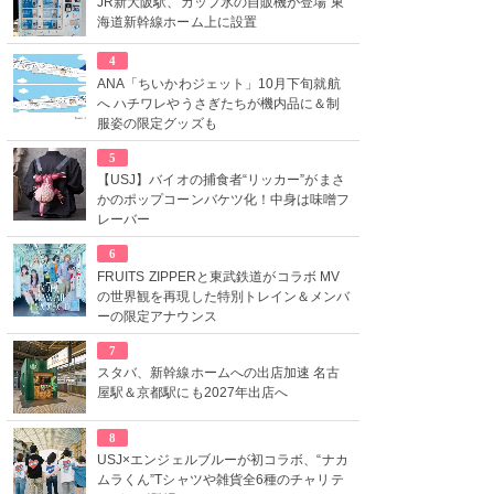
JR新大阪駅、カップ氷の自販機が登場 東
海道新幹線ホーム上に設置
4
ANA「ちいかわジェット」10月下旬就航
へ ハチワレやうさぎたちが機内品に＆制
服姿の限定グッズも
5
【USJ】バイオの捕食者“リッカー”がまさ
かのポップコーンバケツ化！中身は味噌フ
レーバー
6
FRUITS ZIPPERと東武鉄道がコラボ MV
の世界観を再現した特別トレイン＆メンバ
ーの限定アナウンス
7
スタバ、新幹線ホームへの出店加速 名古
屋駅＆京都駅にも2027年出店へ
8
USJ×エンジェルブルーが初コラボ、“ナカ
ムラくん”Tシャツや雑貨全6種のチャリテ