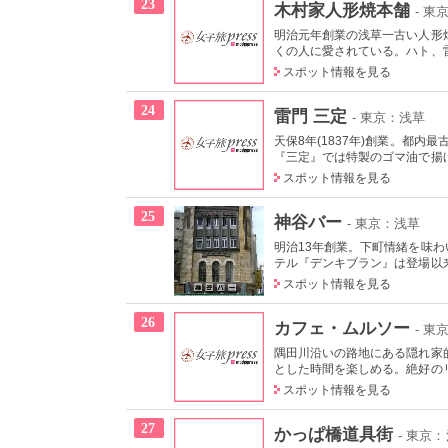
23
木村家人形焼本舗
- 東
明治元年創業の浅草一古い人形
くの人に愛されている。ハト、雷
スポット情報を見る
24
雷門 三定
- 東京：浅草
天保8年(1837年)創業。都
『三定』では特製のゴマ油で揚
スポット情報を見る
25
神谷バー
- 東京：浅草
明治13年創業。下町情緒を味
テル『デンキブラン』は登場以来
スポット情報を見る
26
カフェ・ムルソー
- 東
隅田川沿いの路地にある隠れ家
とした時間を楽しめる。絶好の
スポット情報を見る
27
かっぱ橋道具街
- 東京