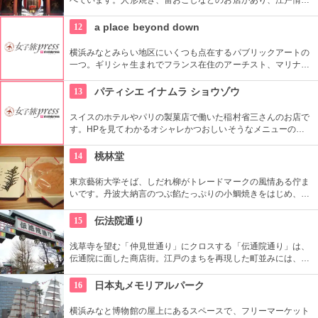
を感じさせる通りです。
12
a place beyond down
横浜みなとみらい地区にいくつも点在するパブリックアートの
一つ。ギリシャ生まれでフランス在住のアーチスト、マリナ・
カレラによる1997年の屋外作品です。クイーンズスクエア横浜
内にあるクイーンズパークで、その美しいドレープと伸びやか
13
パティシエ イナムラ ショウゾウ
な羽をテーマにした幻想的な姿を見ることができます。
スイスのホテルやパリの製菓店で働いた稲村省三さんのお店で
す。HPを見てわかるオシャレかつおしいそうなメニューの
数々。口コミなどでも行列やおみやげで喜ばれたなどの話が後
を絶えません。
14
桃林堂
東京藝術大学そば、しだれ柳がトレードマークの風情ある佇ま
いです。丹波大納言のつぶ餡たっぷりの小鯛焼きをはじめ、水
ようかんや最中、ぜんざいなど、品の良い和菓子がそろってい
ます。お抹茶をいただきながら店内でも。
15
伝法院通り
浅草寺を望む「仲見世通り」にクロスする「伝通院通り」は、
伝通院に面した商店街。江戸のまちを再現した町並みには、屋
根の上の鼠小僧や火の見櫓、軒瓦、などたくさんの見どころが
あります。多彩なお店が並んでいて、買い物や食事も楽しめま
16
日本丸メモリアルパーク
す。
横浜みなと博物館の屋上にあるスペースで、フリーマーケット