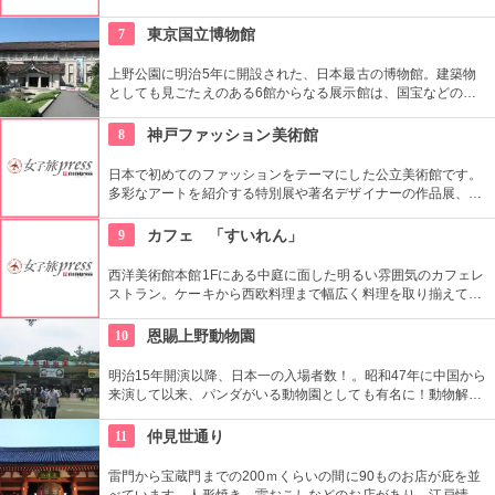
ている。なかでも西洋のオールド・マスター（18世紀以前の画
家）たちの作品を見ることができる美術館としは日本有数。ロ
7
東京国立博物館
ダンの「考える人」はこちらで見れる。設計はル・コルビジェ
が手掛け、建築・インテリア好きにもおすすめ。
上野公園に明治5年に開設された、日本最古の博物館。建築物
としても見ごたえのある6館からなる展示館は、国宝などの歴
史資料や日本やアジアの美術品など約11万点が所蔵されていま
す。オリジナルグッズを販売するミュージアムショップや食事
8
神戸ファッション美術館
もできるカフェなども併設されています。
日本で初めてのファッションをテーマにした公立美術館です。
多彩なアートを紹介する特別展や著名デザイナーの作品展、ラ
イブラリーなど見どころ充実。日ごろからファッションが好き
な方、ファッション業界の方、ファッションを学ぶ方、必見で
9
カフェ 「すいれん」
す。
西洋美術館本館1Fにある中庭に面した明るい雰囲気のカフェレ
ストラン。ケーキから西欧料理まで幅広く料理を取り揃えてい
る。コース料理等もお気軽にお楽しめる。ワイン、ビール等も
ご用意！
10
恩賜上野動物園
明治15年開演以降、日本一の入場者数！。昭和47年に中国から
来演して以来、パンダがいる動物園としても有名に！動物解説
員による無料のガイドツアーに参加もお勧め。
11
仲見世通り
雷門から宝蔵門までの200ｍくらいの間に90ものお店が庇を並
べています。人形焼き、雷おこしなどのお店があり、江戸情緒