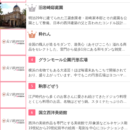
ラス席に座ることもできます。特別展に合わせて限定メニュー
が出ることもありますので、何度も訪れたいですね。
旧岩崎邸庭園
2
明治29年に建てられた三菱創業者・岩崎家本邸とその庭園を公
園として整備。日本の西洋建築の父と言われたコンドル設計の
洋館や撞球室は本格的な西洋木造建築で見応えたっぷり。重要
文化財にもなっている。
粋れん
3
全国の職人が造るモダンで、遊美心（あそびごころ）溢れる商
品をセレクトした、雷門から徒歩1分にある和モダンな雑貨
屋。都内でも、このお店しか置いていない商品が半数以上を占
めるので、粋な雑貨を探すのが楽しくなりそう。
4
グランモール公園円形広場
横浜の名物でもある大道芸！ほぼ毎週末あちこちで開催されて
おり、盛り上がっています。中でもこの円形広場はヨコハマ大
道芸のメインスタジアム！階段は客席へと早変わり！次々と疲
労される、驚きの芸に子供も大人も釘付けです！
5
駒形どぜう
江戸時代から多くのお客さんに愛され続けてきたドジョウ料理
とくじら料理のお店。名物はどぜう鍋。スタミナたっぷりのど
じょうの上にはたっぷりのねぎ。骨まで食べられるほど柔らか
く美味しく頂ける上に健康と美容にも良い。
6
国立西洋美術館
西洋の美術作品を専門とする美術館で,印象派などルネサンス期
19世紀から20世紀前半の絵画・彫刻を中心にコレクションされ