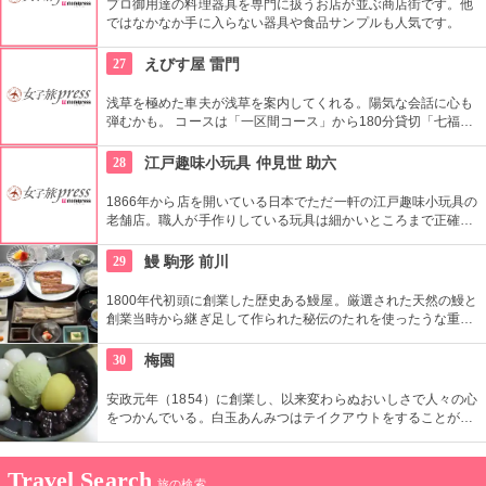
プロ御用達の料理器具を専門に扱うお店が並ぶ商店街です。他
ではなかなか手に入らない器具や食品サンプルも人気です。
27
えびす屋 雷門
浅草を極めた車夫が浅草を案内してくれる。陽気な会話に心も
弾むかも。 コースは「一区間コース」から180分貸切「七福神
巡り」まで6種類あり。結婚式、イベント・出張での利用も大
好評だとか。
28
江戸趣味小玩具 仲見世 助六
1866年から店を開いている日本でただ一軒の江戸趣味小玩具の
老舗店。職人が手作りしている玩具は細かいところまで正確に
作られている。
29
鰻 駒形 前川
1800年代初頭に創業した歴史ある鰻屋。厳選された天然の鰻と
創業当時から継ぎ足して作られた秘伝のたれを使ったうな重は
絶品。店からは東京スカイツリー®を望むことが可能。
30
梅園
安政元年（1854）に創業し、以来変わらぬおいしさで人々の心
をつかんでいる。白玉あんみつはテイクアウトをすることがで
き、どこでも気軽に人気の味を食べることができる。
Travel Search
旅の検索