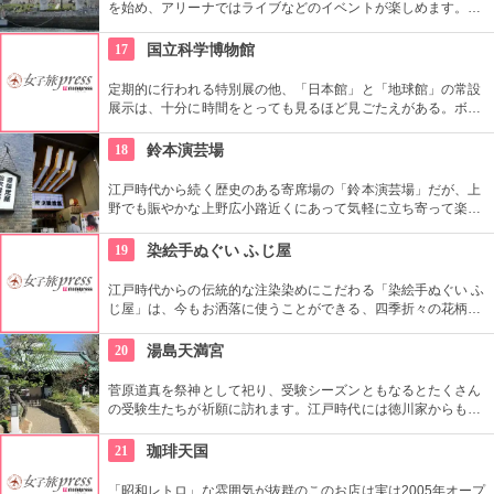
を始め、アリーナではライブなどのイベントが楽しめます。も
ともとは船の修繕用に建設されたドックで今では国の重要文化
財に指定されています。
17
国立科学博物館
定期的に行われる特別展の他、「日本館」と「地球館」の常設
展示は、十分に時間をとっても見るほど見ごたえがある。ボラ
ンティアによるガイドツアーに参加すればなお理解が深まるこ
とまちがいなし。
18
鈴本演芸場
江戸時代から続く歴史のある寄席場の「鈴本演芸場」だが、上
野でも賑やかな上野広小路近くにあって気軽に立ち寄って楽し
むことができる。好きな落語家や漫才の名前を見つけたら迷わ
ず入ってみてはいかがでしょう。
19
染絵手ぬぐい ふじ屋
江戸時代からの伝統的な注染染めにこだわる「染絵手ぬぐい ふ
じ屋」は、今もお洒落に使うことができる、四季折々の花柄や
伝統柄の手ぬぐいを常時200種類取り揃えています。手ぬぐい
地の小物も各種扱っています。
20
湯島天満宮
菅原道真を祭神として祀り、受験シーズンともなるとたくさん
の受験生たちが祈願に訪れます。江戸時代には徳川家からも尊
崇されました。一方、梅の名所としても江戸時代から知られて
おり、境内には約300本もの梅があり、毎年時期になるとかぐ
21
珈琲天国
わしい香りを漂わせます。2月上旬〜3月上旬には梅祭りも開催
されて賑わいます。
「昭和レトロ」な雰囲気が抜群のこのお店は実は2005年オープ