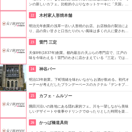
ンの新しいカフェ。比較的小ぶりなホットケーキに「天国」の
焼印がついて可愛い。浅草でホットケーキが食べたくなったら
ここへ。
22
木村家人形焼本舗
明治元年創業の浅草一古い人形焼のお店。お店独自の製法によ
り、品の良い甘さと口当たりのいい風味は多くの人に愛されて
いる。ハト、雷門、五重塔など浅草にちなんだ形が可愛い。ア
ンコの入っていないタイプもあり。ハトのマークを目印に探し
23
雷門 三定
て。
天保8年(1837年)創業。都内最古の天ぷらの専門店で、江戸の
味を今味わえる！雷門のわきに店かまえている『三定』では特
製のゴマ油で揚げた天ぷらが人気。
24
神谷バー
明治13年創業。下町情緒を味わいながらお酒が飲める。初代オ
ーナーが考えだしたブランデーベースのカクテル『デンキブラ
ン』は登場以来お店の看板メニュー。一人でも気軽に入れるの
がいい。浅草を観光した際には是非立ち寄りたい。
25
カフェ・ムルソー
隅田川沿いの路地にある隠れ家的フェ。川を一望しながら美味
しいデザイートや食事やドリンクでゆったりとした時間を楽し
める。絶好のリバーサイドビュー！
26
かっぱ橋道具街