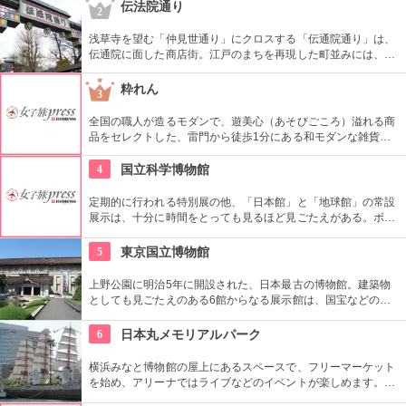
トンプソンなど、世界のグルメがカジュアルなスタイルで楽し
伝法院通り
2
めます。
浅草寺を望む「仲見世通り」にクロスする「伝通院通り」は、
伝通院に面した商店街。江戸のまちを再現した町並みには、屋
根の上の鼠小僧や火の見櫓、軒瓦、などたくさんの見どころが
あります。多彩なお店が並んでいて、買い物や食事も楽しめま
粋れん
3
す。
全国の職人が造るモダンで、遊美心（あそびごころ）溢れる商
品をセレクトした、雷門から徒歩1分にある和モダンな雑貨
屋。都内でも、このお店しか置いていない商品が半数以上を占
めるので、粋な雑貨を探すのが楽しくなりそう。
4
国立科学博物館
定期的に行われる特別展の他、「日本館」と「地球館」の常設
展示は、十分に時間をとっても見るほど見ごたえがある。ボラ
ンティアによるガイドツアーに参加すればなお理解が深まるこ
とまちがいなし。
5
東京国立博物館
上野公園に明治5年に開設された、日本最古の博物館。建築物
としても見ごたえのある6館からなる展示館は、国宝などの歴
史資料や日本やアジアの美術品など約11万点が所蔵されていま
す。オリジナルグッズを販売するミュージアムショップや食事
6
日本丸メモリアルパーク
もできるカフェなども併設されています。
横浜みなと博物館の屋上にあるスペースで、フリーマーケット
を始め、アリーナではライブなどのイベントが楽しめます。も
ともとは船の修繕用に建設されたドックで今では国の重要文化