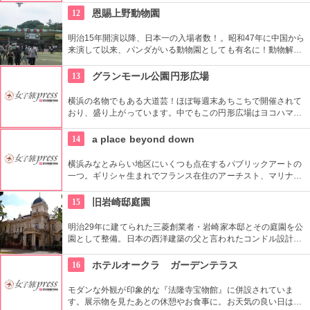
地の小物も各種扱っています。
12
恩賜上野動物園
明治15年開演以降、日本一の入場者数！。昭和47年に中国から
来演して以来、パンダがいる動物園としても有名に！動物解説
員による無料のガイドツアーに参加もお勧め。
13
グランモール公園円形広場
横浜の名物でもある大道芸！ほぼ毎週末あちこちで開催されて
おり、盛り上がっています。中でもこの円形広場はヨコハマ大
道芸のメインスタジアム！階段は客席へと早変わり！次々と疲
労される、驚きの芸に子供も大人も釘付けです！
14
a place beyond down
横浜みなとみらい地区にいくつも点在するパブリックアートの
一つ。ギリシャ生まれでフランス在住のアーチスト、マリナ・
カレラによる1997年の屋外作品です。クイーンズスクエア横浜
内にあるクイーンズパークで、その美しいドレープと伸びやか
15
旧岩崎邸庭園
な羽をテーマにした幻想的な姿を見ることができます。
明治29年に建てられた三菱創業者・岩崎家本邸とその庭園を公
園として整備。日本の西洋建築の父と言われたコンドル設計の
洋館や撞球室は本格的な西洋木造建築で見応えたっぷり。重要
文化財にもなっている。
16
ホテルオークラ ガーデンテラス
モダンな外観が印象的な『法隆寺宝物館』に併設されていま
す。展示物を見たあとの休憩やお食事に。お天気の良い日はテ