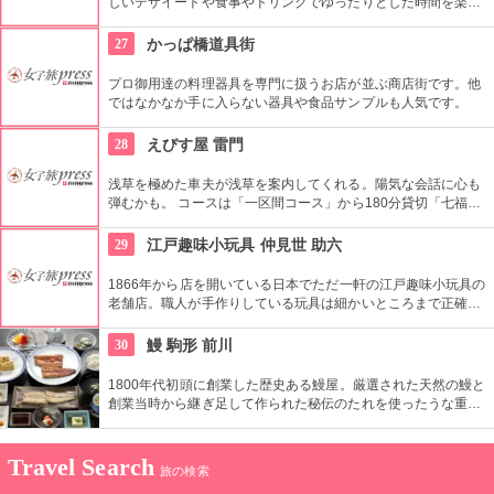
しいデザイートや食事やドリンクでゆったりとした時間を楽し
める。絶好のリバーサイドビュー！
27
かっぱ橋道具街
プロ御用達の料理器具を専門に扱うお店が並ぶ商店街です。他
ではなかなか手に入らない器具や食品サンプルも人気です。
28
えびす屋 雷門
浅草を極めた車夫が浅草を案内してくれる。陽気な会話に心も
弾むかも。 コースは「一区間コース」から180分貸切「七福神
巡り」まで6種類あり。結婚式、イベント・出張での利用も大
好評だとか。
29
江戸趣味小玩具 仲見世 助六
1866年から店を開いている日本でただ一軒の江戸趣味小玩具の
老舗店。職人が手作りしている玩具は細かいところまで正確に
作られている。
30
鰻 駒形 前川
1800年代初頭に創業した歴史ある鰻屋。厳選された天然の鰻と
創業当時から継ぎ足して作られた秘伝のたれを使ったうな重は
絶品。店からは東京スカイツリー®を望むことが可能。
Travel Search
旅の検索