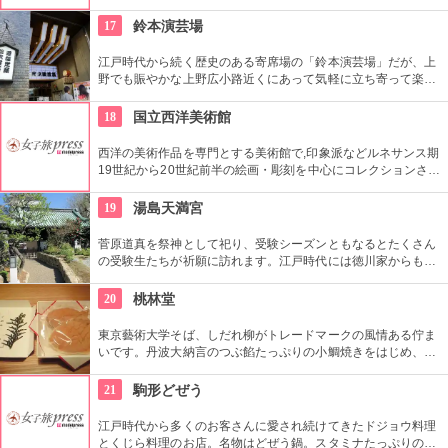
ラス席に座ることもできます。特別展に合わせて限定メニュー
が出ることもありますので、何度も訪れたいですね。
17
鈴本演芸場
江戸時代から続く歴史のある寄席場の「鈴本演芸場」だが、上
野でも賑やかな上野広小路近くにあって気軽に立ち寄って楽し
むことができる。好きな落語家や漫才の名前を見つけたら迷わ
ず入ってみてはいかがでしょう。
18
国立西洋美術館
西洋の美術作品を専門とする美術館で,印象派などルネサンス期
19世紀から20世紀前半の絵画・彫刻を中心にコレクションされ
ている。なかでも西洋のオールド・マスター（18世紀以前の画
家）たちの作品を見ることができる美術館としは日本有数。ロ
19
湯島天満宮
ダンの「考える人」はこちらで見れる。設計はル・コルビジェ
が手掛け、建築・インテリア好きにもおすすめ。
菅原道真を祭神として祀り、受験シーズンともなるとたくさん
の受験生たちが祈願に訪れます。江戸時代には徳川家からも尊
崇されました。一方、梅の名所としても江戸時代から知られて
おり、境内には約300本もの梅があり、毎年時期になるとかぐ
20
桃林堂
わしい香りを漂わせます。2月上旬〜3月上旬には梅祭りも開催
されて賑わいます。
東京藝術大学そば、しだれ柳がトレードマークの風情ある佇ま
いです。丹波大納言のつぶ餡たっぷりの小鯛焼きをはじめ、水
ようかんや最中、ぜんざいなど、品の良い和菓子がそろってい
ます。お抹茶をいただきながら店内でも。
21
駒形どぜう
江戸時代から多くのお客さんに愛され続けてきたドジョウ料理
とくじら料理のお店。名物はどぜう鍋。スタミナたっぷりのど