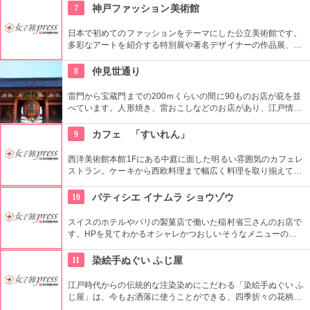
財に指定されています。
7
神戸ファッション美術館
日本で初めてのファッションをテーマにした公立美術館です。
多彩なアートを紹介する特別展や著名デザイナーの作品展、ラ
イブラリーなど見どころ充実。日ごろからファッションが好き
な方、ファッション業界の方、ファッションを学ぶ方、必見で
8
仲見世通り
す。
雷門から宝蔵門までの200ｍくらいの間に90ものお店が庇を並
べています。人形焼き、雷おこしなどのお店があり、江戸情緒
を感じさせる通りです。
9
カフェ 「すいれん」
西洋美術館本館1Fにある中庭に面した明るい雰囲気のカフェレ
ストラン。ケーキから西欧料理まで幅広く料理を取り揃えてい
る。コース料理等もお気軽にお楽しめる。ワイン、ビール等も
ご用意！
10
パティシエ イナムラ ショウゾウ
スイスのホテルやパリの製菓店で働いた稲村省三さんのお店で
す。HPを見てわかるオシャレかつおしいそうなメニューの
数々。口コミなどでも行列やおみやげで喜ばれたなどの話が後
を絶えません。
11
染絵手ぬぐい ふじ屋
江戸時代からの伝統的な注染染めにこだわる「染絵手ぬぐい ふ
じ屋」は、今もお洒落に使うことができる、四季折々の花柄や
伝統柄の手ぬぐいを常時200種類取り揃えています。手ぬぐい