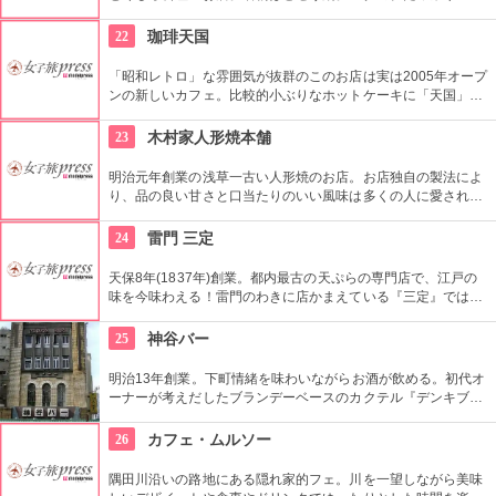
じょうの上にはたっぷりのねぎ。骨まで食べられるほど柔らか
く美味しく頂ける上に健康と美容にも良い。
22
珈琲天国
「昭和レトロ」な雰囲気が抜群のこのお店は実は2005年オープ
ンの新しいカフェ。比較的小ぶりなホットケーキに「天国」の
焼印がついて可愛い。浅草でホットケーキが食べたくなったら
ここへ。
23
木村家人形焼本舗
明治元年創業の浅草一古い人形焼のお店。お店独自の製法によ
り、品の良い甘さと口当たりのいい風味は多くの人に愛されて
いる。ハト、雷門、五重塔など浅草にちなんだ形が可愛い。ア
ンコの入っていないタイプもあり。ハトのマークを目印に探し
24
雷門 三定
て。
天保8年(1837年)創業。都内最古の天ぷらの専門店で、江戸の
味を今味わえる！雷門のわきに店かまえている『三定』では特
製のゴマ油で揚げた天ぷらが人気。
25
神谷バー
明治13年創業。下町情緒を味わいながらお酒が飲める。初代オ
ーナーが考えだしたブランデーベースのカクテル『デンキブラ
ン』は登場以来お店の看板メニュー。一人でも気軽に入れるの
がいい。浅草を観光した際には是非立ち寄りたい。
26
カフェ・ムルソー
隅田川沿いの路地にある隠れ家的フェ。川を一望しながら美味