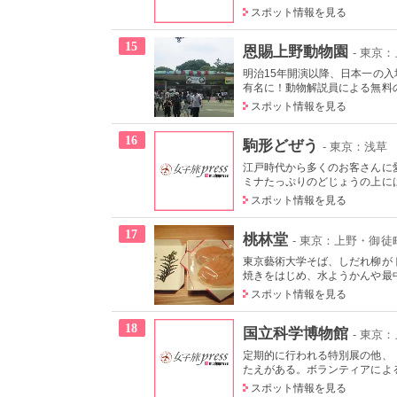
スポット情報を見る
15
恩賜上野動物園
- 東京
明治15年開演以降、日本一の
有名に！動物解説員による無料の
スポット情報を見る
16
駒形どぜう
- 東京：浅草
江戸時代から多くのお客さんに
ミナたっぷりのどじょうの上には
スポット情報を見る
17
桃林堂
- 東京：上野・御徒
東京藝術大学そば、しだれ柳が
焼きをはじめ、水ようかんや最中
スポット情報を見る
18
国立科学博物館
- 東京
定期的に行われる特別展の他、
たえがある。ボランティアによる
スポット情報を見る