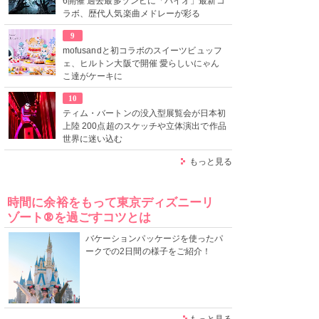
6開催 過去最多ゾンビに「バイオ」最新コ
ラボ、歴代人気楽曲メドレーが彩る
9
mofusandと初コラボのスイーツビュッフ
ェ、ヒルトン大阪で開催 愛らしいにゃん
こ達がケーキに
10
ティム・バートンの没入型展覧会が日本初
上陸 200点超のスケッチや立体演出で作品
世界に迷い込む
もっと見る
時間に余裕をもって東京ディズニーリ
ゾート®を過ごすコツとは
バケーションパッケージを使ったパ
ークでの2日間の様子をご紹介！
もっと見る