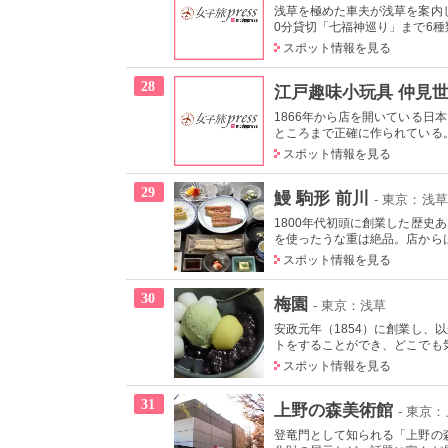
浅草を極めた車夫が浅草を案内
0分貸切「七福神巡り」まで6種類
スポット情報を見る
28
江戸趣味小玩具 仲見世
1866年から店を開いている
ところまで正確に作られている
スポット情報を見る
29
鰻 駒形 前川
- 東京：浅草
1800年代初頭に創業した歴
を使ったうな重は絶品。店からは
スポット情報を見る
30
梅園
- 東京：浅草
安政元年（1854）に創業し
トをすることができ、どこでも気
スポット情報を見る
31
上野の森美術館
- 東京
登竜門として知られる「上野の