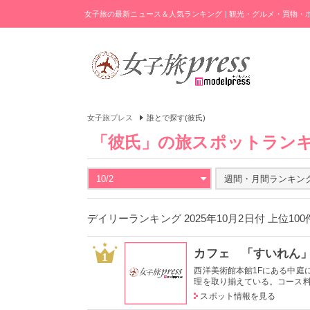
女子旅の最新ニュース＆人気ランキング | 観光・グルメ・買物
女子旅プレス
誰とで探す(彼氏)
「彼氏」の旅スポットラン
10/2
週間・月間ランキン
デイリーランキング 2025年10月2日付 上位10
カフェ 「すいれん
1
西洋美術館本館1Fにある中庭
理を取り揃えている。コース料理
スポット情報を見る