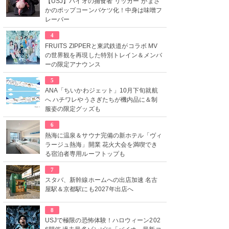
【USJ】バイオの捕食者“リッカー”がまさ
かのポップコーンバケツ化！中身は味噌フ
レーバー
4
FRUITS ZIPPERと東武鉄道がコラボ MV
の世界観を再現した特別トレイン＆メンバ
ーの限定アナウンス
5
ANA「ちいかわジェット」10月下旬就航
へ ハチワレやうさぎたちが機内品に＆制
服姿の限定グッズも
6
熱海に温泉＆サウナ完備の新ホテル「ヴィ
ラージュ熱海」開業 花火大会を満喫でき
る宿泊者専用ルーフトップも
7
スタバ、新幹線ホームへの出店加速 名古
屋駅＆京都駅にも2027年出店へ
8
USJで極限の恐怖体験！ハロウィーン202