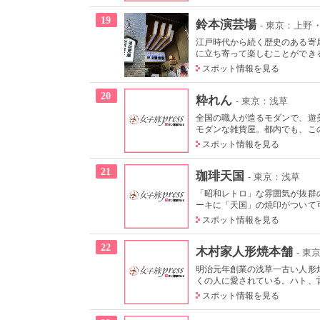
19
鈴本演芸場
- 東京：上野
江戸時代から続く歴史のある寄
に立ち寄って楽しむことができる
スポット情報を見る
20
粋れん
- 東京：浅草
全国の職人が造るモダンで、遊
モダンな雑貨屋。都内でも、この
スポット情報を見る
21
珈琲天国
- 東京：浅草
「昭和レトロ」な雰囲気が抜群
ーキに「天国」の焼印がついて可
スポット情報を見る
22
木村家人形焼本舗
- 東
明治元年創業の浅草一古い人形
くの人に愛されている。ハト、雷
スポット情報を見る