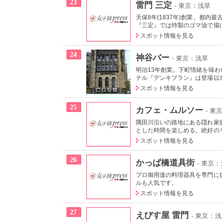
23
雷門 三定
- 東京：浅草
天保8年(1837年)創業。都
『三定』では特製のゴマ油で揚
スポット情報を見る
24
神谷バー
- 東京：浅草
明治13年創業。下町情緒を味
テル『デンキブラン』は登場以来
スポット情報を見る
25
カフェ・ムルソー
- 東
隅田川沿いの路地にある隠れ家
とした時間を楽しめる。絶好の
スポット情報を見る
26
かっぱ橋道具街
- 東京
プロ御用達の料理器具を専門に
ルも人気です。
スポット情報を見る
27
えびす屋 雷門
- 東京：