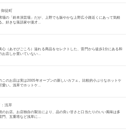
・御徒町
席場の「鈴本演芸場」だが、上野でも賑やかな上野広小路近くにあって気軽
。好きな落語家や漫才...
美心（あそびごころ）溢れる商品をセレクトした、雷門から徒歩1分にある和
お店しか置いていない...
のこのお店は実は2005年オープンの新しいカフェ。比較的小ぶりなホットケ
愛い。浅草でホットケ...
京：浅草
焼のお店。お店独自の製法により、品の良い甘さと口当たりのいい風味は多
門、五重塔など浅草に...