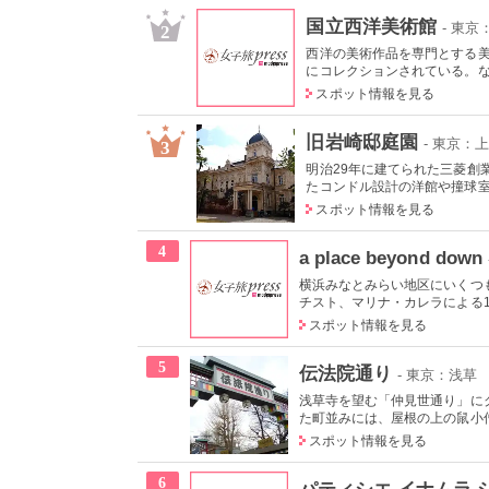
国立西洋美術館
- 東
2
西洋の美術作品を専門とする美
にコレクションされている。なか
スポット情報を見る
旧岩崎邸庭園
- 東京：
3
明治29年に建てられた三菱創
たコンドル設計の洋館や撞球室は
スポット情報を見る
4
a place beyond down
横浜みなとみらい地区にいくつ
チスト、マリナ・カレラによる19
スポット情報を見る
5
伝法院通り
- 東京：浅草
浅草寺を望む「仲見世通り」に
た町並みには、屋根の上の鼠小僧
スポット情報を見る
6
パティシエ イナムラ 