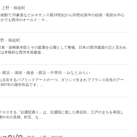
京：上野・御徒町
術館で,印象派などルネサンス期19世紀から20世紀前半の絵画・彫刻を中心
でも西洋のオールド・マ...
上野・御徒町
業者・岩崎家本邸とその庭園を公園として整備。日本の西洋建築の父と言われ
本格的な西洋木造建築...
- 横浜・湘南・鎌倉：横浜・中華街・みなとみらい
も点在するパブリックアートの一つ。ギリシャ生まれでフランス在住のアー
97年の屋外作品です。...
クロスする「伝通院通り」は、伝通院に面した商店街。江戸のまちを再現し
や火の見櫓、軒瓦、な...
ショウゾウ