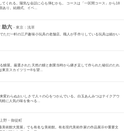
してくれる。陽気な会話に心も弾むかも。 コースは「一区間コース」から18
あり。結婚式、イベ...
 助六
- 東京：浅草
日本でただ一軒の江戸趣味小玩具の老舗店。職人が手作りしている玩具は細かい
。
史ある鰻屋。厳選された天然の鰻と創業当時から継ぎ足して作られた秘伝のたれ
東京スカイツリー®を望...
、以来変わらぬおいしさで人々の心をつかんでいる。白玉あんみつはテイクアウ
軽に人気の味を食べる...
：上野・御徒町
森美術館大賞展」でも有名な美術館。有名現代美術作家の作品展示や重要文