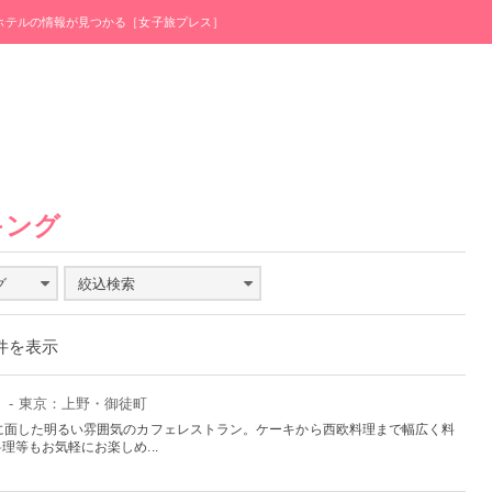
・ホテルの情報が見つかる［女子旅プレス］
キング
グ
絞込検索
0件を表示
」
- 東京：上野・御徒町
に面した明るい雰囲気のカフェレストラン。ケーキから西欧料理まで幅広く料
等もお気軽にお楽しめ...