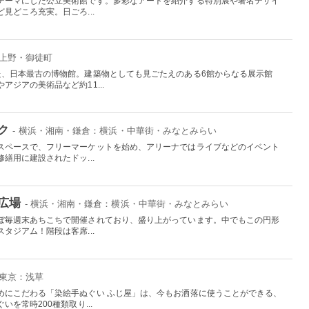
テーマにした公立美術館です。多彩なアートを紹介する特別展や著名デザイ
見どころ充実。日ごろ...
：上野・御徒町
た、日本最古の博物館。建築物としても見ごたえのある6館からなる展示館
ジアの美術品など約11...
ク
- 横浜・湘南・鎌倉：横浜・中華街・みなとみらい
スペースで、フリーマーケットを始め、アリーナではライブなどのイベント
繕用に建設されたドッ...
広場
- 横浜・湘南・鎌倉：横浜・中華街・みなとみらい
ぼ毎週末あちこちで開催されており、盛り上がっています。中でもこの円形
タジアム！階段は客席...
 東京：浅草
めにこだわる「染絵手ぬぐい ふじ屋」は、今もお洒落に使うことができる、
を常時200種類取り...