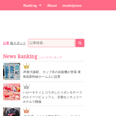
Ranking
About
modelpress
記事
旅スポット
News Ranking
ニュースランキング
1
JR新大阪駅、カップ氷の自販機が登場 東
海道新幹線ホーム上に設置
2
ハローキティとコラボしたリボンモチーフ
のスイーツビュッフェ、京都センチュリー
ホテルで開催
3