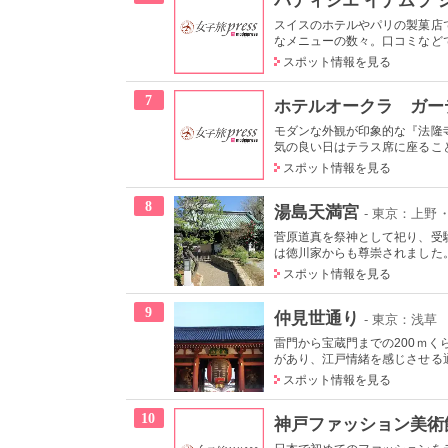
スイスのホテルやパリの製菓店
なメニューの数々。口コミなどで
スポット情報を見る
7
ホテルオークラ ガー
モダンな外観が印象的な『法隆
気の良い日はテラス席に座ること
スポット情報を見る
8
湯島天満宮
- 東京：上野
菅原道真を祭神として祀り、受
は徳川家からも尊崇されました。
スポット情報を見る
9
仲見世通り
- 東京：浅草
雷門から宝蔵門までの200ｍく
があり、江戸情緒を感じさせる
スポット情報を見る
10
神戸ファッション美術