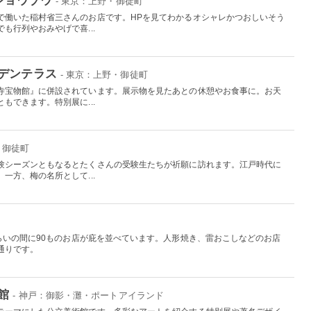
- 東京：上野・御徒町
で働いた稲村省三さんのお店です。HPを見てわかるオシャレかつおしいそう
も行列やおみやげで喜...
デンテラス
- 東京：上野・御徒町
寺宝物館』に併設されています。展示物を見たあとの休憩やお食事に。お天
もできます。特別展に...
・御徒町
験シーズンともなるとたくさんの受験生たちが祈願に訪れます。江戸時代に
一方、梅の名所として...
らいの間に90ものお店が庇を並べています。人形焼き、雷おこしなどのお店
通りです。
館
- 神戸：御影・灘・ポートアイランド