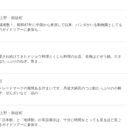
：上野・御徒町
入場者数！。昭和47年に中国から来演して以来、パンダがいる動物園としても
ガイドツアーに参加も...
愛され続けてきたドジョウ料理とくじら料理のお店。名物はどぜう鍋。スタ
たっぷりのねぎ。骨ま...
町
トレードマークの風情ある佇まいです。丹波大納言のつぶ餡たっぷりの小鯛
、ぜんざいなど、品の...
：上野・御徒町
「日本館」と「地球館」の常設展示は、十分に時間をとっても見るほど見ご
ガイドツアーに参加す...