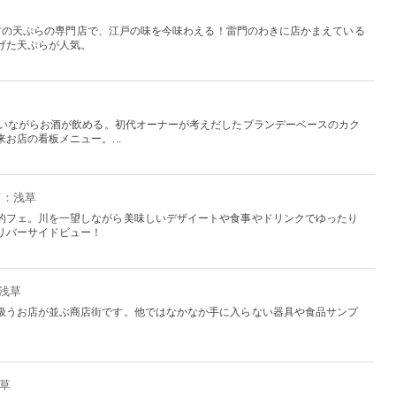
内最古の天ぷらの専門店で、江戸の味を今味わえる！雷門のわきに店かまえている
げた天ぷらが人気。
わいながらお酒が飲める。初代オーナーが考えだしたブランデーベースのカク
お店の看板メニュー。...
京：浅草
的フェ。川を一望しながら美味しいデザイートや食事やドリンクでゆったり
リバーサイドビュー！
：浅草
扱うお店が並ぶ商店街です。他ではなかなか手に入らない器具や食品サンプ
浅草