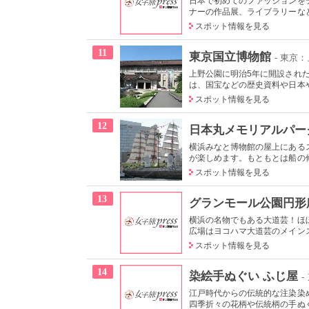
日本で初めてのファッションを
ナーの作品展、ライブラリーなど
スポット情報を見る
11
東京国立博物館
- 東京
上野公園に明治5年に開設され
は、国宝などの歴史資料や日本やア
スポット情報を見る
12
日本丸メモリアルパー
横浜みなと博物館の屋上にある
が楽しめます。もともとは船の修
スポット情報を見る
13
グランモール公園円形
横浜の名物でもある大道芸！ほ
広場はヨコハマ大道芸のメインス
スポット情報を見る
14
染絵手ぬぐい ふじ屋
-
江戸時代からの伝統的な注染染
四季折々の花柄や伝統柄の手ぬぐい