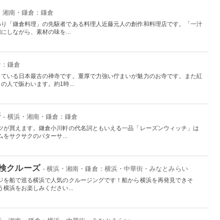
浜・湘南・鎌倉：鎌倉
わり「鎌倉料理」の先駆者である料理人近藤元人の創作和料理店です。「一汁
しながら、素材の味を...
倉：鎌倉
っている日本最古の禅寺です。重厚で力強い佇まいが魅力のお寺です。また紅
人で賑わいます。約1時...
軒
- 横浜・湘南・鎌倉：鎌倉
ツが買えます。鎌倉小川軒の代名詞ともいえる一品「レーズンウィッチ」は
をサクサクのバターサ...
検クルーズ
- 横浜・湘南・鎌倉：横浜・中華街・みなとみらい
ジを船で巡る横浜で人気のクルージングです！船から横浜を再発見できそ
横浜をお楽しみください...