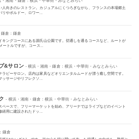
横浜・湘南・鎌倉：横浜・中華街・みなとみらい
い人向きのレストラン。カジュアルにくつろぎながら、フランスの本場郷土
リやボルドー、ロワー...
・鎌倉：鎌倉
イキングコースにある源氏山公園です。切通しを通るコースなど、ルートが
ートルですが、コース...
プ&サロン
- 横浜・湘南・鎌倉：横浜・中華街・みなとみらい
テラピーサロン。店内は家具などオリエンタルムードが漂う癒し空間です。
ッサージやリフレクソ...
ク
- 横浜・湘南・鎌倉：横浜・中華街・みなとみらい
スペースで、フリーマーケットを始め、アリーナではライブなどのイベント
繕用に建設されたドッ...
：鎌倉