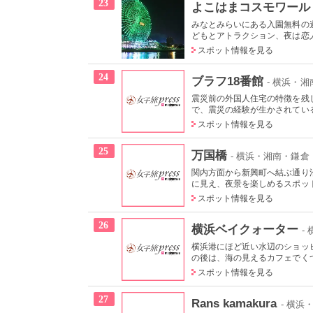
23
よこはまコスモワール
みなとみらいにある入園無料の
どもとアトラクション、夜は恋人
スポット情報を見る
24
ブラフ18番館
- 横浜・
震災前の外国人住宅の特徴を残
で、震災の経験が生かされている
スポット情報を見る
25
万国橋
- 横浜・湘南・鎌
関内方面から新興町へ結ぶ通り
に見え、夜景を楽しめるスポット
スポット情報を見る
26
横浜ベイクォーター
-
横浜港にほど近い水辺のショッ
の後は、海の見えるカフェでくつ
スポット情報を見る
27
Rans kamakura
- 横