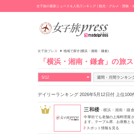
女子旅の最新ニュース＆人気ランキング | 観光・グルメ・買物
女子旅プレス
地域で探す(横浜・湘南・鎌倉)
「横浜・湘南・鎌倉」の旅
5/12
週間・月間ランキン
デイリーランキング 2026年5月12日付 上位10
三和楼
- 横浜・湘南・鎌
1
中華街でも老舗の上海料理屋さん
ます。テーブル席、お座敷とも
スポット情報を見る