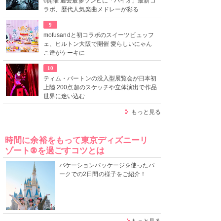
6開催 過去最多ゾンビに「バイオ」最新コ
ラボ、歴代人気楽曲メドレーが彩る
9
mofusandと初コラボのスイーツビュッフ
ェ、ヒルトン大阪で開催 愛らしいにゃん
こ達がケーキに
10
ティム・バートンの没入型展覧会が日本初
上陸 200点超のスケッチや立体演出で作品
世界に迷い込む
もっと見る
時間に余裕をもって東京ディズニーリ
ゾート®を過ごすコツとは
バケーションパッケージを使ったパ
ークでの2日間の様子をご紹介！
もっと見る