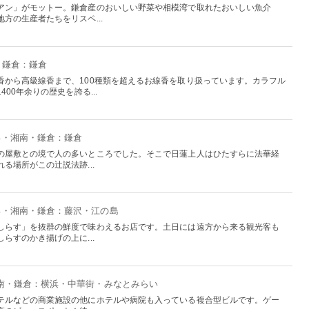
アン」がモットー。鎌倉産のおいしい野菜や相模湾で取れたおいしい魚介
方の生産者たちをリスペ...
・鎌倉：鎌倉
香から高級線香まで、100種類を超えるお線香を取り扱っています。カラフル
00年余りの歴史を誇る...
横浜・湘南・鎌倉：鎌倉
の屋敷との境で人の多いところでした。そこで日蓮上人はひたすらに法華経
る場所がこの辻説法跡...
横浜・湘南・鎌倉：藤沢・江の島
しらす」を抜群の鮮度で味わえるお店です。土日には遠方から来る観光客も
らすのかき揚げの上に...
湘南・鎌倉：横浜・中華街・みなとみらい
テルなどの商業施設の他にホテルや病院も入っている複合型ビルです。ゲー