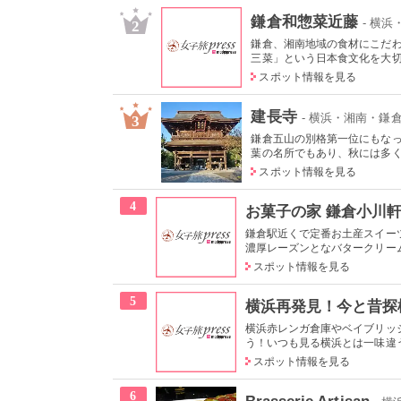
鎌倉和惣菜近藤
- 横
2
鎌倉、湘南地域の食材にこだ
三菜」という日本食文化を大切に
スポット情報を見る
建長寺
- 横浜・湘南・鎌
3
鎌倉五山の別格第一位にもな
葉の名所でもあり、秋には多くの
スポット情報を見る
4
お菓子の家 鎌倉小川
鎌倉駅近くで定番お土産スイー
濃厚レーズンとなバタークリーム
スポット情報を見る
5
横浜再発見！今と昔探
横浜赤レンガ倉庫やベイブリッ
う！いつも見る横浜とは一味違う
スポット情報を見る
6
Brasserie Artisan