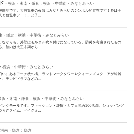
ド
- 横浜・湘南・鎌倉：横浜・中華街・みなとみらい
遊園地です。大観覧車の夜景はみなとみらいのシンボル的存在です！昼は子
と観覧車デート、と子...
湘南・鎌倉：横浜・中華街・みなとみらい
しながらも、外壁はモルタル吹き付けになっている。防災を考慮されたもの
。館内は大正末期から...
倉：横浜・中華街・みなとみらい
沿いにあるアーチ状の橋。ランドマークタワーやクィーンズスクエアが綺麗
。テレビドラマなどの...
 横浜・湘南・鎌倉：横浜・中華街・みなとみらい
ピングモールです。ファッション・雑貨・カフェ等約100店舗。ショッピング
ろぎタイム。ベイクォ...
浜・湘南・鎌倉：鎌倉