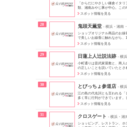
「からだにやさしい鎌倉イタリ
類、湘南みやじ豚が中心。この地
スポット情報を見る
28
鬼頭天薫堂
- 横浜・湘南
ショップオリジナル商品のお線
で美しいお線香に触れながら、14
スポット情報を見る
29
日蓮上人辻説法跡
- 
小町通りは昔武家屋敷と、商人
の正しいことを説いていたとされ
スポット情報を見る
30
とびっちょ参道店
- 
江の島の代名詞とも言われる「
多く常に行列ができています。し
スポット情報を見る
31
クロスゲート
- 横浜・
ショッピング、レストラン、ホ