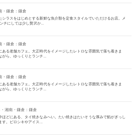
湘南・鎌倉：鎌倉
たシラスをはじめとする新鮮な魚介類を定食スタイルでいただけるお店。メ
ンチにしては少し贅沢か...
湘南・鎌倉：鎌倉
にある老舗カフェ。大正時代をイメージしたレトロな雰囲気で落ち着きま
がら、ゆっくりとランチ...
湘南・鎌倉：鎌倉
にある老舗カフェ。大正時代をイメージしたレトロな雰囲気で落ち着きま
がら、ゆっくりとランチ...
横浜・湘南・鎌倉：鎌倉
中ほどにある、タイ焼きなみへい。たい焼きはたいそうな厚みで餡がぎっし
す。ピロシキやアイス...