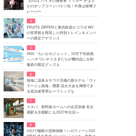
【USJ】バイオの捕食者“リッカー”がまさ
かのポップコーンバケツ化！中身は味噌フ
レーバー
4
FRUITS ZIPPERと東武鉄道がコラボ MV
の世界観を再現した特別トレイン＆メンバ
ーの限定アナウンス
5
ANA「ちいかわジェット」10月下旬就航
へ ハチワレやうさぎたちが機内品に＆制
服姿の限定グッズも
6
熱海に温泉＆サウナ完備の新ホテル「ヴィ
ラージュ熱海」開業 花火大会を満喫でき
る宿泊者専用ルーフトップも
7
スタバ、新幹線ホームへの出店加速 名古
屋駅＆京都駅にも2027年出店へ
8
USJで極限の恐怖体験！ハロウィーン202