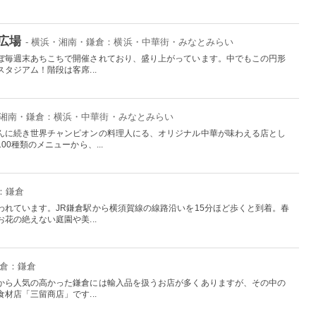
広場
- 横浜・湘南・鎌倉：横浜・中華街・みなとみらい
ぼ毎週末あちこちで開催されており、盛り上がっています。中でもこの円形
タジアム！階段は客席...
・湘南・鎌倉：横浜・中華街・みなとみらい
んに続き世界チャンピオンの料理人にる、オリジナル中華が味わえる店とし
0種類のメニューから、...
：鎌倉
われています。JR鎌倉駅から横須賀線の線路沿いを15分ほど歩くと到着。春
花の絶えない庭園や美...
鎌倉：鎌倉
から人気の高かった鎌倉には輸入品を扱うお店が多くありますが、その中の
材店「三留商店」です...