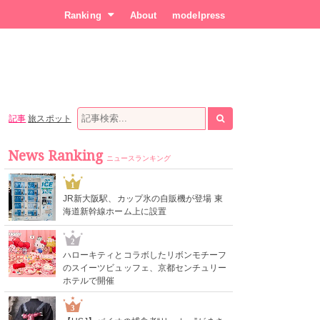
Ranking
About
modelpress
記事
旅スポット
News Ranking
ニュースランキング
1
JR新大阪駅、カップ氷の自販機が登場 東
海道新幹線ホーム上に設置
2
ハローキティとコラボしたリボンモチーフ
のスイーツビュッフェ、京都センチュリー
ホテルで開催
3