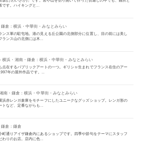
粧坂(けわいざか)」です。岩や山を切り開いて作った切通しの中でも、難所と
です。ハイキングと...
南・鎌倉：横浜・中華街・みなとみらい
ランス軍の駐屯地。港の見える丘公園の北側部分に位置し、目の前には美し
ランス山の北側には木...
- 横浜・湘南・鎌倉：横浜・中華街・みなとみらい
も点在するパブリックアートの一つ。ギリシャ生まれでフランス在住のアー
97年の屋外作品です。...
・湘南・鎌倉：横浜・中華街・みなとみらい
横浜赤レンガ倉庫をモチーフにしたユニークなグッズショップ。レンガ形の
トなど、定番ながらも...
・鎌倉：鎌倉
小町通りアイザ鎌倉内にあるショップです。四季や節句をテーマにスタッフ
わりのお店。店内に色...