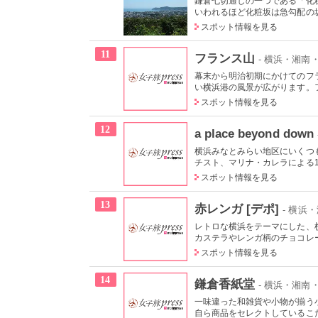
鎌倉七切通しの一つである「化
いわれるほど化粧坂は急勾配の坂
スポット情報を見る
11
フランス山
- 横浜・湘
幕末から明治初期にかけてのフ
い横浜港の風景が広がります。フ
スポット情報を見る
12
a place beyond down
横浜みなとみらい地区にいくつ
チスト、マリナ・カレラによる19
スポット情報を見る
13
赤レンガ [デポ]
- 横浜
レトロな横浜をテーマにした、
カステラやレンガ柄のチョコレー
スポット情報を見る
14
鎌倉香紙堂
- 横浜・湘南
一味違った和雑貨や小物が揃う
自ら商品をセレクトしているこだ