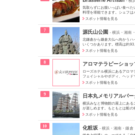
- 
気取らずにお腹いっぱい食べた
料理を堪能できます。シェフはパ
スポット情報を見る
7
源氏山公園
- 横浜・湘南
北鎌倉から鎌倉大仏へ向かうハ
いくつかあります。標高は約93メ
スポット情報を見る
8
アロマテラピーショッ
ローズホテル横浜にあるアロマ
フェイシャルやボディ、ヘッドマ
スポット情報を見る
9
日本丸メモリアルパー
横浜みなと博物館の屋上にある
が楽しめます。もともとは船の修
スポット情報を見る
10
化粧坂
- 横浜・湘南・鎌倉