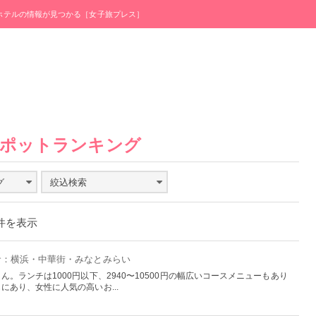
・ホテルの情報が見つかる［女子旅プレス］
スポットランキング
グ
絞込検索
0件を表示
倉：横浜・中華街・みなとみらい
。ランチは1000円以下、2940〜10500円の幅広いコースメニューもあり
にあり、女性に人気の高いお...