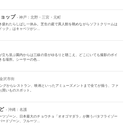
ショップ
- 神戸：北野・三宮・元町
き疲れたらしばし一休み。芝生の庭で異人館を眺めながらソフトクリームは
ック」はキャベツがシ...
が立ち並ぶ園内からは三線の音がゆるりと聴こえ、どこにいても撮影のポイ
る場所。シーサーの色...
：金沢市街
ピングからレストラン、映画といったアミューズメントまで全てが揃う、ファ
お買いものスポット。
んど
- 沖縄：名護
ーツゾーン、日本最大のチョウチョ「オオゴマダラ」が舞うバタフライゾー
ードゾーン、フルーツ...