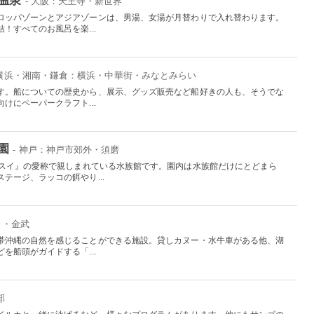
- 大阪：天王寺・新世界
ロッパゾーンとアジアゾーンは、男湯、女湯が月替わりで入れ替わります。
！すべてのお風呂を楽...
 横浜・湘南・鎌倉：横浜・中華街・みなとみらい
す。船についての歴史から、展示、グッズ販売など船好きの人も、そうでな
けにペーパークラフト...
園
- 神戸：神戸市郊外・須磨
マスイ』の愛称で親しまれている水族館です。園内は水族館だけにとどまら
テージ、ラッコの餌やり...
ま・金武
帯沖縄の自然を感じることができる施設。貸しカヌー・水牛車がある他、湖
を船頭がガイドする「...
部