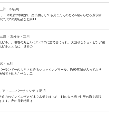
：上野・御徒町
た、日本最古の博物館。建築物としても見ごたえのある6館からなる展示館
ジアの美術品など約11...
/三鷹・国分寺・立川
丸ビル』。現在の丸ビルは2002年に立て替えられ、大規模なショッピング施
ビルとともに、世界の...
三宮・元町
バーランド一の大きさを誇るショッピングモール。約90店舗が入っており、
場者を飽きさせない工...
エリア・ユニバーサルシティ周辺
大迫力のジンベエザメが泳ぐ水槽をはじめ、14の大水槽で世界の海を表現、
ます。夜の営業時間は...