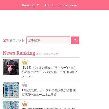
Ranking
About
modelpress
記事
旅スポット
News Ranking
ニュースランキング
1
【USJ】バイオの捕食者“リッカー”がまさ
かのポップコーンバケツ化！中身は味噌フ
レーバー
2
JR新大阪駅、カップ氷の自販機が登場 東
海道新幹線ホーム上に設置
3