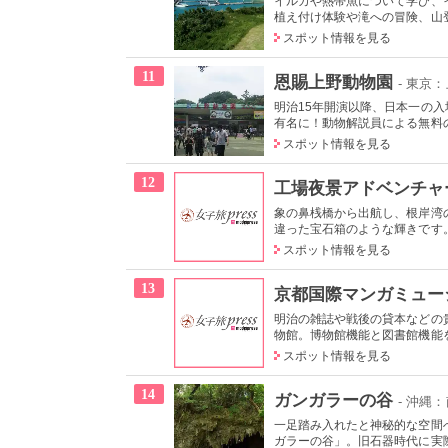
イルカや熱帯魚について学び、
植え付け体験や滝への冒険、山登
スポット情報を見る
11
恩賜上野動物園
- 東京
明治15年開演以降、日本一の
有名に！動物解説員による無料の
スポット情報を見る
12
工場夜景アドベンチャ
象の鼻桟橋から出航し、根岸湾
違った宝石箱のような輝きです。
スポット情報を見る
13
京都国際マンガミュー
明治の雑誌や戦後の貸本などの
物館。博物館機能と図書館機能を
スポット情報を見る
14
ガンガラーの谷
- 沖縄
一足踏み入れたと神秘的な空間
ガラーの谷」。旧石器時代に実際