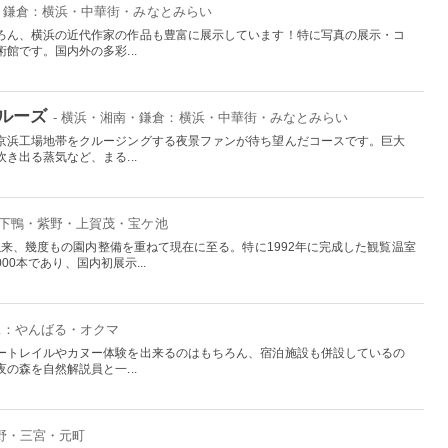
南・鎌倉：横浜・中華街・みなとみらい
ろん、横浜の近代作家の作品も豊富に展示しています！特に写真の展示・コ
館です。国内外の多彩...
ルーズ
- 横浜・湘南・鎌倉：横浜・中華街・みなとみらい
京浜工場地帯をクルージングする夜景ファンが待ち望んだコースです。巨大
き出る蒸気など、まる...
：下鴨・紫野・上賀茂・宝ケ池
て以来、幾度もの園内整備を重ねて現在に至る。特に1992年に完成した観覧温室
000本であり、国内初展示...
沖縄：やんばる・オクマ
ートレイルやカヌー体験を出来るのはもちろん、宿泊施設も併設しているの
の森を自然解説員と一...
北野・三宮・元町