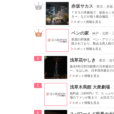
赤坂サカス
- 東京：赤
2
ＴＢＳの本拠地で、放送セン
ター」などが揃う複合施設。「Sa
スポット情報を見る
ベンの家
- 神戸：北野・
3
英国の狩猟家、ベン・アリソン
残されており、数ある異人館の中
スポット情報を見る
4
浅草花やしき
- 東京：浅
嘉永6年(1853)創業の日本
ー」をはじめ、日本現存最古のロ
スポット情報を見る
5
浅草木馬館 大衆劇場
-
低料金（1600円）で、たっ
場のファンが集まり、お目当ての
スポット情報を見る
6
スパワールド世界の大