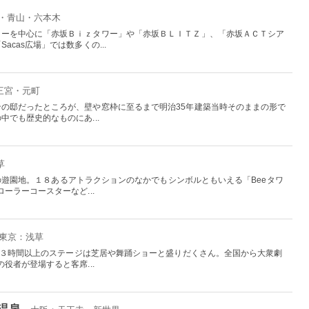
坂・青山・六本木
ターを中心に「赤坂Ｂｉｚタワー」や「赤坂ＢＬＩＴＺ」、「赤坂ＡＣＴシア
cas広場」では数多くの...
三宮・元町
の邸だったところが、壁や窓枠に至るまで明治35年建築当時そのままの形で
でも歴史的なものにあ...
草
最古の遊園地。１８あるアトラクションのなかでもシンボルともいえる「Beeタワ
ーラーコースターなど...
 東京：浅草
ぷり３時間以上のステージは芝居や舞踊ショーと盛りだくさん。全国から大衆劇
役者が登場すると客席...
温泉