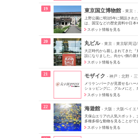
19
東京国立博物館
- 東京
上野公園に明治5年に開設され
は、国宝などの歴史資料や日本やア
スポット情報を見る
20
丸ビル
- 東京：東京駅周辺
大正時代から親しまれてきた『
設になりました。向かい側の新丸
スポット情報を見る
21
モザイク
- 神戸：北野・
メリケンパークが見渡せるハー
ショッピングに、グルメにと、来
スポット情報を見る
22
海遊館
- 大阪：大阪ベイ
天保山エリアの人気スポット。
多種多様な動物を見ることができ
スポット情報を見る