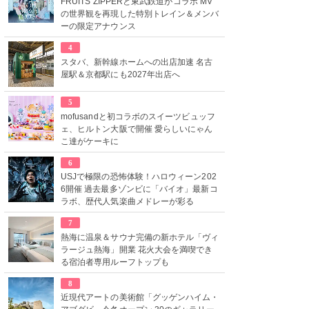
FRUITS ZIPPERと東武鉄道がコラボ MV
の世界観を再現した特別トレイン＆メンバ
ーの限定アナウンス
4
スタバ、新幹線ホームへの出店加速 名古
屋駅＆京都駅にも2027年出店へ
5
mofusandと初コラボのスイーツビュッフ
ェ、ヒルトン大阪で開催 愛らしいにゃん
こ達がケーキに
6
USJで極限の恐怖体験！ハロウィーン202
6開催 過去最多ゾンビに「バイオ」最新コ
ラボ、歴代人気楽曲メドレーが彩る
7
熱海に温泉＆サウナ完備の新ホテル「ヴィ
ラージュ熱海」開業 花火大会を満喫でき
る宿泊者専用ルーフトップも
8
近現代アートの美術館「グッゲンハイム・