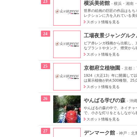
23
横浜美術館
- 横浜・湘
世界の絵画の巨匠の作品はもち
レクションに力を入れている美術
スポット情報を見る
24
工場夜景ジャングルク
ピア赤レンガ桟橋から出航し、
なプラントやタンク、煙突から吹
スポット情報を見る
25
京都府立植物園
- 京都
1924（大正13）年に開園し
は展示植物が約4,500種類、25,
スポット情報を見る
26
やんばる学びの森
- 
やんばるの森の中で、ネイチャ
で、小さな灯りをともしながら夜
スポット情報を見る
27
デンマーク館
- 神戸：