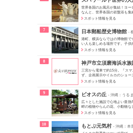
世界各国のお風呂が集結！ヨー
なんと、世界各国の岩盤浴も集結
スポット情報を見る
7
日本郵船歴史博物館
-
港町、横浜ならではの博物館で
い人も楽しめる場所です。子供向
スポット情報を見る
8
神戸市立須磨海浜水族
三宮から電車で約15分。『ス
ず、企画展示やイルカのショース
スポット情報を見る
9
ビオスの丘
- 沖縄：うる
広々とした施設で心地よい亜熱
畔の植物やらんの花、小動物など
スポット情報を見る
10
もとぶ元気村
- 沖縄：本