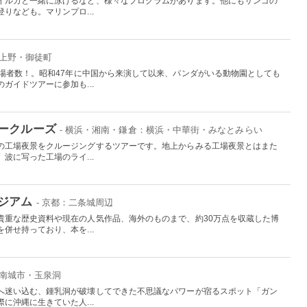
イルカと一緒に泳げるなど、様々なプログラムがあります。他にもサンゴの
りなども。マリンプロ...
：上野・御徒町
入場者数！。昭和47年に中国から来演して以来、パンダがいる動物園としても
ガイドツアーに参加も...
ークルーズ
- 横浜・湘南・鎌倉：横浜・中華街・みなとみらい
の工場夜景をクルージングするツアーです。地上からみる工場夜景とはまた
波に写った工場のライ...
ジアム
- 京都：二条城周辺
貴重な歴史資料や現在の人気作品、海外のものまで、約30万点を収蔵した博
併せ持っており、本を...
：南城市・玉泉洞
へ迷い込む、鍾乳洞が破壊してできた不思議なパワーが宿るスポット「ガン
に沖縄に生きていた人...