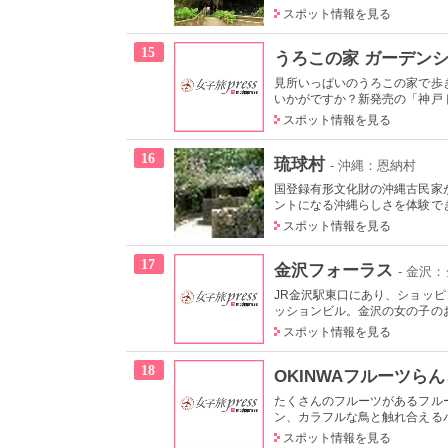
スポット情報を見る
15
うろこの家 ガーデン
見所いっぱいのうろこの家で歩
いかがですか？新発売の「神戸ド
スポット情報を見る
16
琉球村
- 沖縄：恩納村
国登録有形文化財の沖縄古民家
ントになる沖縄らしさを体験でき
スポット情報を見る
17
金沢フォーラス
- 金沢
JR金沢駅東口にあり、ショッ
ッションビル。金沢の女の子の
スポット情報を見る
18
OKINWAフルーツら
たくさんのフルーツがあるフル
ン、カラフルな鳥と触れ合えるバ
スポット情報を見る