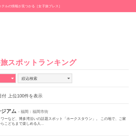
・ホテルの情報が見つかる［女子旅プレス］
の旅スポットランキング
絞込検索
1日付 上位100件を表示
ージアム
- 福岡：福岡市街
ワーなど、博多湾沿いの話題スポット「ホークスタウン」。 この地で、ご家
こどもまで楽しめる人...