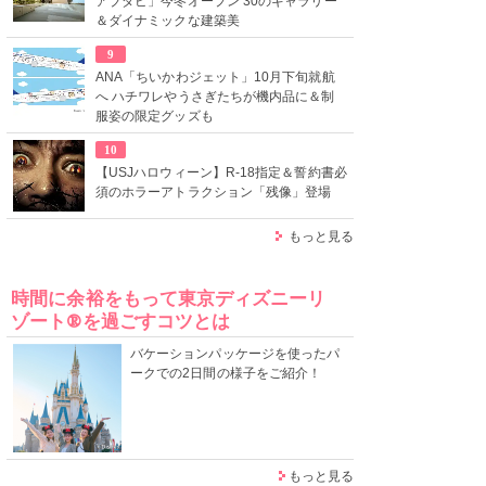
アブダビ」今冬オープン 30のギャラリー
＆ダイナミックな建築美
9
ANA「ちいかわジェット」10月下旬就航
へ ハチワレやうさぎたちが機内品に＆制
服姿の限定グッズも
10
【USJハロウィーン】R-18指定＆誓約書必
須のホラーアトラクション「残像」登場
もっと見る
時間に余裕をもって東京ディズニーリ
ゾート®を過ごすコツとは
バケーションパッケージを使ったパ
ークでの2日間の様子をご紹介！
もっと見る