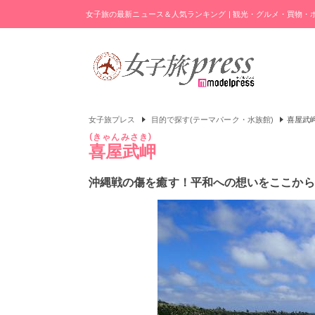
女子旅の最新ニュース＆人気ランキング | 観光・グルメ・買物
女子旅プレス
目的で探す(テーマパーク・水族館)
喜屋武
きゃんみさき
喜屋武岬
沖縄戦の傷を癒す！平和への想いをここから