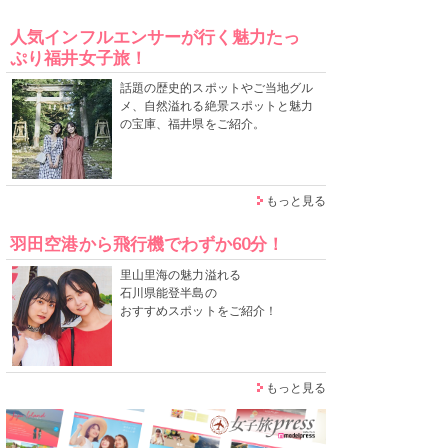
人気インフルエンサーが行く魅力たっ
ぷり福井女子旅！
話題の歴史的スポットやご当地グル
メ、自然溢れる絶景スポットと魅力
の宝庫、福井県をご紹介。
もっと見る
羽田空港から飛行機でわずか60分！
里山里海の魅力溢れる
石川県能登半島の
おすすめスポットをご紹介！
もっと見る