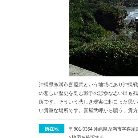
沖縄県糸満市喜屋武という地域にあり沖縄戦
の悲しい歴史を刻む戦争の悲惨な思い出も残
所です。そういう悲しき現実に起こった思い
い貴重な場所です。喜屋武岬から願う、貴方
所在地
〒901-0354 沖縄県糸満市字喜屋武
地図を確認する